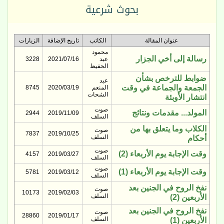
بحوث شرعية
عنوان المقالة
الكاتب
تاريخ الإضافة
الزيارات
محمود
رسالة إلى أخي الجزار
عبد
2021/07/16
3228
الحفيظ
ضوابط للترخص بشأن
عبد
الجمعة والجماعة في وقت
المنعم
2020/03/19
8745
الشحات
انتشار الأوبئة
صوت
المولد... مقدمات ونتائج
2944
2019/11/09
السلف
الكلاب وما يتعلق بها من
صوت
7837
2019/10/25
السلف
أحكام
صوت
وقت الإجابة يوم الأربعاء (2)
4157
2019/03/27
السلف
صوت
وقت الإجابة يوم الأربعاء (1)
5781
2019/03/12
السلف
نفخ الروح في الجنين بعد
صوت
10173
2019/02/03
السلف
الأربعين (2)
نفخ الروح في الجنين بعد
صوت
28860
2019/01/17
السلف
الأربعين (1)