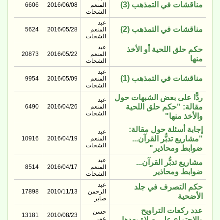
مناقشات في التمذهب (3)
المنعم
2016/06/08
6606
الشحات
عبد
مناقشات في التمذهب (2)
المنعم
2016/05/28
5624
الشحات
عبد
حكم حلق اللحية أو الأخذ
المنعم
2016/05/22
20873
منها
الشحات
عبد
مناقشات في التمذهب (1)
المنعم
2016/05/09
9954
الشحات
ردًّا على بعض الشبهات حول
عبد
مقالة: "حكم حلق اللحية
المنعم
2016/04/26
6490
الشحات
والأخذ منها"
إجابة أسئلة حول مقالة:
عبد
"مشاريع تدبُّر القرآن...
المنعم
2016/04/19
10916
الشحات
ضوابط ومحاذير"
عبد
مشاريع تدبُّر القرآن...
المنعم
2016/04/17
8514
ضوابط ومحاذير
الشحات
عبد
حكم التصرف في جلد
الرحمن
2010/11/13
17898
الأضحية
صابر
عدد ركعات التراويح
حسن
13181
2010/08/23
عمر
والاجتماع على صلاة بعدها