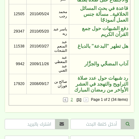
قاعدة في بحث المسائل
محمد
الخلافية.. مسألة جنس
12505
2010/05/24
رجب
العمل أنموذجًا
دفع الشبهات حول جمع
ياسر عبد
29347
2010/05/20
ربه
القرآن الكريم
عبد
هل تطهر "البدعة" بالدباغ
المنعم
2010/03/27
11538
الشحات
عبد
المعطي
آداب المضحِّي والجزَّار
9942
2009/11/26
عبد
الغني
رد شبهات حول عدد صلاة
صالح بن
التراويح والتهجد في العشر
17920
2008/09/17
فوزان
الأواخر من رمضان المبارك
2
Page 1 of 2 (34 items)
[1]