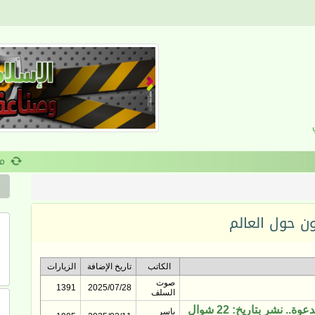
القرآن والانضباط السلوكي
ن حول العالم
الكاتب
تاريخ الإضافة
الزيارات
صوت
1391
2025/07/28
السلف
اللهم لا تسلِّط علينا بذنوبنا مَن لا يرحمنا (من تراث الدعوة.. نشر بتاريخ: 22 شوال
ياسر