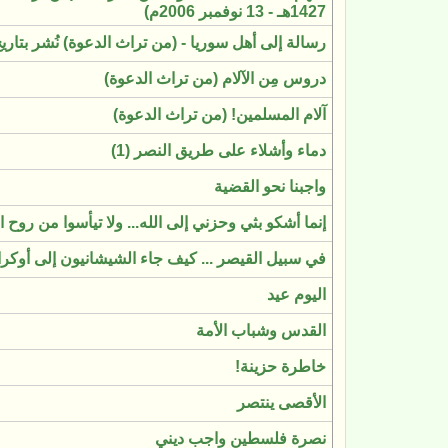
1427هـ - 13 نوفمبر 2006م)
رسالة إلى أهل سوريا - (من تراث الدعوة) نُشر بتاريخ فبر
دروس مِن الآلام (من تراث الدعوة)
آلام المسلمين! (من تراث الدعوة)
دماء وأشلاء على طريق النصر (1)
واجبنا نحو القضية
إنما أشكو بثي وحزني إلى الله... ولا تيأسوا من روح 
في سبيل القيصر ... كيف جاء الشيشانيون إلى أوكران
اليوم عيد
القدس وشباب الأمة
خاطرة حزينة!
الأقصى ينتصر
نصرة فلسطين واجب ديني