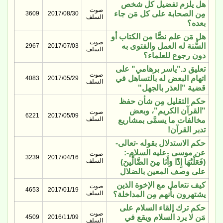
هل يلزم تفضيل كل شخص
صوت
مِن الصحابة على كل مَن جاء
3609
2017/08/30
السلف
بعده؟
هل مَن علم نصًّا من الكتاب أو
صوت
السُّنة له العمل والفتوى به
2967
2017/07/03
السلف
دون رجوع للعلماء؟
تعليق د."ياسر برهامي" على
صوت
اتهام البعض له بالتساهل في
4083
2017/05/29
السلف
قضية "العذر بالجهل"
حكم التقليل مِن شأن حفظ
"القرآن الكريم"، وبعض
صوت
6221
2017/05/09
السلف
مخالفات ما يسمَّى بمشاريع
تدبر القرآن!
حكم الاستدلال بقوله -تعالى-
عن موسى -عليه السلام-:
صوت
3239
2017/04/16
السلف
(فَعَلْتُهَا إِذًا وَأَنَا مِنَ الضَّالِّينَ)
على وصف المعين بالضلال
كيف نتعامل مع الإخوة الذين
صوت
4653
2017/01/19
السلف
يشتهرون بأنهم مِن المداخلة؟
حكم ترك إلقاء السلام على
صوت
مَن لا يرد السلام ويقع في
4509
2016/11/09
السلف