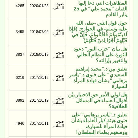
المظاهرات التي دعا إليها
صوت
4285
2020/01/23
السلف
الفنان "محمد علي" في 25
يناير القادم
حول قول النبي -صلى الله
عليه وسلم- في الخوارج: (فَإِذَا
صوت
3495
2018/07/05
السلف
لَقِيتُمُوهُمْ فَاقْتُلُوهُمْ، فَإِنَّ فِي
قَتْلِهِمْ أَجْرًا لِمَنْ قَتَلَهُمْ)
هل بيان "حزب النور" دعوة
صوت
للثورة على النظام الحالي
3837
2018/06/19
السلف
والتغيير بإزالته؟
تعليق مِن د."محمد إبراهيم
السعيدي" على فتوى د."ياسر
صوت
6219
2017/10/12
السلف
برهامي" بشأن قيادة المرأة
للسيارة
هل لولي الأمر حق الاختيار بيْن
صوت
أقوال العلماء في المسائل
3892
2017/10/12
السلف
الخلافية؟
تعليق د."ياسر برهامي" على
فتوى هيئة كبار العلماء بشأن
صوت
4946
2017/10/11
السلف
قيادة المرأة للسيارة،
ووصفهم بعلماء السلطان!