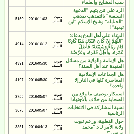
سب المشايخ والعلماء
الرد على مَن يتهم "الدعوة
السلفية" بالتمذهب بمذهب
صوت
5150
2016/11/03
السلف
"الحنابلة" وشيخ الإسلام "ابن
تيمية"!
الدعاء على أهل البدع بدعاء:
"اللَّهُمَّ إِنْ كَانَ عَبْدُكَ هَذَا كَاذِبًا
صوت
4914
2016/10/12
السلف
قَامَ رِيَاءً وَسُمْعَةً؛ فَأَطِلْ
عُمْرَهُ، وَأَطِلْ فَقْرَهُ، وَعَرِّضْهُ
هل الإمامة والولاية من مسائل
صوت
4391
2016/05/30
السلف
العقيدة عند أهل السنة؟
هل الجماعات الإسلامية
صوت
المعاصرة كلها في النار إلا
4197
2016/05/30
السلف
واحدة؟
استنكار توصيف ما وقع بين
صوت
3755
2016/05/07
السلف
الصحابة من خلاف بالاجتهاد!
نسبة المشاركة في الانتخابات
صوت
3678
2016/05/07
السلف
الرئاسية
حول القطبية، وزعم ثبوت
صوت
ولاية الأمر لـ د."محمد
3851
2016/04/13
السلف
مرسي"!