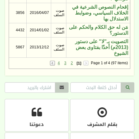
إقحام النصوص الشرعية في
صوت
الخلاف السياسي، وضوابط
3856
2016/04/07
السلف
الاستدلال بها
مَن له حق الكلام والحكم على
صوت
4432
2014/01/02
السلف
الدستور؟
التصويت بـ"لا" على دستور
صوت
(2013م) أخذًا بفتاوى بعض
5867
2013/12/12
السلف
الشيوخ
4
3
2
Page 1 of 4 (97 items)
[1]
بقلم المشرف
دعوتنا