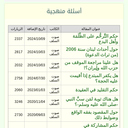
أسئلة منهجية
عنوان المقالة
الكاتب
تاريخ الإضافة
الزيارات
حكم التَّرحُّم على الظَّلَمَة
صوت
2337
2024/10/09
السلف
وأهل البدع
حول أحداث لبنان سنة 2006
صوت
2817
2024/10/03
السلف
(من تراث الدعوة)
هل علينا مراجعة الموقف من
صوت
2032
2024/10/03
السلف
حزب الله وإيران؟!
هل يكفر المبتدع إذا أقيمت
صوت
2758
2024/07/30
السلف
عليه الحجة؟
صوت
حكم التقليد في العقيدة
2060
2023/01/03
السلف
هل هناك توبة لمَن سبَّ النبي
صوت
3246
2020/11/04
السلف
-صلى الله عليه وسلم-؟
حول المقصود بفقه الواقع
صوت
2730
2020/09/03
السلف
وضوابط ذلك
حكم المشاركة في