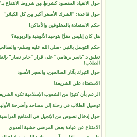
حول الانقياد المقصود كشرطٍ مِن شروط الانتفاع بـ"لا 
حول قاعدة: "الشرك الأصغر أكبر مِن كل الكبائر"
حكم الاستعاذة بالمخلوقين والأماكن!
هل كان إبليس مقرًّا بتوحيد الألوهية والربوبية؟
حكم التوسل بالنبي -صلى الله عليه وسلم- والصالح
تعليق د."ياسر برهامي" على قرار "جابر نصار" بإلغاء
الطلاب!
حول التبرك بآثار الصالحين، والحجر الأسود
الاستفتاء على الشريعة!
الزعم بأن كثيرًا من الشعوب الإسلامية تكره الشريع
توصيل الطلاب في رحلة إلى مساجد وأضرحة الأوليا
حول إدخال نصوص من الإنجيل في المناهج الدراسية
الامتناع عن عيادة بعض المرضى خشية العدوى