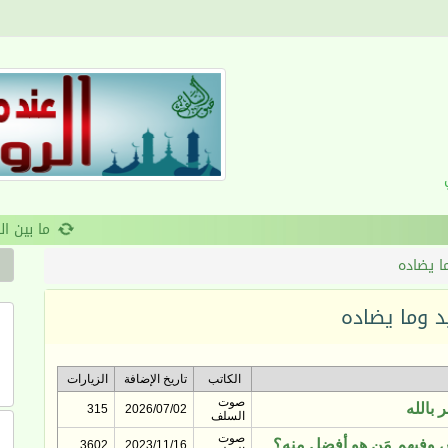
القرآن والانضباط السلوكي
ا يضاده
د وما يضاده
الكاتب
تاريخ الإضافة
الزيارات
صوت
 بالله
315
2026/07/02
السلف
صوت
س وفيهم مَن هو أفضل منه؟
3602
2023/11/16