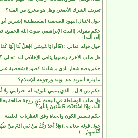
تعريف الشرك الأصغر، وهل هو مخرج من الملة؟
حول اغتيال اليهود للصحفية الفلسطينية (شيرين أبو 
حكم مقولة: (البيت الإبراهيمي صوت الله للجميع، فط
إلى الله!)
حول قوله -تعالى-: (قَالُوا يَا مُوسَى اجْعَلْ لَنَا إِلَهًا كَمَا لَه
هل طلب الآخرة ونعميها ينافي الإخلاص لله -تعالى-؟
حكم وضع شعار نادي برشلونة كصورة شخصية على 
ما يلزم المرتد عند توبته ورجوعه للإسلام؟
حكم مَن قال: "الذي ينتمي للبوذية له احترامي ولا أ
هل طلب الوساطة في البحث عن زوجة صالحة يخالف حديث:
اللَّهَ، وَإِذَا اسْتَعَنْتَ فَاسْتَعِنْ بِاللَّهِ)؟
حكم تفسير الكون والحياة وفق النظريات العلمية
حول قوله -تعالى-: (وَإِذْ أَخَذَ رَبُّكَ مِنْ بَنِي آدَمَ مِنْ ظُهُورِهِ
أَنْفُسِهِمْ... )