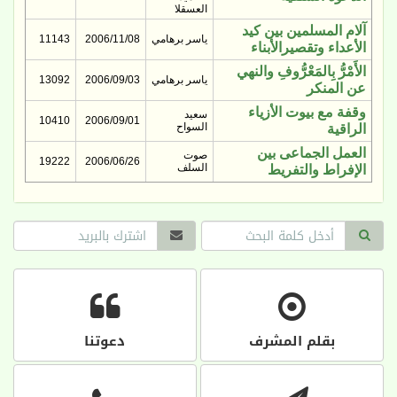
العسقلا
آلام المسلمين بين كيد
ياسر برهامي
2006/11/08
11143
الأعداء وتقصيرالأبناء
الأَمْرُّ بِالمَعْرُّوفِ والنهي
ياسر برهامي
2006/09/03
13092
عن المنكر
وقفة مع بيوت الأزياء
سعيد
10410
2006/09/01
السواح
الراقية
العمل الجماعى بين
صوت
19222
2006/06/26
السلف
الإفراط والتفريط
بقلم المشرف
دعوتنا