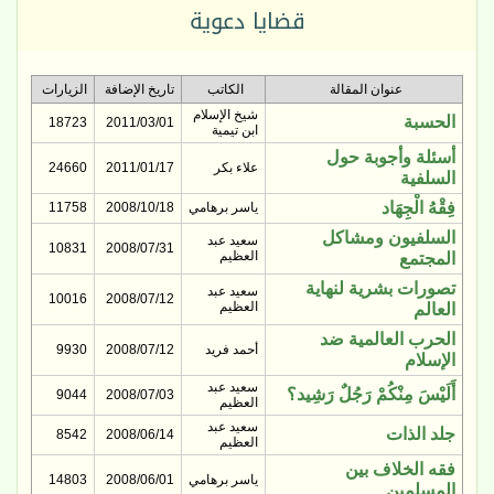
قضايا دعوية
عنوان المقالة
الكاتب
تاريخ الإضافة
الزيارات
شيخ الإسلام
الحسبة
18723
2011/03/01
ابن تيمية
أسئلة وأجوبة حول
علاء بكر
2011/01/17
24660
السلفية
فِقْهُ الْجِهَاد
ياسر برهامي
2008/10/18
11758
السلفيون ومشاكل
سعيد عبد
10831
2008/07/31
العظيم
المجتمع
تصورات بشرية لنهاية
سعيد عبد
10016
2008/07/12
العظيم
العالم
الحرب العالمية ضد
أحمد فريد
2008/07/12
9930
الإسلام
سعيد عبد
أَلَيْسَ مِنْكُمْ رَجُلٌ رَشِيد؟
9044
2008/07/03
العظيم
سعيد عبد
جلد الذات
8542
2008/06/14
العظيم
فقه الخلاف بين
ياسر برهامي
2008/06/01
14803
المسلمين