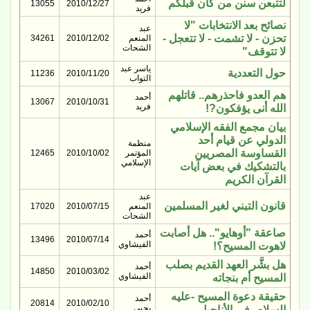
لتتبعن سنن من كان قبلكم
13055
2010/12/27
فريد
نصائح بعد الانتخابات "لا
عبد
تحزن - لا تشمت - لا تتعجل -
المنعم
2010/12/02
34261
الشحات
لا تتوقف"
ياسر عبد
حول التعددية
11236
2010/11/20
التواب
هم العدو فاحذرهم.. قاتلهم
أحمد
13067
2010/10/31
فريد
الله أنى يؤفكون?!
بيان مجمع الفقه الإسلامي
الدولي عن قيام أحد
منظمة
القساوسة المصريين
المؤتمر
2010/10/02
12465
الإسلامي
بالتشكيك في بعض آيات
القرآن الكريم
عبد
قانون التبني لغير المسلمين
المنعم
2010/07/15
17020
الشحات
صاعقة "أوهايو".. هل أصابت
أحمد
13496
2010/07/14
الفيشاوي
لاهوت المسيح؟!
هل بشَّر العهد القديم بصلب
أحمد
14850
2010/03/02
الفيشاوي
المسيح أم بنجاته
حقيقة دعوة المسيح -عليه
أحمد
20814
2010/02/10
يحيى
السلام- في الأناجيل