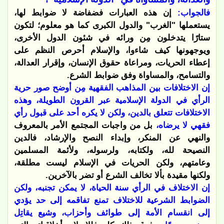
فالجواب:
إن هذه العبارات فضفاضة لا ضوابط لها،
يستعملها "الغرب" والدول الكبرى كما هو معلوم؛ لتكون
ستارًا يتدخلون مِن ورائه في شئون الدول الأخرى،
ويوجهونها كيف شاءوا، والإسلام أحرص النظم على
إعطاء الحريات، ومراعاة حقوق الإنسان، وإقرار العدالة،
والتسامح، والمساواة وفق ضوابط الشرع.
إن الاختلافات بين المذاهب الفقهية مِن أوضح صور حرية
الرأي في الدولة الإسلامية عبر القرون الطويلة، وهذه
الاختلافات تتعلق بالدين، ولكن لا يكره أحد على قبول رأي
فقهي لا يرضاه،
بل من واجبات المجتمع الأمر بالمعروف
والنهي عن المنكر، وإبداء النصح والإرشاد، فالدين
النصيحة لله، ولكتابه، ولرسوله، ولأئمة المسلمين
وعامتهم، ولكن الحريات في الإسلام ليست مطلقة،
ولكنها مقيدة بألا تخالف الشرع أو تضر بالآخرين.
إن الاختلاف في الرأي سنة الحياة، لا يمكن تجنبه، ولكن
الضوابط الشرعية للاختلاف تمنع تفاقمه إلى حد يؤدي
إلى انقسام الأمة إلى طوائف وأحزاب، وشيع يقاتِل