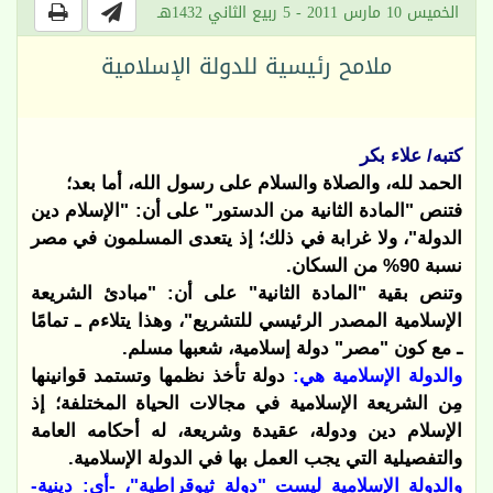
الخميس 10 مارس 2011 - 5 ربيع الثاني 1432هـ
ملامح رئيسية للدولة الإسلامية
كتبه/ علاء بكر
الحمد لله، والصلاة والسلام على رسول الله، أما بعد؛
فتنص "المادة الثانية من الدستور" على أن: "الإسلام دين
الدولة"، ولا غرابة في ذلك؛ إذ يتعدى المسلمون في مصر
نسبة 90% من السكان.
وتنص بقية "المادة الثانية" على أن: "مبادئ الشريعة
الإسلامية المصدر الرئيسي للتشريع"، وهذا يتلاءم ـ تمامًا
ـ مع كون "مصر" دولة إسلامية، شعبها مسلم.
والدولة الإسلامية هي:
دولة تأخذ نظمها وتستمد قوانينها
مِن الشريعة الإسلامية في مجالات الحياة المختلفة؛ إذ
الإسلام دين ودولة، عقيدة وشريعة، له أحكامه العامة
والتفصيلية التي يجب العمل بها في الدولة الإسلامية.
والدولة الإسلامية ليست "دولة ثيوقراطية"، -أي: دينية-