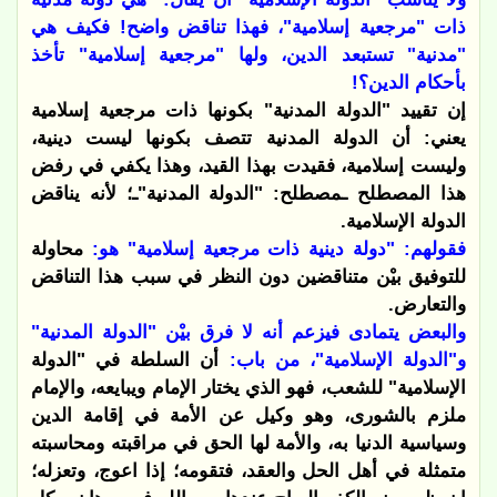
ذات "مرجعية إسلامية"، فهذا تناقض واضح! فكيف هي
"مدنية" تستبعد الدين، ولها "مرجعية إسلامية" تأخذ
بأحكام الدين؟!
إن تقييد "الدولة المدنية" بكونها ذات مرجعية إسلامية
يعني: أن الدولة المدنية تتصف بكونها ليست دينية،
وليست إسلامية، فقيدت بهذا القيد، وهذا يكفي في رفض
هذا المصطلح ـمصطلح: "الدولة المدنية"ـ؛ لأنه يناقض
الدولة الإسلامية.
فقولهم: "دولة دينية ذات مرجعية إسلامية" هو:
محاولة
للتوفيق بيْن متناقضين دون النظر في سبب هذا التناقض
والتعارض.
والبعض يتمادى فيزعم أنه لا فرق بيْن "الدولة المدنية"
و"الدولة الإسلامية"، من باب:
أن السلطة في "الدولة
الإسلامية" للشعب، فهو الذي يختار الإمام ويبايعه، والإمام
ملزم بالشورى، وهو وكيل عن الأمة في إقامة الدين
وسياسية الدنيا به، والأمة لها الحق في مراقبته ومحاسبته
متمثلة في أهل الحل والعقد، فتقومه؛ إذا اعوج، وتعزله؛