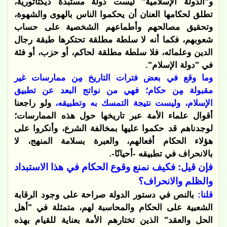
و"الدولة الإسلامية" ليست دولة مستبدة ديكتاتورية،
تطلق لحكامها العنان أن يحكموا الناس بالهوى والشهوة،
وتحقيق مصالحهم وأطماعهم الشخصية على حساب
شعوبهم، فكما أنه لا سلطة مطلقة تحتكرها طبقة رجال
الدين وعلمائه، فلا سلطة مطلقة لحاكم، أو حزب، أو فئة
في "دولة الإسلام".
وما وقع في بعض فترات التاريخ مِن ممارسات غير
مقبولة مِن حكام؛ فهي من نواتج البعد عن تطبيق
الإسلام، وليست نتيجة التمسك به وتطبيقه،
ولو راجعنا
أقوال علماء الأمة عبر تاريخها حول هذه الممارسات؛
لوجدناهم قد حكموا عليها بمخالفة الشرع، وأنكروا على
هؤلاء الحكام أفعالهم، والعبرة بسلامة المنهج، لا
بالانحراف في تطبيقه -أحيانًا-.
فإن قيل: فكيف نمنع وقوع الحكام في هذا الاستبداد
والظلم والانحراف؟
قلنا:
بالنص في دستور الدولة صراحة على وجود الرقابة
الشعبية على الحكام والمحاسبة لهم، متمثلة في "أهل
الحل والعقد" الذين تختارهم الأمة بعناية للقيام بهذه