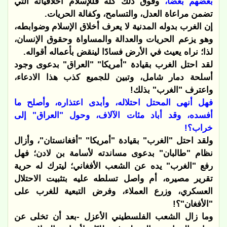
بعضهم بعضًا،
وفوق ذلك كله فللإسلام أخلاقياته التي
تضمن مراعاة العدل، والتسامح، وكفالة الحريات.
إن الغرب بدوله المدنية لا يعرف أخلاق الإسلام وضوابطه،
وهو يزعم الحريات والعدالة والمساواة وحقوق الإنسان،
لذا؛ نراه يعيث في الأرض فسادًا لينقض بأعماله أقواله.
لقد احتل الغرب بقيادة "أمريكا" "العراق" بدعوى وجود
أسلحة دمار شامل، وتبين للجميع كذب هذا الادعاء،
واعترف "الغرب" بذلك!
فهل أنهى المحتل احتلاله، وأبدى اعتذاره، وأصلح ما
أفسده، وقد أباد مئات الآلاف، وحول "العراق" إلى
خراب؟!
ولقد احتل "الغرب" بقيادة "أمريكا" "أفغانستان"، وأزال
نظام "طالبان" بدعوى مساندته لأسامة بن لادن؛ فهل
رفع "الغرب" يده عن الشعب الأفغاني؛ ليترك له حرية
تقرير مصيره، أم واصل تسلطه عليه بتثبيت الاحتلال
العسكري، وزرع العملاء، وفرض التبعية للغرب على
"الأفغان"؟!
وما زال الشعب الفلسطيني الأعزل -بعد أن تخلى عن