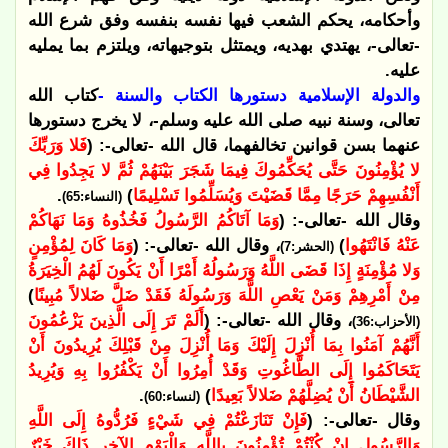
وأحكامه، يحكم الشعب فيها نفسه بنفسه وفق شرع الله
-تعالى-، يهتدي بهديه، ويمتثل بتوجيهاته، ويلتزم بما يمليه
عليه.
والدولة الإسلامية دستورها الكتاب والسنة -
كتاب الله
تعالى، وسنة نبيه صلى الله عليه وسلم-، لا يخرج دستورها
عنهما بسن قوانين تخالفهما، قال الله -تعالى-: (
فَلا وَرَبِّكَ
لا يُؤْمِنُونَ حَتَّى يُحَكِّمُوكَ فِيمَا شَجَرَ بَيْنَهُمْ ثُمَّ لا يَجِدُوا فِي
أَنْفُسِهِمْ حَرَجًا مِمَّا قَضَيْتَ وَيُسَلِّمُوا تَسْلِيمًا
)
.
(النساء:65)
وقال الله -تعالى-: (
وَمَا آتَاكُمُ الرَّسُولُ فَخُذُوهُ وَمَا نَهَاكُمْ
عَنْهُ فَانْتَهُوا
)
، وقال الله -تعالى-: (
وَمَا كَانَ لِمُؤْمِنٍ
(الحشر:7)
وَلا مُؤْمِنَةٍ إِذَا قَضَى اللَّهُ وَرَسُولُهُ أَمْرًا أَنْ يَكُونَ لَهُمُ الْخِيَرَةُ
مِنْ أَمْرِهِمْ وَمَنْ يَعْصِ اللَّهَ وَرَسُولَهُ فَقَدْ ضَلَّ ضَلالاً مُبِينًا
)
، وقال الله -تعالى-: (
أَلَمْ تَرَ إِلَى الَّذِينَ يَزْعُمُونَ
(الأحزاب:36)
أَنَّهُمْ آمَنُوا بِمَا أُنْزِلَ إِلَيْكَ وَمَا أُنْزِلَ مِنْ قَبْلِكَ يُرِيدُونَ أَنْ
يَتَحَاكَمُوا إِلَى الطَّاغُوتِ وَقَدْ أُمِرُوا أَنْ يَكْفُرُوا بِهِ وَيُرِيدُ
الشَّيْطَانُ أَنْ يُضِلَّهُمْ ضَلالاً بَعِيدًا
)
.
(لنساء:60)
وقال -تعالى-: (
فَإِنْ تَنَازَعْتُمْ فِي شَيْءٍ فَرُدُّوهُ إِلَى اللَّهِ
وَالرَّسُولِ إِنْ كُنْتُمْ تُؤْمِنُونَ بِاللَّهِ وَالْيَوْمِ الآخِرِ ذَلِكَ خَيْرٌ