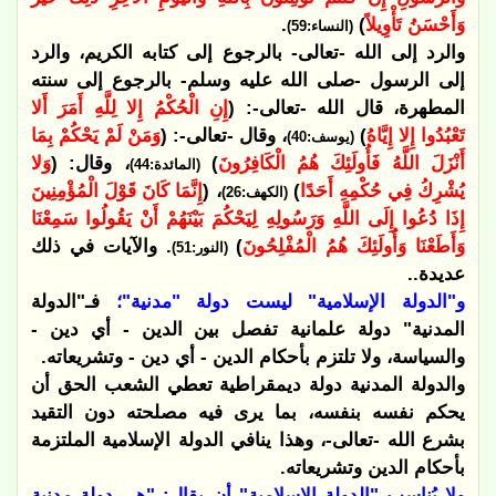
وَأَحْسَنُ تَأْوِيلاً
)
.
(النساء:59)
والرد إلى الله -تعالى- بالرجوع إلى كتابه الكريم، والرد
إلى الرسول -صلى الله عليه وسلم- بالرجوع إلى سنته
المطهرة، قال الله -تعالى-: (
إِنِ الْحُكْمُ إِلا لِلَّهِ أَمَرَ أَلا
تَعْبُدُوا إِلا إِيَّاهُ
)
، وقال -تعالى-: (
وَمَنْ لَمْ يَحْكُمْ بِمَا
(يوسف:40)
أَنْزَلَ اللَّهُ فَأُولَئِكَ هُمُ الْكَافِرُونَ
)
، وقال: (
وَلا
(المائدة:44)
يُشْرِكُ فِي حُكْمِهِ أَحَدًا
)
، (
إِنَّمَا كَانَ قَوْلَ الْمُؤْمِنِينَ
(الكهف:26)
إِذَا دُعُوا إِلَى اللَّهِ وَرَسُولِهِ لِيَحْكُمَ بَيْنَهُمْ أَنْ يَقُولُوا سَمِعْنَا
وَأَطَعْنَا وَأُولَئِكَ هُمُ الْمُفْلِحُونَ
)
. والآيات في ذلك
(النور:51)
عديدة..
و"الدولة الإسلامية" ليست دولة "مدنية"؛
فـ"الدولة
المدنية" دولة علمانية تفصل بين الدين - أي دين -
والسياسة، ولا تلتزم بأحكام الدين - أي دين - وتشريعاته.
والدولة المدنية دولة ديمقراطية تعطي الشعب الحق أن
يحكم نفسه بنفسه، بما يرى فيه مصلحته دون التقيد
بشرع الله -تعالى-، وهذا ينافي الدولة الإسلامية الملتزمة
بأحكام الدين وتشريعاته.
ولا يُناسب "الدولة الإسلامية" أن يقال: "هي دولة مدنية