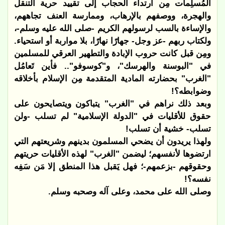
المُسلِمات مِن ارتداء الحجاب إلى تقييد حرية التنقل
والهجرة، ووصفهم بالإرهاب، وممارسة العنف تجاههم،
والإساءة بالسب لرسولهم الكريم -صلى الله عليه وسلم-،
ولكتاب ربهم -عز وجل- جهارًا نهارًا، بلا مواربة أو استحياء.
ومِن قبل كانت حروب الإبادة والتطهير العرقي للمسلمين
في "البوسنة والهرسك"، و"كوسوفو".. فأين تَعامُل
"الغرب" بحضارته المادية المتقدمة مِن الإسلام بأخلاقه
وضوابطه؟!
وبعد ذلك نراهم في "الغرب" يتباكون ويتصايحون على
حقوق للأقليات في "الدولة الإسلامية" لم تسلب -ولن
تسلب- خشية أن تسلب!
ولهذا يريدون أن يضحي المسلمون بدينهم وشريعتهم التي
ارتضوها لأنفسهم؛ ليضمن "الغرب" لهذه الأقليات حريتهم
وحقوقهم -بزعمهم-؛ فهل يَقبل هذا المنطق إلا مَن سَفِه
نفسه؟!
وصلى الله على محمد، وعلى آله وصحبه وسلم.