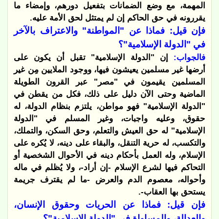
المهمة، مع وضع الضمانات بتفعيل دورهم، وإمضاء ما
يقررونه في حق الحاكم إن لم يمتثل لحق الأمة عليه.
فإن قيل: فماذا عن "المواطنة" والاعتراف بالآخر
في "الدولة الإسلامية"؟
فالجواب:
إن "الدولة الإسلامية" تقبل أن يكون على
أرضها غير مسلمين يعيشون فيها، ووجود الملايين مِن غير
المسلمين يقيمون في "مصر" عبر القرون الطويلة
الماضية وحتى الآن دليل على ذلك، فكل من يقطن في
"الدولة الإسلامية" فهو مواطن، يلتزم بنظام الدولة، له
حقوق، وعليه واجبات، وغير المسلم في "الدولة
الإسلامية" له حق العيش والتعلم، وحق السكن، والتملك،
والتكسب، له حرية التنقل، والبقاء على دينه، لا يُكره على
الإسلام، وله العمل بأحكام دينه في الأحوال الشخصية أو
التحاكم فيها لشرع الإسلام -إن أراد-، ولا يُظلم في ماله
وأحواله، معصوم الدم والعرض -ما لم يقترف جريمة
يستحق بها العقاب-.
فإن قيل: فماذا عن الحريات وحقوق الإنسان،
والعدالة، والمساواة في "الدولة الإسلامية"؟