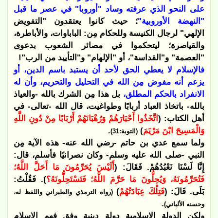
على النحو الذي عرفته وساد "أوروبا" في عصر ما قبل
"النهضة الأوروبية"
؛ حيث كانوا يعتقدون "التفويض
الإلهي" لرجال الكنيسة وللحكام مِن: الباباوات، والأباطرة،
والقياصرة؛ ليتحكموا في مصائر الشعوب بدعوى
"العصمة" و"القداسة"، أو "الإلهام" و"التأييد من الرب"!
فالإسلام لا يعطي الحق لأحد أن يستبد باسم الدين، أو
يزعم أنه مفوض مِن الله في التحليل والتحريم، وأن له
الانفراد بالحكم المطلق،
بل هذا مِن الشرك بالله -والعياذ
بالله- باتخاذ العباد أربابًا وطواغيت، قال الله -تعالى- في
أهل الكتاب: (
اتَّخَذُوا أَحْبَارَهُمْ وَرُهْبَانَهُمْ أَرْبَابًا مِنْ دُونِ اللَّهِ
وَالْمَسِيحَ ابْنَ مَرْيَمَ
)
.
(التوبة:31)
ولما سمع عدي بن حاتم -رضي الله عنه- هذه الآية مِن
النبي -صلى الله عليه وسلم- وكان نصرانيًا فأسلم، قال:
إِنَّا لَسْنَا نَعْبُدُهُمْ. فَقَالَ: (
أَلَيْسَ يُحَرِّمُونَ مَا أَحَلَّ اللَّهُ؛
فَتُحَرِّمُونَهُ، وَيُحِلُّونَ مَا حَرَّمَ اللَّهُ؛ فَتَسْتَحِلُّونَهُ؟
). فَقُلْتُ:
بَلَى. قَالَ: (
فَتِلْكَ عِبَادَتُهُمْ
)
(رواه الترمذي والطبراني واللفظ له،
.
وحسنه الألباني)
ولكن الدولة الإسلامية دولة دينية وفق فهم الإسلام