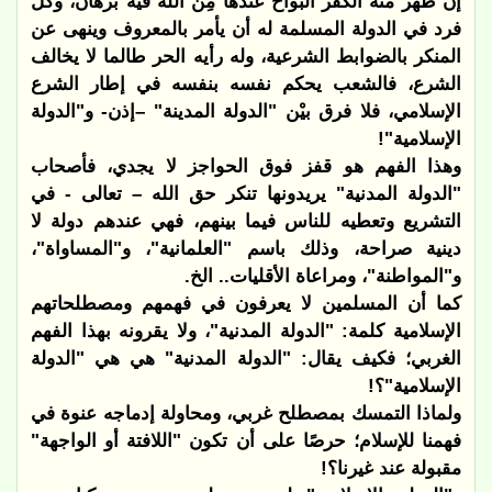
إن ظهر منه الكفر البواح عندها مِن الله فيه برهان، وكل
فرد في الدولة المسلمة له أن يأمر بالمعروف وينهى عن
المنكر بالضوابط الشرعية، وله رأيه الحر طالما لا يخالف
الشرع، فالشعب يحكم نفسه بنفسه في إطار الشرع
الإسلامي، فلا فرق بيْن "الدولة المدينة" –إذن- و"الدولة
الإسلامية"!
وهذا الفهم هو قفز فوق الحواجز لا يجدي، فأصحاب
"الدولة المدنية" يريدونها تنكر حق الله – تعالى - في
التشريع وتعطيه للناس فيما بينهم، فهي عندهم دولة لا
دينية صراحة، وذلك باسم "العلمانية"، و"المساواة"،
و"المواطنة"، ومراعاة الأقليات.. الخ.
كما أن المسلمين لا يعرفون في فهمهم ومصطلحاتهم
الإسلامية كلمة: "الدولة المدنية"، ولا يقرونه بهذا الفهم
الغربي؛ فكيف يقال: "الدولة المدنية" هي هي "الدولة
الإسلامية"؟!
ولماذا التمسك بمصطلح غربي، ومحاولة إدماجه عنوة في
فهمنا للإسلام؛ حرصًا على أن تكون "اللافتة أو الواجهة"
مقبولة عند غيرنا؟!