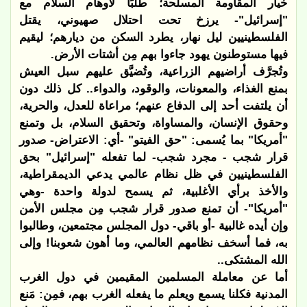
خيار المقاومة المسلحة؛ طلبًا لأوهام السلام مع
"إسرائيل"- يرزخ تحت احتلال صهيوني، يقتل
الفلسطينيين ليل نهار، يطرد السكن من ديارهم؛ ليقيم
فيها مستوطنون يهود جاءوا بهم مِن أشتات الأرض.
وتُجرَّف أراضيهم الزراعية، وتُضيَّق عليهم سبل العيش
بمنع الغذاء، والمعونات، والوقود، والدواء.. كل ذلك دون
أن يلتفت أحد إلى الدفاع عنهم؛ مراعاة للعدل، والحرية،
وحقوق الإنسان، والمساواة، وتحقيق السلام، بل وتمنع
"أمريكا" بما يُسمى: "حق الفيتو" -أي: الاعتراض- صدور
قرار شجب - مجرد شجب- لما تفعله "إسرائيل" بحق
الفلسطينيين في ظل نظام عالمي يدعي الديمقراطية،
والأخذ برأي الأغلبية، ثم يسمح لدولة واحدة -وهي
"أمريكا"- أن تمنع صدور قرار شجب مِن مجلس الأمن
وإن أيده غالبية -أو باقي- دول المجلس مجتمعين، وطالبوا
به، فما أسخف نظامهم العالمي، وما أهون شعوبنا! وإلى
الله المشتكى..
أما عن معاملة المسلمين المقيمين في دول الغرب
المدنية فكلنا يسمع ويعلم ما يفعله الغرب بهم، فمِن: مَنع