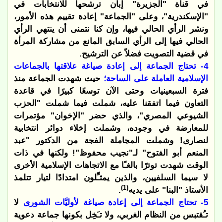
في قناة "الجزيرة" إبان ترشحها للانتخابات في
"الإسكندرية"، وعلى "الجماعة" إعادة تقييم هذه الأمور،
ونشر الرأي الحالي فيها، وإن كنا نتمنى أن ينتهي الرأي
الحالي فيها إلى الرأي السابق المانع من مشاركة المرأة
في قضية التصويت فضلاً عن الترشيح.
4- تحتاج الجماعة إلى إعادة صياغة علاقتها بالجماعات
الإسلامية العاملة على الساحة؛
حيث شهدت الجماعة منذ
فترة السبعينيات وحتى الآن توسعًا كبيرًا في قاعدة
التعاون فيما اتفقنا عليه، شملت فيما شملت "الحزب
الشيوعي المصري"، والذي حضر "الإخوان" مؤتمرات
للمعارضة في وجوده، وشملت إخلاء دوائر انتخابية
لنصارى! وشملت المجاملة الفجة من الدكتور "عبد
المنعم أبو الفتوح" لـ"نجيب محفوظ"! ولكنها في ذات
الوقت شهدت توترًا بالغـًا مع الاتجاهات الإسلامية الأخرى
لا سيما السلفيين، والذين يمثـِّلون امتدادًا لتيار تتلمذ
(1)
الأستاذ "البنا" على يديه
.
5- تحتاج الجماعة إلى إعادة صياغة لأوليَّات الشورى
لا
تـُقتبس من النظام الغربي، ولا تـَخِل بكونها جماعة دعوية