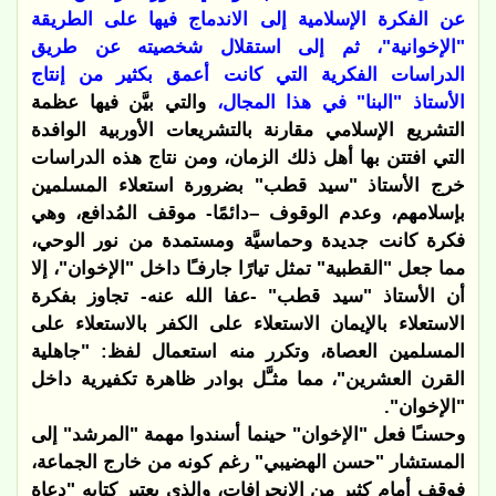
عن الفكرة الإسلامية إلى الاندماج فيها على الطريقة
"الإخوانية"، ثم إلى استقلال شخصيته عن طريق
الدراسات الفكرية التي كانت أعمق بكثير من إنتاج
الأستاذ "البنا" في هذا المجال،
والتي بيَّن فيها عظمة
التشريع الإسلامي مقارنة بالتشريعات الأوربية الوافدة
التي افتتن بها أهل ذلك الزمان، ومن نتاج هذه الدراسات
خرج الأستاذ "سيد قطب" بضرورة استعلاء المسلمين
بإسلامهم، وعدم الوقوف –دائمًا- موقف المُدافع، وهي
فكرة كانت جديدة وحماسيَّة ومستمدة من نور الوحي،
مما جعل "القطبية" تمثل تيارًا جارفـًا داخل "الإخوان"، إلا
أن الأستاذ "سيد قطب" -عفا الله عنه- تجاوز بفكرة
الاستعلاء بالإيمان الاستعلاء على الكفر بالاستعلاء على
المسلمين العصاة، وتكرر منه استعمال لفظ: "جاهلية
القرن العشرين"، مما مثـَّل بوادر ظاهرة تكفيرية داخل
"الإخوان".
وحسنـًا فعل "الإخوان" حينما أسندوا مهمة "المرشد" إلى
المستشار "حسن الهضيبي" رغم كونه من خارج الجماعة،
فوقف أمام كثير من الانحرافات، والذي يعتبر كتابه "دعاة