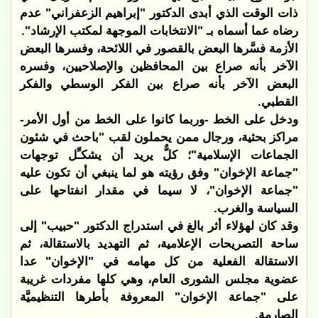
ذات الوقت الذي أبدى الدكتور "إبراهيم الزعفراني" عدم
رضاه عما أسماه بـ "الانتخابات الموجهة لمكتب الإرشاد".
الأزمة فسَّرها البعض بالقصور في اللائحة، وفسرها البعض
الآخر بأنه صراع بين المحافظين والإصلاحيين، وفسره
البعض الآخر بأنه صراع بين الفكر الوسطي والفكر
القطبي.
ودخل على الخط -وربما كانوا على الخط من أول الأمر-
مراكز بحثية، ورجال ممن يحملون لقب "باحث في شئون
الجماعات الإسلامية"؛ كلٌّ يريد أن يشكـِّل توجهات
"جماعة الإخوان" وفق رؤيته هو لما ينبغي أن تكون عليه
"جماعة الإخوان"، لا سيما في مقدار انفتاحها على
السياسة والغرب.
وقد كان لهؤلاء أثر بالغ في استدراج الدكتور "حبيب" إلى
ساحة التصريحات الإعلامية، ثم التهديد بالاستقالة، ثم
الاستقالة الفعلية من كل مهامه في "الإخوان" عدا
عضوية مجلس الشورى العام، وهي كلها مفردات غريبة
على "جماعة الإخوان" المعروفة بأطرها التنظيميَّة
الصارمة
.