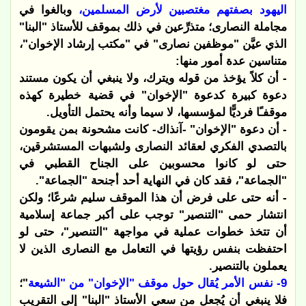
اليهود بصفتهم مغتصبين لأرض المسلمين،
وبالغوا في
مجاملة النصارى؛ متذرِّعين في ذلك بموقف للأستاذ "البنا"
الذي عيَّن "موظفين نصارى" في "مكتب إرشاد الإخوان"،
متناسين عدة أمور منها:
- أن كلاً يؤخذ من قوله ويترك، ولا ينبغي أن يكون مستند
دعوة كبيرة كدعوة "الإخوان" في قضية خطيرة كهذه
موقفـًا فرديًّا لمؤسسها، لا سيما وأنه يحتمل التأويل.
- أن دعوة "الإخوان" -آنذاك- كانت مشحونة بمن يقومون
بالتصدي الفكري لعقائد النصارى ولشبهات المستشرقين،
حتى لو كانوا محسوبين على الجناح القطبي في
"الجماعة"، فقد كان في النهاية أحد أجنحة "الجماعة".
- أنه حتى على فرض أن هذا الموقف سليم شرعًا؛ ولكن
انتشار حمى "التنصير" توجب على أكبر جماعة إسلامية
أن تتخذ خطوات عملية في مواجهة "التنصير"، حتى لو
احتفظت بنفس رؤيتها في التعامل مع النصارى الذين لا
يعملون بالتنصير.
9- نفس الأمر يُقال حول موقف "الإخوان" من "الشيعة
"؛
فلا ينبغي أن يُجعل من سعي الأستاذ "البنا" إلى التقريب