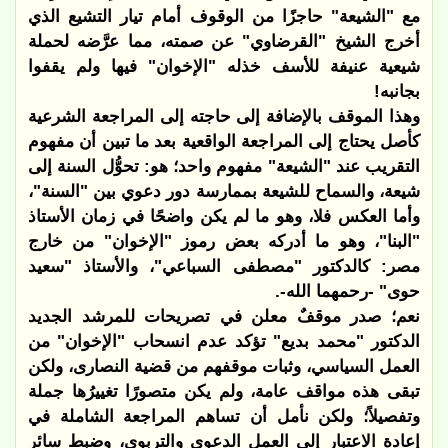
مع "الشيعة" حاجزًا من الوقوف أمام تيار التشيع الذي
أخرج الشيخ "القرضاوي" عن صمته، مما عرَّضه لحملة
شيعية عنيفة للأسف خذله "الإخوان" فيها ولم يقفوا
بجانبه!
وهذا الموقف بالإضافة إلى حاجته إلى المراجعة الشرعية
كأصل يحتاج إلى المراجعة الواقعية بعد ما تبين أن مفهوم
التقريب عند "الشيعة" مفهوم واحد؛ هو: تحوُّل السنة إلى
شيعة، والسماح للشيعة بممارسة دور دعوي بين "السنة"،
وأما العكس فلا، وهو ما لم يكن واضحًا في زمان الأستاذ
"البنا"، وهو ما أدركه بعض رموز "الإخوان" من خارج
مصر: كالدكتور "مصطفى السباعي"، والأستاذ "سعيد
حوى" -رحمهما الله-.
نعم؛ صدر موقفٌ معلن في تصريحات للمرشد الجديد
الدكتور "محمد بديع" تؤكد عدم انسحاب "الإخوان" من
العمل السياسي، وثبات موقفهم من قضية النصارى، ولكن
تبقى هذه مواقف عامة، ولم يكن متصورًا تغييرُها جملة
وتفصيلاً؛ ولكن نأمل أن تساهم المراجعة الشاملة في
إعادة الاعتبار إلى العمل الدعوي والتربوي، وضبط سائر