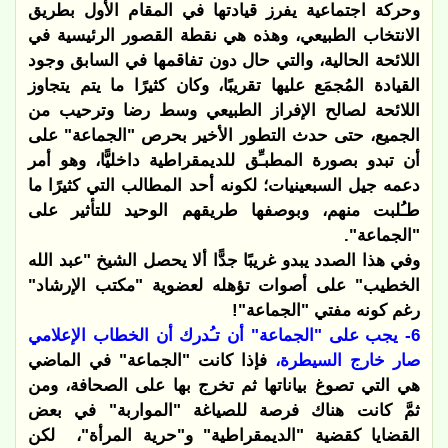
وحركة اجتماعية يفرز قيادتها في المقام الأول بطريق
الانتخاب الطبيعي، وهذه هي نقطة القصور الرئيسية في
اللائحة الحالية، والتي حال دون تفاقمها في السابق وجود
القيادة المُجمَع عليها تقريبًا، وكان كثيرًا ما يتم يتجاوز
اللائحة لصالح الإفراز الطبيعي وسط رضا وترحيب من
الجميع، حتى حدث التطور الأخير بحرص "الجماعة" على
أن تبدو بصورة المطبـِّق للديمقراطية داخليًّا، وهو أمر
دعمه جيل السبعينيات؛ لكونه أحد المطالب التي كثيرًا ما
طـُلبت منهم، وبوصفها طريقهم الوحيد للتأثير على
"الجماعة".
وفي هذا الصدد يبدو غريبًا جدًّا ألا يحصل الشيخ "عبد الله
الخطيب" على أصوات تؤهله لعضوية "مكتب الإرشاد"
رغم كونه مفتي "الجماعة"!
6- يجب على "الجماعة" أن تـُدرك أن الخطاب الإعلامي
صار خارج السيطرة،
فإذا كانت "الجماعة" في الماضي
هي التي تصوغ بياناتها ثم تخرج بها على الصحافة، ومن
ثمَّ كانت هناك فرصة للصياغة "المواربة" في بعض
القضايا كقضية "الديمقراطية" و"حرية المرأة"،
لكن