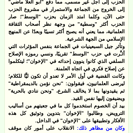
الحزب إلى أجل غير مسمى، مما دفع "أبو العلا ماضي"
إلى الخروج من الجماعة والاستمرار في مشروع الحزب
حتى الآن، وكلما امتد الزمان بحزب "الوسط"؛ صار
الحزب أكثر "وسطية" من وجهة نظر أصحاب الثقافة
العلمانية، مما يعني أنه يصبح أكثر تسيبًا وبعدًا عن المنهج
الإسلامي من الجهة الشرعية.
وتأثر جيل السبعينيات في الجماعة بنفس المؤثرات التي
أثـَّرت في حزب "الوسط" تقريبًا، ونسي رموزه الإصلاح
السلفي الذي كانوا ينوون إحداثه في "الإخوان"؛ ليتكلموا
عن إصلاح فكري في اتجاه العلمنة.
وكانت القضية في أول الأمر لا تعدو أن تكون ليًّا للكلام؛
ليرضى العلمانيون، فيقولون: "نحن نؤمن بالديمقراطية"
ثم يقيدونها بما لا يخالف الشرع، "ونحن ننادي بالحرية"
ويضيفون إليها نفس القيد.
بيد أن الخصوم استخدموا كل ما في جعبتهم من أساليب
الترويض، وطالبوا "الإخوان" بتدوين وتوثيق كل هذه
الأفكار وتطبيقها على "الإخوان" في الداخل.
وكان من مظاهر ذلك:
الانقلاب على أمور كان موقف