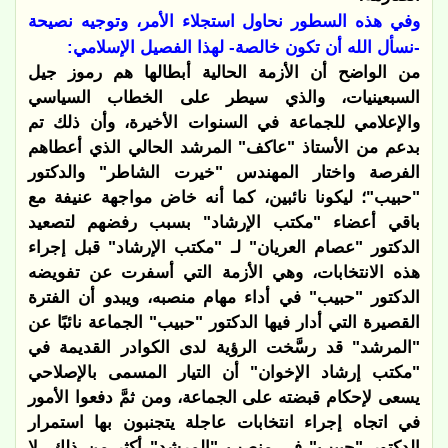
وفي هذه السطور نحاول استجلاء الأمر، وتوجيه نصيحة
-نسأل الله أن تكون خالصة- لهذا الفصيل الإسلامي:
من الواضح أن الأزمة الحالية أبطالها هم رموز جيل
السبعينيات، والذي سيطر على الخطاب السياسي
والإعلامي للجماعة في السنوات الأخيرة، وأن ذلك تم
بدعم من الأستاذ "عاكف" المرشد الحالي الذي أعطاهم
الفرصة واختار المهندس "خيرت الشاطر" والدكتور
"حبيب"؛ ليكونا نائبين، كما أنه خاض مواجهة عنيفة مع
باقي أعضاء "مكتب الإرشاد" بسبب رفضهم لتصعيد
الدكتور "عصام العريان" لـ "مكتب الإرشاد" قبل إجراء
هذه الانتخابات، وهي الأزمة التي أسفرت عن تفويضه
الدكتور "حبيب" في أداء مهام منصبه، ويبدو أن الفترة
القصيرة التي أدار فيها الدكتور "حبيب" الجماعة نائبًا عن
"المرشد" قد رسَّخت الرؤية لدى الكوادر القديمة في
"مكتب إرشاد الإخوان" أن التيار المسمى بالإصلاحي
يسعى لإحكام قبضته على الجماعة، ومن ثمَّ دفعوا الأمور
في اتجاه إجراء انتخابات عاجلة يتجنبون بها استمرار
الدكتور "حبيب" في منصب "المرشد" أكثر من ذلك، لا