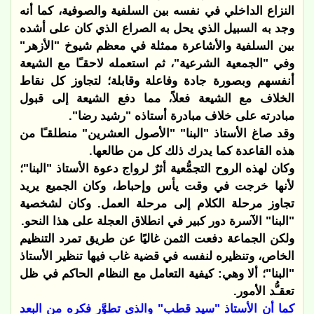
النزاع الداخلي في نفسه بين السلفية والصوفية، كما أنه
وجد به السبيل الذي يحل به الصراع الذي كان على أشده
بين السلفية والأشاعرة ممثلة في معظم شيوخ "الأزهر"
وفي "الجمعية الشرعية"، ثم استعمله لاحقـًا مع الشيعة
أنفسهم وبصورة جادة وفاعلة وقابلة؛ لتجاوز كل نقاط
الخلاف مع الشيعة فعلاً، مما دفع الشيعة إلى قبول
مبادرته على خلاف مبادرة أستاذه "رشيد رضا".
وقد صاغ الأستاذ "البنا" "الأصول العشرين" منطلقـًا من
هذه القاعدة كما يدرك ذلك كل من طالعها.
وكان لهذه الروح التجمُّعية أثرٌ لرواج دعوة الأستاذ "البنا"؛
لأنها خرجت في وقت يأس وإحباط، وكان الجميع يريد
تجاوز مرحلة الكلام إلى مرحلة العمل. وكان لشخصية
"البنا" الآسرة دور كبير في انطلاق العجلة على هذا النحو.
ولكن الجماعة دفعت الثمن غاليًا عن طريق تمرد التنظيم
الخاص، وتنظيره لنفسه في قضية غاب فيها تنظير الأستاذ
"البنا"؛ ألا وهي: كيفية التعامل مع النظام الحاكم في ظل
تعقـُّد الأمور.
كما أن الأستاذ "سيد قطب" والذي تطوَّر فكره من البعد