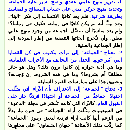
1- تقرير منهج علمي عقدي واضح تسير عليه الجماعة،
وتحديد منهج حركي مبني على حساب المصالح والمفاسد
بطريقة شرعية،
فلم يعد كافيًا الانتساب إلى فكر "البنا"،
وقد بينـَّا أنه لم يكن كافيًا في زمانه، فكيف في زماننا؟!
ولم يعد مناسبًا أن تتنصَّل الجماعة من وجود منهج علني
معلن، وأن تـُخرج أبحاثها التثقفية من إطار الفردية إلى
إطار الجماعية والعلنية.
2- تحتاج "الجماعة" إلى تراث مكتوب في كل القضايا
التي أثير حولها الجدل من التحالف مع الأحزاب العلمانية،
وما هي أدلة جوازه إن كانوا يرون ذلك؟ وهل هو جائز
مطلقـًا أم بشروط؟ وما هي هذه الشروط إن وُجدت؟
وتطبيق هذا على ممارسات الفترة السابقة.
3- تحتاج "الجماعة" إلى الاعتراف بأن الآراء التي مثـَّلت
اجتهادًا جماعيًّا من الجماعة أو اجتهادًا فرديًّا حاز على
القبول العام،
كالآراء التي كانت تـُنشر في مجلة "الدعوة"
في السبعينيات مثـَّلت أراء "الجماعة" في فترة ما، بدلاً
من الزعم أنها كانت آراء فردية لبعض رموز "الجماعة"
كما ردَّت بذلك الأستاذة "جيهان الحلفاوي" على محاوِرها