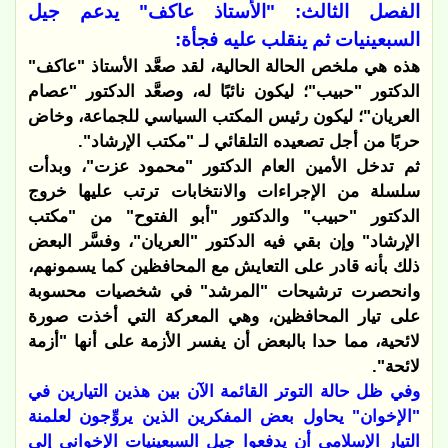
الفصل الثالث: "الأستاذ عاكف" يدعم جيل
السبعينيات ثم ينقلب عليه فجأة:
هذه هي ملخص الحالة الحالية، لقد صعَّد الأستاذ "عاكف"
الدكتور "حبيب"؛ ليكون نائبًا له، وصعَّد الدكتور "عصام
العريان"؛ ليكون رئيس المكتب السياسي للجماعة، وخاض
حربًا من أجل تصعيده التلقائي لـ "مكتب الإرشاد".
ثم تدخل الأمين العام الدكتور "محمود عزت"، وبدأت
سلسلة من الإجراءات والانتخابات ترتب عليها خروج
الدكتور "حبيب" والدكتور "أبو الفتوح" من "مكتب
الإرشاد" وإن بقي فيه الدكتور "العريان"، وفسَّر البعض
ذلك بأنه قادر على التعايش مع المحافظين كما يسمونهم،
وانحصرت ترشيحات "المرشد" في شخصيات محسوبة
على تيار المحافظين، وهي المعركة التي أخذت صورة
لائحية، مما حدا بالبعض أن يفسر الأزمة على أنها "أزمة
لائحة".
وفي ظل حالة التوتر القائمة الآن بين هذين التيارين في
"الإخوان" يحاول بعض المفكرين الذين يروِّجون لعلمنة
التيار الإسلامي أن يدفعوا جيل السبعينيات الإخواني إلى