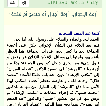
الإثنين 18 يناير 2010 - 3 صفر 1431هـ
أزمة الإخوان.. أزمة أجيال أم منهج أم لائحة؟
كتبه/ عبد المنعم الشحات
الحمد لله، والصلاة والسلام على رسول الله، أما بعد؛
فلم يعد الكلام في الشأن الإخواني حكرًا على أعضاء
الجماعة بعد ما كسر بعض قيادات الجماعة هذا الحظر
بأنفسهم، ولجئوا إلى وسائل الإعلام؛ للإعلان عن رفض أو
قبول شيء مما يجري داخل كواليس الجماعة؛ بدءً من
أزمة رغبة "المرشد" في تصعيد الدكتور "عصام العريان"
إلى "مكتب الإرشاد" دون انتخابات خلفـًا للأستاذ "محمد
هلال" -رحمه الله-، ومعارضة معظم أعضاء المكتب لهذا
الأمر، مما دفع "المرشد" إلى التنازل عن مهامه للدكتور
"محمد حبيب"، ثم إجراء انتخابات لـ "مكتب الإرشاد" لم
يوفق فيها كل من الدكتور "حبيب" والدكتور "عبد المنعم
أبو الفتوح"، بينما نجح فيها الدكتور "عصام العريان"، في