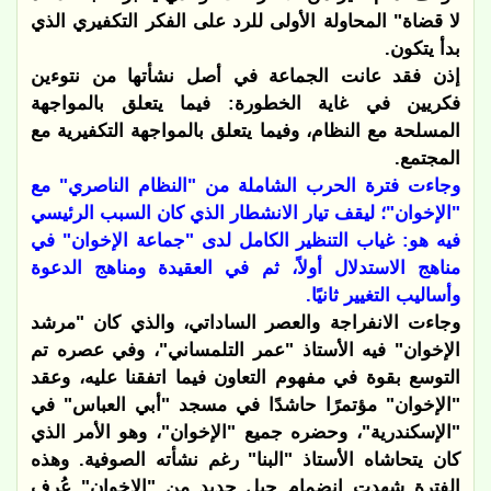
لا قضاة" المحاولة الأولى للرد على الفكر التكفيري الذي
بدأ يتكون.
إذن فقد عانت الجماعة في أصل نشأتها من نتوءين
فكريين في غاية الخطورة: فيما يتعلق بالمواجهة
المسلحة مع النظام، وفيما يتعلق بالمواجهة التكفيرية مع
المجتمع.
وجاءت فترة الحرب الشاملة من "النظام الناصري" مع
"الإخوان"؛ ليقف تيار الانشطار الذي كان السبب الرئيسي
فيه هو: غياب التنظير الكامل لدى "جماعة الإخوان" في
مناهج الاستدلال أولاً، ثم في العقيدة ومناهج الدعوة
وأساليب التغيير ثانيًا.
وجاءت الانفراجة والعصر الساداتي، والذي كان "مرشد
الإخوان" فيه الأستاذ "عمر التلمساني"، وفي عصره تم
التوسع بقوة في مفهوم التعاون فيما اتفقنا عليه، وعقد
"الإخوان" مؤتمرًا حاشدًا في مسجد "أبي العباس" في
"الإسكندرية"، وحضره جميع "الإخوان"، وهو الأمر الذي
كان يتحاشاه الأستاذ "البنا" رغم نشأته الصوفية. وهذه
الفترة شهدت انضمام جيل جديد من "الإخوان" عُرف