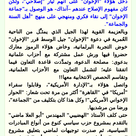
دخل هؤلاء "الإخوان" على أنهم تيار "إصلاحي"، ولكن
كان مفهوم الإصلاح عندهم –آنذاك- هو الوصول بـ"جماعة
الإخوان" إلى نقاء فكري ومنهجي على منهج "أهل السنة
والجماعة".
وبالعزيمة القوية لهذا الجيل الذي يمثـِّل من الناحية
العُمرية في دعوة "الإخوان" جيل الوسط قرر "الإخوان"
خوض التجربة البرلمانية، وخاض هؤلاء الرموز معارك
حضروا فيها ورش عمل مشتركة مع أحزاب علمانية
بدعوى: مصلحة الدعوة، وتمدَّدت قاعدة التعاون فيما
اتفقنا عليه؛ لتشمل التعاون مع الأحزاب العلمانية،
وتقاسم الحصص الانتخابية معها!!
واتصل هؤلاء بـ"الإدارة الأمريكية"، وقابلوا سفراء
"أمريكا" في "القاهرة" أكثر من مرة تحت شعار: "الحوار
الإخواني الأمريكي"! وكل هذا كان بتكليف من "الجماعة"،
ورضا من مرشديها.
حتى كلف الأستاذ "الهضيبي" المهندس "أبو العلا ماضي"
بالتقدم بمشروع حزب سياسي كنوع من أنواع المبادرات
السياسية، ثم صدرت توجيهات لماضي بتعليق مشروع