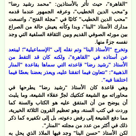
"القاهرة"، حيث تأثر بالأستاذين: "محمد رشيد رضا"
و"محب الدين الخطيب"، وعرفه الجمهور عندما قدمه
"محب الدين الخطيب" كاتبًا في "مجلة الفتح"، واتسعت
مدارك الأستاذ "البنا"، وبدا وكأنه يعيش حالة من الصراع
بين مورثه الصوفي القديم وبين الثقافة السلفية التي وجد
نفسه جزءً منها.
وتخرج "الأستاذ البنا" وتم نقله إلى "الإسماعيلية"؛ ليبتعد
عن أستاذه في "القاهرة"، ولكنه كان قد التقط من
الأستاذ "رشيد رضا" قاعدته التي سماها بقاعدة "المنار
الذهبية": "نتعاون فيما اتفقنا عليه، ويعذر بعضنا بعضًا فيما
اختلفنا فيه".
وهي قاعدة كان الأستاذ "رشيد رضا" يطرحها في
محاوراته مع الشيعة كتكتيك لجرِّ عقلاء الشيعة، وما يلبث
أن يوضح من أن المتفق عليه هو الكتاب والسنة كما
وردت في كتب السنة، وهو تعظيم القرون الثلاثة الخيرية،
مما دفع الشيعة إلى رفض دعوته، بل إلى تكفيره كما ذكر
ذلك في أكثر من عدد من مجلته "المنار".
لكن الأستاذ "حسن البنا" وجد فيها الملاذ الذي يحل به