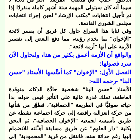
سيما أنه كان سيتولى المهمة ستة أشهر كاملة منفردًا إذا
تم تأجيل انتخابات "مكتب الإرشاد" لحين إجراء انتخابات
مجلس الشورى القادمة.
وفي ثنايا هذا الصراع حاول كل فريق أن يفسر لائحة
"الإخوان" بما يخدم رؤيته، مما دفع البعض إلى تفسير
الأزمة على أنها "أزمة لائحة".
والواقع أن الأزمة أعمق بكثير من هذا، ولنحاول الآن
سرد فصولها:
الفصل الأول: "الإخوان" كما أسَّسها الأستاذ "حسن
البنا" -رحمه الله-:
الأستاذ "حسن البنا" شخصية حادَّة الذكاء، متوقدة
العاطفة، تملك قدرة عالية على التأثير فيمن حوله، بدأ
حياته صوفيًّا في الطريقة "الحصافية"، فطوَّر من شأنها
من حركة انعزالية رافضة إلى حركة اجتماعية نشطة عن
طريق تأسيسه لجمعية "الإخوان الحصافية"، ثم التحق
بكلية "دار العلوم" عن طريق مسابقة أهـَّلته للانضمام
إليها رغم حداثة سنه، فانتقل من قرية "المحمودية" إلى