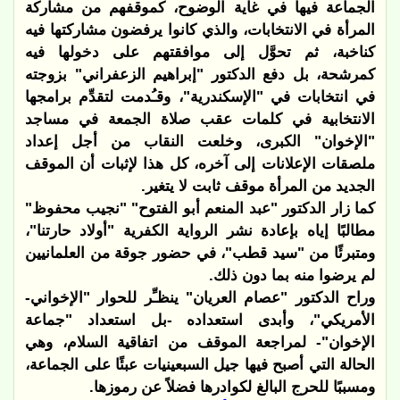
الجماعة فيها في غاية الوضوح، كموقفهم من مشاركة
المرأة في الانتخابات، والذي كانوا يرفضون مشاركتها فيه
كناخبة، ثم تحوَّل إلى موافقتهم على دخولها فيه
كمرشحة، بل دفع الدكتور "إبراهيم الزعفراني" بزوجته
في انتخابات في "الإسكندرية"، وقـُدمت لتقدِّم برامجها
الانتخابية في كلمات عقب صلاة الجمعة في مساجد
"الإخوان" الكبرى، وخلعت النقاب من أجل إعداد
ملصقات الإعلانات إلى آخره، كل هذا لإثبات أن الموقف
الجديد من المرأة موقف ثابت لا يتغير.
كما زار الدكتور "عبد المنعم أبو الفتوح" "نجيب محفوظ"
مطالبًا إياه بإعادة نشر الرواية الكفرية "أولاد حارتنا"،
ومتبرئًا من "سيد قطب"، في حضور جوقة من العلمانيين
لم يرضوا منه بما دون ذلك.
وراح الدكتور "عصام العريان" ينظـِّر للحوار "الإخواني-
الأمريكي"، وأبدى استعداده -بل استعداد "جماعة
الإخوان"- لمراجعة الموقف من اتفاقية السلام، وهي
الحالة التي أصبح فيها جيل السبعينيات عبئًا على الجماعة،
ومسببًا للحرج البالغ لكوادرها فضلاً عن رموزها.