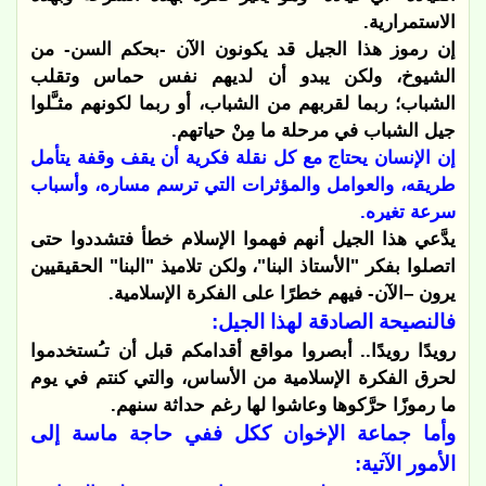
الاستمرارية.
إن رموز هذا الجيل قد يكونون الآن -بحكم السن- من
الشيوخ، ولكن يبدو أن لديهم نفس حماس وتقلب
الشباب؛ ربما لقربهم من الشباب، أو ربما لكونهم مثـَّلوا
جيل الشباب في مرحلة ما مِنْ حياتهم.
إن الإنسان يحتاج مع كل نقلة فكرية أن يقف وقفة يتأمل
طريقه، والعوامل والمؤثرات التي ترسم مساره، وأسباب
سرعة تغيره.
يدَّعي هذا الجيل أنهم فهموا الإسلام خطأ فتشددوا حتى
اتصلوا بفكر "الأستاذ البنا"، ولكن تلاميذ "البنا" الحقيقيين
يرون –الآن- فيهم خطرًا على الفكرة الإسلامية.
فالنصيحة الصادقة لهذا الجيل:
رويدًا رويدًا.. أبصروا مواقع أقدامكم قبل أن تـُستخدموا
لحرق الفكرة الإسلامية من الأساس، والتي كنتم في يوم
ما رموزًا حرَّكوها وعاشوا لها رغم حداثة سنهم.
وأما جماعة الإخوان ككل ففي حاجة ماسة إلى
الأمور الآتية: