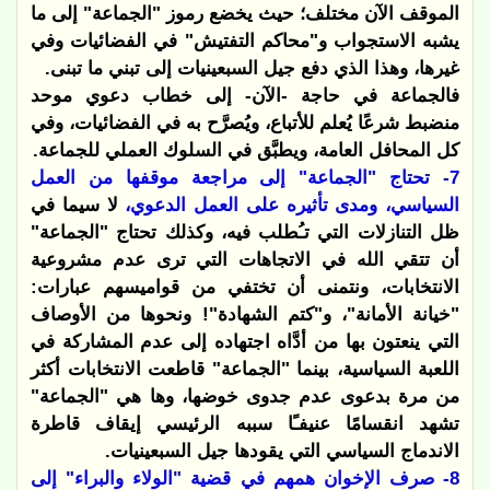
الموقف الآن مختلف؛ حيث يخضع رموز "الجماعة" إلى ما
يشبه الاستجواب و"محاكم التفتيش" في الفضائيات وفي
غيرها، وهذا الذي دفع جيل السبعينيات إلى تبني ما تبنى.
فالجماعة في حاجة -الآن- إلى خطاب دعوي موحد
منضبط شرعًا يُعلم للأتباع، ويُصرَّح به في الفضائيات، وفي
كل المحافل العامة، ويطبَّق في السلوك العملي للجماعة.
7- تحتاج "الجماعة" إلى مراجعة موقفها من العمل
السياسي، ومدى تأثيره على العمل الدعوي،
لا سيما في
ظل التنازلات التي تـُطلب فيه، وكذلك تحتاج "الجماعة"
أن تتقي الله في الاتجاهات التي ترى عدم مشروعية
الانتخابات، ونتمنى أن تختفي من قواميسهم عبارات:
"خيانة الأمانة"، و"كتم الشهادة"! ونحوها من الأوصاف
التي ينعتون بها من أدَّاه اجتهاده إلى عدم المشاركة في
اللعبة السياسية، بينما "الجماعة" قاطعت الانتخابات أكثر
من مرة بدعوى عدم جدوى خوضها، وها هي "الجماعة"
تشهد انقسامًا عنيفـًا سببه الرئيسي إيقاف قاطرة
الاندماج السياسي التي يقودها جيل السبعينيات.
8- صرف الإخوان همهم في قضية "الولاء والبراء" إلى