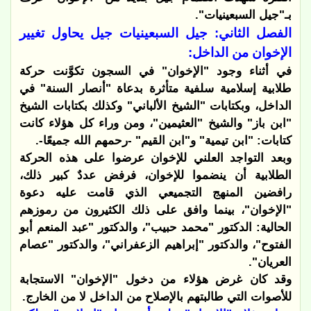
بـ"جيل السبعينيات".
الفصل الثاني: جيل السبعينيات جيل يحاول تغيير
الإخوان من الداخل:
في أثناء وجود "الإخوان" في السجون تكوَّنت حركة
طلابية إسلامية سلفية متأثرة بدعاة "أنصار السنة" في
الداخل، وبكتابات "الشيخ الألباني" وكذلك بكتابات الشيخ
"ابن باز" والشيخ "العثيمين"، ومن وراء كل هؤلاء كانت
كتابات: "ابن تيمية" و"ابن القيم" -رحمهم الله جميعًا-.
وبعد التواجد العلني للإخوان عرضوا على هذه الحركة
الطلابية أن ينضموا للإخوان، فرفض عددٌ كبير ذلك،
رافضين المنهج التجميعي الذي قامت عليه دعوة
"الإخوان"، بينما وافق على ذلك الكثيرون من رموزهم
الحالية: الدكتور "محمد حبيب"، والدكتور "عبد المنعم أبو
الفتوح"، والدكتور "إبراهيم الزعفراني"، والدكتور "عصام
العريان".
وقد كان غرض هؤلاء من دخول "الإخوان" الاستجابة
للأصوات التي طالبتهم بالإصلاح من الداخل لا من الخارج.