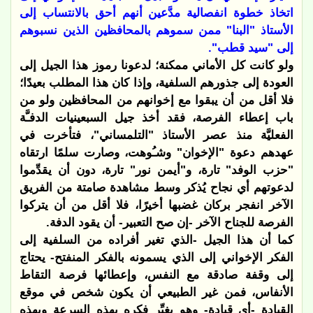
اتخاذ خطوة انفصالية مدَّعين أنهم أحق بالانتساب إلى
الأستاذ "البنا" ممن سموهم بالمحافظين الذين نسبوهم
إلى "سيد قطب".
ولو كانت كل الأماني ممكنة؛ لدعونا رموز هذا الجيل إلى
العودة إلى جذورهم السلفية، وإذا كان هذا المطلب بعيدًا؛
فلا أقل من أن يبقوا مع إخوانهم من المحافظين ولو من
باب إعطاء الفرصة، فقد أخذ جيل السبعينيات الدفـَّة
الفعليَّة منذ عصر الأستاذ "التلمساني"، فتأخرت في
عهدهم دعوة "الإخوان" وشـُوهت، وصارت سلمًا ارتقاه
"حزب الوفد" تارة، و"أيمن نور" تارة، دون أن يقدِّموا
لدعوتهم أي نجاح يُذكر وسط مشاهدة صامتة من الفريق
الآخر انفجر بركان غضبها أخيرًا، فلا أقل من أن يتركوا
الفرصة للجناح الآخر -إن صح التعبير- أن يقود الدفة.
كما أن هذا الجيل -الذي تغير أفراده من السلفية إلى
الفكر الإخواني إلى الذي يسمونه بالفكر المنفتح- يحتاج
إلى وقفة صادقة مع النفس، وإعطائها فرصة التقاط
الأنفاس، فمن غير الطبيعي أن يكون شخص في موقع
القيادة -أي قيادة- وهو يغيِّر فكره بهذه السرعة وبهذه