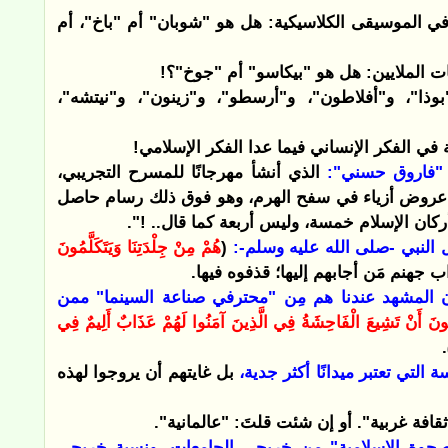
في الموسيقى الكلاسيكية: هل هو "شوبان" أم "باخ"، أم
ئات الملايين: هل هو "بيكاسو" أم "جوخ"؟!
ذا"، و"أفلاطون"، و"أرسطو"، و"زينون"، و"نيتشه"،
 في الفكر الإنساني فيما عدا الفكر الإسلامي!
ق "فاروق حسني":
الذي أنشأ مهرجانًا للمسرح التجريبي،
َم عروض أزياء في سفح الهرم، وهو فوق ذلك رسام حاصل
ركان الإسلام خمسة، وليس أربعة كما قال.. !".
 النبي -صلى الله عليه وسلم-:
(
هُمْ مِنْ جِلْدَتِنَا وَيَتَكَلَّمُونَ
ب جهنم مَن أجابهم إليها؛ قذفوه فيها.
ن المشهد عندنا هم مِن "محترفي صناعة السينما" ممن
ِبُّونَ أَنْ تَشِيعَ الْفَاحِشَةُ فِي الَّذِينَ آمَنُوا لَهُمْ عَذَابٌ أَلِيمٌ فِي
.
لتي تعتبر ميدانًا أكثر جدية،
بل غايتهم أن يروجوا لهذه
قافة غربية". أو إن شئت قلتَ: "عالمانية".
وة الإسلامية" مِن خريجي الجامعات، ونسبة خريجي