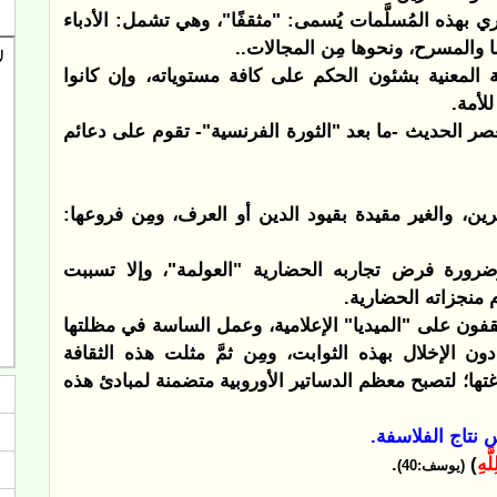
ري بهذه المُسلَّمات يُسمى: "مثقفًا"، وهي تشمل: الأدباء
ا والمسرح، ونحوها مِن المجالات..
المعنية بشئون الحكم على كافة مستوياته، وإن كانوا
لأمة.
لعصر الحديث -ما بعد "الثورة الفرنسية"- تقوم على دعائم
ين، والغير مقيدة بقيود الدين أو العرف، ومِن فروعها:
ضرورة فرض تجاربه الحضارية "العولمة"، وإلا تسببت
منجزاته الحضارية.
ثقفون على "الميديا" الإعلامية، وعمل الساسة في مظلتها
 الإخلال بهذه الثوابت، ومِن ثمَّ مثلت هذه الثقافة
ها؛ لتصبح معظم الدساتير الأوروبية متضمنة لمبادئ هذه
يس نتاج الفلاسفة.
َّهِ
)
.
(يوسف:40)