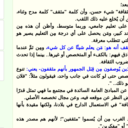
عد؛
لثقافة" شيء حسن، وأن كلمة "مثقف" كلمة مدح وثناء،
ق أن يُخلع عليه ذلك اللقب.
ى تعليم جامعي، وربما متوسط، وأظن أن هذه مِن
د كبير، ومَن يحصل على أي درجة مِن التعليم يصير هو
لتي تتطلب معرفة.
قف أنه هو:
مَن يعلم شيئًا عن كل شيء،
ومِن ثمَّ عندما
ق فيهم: بالكفء أو المتخصص أو غيرها.. بينما إذا تحدث
ضروب الثقافة.
ذين يُوصفون مِن قِبَل الجمهور بأنهم مثقفون- يعني:
تنوع
ص حتى لو كانت في جانب واحد، فيقولون مثلاً: "فلان
 ذلك.. ".
ا عن المبادئ العامة السائدة في مجتمع ما فهي تمثل قدرًا
بغض النظر عن موقعه فيه، وعن مجال تخصصه الأصلي.
افة" في الاستعمال الدارج في بلادنا، ولكنها مقيدة بأنها
الغرب مِن أن يُسموا "مثقفين"؛ لأنهم هم مصدر هذه
" أو "مفكرين".