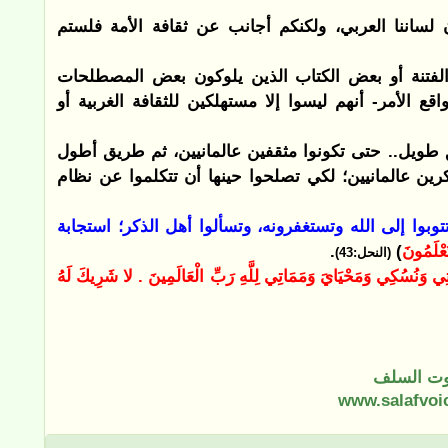
 لساننا العربي، ولكنكم أجانب عن ثقافة الأمة فلستم
 الفتنة أو بعض الكتاب الذين يلوكون بعض المصطلحات
واقع الأمر- أنهم ليسوا إلا مستهلكين للثقافة الغربية أو
ق طويل.. حتى تكونوا مثقفين عالمانيين، ثم طريق أطول
رين عالمانيين؛ لكي تصلحوا حينها أن تتكلموا عن نظام
تتوبوا إلى الله وتستغفرونه، وتسألوا أهل الذكر؛ استجابة
َعْلَمُونَ
)
.
(النحل:43)
ِي وَنُسُكِي وَمَحْيَايَ وَمَمَاتِي لِلَّهِ رَبِّ الْعَالَمِينَ . لا شَرِيكَ لَهُ
ت السلف
www.salafvoi