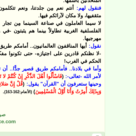
المتحدثين باسمها.
فنقول لهم:
أنتم نعم مِن جلدتنا، ونعم تتكلمون
مثقفيها، ولا مكان لآرائكم فيها.
لا سيما العاملون في صناعة السينما مِن تجار
الفلسلفية الغربية تطاولاً بينما هم يثبتون -في 
مهرجيها.
نقول:
أيها المناقفون العالمانيون.. أمامكم طري
-لا نظنكم قادرين على اجتيازه- حتى تكونوا مفك
الحكم في الغرب!
وأما في بلادنا.. فأمامكم طريق قصير جدًّا.. أن 
لأمر الله -تعالى-:
(
فَاسْأَلُوا أَهْلَ الذِّكْرِ إِنْ كُنْتُمْ لا ت
وحينها ستعرفون أن "القرآن" يقول:
(
قُلْ إِنَّ صَلات
وَبِذَلِكَ أُمِرْتُ وَأَنَا أَوَّلُ الْمُسْلِمِينَ
)
.
(الأنعام:162-163)
صو
ce.com