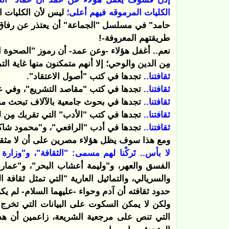
الكليات المرموقه فيهم أعلى؛
ليس لأن الكليات 
حامد" في مسلسل "الجماعة" أن يعتذر عن رفاق د
طريقتهم المعروفة-!
نعم.. أغفل هؤلاء -وعن عمد- أن رموز "الصحوة الإ
مِن الدين والوحي؛ إلا أنهم متمكنون منها غاية الت
ثقافتنا..
تجدها في كتب "أصول الاعتقاد".
ثقافتنا..
تجدها في كتب "مقاصد التشريع"، وفي علم
ثقافتنا..
تجدها في بحوث جامعية بالآلاف تبحث م
ثقافتنا..
تجدها في كتب "الأدب" التي تقربك مِن لغ
ثقافتنا..
تجدها في أدب "الرافعي"، و"محمود شاكر
ومع هذا سوف يظل هؤلاء مصرين على أن لا مثقفين 
لا بأس.. تَركْنا لهم مسمى: "الثقافة"، و"وزارة 
الفسق والعهر، و"وليمة أعشاب البحر"، و"عمار
والسريالي، والتماثيل العارية "التي تمثل ثقافة 
حدود ثقافته أن آدم وحواء -عليهما السلام- لم يكن
ولكن لا يمكن السكوت على البيانات التي تخرج عل
التي تنص على مرجعية الشريعة، زاعمين أن هذه 