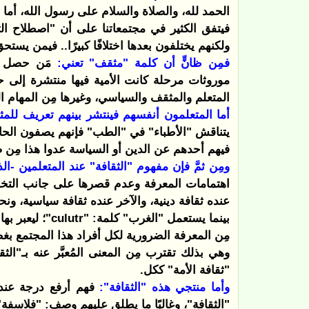
الحمد لله، والصلاة والسلام على رسول الله، أما ب
فيتفق الكثير في مجتمعاتنا على أن "اصطلاح ا
ولكنهم يختلفون بعدها اختلافًا كبيرًا.. فيمن يستح
فمِن ظانٍّ أن كلمة "مثقف" تعني:
مَن حصل عل
موروثات مرحلة كانت الأمية فيها منتشرة إلى ح
المتعلم والمثقف والسياسي، وغيرها مِن المهام ا
أما المتعلمون أنفسهم فينتشر بينهم تعريف للمث
يتناقش "الأطباء" في "الطب" فإنهم يصفون الحاذ
فيهم أحدهم عن الدين أو السياسة عدوا هذا مِن 
ومِن ثمَّ فإن مفهوم "الثقافة" عند المتعلمين -ال
اهتمامات المعرفة وعدم قصرها على جانب التخص
عنده ثقافة دينية، والآخر عنده ثقافة سياسية، ونحو
بينما يستعمل "الغرب" كلمة: "
culutr
"؛ ليعبر به
مِن المعرفة الضرورية لكل أفراد هذا المجتمع 
وهي بذلك تقترب مِن المعنى المُعبَّر عنه بـ"الثق
"ثقافة الأمة" ككل.
وأما منتجي هذه "الثقافة":
فهم أرفع درجة عند 
"الثقافة"، وغالبًا ما يطلق عليهم وصف: "فلاسفة