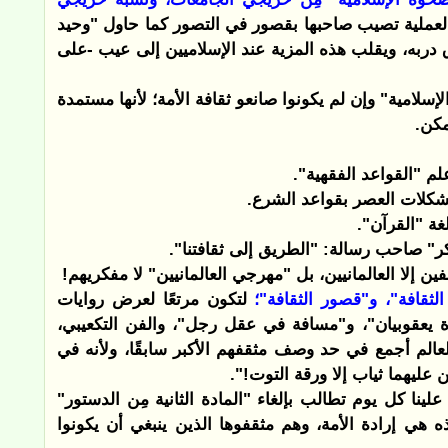
العملية تصيب صاحبها بقصور في التصور كما حاول "وحيد
ربه، ويقلب هذه المزية عند الإسلاميين إلى عيب -على
سلامية" وإن لم يكونوا صانعو ثقافة الأمة؛ لأنها مستمدة
مكن.
 "القواعد الفقهية".
شكلات العصر بقواعد الشرع.
ة "القرآن".
" صاحب رسالة: "الطريق إلى ثقافتنا".
إلا العالمانيين، بل "مهرجي العالمانيين" لا مفكريهم!
الثقافة"، و"قصور الثقافة"؛
لتكون مرتعًا لعرض روايات
ة يعقوبيان"، و"مسافة في عقل رجل"، والفن التكعيبي،
العالم أجمع في حد وصف مثقفهم الأكبر سابقًا، ولأنه في
 عليهما ثياب إلا ورقة التوت!".
ينا كل يوم تطالب بإلغاء "المادة الثانية مِن الدستور"
هي إرادة الأمة، وهم مثقفوها الذين ينبغي أن يكونوا