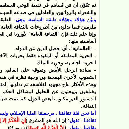
ثم تكوَّن أن مَن يُساهم في تنمية الوعي الجماهي
والشعراء والروائيين، والعاملين في صناعة السينم
وبيْن هؤلاء وهؤلاء طبقة الساسة، وهي:
الطبقة 
ملزمين فيما يدلون مِن أطروحات بالثقافة العامة ل
وإذا علم ذلك فإن "الثقافة العامة" لأوروبا في ا
أساسية، منها:
- "العالمانية"، أي: فصل الدين عن الدولة.
- الحرية المطلقة أو المقيدة فقط بحريات الآخر
الحرية الجنسية، وحرية التملك.
- سيادة الرجل الأبيض وتفوقه على العالم، و
الشعوب الأخرى الهمجية مِن وجهة نظره في هدم 
وهذه الأفكار نتاج مجهود لفلاسفة ثم تداولها الم
يختلفون ويبحثون عن الحلول لمشاكل الحكم دون
الدستور الغير مكتوب لبعض الدول، كما تمت صياغت
الثقافة.
أما نحن فلنا ثقافتنا.. مرجعيتنا العليا الإسلام، ول
ثقافتنا.. تقول:
إن الله هو المشرع (
إِنِ الْحُكْمُ إِلا لِل
تقافتنا.. تقول:
(
إِنَّ الْعِزَّةَ لِلَّهِ جَمِيعًا
)
.
(يونس:65)