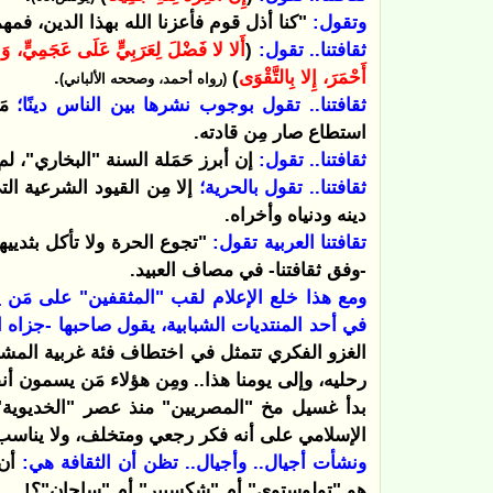
وتقول:
"كنا أذل قوم فأعزنا الله بهذا الدين، فمهما 
ثقافتنا.. تقول:
(
أَلا لا فَضْلَ لِعَرَبِيٍّ عَلَى عَجَمِيٍّ، وَل
أَحْمَرَ، إِلا بِالتَّقْوَى
)
.
(رواه أحمد، وصححه الألباني)
ثقافتنا.. تقول بوجوب نشرها بين الناس دينًا؛
مَ
استطاع صار مِن قادته.
ثقافتنا.. تقول:
إن أبرز حَمَلة السنة "البخاري"، ل
ثقافتنا.. تقول بالحرية؛
إلا مِن القيود الشرعية ال
دينه ودنياه وأخراه.
تقافتنا العربية تقول:
"تجوع الحرة ولا تأكل بثديي
-وفق ثقافتنا- في مصاف العبيد.
ومع هذا خلع الإعلام لقب "المثقفين" على مَن يؤم
في أحد المنتديات الشبابية، يقول صاحبها -جزاه ال
الغزو الفكري تتمثل في اختطاف فئة غربية المشار
رحليه، وإلى يومنا هذا.. ومِن هؤلاء مَن يسمون أ
بدأ غسيل مخ "المصريين" منذ عصر "الخديوية" 
الإسلامي على أنه فكر رجعي ومتخلف، ولا يناسب 
ونشأت أجيال.. وأجيال.. تظن أن الثقافة هي:
أن 
هو "تولوستوي" أم "شكسبير" أم "ساجان"؟!