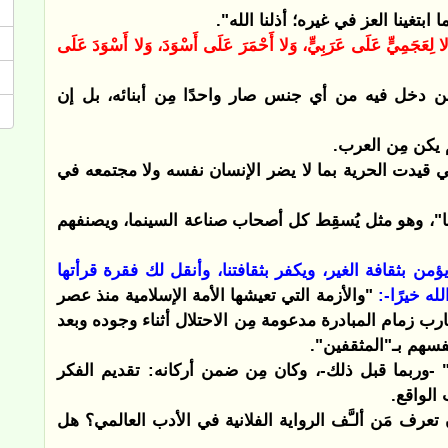
ابتغينا العز في غيره؛ أذلنا الله".
ا لِعَجَمِيٍّ عَلَى عَرَبِيٍّ، وَلا أَحْمَرَ عَلَى أَسْوَدَ، وَلا أَسْوَدَ عَلَى
ن دخل فيه من أي جنس صار واحدًا مِن أبنائه، بل إن
م يكن مِن العرب.
تي قيدت الحرية بما لا يضر الإنسان نفسه ولا مجتمعه في
ها"، وهو مثل يُسقِط كل أصحاب صناعة السينما، ويصنفهم
ن بثقافة الغير، ويكفر بثقافتنا، وأنقل لك فقرة قرأتها
له خيرًا-:
"والأزمة التي تعيشها الأمة الإسلامية منذ عصر
ب زمام المبادرة مدعومة مِن الاحتلال أثناء وجوده وبعد
نفسهم بـ"المثقفين".
-وربما قبل ذلك-، وكان مِن ضمن أركانه: تقديم الفكر
الواقع.
تعرف مَن ألـَّف الرواية الفلانية في الأدب العالمي؟ هل