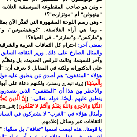
- ومَن هو صاحب المقطوعة الموسيقية العلانية 
"بيتهوفن" أم "موتزارت"؟!
- ومَن رسم اللوحة المشهورة التي تُقدَّر الآن بم
- وما هي آراء الفلاسفة: "كونفيشيوس"، و"بو
و"ماركس"، و"سارتر".. في الحياة؟!
بمعنى آخر:
احترام كل الثقافات الغربية والشرقية
والمثال الصارخ على ذلك: وزير الثقافة الساب
وآخر للسينما، وثالث للرقص الحديث، بل ونظـّ
على الدكتوراه، ولكنه في المقابل لا يعرف أن: "أ
هؤلاء "المثقفون" هم أصدق مَن ينطبق عليه قول
بِأَلْسِنَتِنَا
)
، ولكنهم دعاة على أبوا
(رواه البخاري ومسلم)
والأخطر مِن هذا أن "المثقفين" الذين يتصدرو
ينطبق عليهم -أيضًا- قوله -تعالى-:
(
إِنَّ الَّذِينَ يُح
الدُّنْيَا وَالآخِرَةِ وَاللَّهُ يَعْلَمُ وَأَنْتُمْ لا تَعْلَمُونَ
)
(النور:19)
وأمثال هؤلاء في "الغرب" لا يشتركون في السياسة ا
الثقافات عبر وسائل إعلامهم.
يا قومنا.. هذه ليست اسمها "ثقافة"، بل سمِّها:
"ث
إذن فسوف يغفل هؤلاء عن عمد أن عماد "الصح