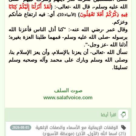
الله عليه وسلم-، قال الله -تعالى-: (
لَقَدْ أَنْزَلْنَا إِلَيْكُمْ كِتَابًا
فِيهِ ذِكْرُكُمْ أَفَلا تَعْقِلُونَ
)
، أي: فيه ارتفاع شأنكم
(الأنبياء:10)
وعزكم.
وقال عمر -رضي الله عنه-: "كنا أذل الناس فأعزنا الله
برسوله -صلى الله عليه وسلم- فمهما طلبنا العزة بغيره؛
أذلنا الله -عز وجل-".
نسأل الله -تعالى- أن يعزنا بالإسلام، وأن يعز الإسلام بنا،
وصلى الله وسلم وبارك على محمد وآله وصحبه وسلم
تسليمًا.
صوت السلف
www.salafvoice.com
اقرأ أيضا
الوقفات الإيمانية مع الأسماء والصفات الإلهية
2026-08-05
(25) اسما الله (الأول، الآخر) (موعظة الأسبوع)