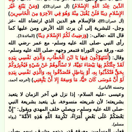
الدِّينَ عِنْدَ اللَّهِ الإِسْلامُ
)
، (
وَمَنْ يَبْتَغِ غَيْرَ
(آل عمران:19)
الإِسْلامِ دِينًا فَلَنْ يُقْبَلَ مِنْهُ وَهُوَ فِي الآخِرَةِ مِنَ الْخَاسِرِينَ
)
، فالإسلام هو الدين الذي ارتضاه الله -عز
(آل عمران:85)
وجل- للبشرية إلى أن يرث الله الأرض ومن عليها كما
قال الله -تعالى-: (
وَرَضِيتُ لَكُمُ الإِسْلامَ دِينًا
)
.
(المائدة:3)
رأى النبي -صلى الله عليه وسلم- مع عمر -رضي الله
عنه- ورقة من التوراة فتمعر وجهه -صلى الله عليه وسلم-
وقال: (
أَمُتَهَوِّكُونَ فِيهَا يَا ابْنَ الْخَطَّابِ، وَالَّذِي نَفْسِي بِيَدِهِ
لَقَدْ جِئْتُكُمْ بِهَا بَيْضَاءَ نَقِيَّةً، لا تَسْأَلُوهُمْ عَنْ شَيْءٍ فَيُخْبِرُوكُمْ
بِحَقٍّ فَتُكَذِّبُوا بِهِ، أَوْ بِبَاطِلٍ فَتُصَدِّقُوا بِهِ، وَالَّذِي نَفْسِي بِيَدِهِ
لَوْ أَنَّ مُوسَى كَانَ حَيًّا، مَا وَسِعَهُ إِلا أَنْ يَتَّبِعَنِي
)
(أخرجه أحمد،
.
وحسنه الألباني)
وعيسى -عليه السلام- إذا نزل في آخر الزمان لا يتعبد
بشريعته؛ لأن شريعته منسوخة، بل يتعبد بشريعة النبي
-صلى الله عليه وسلم-، ويصلي خلف المهدي ويقول: "إِنَّ
بَعْضَكُمْ عَلَى بَعْضٍ أُمَرَاءُ، تَكْرِمَةَ اللَّهِ هَذِهِ الأُمَّةَ"
(رواه
.
مسلم)
فعلى المسلمين معرفة قدر دينهم وشرف نبيهم -صلى