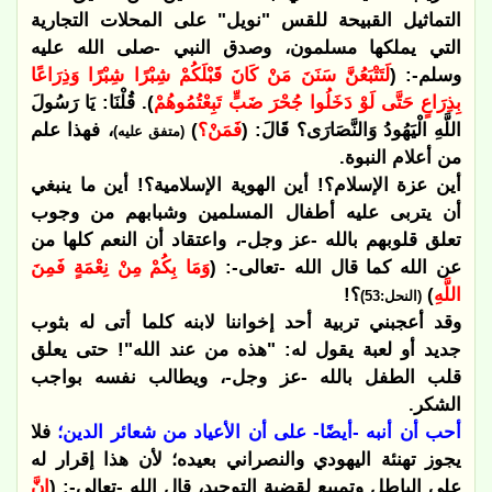
التماثيل القبيحة للقس "نويل" على المحلات التجارية
التي يملكها مسلمون، وصدق النبي -صلى الله عليه
وسلم-: (
لَتَتْبَعُنَّ سَنَنَ مَنْ كَانَ قَبْلَكُمْ شِبْرًا شِبْرًا وَذِرَاعًا
بِذِرَاعٍ حَتَّى لَوْ دَخَلُوا جُحْرَ ضَبٍّ تَبِعْتُمُوهُمْ
). قُلْنَا: يَا رَسُولَ
اللَّهِ الْيَهُودُ وَالنَّصَارَى؟ قَالَ: (
فَمَنْ؟
)
، فهذا علم
(متفق عليه)
من أعلام النبوة.
أين عزة الإسلام؟! أين الهوية الإسلامية؟! أين ما ينبغي
أن يتربى عليه أطفال المسلمين وشبابهم من وجوب
تعلق قلوبهم بالله -عز وجل-، واعتقاد أن النعم كلها من
عن الله كما قال الله -تعالى-: (
وَمَا بِكُمْ مِنْ نِعْمَةٍ فَمِنَ
اللَّهِ
)
؟!
(النحل:53)
وقد أعجبني تربية أحد إخواننا لابنه كلما أتى له بثوب
جديد أو لعبة يقول له: "هذه من عند الله"! حتى يعلق
قلب الطفل بالله -عز وجل-، ويطالب نفسه بواجب
الشكر.
أحب أن أنبه -أيضًا- على أن الأعياد من شعائر الدين؛
فلا
يجوز تهنئة اليهودي والنصراني بعيده؛ لأن هذا إقرار له
على الباطل وتمييع لقضية التوحيد، قال الله -تعالى-: (
إِنَّ