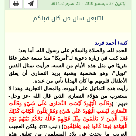
الإثنين 27 ديسمبر 2010 - 21 محرم 1432هـ
لتتبعن سنن من كان قبلكم
كتبه/ أحمد فريد
الحمد لله، والصلاة والسلام على رسول الله، أما بعد؛
فقد كنت في زيارة دعوية لـ"أمريكا" منذ سبعة عشر عامًا
تقريبًا في مثل هذه الأيام من السنة، فرأيت تمثال القس
"نويل"، وهو شخصية وهمية يريد النصارى أن يعلق
الأطفال قلوبهم بها كأن الهدايا تأتي من عنده.
رأيت هذه التماثيل على البيوت، والمحال التجارية، وهذا لا
يستغرب من هؤلاء النصارى الذين قال الله -عز وجل-
فيهم: (
وَقَالَتِ الْيَهُودُ لَيْسَتِ النَّصَارَى عَلَى شَيْءٍ وَقَالَتِ
النَّصَارَى لَيْسَتِ الْيَهُودُ عَلَى شَيْءٍ وَهُمْ يَتْلُونَ الْكِتَابَ كَذَلِكَ
قَالَ الَّذِينَ لا يَعْلَمُونَ مِثْلَ قَوْلِهِمْ فَاللَّهُ يَحْكُمُ بَيْنَهُمْ يَوْمَ
الْقِيَامَةِ فِيمَا كَانُوا فِيهِ يَخْتَلِفُونَ
)
، ولكن العجيب
(البقرة:113)
الغريب ما يحدث في بلاد المسلمين من تعليق هذه