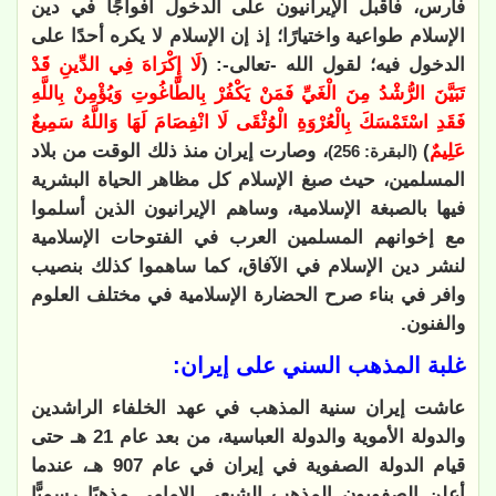
فارس، فأقبل الإيرانيون على الدخول أفواجًا في دين
الإسلام طواعية واختيارًا؛ إذ إن الإسلام لا يكره أحدًا على
الدخول فيه؛ لقول الله -تعالى-: (
لَا إِكْرَاهَ فِي الدِّينِ قَدْ
تَبَيَّنَ الرُّشْدُ مِنَ الْغَيِّ فَمَنْ يَكْفُرْ بِالطَّاغُوتِ وَيُؤْمِنْ بِاللَّهِ
فَقَدِ اسْتَمْسَكَ بِالْعُرْوَةِ الْوُثْقَى لَا انْفِصَامَ لَهَا وَاللَّهُ سَمِيعٌ
عَلِيمٌ
)
، وصارت إيران منذ ذلك الوقت من بلاد
(البقرة: 256)
المسلمين، حيث صبغ الإسلام كل مظاهر الحياة البشرية
فيها بالصبغة الإسلامية، وساهم الإيرانيون الذين أسلموا
مع إخوانهم المسلمين العرب في الفتوحات الإسلامية
لنشر دين الإسلام في الآفاق، كما ساهموا كذلك بنصيب
وافر في بناء صرح الحضارة الإسلامية في مختلف العلوم
والفنون.
غلبة المذهب السني على إيران:
عاشت إيران سنية المذهب في عهد الخلفاء الراشدين
والدولة الأموية والدولة العباسية، من بعد عام 21 هـ حتى
قيام الدولة الصفوية في إيران في عام 907 هـ، عندما
أعلن الصفويون المذهب الشيعي الإمامي مذهبًا رسميًّا