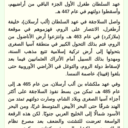
عهد السلطان طغرل الأول الجزء الباقي من أراضيهم،
وأسقطوا دولتهم في عام 447 هـ.
واصل السلاجقة في عهد السلطان (ألب أرسلان)، خليفة
أرطغرل، الانتصار على الروم، فهزموهم في موقعة
(ملازكرد) في عام 463 هـ، وانتزعوا أرض الأناضول من
الروم، فتم بذلك التحول الكبير في منطقة آسيا الصغرى
بتحولها إلى أرض تركية إسلامية تتبع مذهب السنة،
ومهدوا بذلك السبيل أمام الأتراك العثمانيين فيما بعد
لإسقاط دولة الروم، والتوغل في الأراضي الأوروبية حتى
بلغوا (فيينا)، عاصمة النمسا.
وفي عهد ملكشاه بن ألب أرسلان، من عام 465 هـ إلى
عام 485 هـ، تمكن من بسط نفوذ السلاجقة على أكثر
أجزاء آسيا الصغرى وبلاد الشام، وصارت دولتهم تمتد من
الهند شرقًا حتى البحر الأبيض المتوسط غربًا، ومن البحر
الأسود شمالًا إلى الخليج العربي جنوبًا. لكن هذه الرقعة
الواسعة تعرضت للتشتت والضعف بعد مصرع نظام