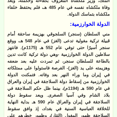
الملك، وزير ملكشاه المعروف بكفاءته وحكمته، وبعد
وفاة ملكشاه نفسه في عام 485 هـ، فلم يحتفظ خلفاء
ملكشاه بتماسك الدولة.
الدولة الخوارزمية:
مني السلطان (سنجر) السلجوقي بهزيمة ساحقة أمام
قبيلة تركية مغولية تدعى (الغز) في عام 548 هـ، ووقع
سنجر أسيرًا حتى توفي عام 552 هـ (1175م). فانتهز
سلاطين الدولة الخوارزمية -وهي دولة تركية كانت تدين
بالطاعة للسلطان سنجر، ثم تمردت عليه بعد ضعفه
وهزيمته على يد (الغز)- الفرصة فاستولوا على ممتلكاته
في إيران وما وراء النهر بعد وفاته. فتمكنت الدولة
الخوارزمية من إسقاط دولة السلاجقة في إيران والعراق
في عام 590 هـ (1194م)، بينما ظل حكم السلاجقة في
بلاد الشام وفي آسيا الصغرى. ويعد سقوط دولة
السلاجقة في إيران والعراق عام 590 هـ بداية النهاية
للخلافة العباسية السنية في بغداد، إذ وافق سقوط
السلاجقة ظهور المغول (التتار)، وظهور خطرهم على