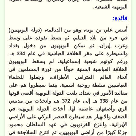
البويهية الشيعية.
فائدة:
أسس علي بن بويه، وهو من الديالمة، (دولة البويهيين)
في جزء من بلاد الديلم، ثم بسط نفوذه على وسط
وغرب إيران، ثم تمكن البويهيون من دخول بغداد
والسيطرة على مقر الخلافة العباسية في عام 334 هـ.
ورغم كونهم شيعية إسماعيلية، لم يسقط البويهيون
الخلافة العباسية السنية خوفًا من ثورة المسلمين في
أنحاء العالم المترامي الأطراف، وجعلوا للخلفاء
العباسيين سلطة روحية اسمية، بينما سيطروا هم على
مقاليد الأمور في بغداد. بلغت الدولة البويهية أقصى قوتها
من عام 338 هـ إلى عام 372 هـ، واتخذت من مدينتي
الري وأصفهان عاصمة لها. أخذت الدولة البويهية في
الضعف والانهيار بعد سيطرة العنصر التركي على الأراضي
الإيرانية، وانتزع الغزنويون في عهد السلطان محمود
جزءًا كبيرًا من أراضي البويهيين، ثم انتزع السلاجقة في