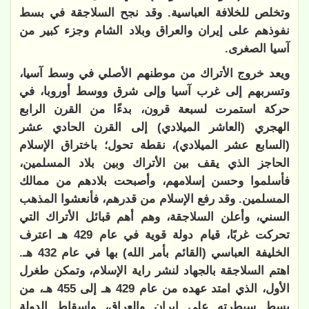
وتخلص للخلافة العباسية. وقد نجح السلاجقة في بسط
نفوذهم على إيران والعراق وبلاد الشام وجزء كبير من
آسيا الصغرى.
ويعد خروج الأتراك من موطنهم الأصلي في وسط آسيا،
وتسربهم إلى غرب آسيا وإلى شرق ووسط أوروبا، في
حركة استمرت لسبعة قرون، بدءًا من القرن الرابع
الهجري (العاشر الميلادي) إلى القرن الحادي عشر
(السابع عشر الميلادي)، نقطة تحول؛ باختراق الإسلام
الحاجز الذي يقف بين الأتراك وبين بلاد المسلمين،
فأسلموا وحسن إسلامهم، وأصبحت بلادهم من ممالك
المسلمين. وقد رفع الإسلام من قدرهم، فأنعشوا المذهب
السني، وأعلن السلاجقة، وهم أهم قبائل الأتراك التي
تحركت غربًا، قيام دولة قوية في عام 429 هـ اعترف
الخليفة العباسي (القائم بأمر الله) بها في عام 432 هـ.
اهتم السلاجقة بالجهاد لنشر راية الإسلام، وتمكن طغرل
الأول، الذي امتد عهده من عام 429 هـ إلى 455 هـ، من
بسط سيطرته على إيران والعراق، وإسقاط الدولة