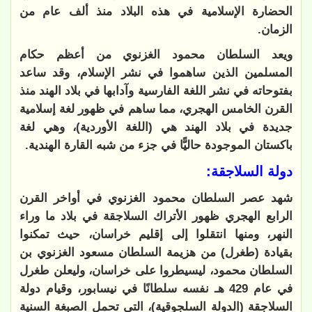
الحضارة الإسلامية في هذه البلاد منذ ألف عام من
الزمان.
ويعد السلطان محمود الغزنوي من أعظم حكام
المسلمين الذين ساهموا في نشر الإسلام، وقد ساعد
بفتوحاته في نشر اللغة الفارسية وآدابها في بلاد الهند منذ
القرن الخامس الهجري، مما ساهم في ظهور لغة إسلامية
جديدة في بلاد الهند هي (اللغة الأوردية)، وهي لغة
باكستان الموجودة حاليًّا في جزء من شبه القارة الهندية.
دولة السلاجقة:
شهد عصر السلطان محمود الغزنوي في أواخر القرن
الرابع الهجري ظهور الأتراك السلاجقة في بلاد ما وراء
النهر، ومنها انتقلوا إلى إقليم خراسان، حيث تمكنوا
بقيادة (طغرل) من هزيمة السلطان مسعود الغزنوي بن
السلطان محمود، ليسيطروا على خراسان، وليعلن طغرل
في عام 429 هـ نفسه سلطانًا في نيسابور، وقيام دولة
السلاجقة (الدولة السلجوقية)، التي تحمل الصبغة السنية