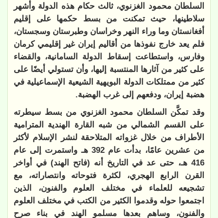
السلطان محمود الغزنوي، ثالث حكام هذه الدولة وأشهر
سلاطينها، حيث تمكنت من بسط حكمها على إقليم
أفغانستان وما وراء النهر وخراسان وطبرستان وسجستان،
فلم يعد خارج نفوذها من أقاليم إيران غير إقليمي كرمان
وفارس، واستطاعت إسقاط الدولة السامانية، والقضاء
على كثير من آثارها المنتسبة إليها، وأن تستولي أيضًا على
كثير من ممتلكات الدولة البويهية الشيعية الإسماعيلية في
هضبة إيران، ودفعهم إلى غرب الهضبة.
وقد تمكَّن السلطان محمود الغزنوي من بسط سيطرته
على القسم الشمالي من شبه القارة الهندية المترامية
الأطراف من خلال غزواته المتلاحقة لنشر الإسلام لأكثر
من عشرين عامًا، بدأت عام 392 هـ واستمرت إلى عام
416 هـ، حتى عد في التاريخ أنه (فاتح الهند) في أواخر
القرن الرابع الهجري، لكثرة فتوحاته وانتصاراته، مع
تشجيعه للعلماء في مختلف العلوم والفنون، الذين
اجتمعوا حوله وقدموا الكثير من الكتب في مختلف العلوم
والفنون، وساهم بعدها مسلمو الهند في بناء صرح