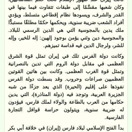
وكان شعبها مقسَّمًا إلى طبقات تتفاوت فيما بينها في
القدر والشرف، ويسودها نظام إقطاعي متسلط، ويؤدي
أفراد الشعب ضريبة سنوية، ويحكمها حكمًا مطلقًا مستبدًّا
ملك يدين بالمجوسية التي هي الدين الرسمي للبلاد.
والمجوسية دين وثني يؤمن بوجود إلهين: إله للخير، وإله
للشر، ولرجال الدين فيه قداسة تميزهم.
وكانت دولة الفرس تلك في إيران تمثل قوة الشرق
العظمى في مقابل دولة الروم التي تدين بالنصرانية
وتمثل قوة الغرب العظمى. وكانت بين هاتين القوتين
العظميين صراعات وحروب. وقد بسطت دولة الفرس
نفوذها على إقليم (الحيرة) الذي يعد جزءًا من شبه
الجزيرة العربية، وتوجد فيه (دولة المناذرة)، التي يدين
حكامها من العرب بالطاعة والولاء لملك فارس، فيؤدون
له ضريبة سنوية، ويتولون حراسة قوافل التجارة
الفارسية.
بدأ الفتح الإسلامي لبلاد فارس (إيران) في خلافة أبي بكر