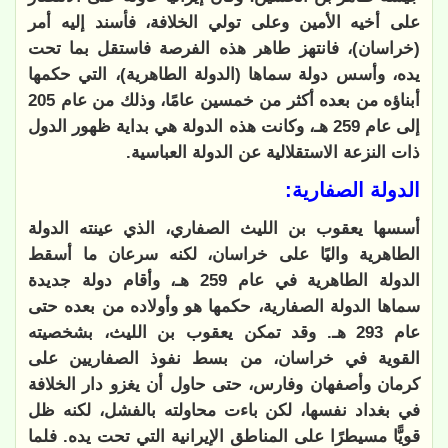
على أخيه الأمين وعلى تولي الخلافة، فأسند إليه أمر
(خراسان)، فانتهز طاهر هذه الفرصة فاستقل بما تحت
يده، وأسس دولة سماها (الدولة الطاهرية)، التي حكمها
أبناؤه من بعده أكثر من خمسين عامًا، وذلك من عام 205
إلى عام 259 هـ، وكانت هذه الدولة هي بداية ظهور الدول
ذات النزعة الاستقلالية عن الدولة العباسية.
الدولة الصفارية:
أسسها يعقوب بن الليث الصفاري، الذي عينته الدولة
الطاهرية واليًا على خراسان، لكنه سرعان ما أسقط
الدولة الطاهرية في عام 259 هـ، وأقام دولة جديدة
سماها الدولة الصفارية، حكمها هو وأولاده من بعده حتى
عام 293 هـ. وقد تمكن يعقوب بن الليث، بشخصيته
القوية في خراسان، من بسط نفوذ الصفاريين على
كرمان وأصفهان وفارس، حتى حاول أن يغزو دار الخلافة
في بغداد نفسها، لكن باءت محاولته بالفشل، لكنه ظل
قويًّا مسيطرًا على المناطق الإيرانية التي تحت يده. فلما