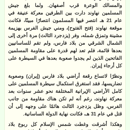
والمسالك الوعرة قرب أصفهان. ولما بلغ جيش
المسلمين نهاوند دارت بين الطرفين معركة عنيفة في
عام 21 هـ انتصر فيها المسلمون انتصارًا مبينًا، فكانت
موقعة نهاوند (فتح الفتوح)، ومني جيش الفرس بهزيمة
مشينة وتمزق شمله، وفر (يزدجرد الثالث) مرة أخرى إلى
الشمال الشرقي من بلاد فارس، ولم تقم للساسانيين
بعدها قائمة، فلم تعد لهم قدرة على مقاومة المسلمين
الفاتحين الذين لم يجدوا صعوبة بعدها في السيطرة على
كل أرجاء إيران.
ونظرًا لاتساع رقعة أراضي بلاد فارس (إيران) وصعوبة
تضاريسها، فقد استغرق استكمال سيطرة المسلمين على
كامل الأراضي الإيرانية المختلفة نحو عشر سنوات بعد
معركة نهاوند، رغم أنه لم تكن هناك مقاومة من جانب
الفرس، وظل يزدجرد الثالث هائمًا على وجهه إلى أن
قتل في عام 31 هـ، فكانت نهاية الدولة الساسانية.
وهكذا أشرقت وغطت شمس الإسلام كل ربوع بلاد