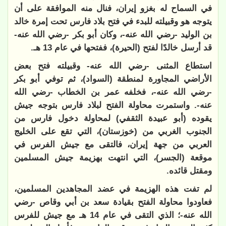
في السماح له بغزو إيران، فنال منه الموافقة على أن
يتوجه هو وقبيلته للبدء في فتح بلاد فارس تحت إمرة خالد
بن الوليد -رضي الله عنه-، وكان أبو بكر -رضي الله عنه-
قد أرسل خالدًا لفتح (الحيرة)، ففتحها في عام 13 هـ.
استطاع المثنى -رضي الله عنه- وقبيلته فتح بعض
الأراضي المجاورة لمنطقة (السواد)، ثم توفي أبو بكر
-رضي الله عنه-، فخلفه عمر بن الخطاب -رضي الله
عنه-. واستمرت محاولة الفتح لبلاد فارس بتوجه جيش
يقوده (أبو عبيدة الثقفي) لمحاولة دخول فارس من
الجنوب الغربي من (خوزستان)، التي تقع على الخليج
العربي من جهة إيران، فالتقى مع جيش الفرس في
موقعة (الجسر)، التي انتهت بهزيمة جيش المسلمين
ومقتل قائده.
لم تفت هذه الهزيمة في عضد المجاهدين المسلمين،
فعاودوا محاولة الفتح بقيادة سعد بن أبي وقاص -رضي
الله عنه-؛ الذي التقى في عام 14 هـ مع جيش للفرس