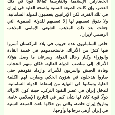
الحضارتين الإسلامية والفارسية تفاعلًا قويًّا في ذلك
العصر، وإن كانت الصبغة السنية واضحة الغلبة في إيران
في تلك الفترة، لكن الإيرانيين يتعصبون للدولة السامانية،
ولا يفوق تعصبهم لها إلا تعصبهم للدولة الصفوية التي
جعلت بعد ذلك المذهب الشيعي الإمامي المذهب
الرسمي لإيران.
خاض السامانيون عدة حروب في بلاد التركستان أسروا
فيها كثيرًا من الأتراك، فاستخدموهم في خدمة القادة
والوزراء وكبار رجال الدولة، وسرعان ما وصل هؤلاء
الأتراك إلى مناصب الدولة العالية، فكان منهم الحجاب
وقادة الجيش والمربون للأمراء، وازداد نفوذهم حتى
صاروا يتدخلون في شؤون الحكم، وصارت لهم الكلمة
العليا، وتمكنوا في النهاية من إسقاط الدولة السامانية،
لتدخل إيران في عصر النفوذ التركي، حيث كون الأتراك
دولًا قوية كان لها شأن كبير في التاريخ الإسلامي عامة،
وتاريخ إيران خاصة، والتي من خلالها بلغت الصبغة السنية
في إيران أزهى درجاتها وأوجها.