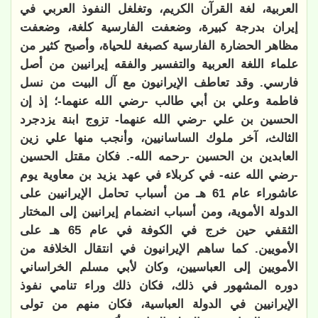
العربية، لغة القرآن الكريم، وتغلغل النفوذ العربي في
إيران بدرجة كبيرة، وضعفت الفارسية كلغة، وضعفت
مظاهر الحضارة الفارسية كصبغة للحياة، وأصبح كثير من
علماء اللغة العربية والتفسير والفقه إيرانيين من أصل
فارسي. وقد تعاطف الإيرانيون مع آل البيت من نسل
فاطمة وعلي بن أبي طالب -رضي الله عنهما-؛ إذ إن
الحسين بن علي -رضي الله عنهما- تزوج ابنة يزدجرد
الثالث، آخر ملوك الساسانيين، وأنجب منها علي زين
العابدين بن الحسين -رحمه الله-. فكان مقتل الحسين
-رضي الله عنه- في كربلاء في عهد يزيد بن معاوية يوم
عاشوراء عام 61 هـ من أسباب تحامل الإيرانيين على
الدولة الأموية، ومن أسباب انضمام إيرانيين إلى المختار
الثقفي حين خرج في الكوفة في عام 65 هـ على
الأمويين. كما ساهم الإيرانيون في انتقال الخلافة من
الأمويين إلى العباسيين، وكان لأبي مسلم الخراساني
دوره المشهور في ذلك، فكان ذلك وراء تنامي نفوذ
الإيرانيين في الدولة العباسية، فكان منهم من تولى