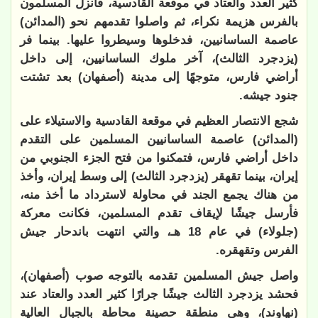
كثير العدد والعتاد في موقعة القادسية، فأنزل المسلمون
بالفرس هزيمة نكراء، ثم واصلوا تقدمهم نحو (المدائن)
عاصمة الساسانيين، فدخلوها وسيطروا عليها. بينما فر
(يزدجرد الثالث)، آخر ملوك الساسانيين، إلى داخل
أراضي فارس، متوجهًا إلى مدينة (أصفهان) بعد تشتت
جنود جيشه.
شجع الانتصار العظيم في موقعة القادسية والاستيلاء على
(المدائن) عاصمة الساسانيين المسلمين على التقدم
داخل أراضي فارس، فتمكنوا من فتح الجزء الجنوبي من
إيران، بينما تقهقر (يزدجرد الثالث) إلى وسط إيران، وأخذ
من هناك يجمع الجند في محاولة لاسترداد ما أخذ منه،
فأرسل جيشًا لإيقاف تقدم المسلمين، فكانت معركة
(جلولاء) في عام 18 هـ، والتي انتهت باندحار جيش
الفرس وتقهقره.
واصل جيش المسلمين تقدمه بالتوجه صوب (أصفهان)،
فحشد يزدجرد الثالث جيشًا جرارًا كثير العدد والعتاد عند
(نهاوند)، وهي منطقة حصينة محاطة بالجبال العالية