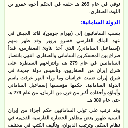
توفي في عام 265 هـ خلفه في الحكم أخوه عمرو بن
الليث الصفاري.
الدولة السامانية:
ينسب السامانيون إلى (بهرام جويين)، قائد الجيش في
عهد الملك الفارسي خسرو برويز. وقد ظهر منهم
(إسماعيل الساماني)، الذي أخذ يناوئ الصفاريين، فبدأ
صراع بين المعسكرين الساماني والصفاري، انتهى بانتصار
السامانيين في عام 279 هـ، وانتزاعهم السيطرة على
شرق إيران من الصفاريين، وتأسيس دولة جديدة في
شرق إيران ضمت خراسان وما وراء النهر عرفت باسم
الدولة السامانية. حكمها مؤسسها إسماعيل الساماني
وأبناؤه وأحفاده أكثر من قرن من الزمان، من عام 279 هـ
حتى عام 389 هـ.
وقد ترتب على تولي السامانيين حكم أجزاء من إيران
السنية ظهور بعض مظاهر الحضارة الفارسية القديمة في
نظام الحكم، وترتيب الديوان، وتأليف الكتب في مختلف