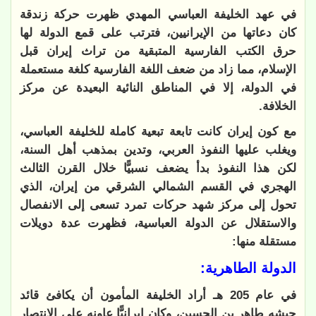
في عهد الخليفة العباسي المهدي ظهرت حركة زندقة
كان دعاتها من الإيرانيين، فترتب على قمع الدولة لها
حرق الكتب الفارسية المتبقية من تراث إيران قبل
الإسلام، مما زاد من ضعف اللغة الفارسية كلغة مستعملة
في الدولة، إلا في المناطق النائية البعيدة عن مركز
الخلافة.
مع كون إيران كانت تابعة تبعية كاملة للخليفة العباسي،
ويغلب عليها النفوذ العربي، وتدين بمذهب أهل السنة،
لكن هذا النفوذ بدأ يضعف نسبيًّا خلال القرن الثالث
الهجري في القسم الشمالي الشرقي من إيران، الذي
تحول إلى مركز شهد حركات تمرد تسعى إلى الانفصال
والاستقلال عن الدولة العباسية، فظهرت عدة دويلات
مستقلة منها:
الدولة الطاهرية:
في عام 205 هـ أراد الخليفة المأمون أن يكافئ قائد
جيشه طاهر بن الحسين، وكان إيرانيًّا عاونه على الانتصار