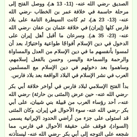
الصديق -رضي الله عنه- (11- 13 هـ)، ووصل الفتح إلى
مرحلة حاسمة في خلافة عمر بن الخطاب -رضي الله
عنه- (13- 23 هـ)، ثم كانت السيطرة التامة على بلاد
فارس كلها (إيران) في خلافة عثمان بن عفان -رضي الله
عنه- (23- 35 هـ). وسرعان ما أقبل أهل إيران على
الدخول في دين الإسلام أفواجًا طواعية واختيارًا، بعد أن
لمسوا بأنفسهم ما في دين الإسلام من العدل والمساواة
والرحمة والسماحة واليسر، وحسن بالفعل إسلامهم،
وساهموا بعد دخولهم في دين الإسلام مع المسلمين
العرب في نشر الإسلام في البلاد الواقعة بعد بلاد فارس.
بدأ الفتح الإسلامي لبلاد فارس في أواخر خلافة أبي بكر
-رضي الله عنه- حين عرض (المثنى بن حارثة) -رضي الله
عنه-، أحد رؤساء العرب من قبيلة بني شيبان، على أبي
بكر -رضي الله عنه- سوء الأحوال في إيران، وكان المثنى
قد استولى على جزء من أراضي الحدود الإيرانية يسمى
(السواد)، فوقف على حقيقة الأحوال في فارس، مما
شجعه على التوجه إلى أبي بكر -رضي الله عنه- ليستأذنه