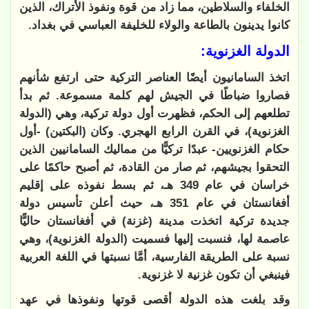
الخلفاء والسلاطين، مما زاد من قوة ونفوذ الأتراك، الذين
كانوا يدينون بالطاعة والولاء للخليفة العباسي في بغداد.
الدولة الغزنوية:
اتخذ السامانيون أيضًا العناصر التركية حتى ارتفع شأنهم
فصاروا ضباطًا في الجيش لهم كلمة مسموعة. ثم بدأ
تطلعهم إلى الحكم، فظهرت أول دولة تركية، وهي (الدولة
الغزنوية)، في القرن الرابع الهجري. وكان (البكتين) -أول
حكام الغزنويين- عبدًا تركيًّا من مماليك السامانيين الذين
التحقوا بجيشهم، ثم صار من القادة، ثم أصبح حاكمًا على
خراسان في عام 349 هـ، ثم بسط نفوذه على إقليم
أفغانستان في عام 351 هـ، حيث أعلن تأسيس دولة
جديدة تركية اتخذت مدينة (غزنة) في أفغانستان حاليًّا
عاصمة لها، فنسبت إليها فسميت (الدولة الغزنوية)، وهي
نسبة على الطريقة الفارسية، أمَّا نسبتها في اللغة العربية
فينبغي أن تكون غزنية لا غزنوية.
وقد بلغت هذه الدولة أقصى قوتها ونفوذها في عهد