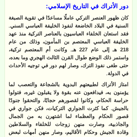
دور الأتراك في التاريخ الإسلامي:
كان ظهور العنصر التركي عاملًا مساعدًا في تقوية الصبغة
السنية في البلاد الخاضعة لنفوذ الخليفة العباسي السني.
فقد استعان الخلفاء العباسيون بالعناصر التركية منذ عهد
الخليفة العباسي المعتصم بن المأمون، وذلك من عام
218 هـ إلى عام 227 هـ. وكانت أم المعتصم تركية،
واستمر ذلك الوضع طوال القرن الثالث الهجري وما بعده،
حتى طغى نفوذ الترك، وصار لهم دور في توجيه الأحداث
في الدولة.
امتاز الأتراك لطبيعتهم البدوية بالشجاعة والتعصب لما
يؤمنون به، فيدافعون عنه بقوة ولا يقبلون غيره، فتولوا
حراسة الحكام، وكانوا لقصورهم حجابًا، والتحقوا جنودًا
بالجيش. كما كثرت الجواري التركيات، فكن جواري في
قصور الحكام والعظماء لما اشتهرن به من الجمال
والجاذبية، وصارت منهن زوجات للخلفاء والسلاطين
وقادة الجيش وحكام الأقاليم، وصار منهن أمهات لبعض