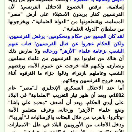
إسلامية، ترفض الخضوع للاحتلال الفرنسي؛ لأن
الفرنسيين كفار يريدون الاستيلاء على أرض "مصر"
المسلمة، ويقتطعونها من "الدولة العثمانية"، ويخرجونها
من سلطان "الدولة العثمانية".
لقد كان الجميع -من حكام ومحكومين- يرفض الفرنسيين،
ولكن الحكام عجزوا عن قتال الفرنسيين؛ فناب عنهم
الشعب بزعامة علماء "الأزهر" ورجاله،
ولا يعارض ذلك
أن هناك من تعاونوا مع الفرنسيين من علماء مسلمين
ونصارى، ولكنهم قلة خرجت عن عموم الأمة، ورفضهم
الشعب وعاملهم بازدراء، ونالوا جزاء ما اقترفوه أثناء
وبعد خروج الفرنسيين وجلائهم.
أما عند الاحتلال العسكري الإنجليزي لـ"مصر" عام
1882م، وبعد أن ظهر تيار التغريب "العلمانية" في البلاد
على أيدي الحكام، وبعد أن أضعف "محمد علي باشا"
وضع علماء "الأزهر" ورجاله، وعرف متعلمو الأمة
-وتأثروا- بالغرب من خلال البعثات والإرساليات لـ"أوروبا"،
ودخل الأجانب من الأوروبيين البلاد في ظل "الامتيازات