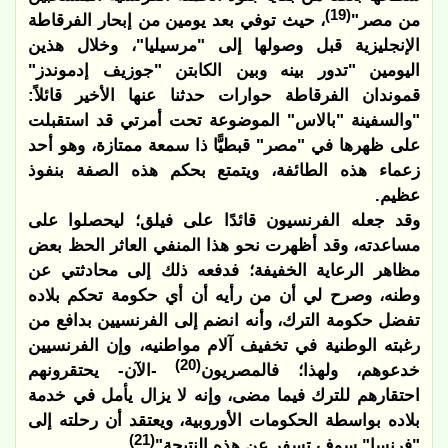
(19)
من مصر"
، حيث توفي بعد يومين من إبحار الفرقاطة
الإنجليزية قبل وصولها إلى "مرسيليا"، وخلال هذين
اليومين "تدور بينه وبين الكابتن "جوزيف إدموندز"
قموندان الفرقاطة حوارات حدثنا عنها الأخير قائلاً:
"والسفينة "بالاس" الموضوعة تحت أمرتي قد استقبلت
على ظهرها في "مصر" قبطيًّا ذا سمعة ممتازة، وهو أحد
زعماء هذه الطائفة، ويتمتع بحكم هذه الصفة بنفوذ
عظيم.
وقد جعله الفرنسيون قائدًا على فيلق؛ ليحصلوا على
مساعدته، وقد أظهرت نحو هذا المنفي العاثر الحظ بعض
مظاهر الرعاية الخفيفة؛ فدفعه ذلك إلى محادثتي عن
وطنه، وصرح لي أن من رأيه أن أي حكومة تحكم بلاده
تفضل حكومة الترك، وأنه انضم إلى الفرنسيين بدافع من
رغبته الوطنية في تخفيف آلام مواطنيه، وإن الفرنسيين
(20)
خدعوهم، ولهذا؛ فالمصريون
-الآن- يحتقرونهم
احتقارهم للترك فيما مضى، وإنه لا يزال يأمل في خدمة
بلاده بواسطة الحكومات الأوروبية، ويعتقد أن رحلته إلى
(21)
"فرنسا" سوف تسفر عن هذه النتيجة"
.