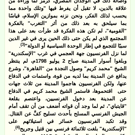
وأصالة ذلك في الوجدان المصري، كرمز لما وراءه من
علاقة بالدين، لا تقبل أن يفرط فيها "وتلك واحدة مما
يحسب لذلك الفكر، ونحن نزنه بموازين الإسلام، قياسًا
بما سيلحق به بعد ذلك من أثر "التغرب" بالفكرة
"القومية"، لم تكن هذه الفكرة قد طرأت بعد على هذا
المجتمع الذي لم يكن حتى ذلك الحين يرى في غير الدين
(3)
سببًا للتجمع في إطار الوحدة السياسية أو الدولة"
.
لما نزل الفرنسيون جهة العجمي في غرب "الإسكندرية"
وبلغوا أسوار المدينة صباح 2 يوليو 1798م، لم ينتظر
الشيخ "محمد كريم" وصول النجدة من "القاهرة"، وشرع
يدافع عن المدينة بما لديه من قوة، واستمات في الدفاع
عنها، ولكن الفرنسيون هاجموا المدينة من ثلاث جهات
حتى
اقتحموها، فاستمر الشيخ محمد كريم في الدفاع
عن المدينة بعد دخول الفرنسيين، واعتصم بقلعة
"قايتباي"، ثم لما وجد أن قواته أضعف من أن تقف أمام
الجيش الفرنسي المسلح بأحدث تسليح كفَّ عن القتال.
وقد تكبد الفرنسيون خسائر في استيلائهم على
(4)
"الإسكندرية" بلغت ثلاثمائة فرنسي بين قتيل وجريح
.