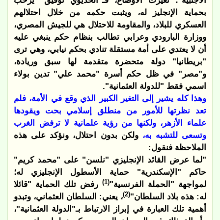
الأجنبية"؛ تغيرت الأوضاع، فـ"الخديوي توفيق" يرحب
بحماية الإنجليز له، ويثبت حكمه من خلال احتلالهم
العسكري للبلاد، والمقاومة للاحتلال هي للجيش المصري،
ووزارة البارودي وعرابي تطالب بنظام حكم ينبغي عليه
أن لا يعتدي على أمة مستقلة تنادي بحكم نيابي، وهي ترى
"بريطانيا" دولة متحضرة متقدمة لها سبق وريادة،
و"مصر" في ظل حكم أسرة "محمد علي" تدين بولاء
اسمي فقط "للدولة العثمانية".
وهذا كله يشير إلى التغير الكبير الذي وقع في الأمة، فلم
تعد نظرتها للأمور من منطلق إسلامي بحت ويقودها
علماء الأزهر، ولكنها من رؤية علمانية لا ترفض الغرب
وتسعى للتشبه به،
ولكن بدون احتلال، ونؤكد على هذه
الملاحظة فنقول:
"لما عرض القائد الإنجليزي "نلسن" على "محمد كريم"
حاكم "الإسكندرية" حماية الأسطول الإنجليزي له؛
(1)
لمواجهة "الحملة الفرنسية"
رفض تلك الحماية "قائلا
(2)
له: هذه بلاد السلطان"
، يعني: السلطان العثماني، وتبدو
أهمية تلك العبارة في إبراز الارتباط بـ"الدولة العثمانية"،