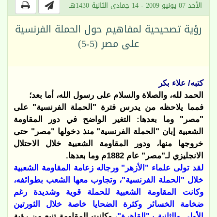
الأحد 07 يونيو 2009 - 14 جمادى الثانية 1430هـ
رؤية تصحيحية لمفاهيم حول الحملة الفرنسية
على مصر (5-5)
كتبه/ علاء بكر
الحمد لله، والصلاة والسلام على رسول الله، أما بعد؛
فمما يلاحظه من يدرس فترة "الحملة الفرنسية" على
"مصر" وما بعدها: التغير الواضح في دور المقاومة
الشعبية إبان "الحملة الفرنسية" منذ دخولها "مصر" حتى
خروجها منها، ودور المقاومة الشعبية خلال الاحتلال
الانجليزي لـ"مصر" عام 1882م وما بعدها.
لقد تولى علماء "الأزهر" ورجاله زعامة المقاومة الشعبية
خلال "الحملة الفرنسية"، وتجاوب معها الشعب بطوائفه،
وكانت المقاومة الشعبية للحملة قوية وشديدة رغم
ضخامة الخسائر وكثرة الضحايا خاصة خلال الثورتين
الأولى والثانية بـ"القاهرة"،
وكانت المقاومة تنبع من رؤية