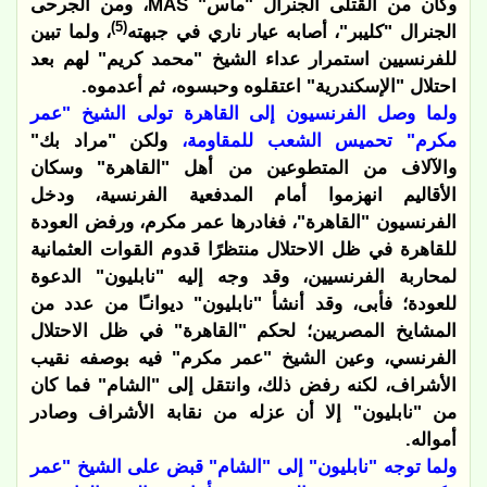
وكان من القتلى الجنرال "ماس"
MAS
، ومن الجرحى
(5)
الجنرال "كليبر"، أصابه عيار ناري في جبهته
، ولما تبين
للفرنسيين استمرار عداء الشيخ "محمد كريم" لهم بعد
احتلال "الإسكندرية" اعتقلوه وحبسوه، ثم أعدموه.
ولما وصل الفرنسيون إلى القاهرة تولى الشيخ "عمر
مكرم" تحميس الشعب للمقاومة،
ولكن "مراد بك"
والآلاف من المتطوعين من أهل "القاهرة" وسكان
الأقاليم انهزموا أمام المدفعية الفرنسية، ودخل
الفرنسيون "القاهرة"، فغادرها عمر مكرم، ورفض العودة
للقاهرة في ظل الاحتلال منتظرًا قدوم القوات العثمانية
لمحاربة الفرنسيين، وقد وجه إليه "نابليون" الدعوة
للعودة؛ فأبى، وقد أنشأ "نابليون" ديوانـًا من عدد من
المشايخ المصريين؛ لحكم "القاهرة" في ظل الاحتلال
الفرنسي، وعين الشيخ "عمر مكرم" فيه بوصفه نقيب
الأشراف، لكنه رفض ذلك، وانتقل إلى "الشام" فما كان
من "نابليون" إلا أن عزله من نقابة الأشراف وصادر
أمواله.
ولما توجه "نابليون" إلى "الشام" قبض على الشيخ "عمر