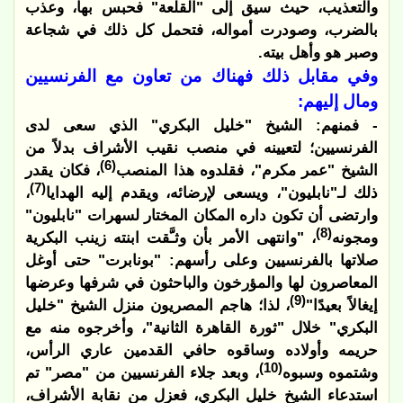
والتعذيب، حيث سيق إلى "القلعة" فحبس بها، وعذب
بالضرب، وصودرت أمواله، فتحمل كل ذلك في شجاعة
وصبر هو وأهل بيته.
وفي مقابل ذلك فهناك من تعاون مع الفرنسيين
ومال إليهم:
- فمنهم: الشيخ "خليل البكري" الذي سعى لدى
الفرنسيين؛ لتعيينه في منصب نقيب الأشراف بدلاً من
(6)
الشيخ "عمر مكرم"، فقلدوه هذا المنصب
، فكان يقدر
(7)
ذلك لـ"نابليون"، ويسعى لإرضائه، ويقدم إليه الهدايا
،
وارتضى أن تكون داره المكان المختار لسهرات "نابليون"
(8)
ومجونه
، "وانتهى الأمر بأن وثـَّقت ابنته زينب البكرية
صلاتها بالفرنسيين وعلى رأسهم: "بونابرت" حتى أوغل
المعاصرون لها والمؤرخون والباحثون في شرفها وعرضها
(9)
إيغالاً بعيدًا"
، لذا؛ هاجم المصريون منزل الشيخ "خليل
البكري" خلال "ثورة القاهرة الثانية"، وأخرجوه منه مع
حريمه وأولاده وساقوه حافي القدمين عاري الرأس،
(10)
وشتموه وسبوه
، وبعد جلاء الفرنسيين من "مصر" تم
استدعاء الشيخ خليل البكري، فعزل من نقابة الأشراف،