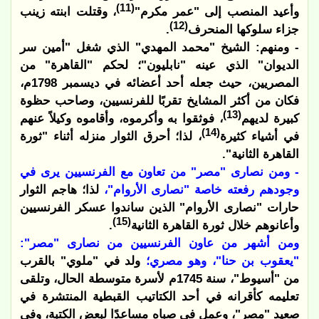
(11)
وأعيد المنصب إلى "عمر مكرم"
، وقتلت ابنته زينب
(12)
جزاء سلوكها المنحرف
.
- ومنهم: الشيخ "محمد المهدي" الذي شغل "أمين سر
الديوان" الذي عينه "نابليون"؛ لحكم "القاهرة" من
المصريين، حيث جعله أحد أعضائه في ديسمبر 1798م،
فكان من أكثر المشايخ تقربًا للفرنسيين، وصاحب حظوة
(13)
كبيرة لديهم
، فوثقوا به وأكرموه، وأقاموه وكيلاً عنهم
(14)
في أشياء كثيرة
، لذا؛ أحرق الثوار منزله أثناء "ثورة
القاهرة الثانية".
- ومن نصارى "مصر" من تعاون مع الفرنسيين يرى في
وجودهم رفعته خاصة "نصارى الأروام"،
لذا؛ هاجم الثوار
حارات "نصارى الأروام" الذين ساندوا عسكر الفرنسيين
(15)
وأعانوهم خلال ثورة القاهرة الثانية
.
ومن أشهر من عاون الفرنسيين من نصارى "مصر":
"يعقوب بن حنا"، وهو مصري؛
ولد في "ملوي" بالقرب
من "أسيوط"، سنة 1745م لأسرة متوسطة الحال، وتلقى
تعليمه كأقرانه في أحد الكتاتيب القبطية المنتشرة في
صعيد "مصر"، وعمل في صباه مساعدًا لبعض الكتبة، وفي