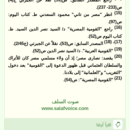
راجع المصدر السابق: ص(59) نقلاً عن الجبرتي ج(4)
ص(233- 237).
(15)
انظر "مصر من تاني" محمود السعدني ط. كتاب اليوم:
ص(97).
(16)
راجع "القومية المصرية" د/ السيد نصر الدين السيد. ط.
كتاب اليوم ص(52).
(17)، (18)
المصدر السابق: ص(53)، نقلاً عن الجبرتي (ج2/45).
(19)
"القومية العربية". د/ السيد نصر الدين ص(52).
(20)
يقصد: نصارى مصر؛ إذ أن ولاء مسلمي مصر كان للأتراك
والسلطان العثماني قبل ظهور الدعوة إلى "القومية" بعد دخول
"التغريب" و"العلمانية" إلى بلادنا.
(21)
"القومية المصرية": ص(54).
صوت السلف
www.salafvoice.com
اقرأ أيضا