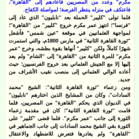
مكرم" وعدد من المصريين فأعادهم إلى "القاهرة"،
فاعتكف في منزله ينتظر الفرصة؛ لمواصلة الكفاح.
فلما تولى "كليبر" الحملة بعد "نابليون" الذي عاد إلى
"فرنسا"؛ انتهز عمر مكرم خروج "كليبر" من "القاهرة"؛
لمواجهة العثمانيين في موقعة "عين شمس" فأشعل
"ثورة القاهرة الثانية" في مارس 1800م، والتي استمرت
شهرًا كاملاً، ولكن "كليبر" أنهاها بقوة بطشه، وخرج "عمر
مكرم" للمرة الثانية من "القاهرة" إلى "الشام" ولم يعد
إليها إلا مع الجيش العثماني بعد خروج الفرنسيين؛ حيث
أعاده الوالي العثماني إلى منصب نقيب الأشراف من
جديد.
ومن زعماء "ثورة القاهرة الثانية": الشيخ "محمد
السادات"، وكان من المشايخ الذين اختارهم "نابليون"
في الديوان الذي يحكم "القاهرة" من المصريين، فلما
قامت "ثورة القاهرة الثانية"؛ كان في مقدمة زعماء
الثورة إلى جانب "عمر مكرم". فلما قضى "كليبر" على
الثورة بقي الشيخ محمد السادات إلى جانب الجماهير في
"القاهرة" ولم يغادرها فتعرض للاضطهاد والاعتقال