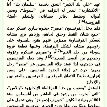
عهد "علي بك الكبير" التحق بخدمة "سليمان بك" أغا
"الانكشارية"؛ ليدبر له التزامه في "أسيوط"، ويجبي
أمواله ويضبط دفاتر حساباته، وليتعلم -أيضًا-
(16)
الفروسية
.
فلما دخل الفرنسيون "مصر"؛ جعلوه ساري عسكر حيث
"جمع شبان القبط وحلق لحاهم، وزياهم بزي مشابه
لعسكر الفرنساوية مميزين عنهم بقبع، يلبسونه على
رءوسهم مشابه لشكل البرنيطة، وعليها قطعة فروة
(17)
سوداء من جلد الغنم"
، و"صيرهم عسكره وعزوته
(18)
وجمعهم من أقصى الصعيد"
، وقد جعله الفرنسيون
في خدمتهم، لذا؛ فعند جلاء الفرنسيين عن "مصر" رحل
معهم؛ حيث تم إجلاء الجنود الفرنسيين على سفن
إنجليزية طبقـًا للاتفاق الموقع بين الفرنسيين والعثمانيين
والإنجليز.
فاستقل "يعقوب بن حنا" الفرقاطة الإنجليزية -"بالاس"-
"التي أبحرت من رشيد في العاشر من أغسطس سنة
1801م بقيادة الكابتن "جوزيف إدموندز" وهي تحمل على
سطحها بعضًا من بقايا جنود الحملة الفرنسية المنسحبين