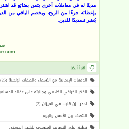
مدينًا له في معاملات أخرى بثمن بضائع قد اشتراه
بإعطائه جزءًا من الربح، ويخصم الباقي من الدي
يُعتبر تسديدًا للدين
.
صو
ce.com
اقرأ أيضا
الوقفات الإيمانية مع الأسماء والصفات الإلهية (25) اسما الله (الأول، الآخر) (موعظة الأسبوع)
الفكر الخرافي الكلامي وجنايته على عقائد المسلمين (1) أسباب حرص الغرب على إحياء هذا الف
احذر.. إنَّ قلبك في الميزان (2)
الشغف بين الأمس واليوم
تعليق على التسريب المنسوب للشيخ الحويني