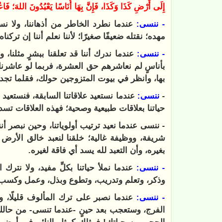
إِلَى أَرْضِ كَذَا وَكَذَا، فَإِنَّ بِهَا أُنَاسًا يَعْبُدُونَ اللهَ؛ ‌فَاعْب
- ‏ننسى:
عندما نطرد الخاطر من أذهاننا، ولا ن
مهده؛ نقتله ضعيفًا صغيرًا؛ لأننا نعلم أننا إن تركناه
- ‏ننسى:
عندما ندرك أننا قد تعلقنا ببشرٍ مثلنا، ول
بأناسٍ لم نعاشرهم حق العشرة، فربما لو عاشرناهم 
بها، وانظر في بيوت المتزوجين حولك، فقلما تجد الا
-
‏ننسى:
عندما نستعيد علاقاتنا السابقة، فنستعيد 
حياتنا بعلاقات طبيعية وصحية؛ فهذه العلاقات تسد 
- ‏ننسى عندما نعيد ترتيب أولوياتنا، وحين نبصر أن
شريفة، ووظيفة غالية؛ خلقنا لنعبد خالق الأرض وا
بغيره، وأن التعبد لله يسد أي فاقة لغيره.
- ‏ننسى:
عندما نملأ حياتنا بكلِّ مفيد، ولا نترك
وذكر، وتعلم وتدريب، وتطوع وبذل، وعمل وكسب، ف
- ‏ننسى:
عندما نصبر على ترك المألوف قليلًا، 
الفرج، وستعجب بعد حينٍ -عندما تنسى- من حالك 