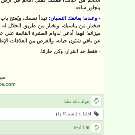
الحجم من حياتك! فمثلك كمثل النائم في أرض 
يتجاوز ساقه.
- ‏وعندما يعانقك النسيان:
تهدأ نفسك، ويُفتح باب
فتختار مَن يناسبك، وتختار من طريق الحلال له سهل
ميزاته؛ فهذا أدعى لدوام العشرة القائمة على علا
عن باقي شئون حياته، والغرض من العلاقات الإعان
- ‏فقط خذ القرار، وكن حازمًا.
صو
ce.com
مواد ذات صلة
لماذا لا ننسى؟! (1)
اقرأ أيضا