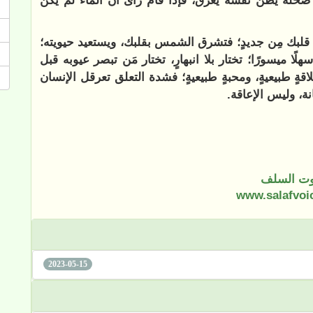
ضحلة يظن نفسه يغرق، فإذا قام رأى أن الماء لم يكن
 قلبك مِن جديدٍ؛ فتشرق الشمس بقلبك، ويستعيد حيويته؛
ًا ميسورًا؛ تختار بلا انبهارٍ، تختار مَن تبصر عيوبه قبل
قةٍ طبيعيةٍ، ومحبةٍ طبيعيةٍ؛ فشدة التعلق تعرقل الإنسان
ة، وليس الإعاقة.
ت السلف
www.salafvoi
2023-05-15