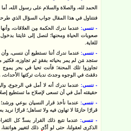
الحمد لله، والصلاة والسلام على رسول الله، أما ب
فنتناول في هذا المقال جواب السؤال الذي طرحن
- ننسى:
عندما ندرك الحكمة مِن العلاقات، وأنه
صعوبات الحياة ومحنها؛ لنصل إلى غايتنا بدخو
للغاية.
- ‏ننسى:
عندما ندرك أننا نستطيع أن ننسى، وأن قص
ستجد مَن لم يمر بحياته بفقدٍ ثم تجاوزه، فكثير 
تجاوزوا تلك المحنة؛ فأنت تحيا في بحر يموج ب
دققتَ في الوجوه وجدتَ ندبات تركتها الأحداث، 
- ‏ننسى:
عندما ندرك أنه لا أمل في الرجوع، وال
حقيقته أمل في أن تسعى لإصلاح ما تستطيع إصلا
- ‏ننسى:
عندما نأخذ قرار النسيان بوعي ورشد؛
قرارًا حازمًا لا تهاون فيه ولا تساهل؛ قرارًا نري
- ‏ننسى:
عندما نتبع ذلك القرار بسدِّ كل الثغر
الذكرى لعقولنا، حتى لو أدَّى ذلك لتغيير هواتفنا،