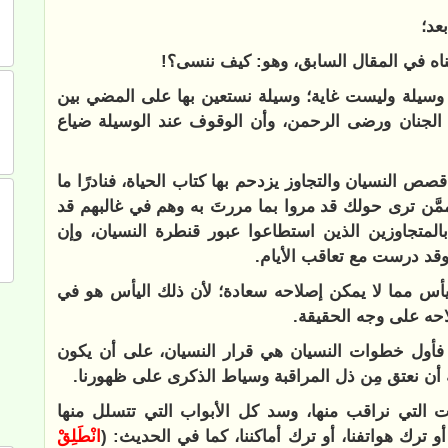
عد؛
اه في المقال السابق، وهو: كيف ننسى؟!
ا وسيلة وليست غاية؛ وسيلة نستعين بها على المضي بين
ل الجنان ورضى الرحمن، وأن الوقوف عند الوسيلة ضياع
ص النسيان والتجاوز يزدحم بها كتاب الحياة، فنادرًا ما
ممَّن ترى حولك قد مروا بما مررتَ به وهم في غالبهم قد
المتجاوزين الذين استطاعوا عبور قنطرة النسيان، وإن
وقد درست مع تعاقب الأيام.
يأس مما لا يمكن إصلاحه سعادة؛ لأن ذلك اليأس هو في
حه على وجه الحقيقة.
 فأول خطوات النسيان هي قرار النسيان، على أن يكون
د به أن نعتق مِن ذل المراقبة وسياط الذكرى على ظهورنا.
ات التي نراقب منها، وسد كل الأبواب التي تتسلل منها
 أو ترك هواتفنا، أو ترك أماكننا، كما في الحديث: (
انْطَلِقْ