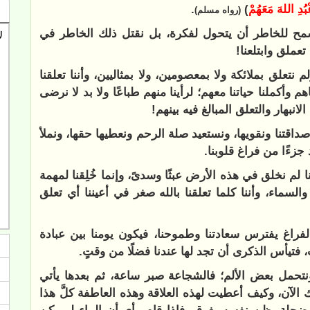
ُدِ ‌اللهَ ‌مَعَهُمْ
)
.
(رواه مسلم)
سمح للخاطر أن يتحول لفكرة، بل نقتل ذلك الخاطر في
 تعملق وابتلعنا!
م نتعلق بملائكة ولا بمعصومين، ولا بمثاليين، وأننا تعلقنا
وأكملنا حياتنا معهم؛ لرأينا منهم طباعًا ولا بد لا نرضى
نبهار والتعلق المبالغ فيه بينهم!
صداقتنا ونقويها، ونستعيد صلة الرحم ونعطيها حقها، ونملأ
جزءًا من فراغ قلوبنا.
نا لم نخلق في هذه الأرض عبثًا وسدىً، وإنما خُلِقنا لمهمة
لسماء، وأننا كلما تعلقنا بالله صغر في أعيننا أي تعلق
 الفراغ يفترس سعادتنا وطموحنا، فيكون يومنا بين عبادة
تيأس الذكرى أن تجد لها عندنا فضلًا من وقتٍ.
ونتحمل بعض الألم؛ فالشجاعة صبر ساعة، ثم بعدها يأتي
الآن، وكيف أعطيت لهذه العلاقة وهذه العاطفة كلَّ هذا