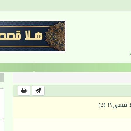
القرآن والانضباط السلوكي
ا ننسى؟! (2)