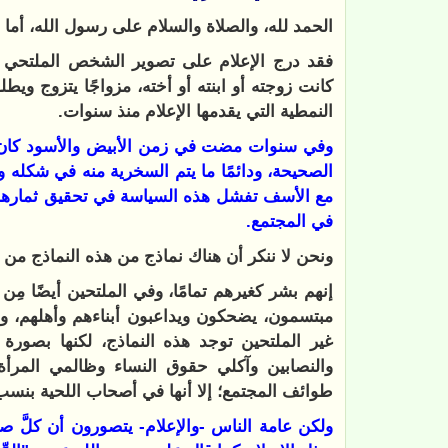
الحمد لله، والصلاة والسلام على رسول الله، أما 
فقد درج الإعلام على تصوير الشخص الملتحي ع
كانت زوجته أو ابنته أو أخته، مزواجًا يتزوج ويطل
النمطية التي يقدمها الإعلام منذ سنوات.
وفي سنوات مضت في زمن الأبيض والأسود كان ي
الصحيحة، ودائمًا ما يتم السخرية منه في شكله ول
مع الأسف تفشل هذه السياسة في تحقيق ثمارها بقدر
في المجتمع.
ونحن لا ننكر أن هناك نماذج من هذه النماذج من ا
إنهم بشر كغيرهم تمامًا، وفي الملتحين أيضًا مِ
مبتسمون، يضحكون ويداعبون أبناءهم وأهلهم، ويت
غير الملتحين توجد هذه النماذج، لكنها بصورة 
والنصابين وآكلي حقوق النساء وظالمي المرأة
طوائف المجتمع؛ إلا أنها في أصحاب اللحية بنسب 
ولكن عامة الناس -والإعلام- يتصورون أن كلَّ 