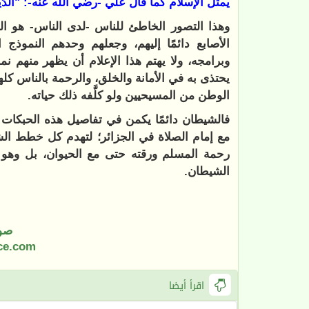
يمثل الإسلام كما قال علي -رضي الله عنه-: "الدِّ
وهذا التصور الخاطئ للناس -لدى الناس- هو الذ
الأصابع دائمًا إليهم، وجعلهم وحدهم النموذج 
وبرامجه، ولا يهتم هذا الإعلام أن يظهر منهم نموذجًا
يحتذى به في الأمانة والخلق، والرحمة بالناس كله
الوطن من المسيحيين ولو كلَّفه ذلك حياته.
فالشيطان دائمًا يكمن في تفاصيل هذه الحبكات ا
مع إمام الصلاة في الجزائر؛ لتهدم كل خطط ال
رحمة المسلم ورقته حتى مع الحيوان، بل وهو ف
الشيطان.
صو
ce.com
اقرأ أيضا