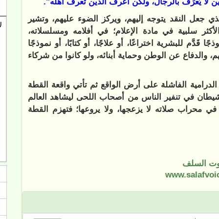
ين لا يُعرَف بالرجال، ولكن اعرف الدين تعرف أهله".
ي جعل النقد يتوجه إليهم، ويركز الضوء عليهم، وتشير
الأكثر سلبية في مادة الإعلام؛ في أفلامه ومسلسلاته،
 قَدَّم للبشرية اختراعًا، أو علاجًا، أو كتابًا، أو نموذجًا
م، والدفاع عن الوطن وحماية أبنائه، ولو كانوا من شركاء
لدرامية الفاشلة على أرض الواقع ثم تأتي واقعة القطة
شيطان في تنفير الناس من أصحاب اللحى ليشاهد العالم
ي محراب صلاته لا يزعجها، ولا يروعها؛ فتهزم القطة
ت السلف
www.salafvoi