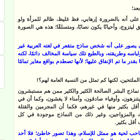
بعد؛
لى أنه بالضرورة إرهابي، فظ غليظ، ظالم للمرأة ولو
ق ليتزوج، وأحيانًا يكون نصابًا، ومتسلقًا؛ هذه هي الصورة
صور على أنه شخص ساذج متقعر في لغته العربية غير
باسه وطريقته، وبالطبع تلك سياسة المخالف دائمًا، لكنه
 ما تم الإنفاق عليها؛ لأنها تصطدم بواقع مغاير تمامًا
لملتحين، لكنها كم تمثل من النسبة العامة لهم؟!
ن نماذج البشر الصالحة الكثير والكثير ممن هم مستبشرون
نزهون، وأوفياء صادقون، وأمناء لا يغشون، وكما أن في
أقل بكثير منها في غيرهم، فكما أن المجرمين والقتلة
، والمزواجين، وغير ذلك من النماذج موجودة في كل
أقل بكثير.
صاحب لحية هو ممثل للإسلام، وهذا تصور خاطئ؛ فلا أحد