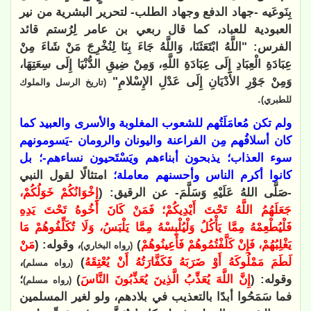
بِنَوعَيه -جهاد الدفع وجهاد الطلب- لتحرير البشرية من نير
العبودية للعباد، كما قال ربعي بن عامر لِرُستم قائد
الفرس: "اللَّهُ ابْتَعَثَنَا، وَاللَّهُ جَاءَ بِنَا لِنُخْرِجَ مَنْ شَاءَ مِنْ
عِبَادَةِ الْعِبَادِ إِلَى عِبَادَةِ اللَّهِ، وَمِنْ ضِيقِ الدُّنْيَا إِلَى سِعَتِهَا،
وَمِنْ جَوْرِ الأَدْيَانِ إِلَى عَدْلِ الإِسْلامِ"
(تاريخ الرسل والملوك
.
للطبري)
ولم تكن مُعامَلَتُهم للشعوب المغلوبة والأسرى والعبيد كما
كان أسلافُهم مِن الفراعنة واليونان والرومان -يَسومونهم
سوء العذاب؛ يذبحون أبناءهم ويَسْتَحيون نساءهم-؛ بل
كانوا أكرم الناس وأحسنهم معاملة؛
امتثالًا لقول النبي
-صَلَّى اللهُ عَلَيْهِ وَسَلَّمَ- عن الرقيق: (
إِخْوَانُكُمْ خَوَلُكُمْ،
جَعَلَهُمُ اللَّهُ تَحْتَ أَيْدِيكُمْ؛ فَمَنْ كَانَ أَخُوهُ تَحْتَ يَدِهِ
فَلْيُطْعِمْهُ مِمَّا يَأْكُلُ وَلْيُلْبِسْهُ مِمَّا يَلْبَسُ، وَلَا تُكَلِّفُوهُمْ مَا
يَغْلِبُهُمْ، فَإِنْ كَلَّفْتُمُوهُمْ فَأَعِينُوهُمْ
)
، وقوله: (
مَنْ
(رواه البخاري)
لَطَمَ مَمْلُوكَهُ أَوْ ضَرَبَهُ فَكَفَّارَتُهُ أَنْ يُعْتِقَهُ
)
،
(رواه مسلم)
وقوله: (
إِنَّ اللَّهَ يُعَذِّبُ الَّذِينَ يُعَذِّبُونَ النَّاسَ
)
؛
(رواه مسلم)
فما سَمَحُوا أبدًا بالتعذيب في بلادهم، ولو لغير المسلمين