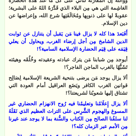
ووالله إن المقارَنة لَتأتي على كلِّ ما عند هذه الحضارة
الغاشِمة التي هي مِن البلاء الذي قَدَّرَهُ اللهُ على البشرية؛
عقوبةً لها على ذنوبِها ومُخَالَفَتِها شرع الله، وإعراضها عن
دين الإسلام.
أَفَبَعدَ هذا كله لا يزال فينا مَن يَقبل أن يتنازل عن ثوابت
الدين الشامخ مِن أجل إرضاء الغرب، ويحاول أن يعلي
قِيَمَه على قِيَم الحضارة الإسلامية السامية؟!
أيوجد مِن شبابنا مَن يترك عبادته وعقيدته وخُلُقَه وهيئته
تَشَبُّهًا بالغرب الماجن الفاجر؟!
ألا يزال يوجد مَن يرضى بتنحية الشريعة الإسلامية لِصَالِح
قوانين الغرب الكافر ويَضَع العراقيل أمام العودة التي
تشتاق إليها شعوبُنا لشريعتنا؟!
ألا يزال إِعلَامُنا وتعليمُنا فيه رُوح الانهزام الحضاري غير
المسوغ والهجوم الشَّرِس على التراث العظيم الذي نَقَلَهُ
لنا سلفُنا الصالح مِن الكتاب والسُّنة بما لا يوجد عند غيرنا
مِن الأمم عبر الزمان كله؟!