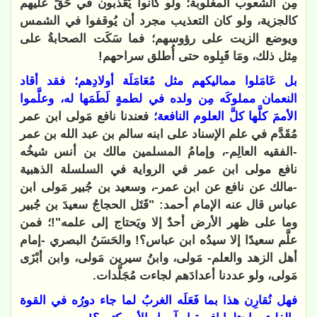
مِن الشعوب المغلوبة؛ ولو كانوا يُعَذَّبون في حَقٍّ عليهم
كالجزية، ولو كان التعذيب مجرد أن يُوقفوا في الشمس
ويوضع الزيت على رؤوسهم؛ فما سَكَت الصحابةُ على
مِثل ذلك، ومَا قَبِلوه حتى أُطلق سراحهم!
بل عَامَلوا مماليكهم مثل مُعَامَلَة أولادِهم؛ فقد أقاد
النعمان مملوكَه مِن ولده في لطمةٍ لَطَمَها له، وعلَّموا
الأممَ كلَّها كلَّ العلوم النافعة؛
فعندنا نافع مَولى ابن عمر
مُقَدَّم في علم الإسناد على ابنه سالم بن عبد الله بن عمر
-الفقيه العالِم-، وإمامُ المسلمين مالك بن أنس شيخُه
نافع مولى ابن عمر في الرواية في السلسلة الذهبية
-مالك عن نافع عن ابن عمر-، وسعيد بن جُبير مَولى ابن
عباس قال عنه الإمام أحمد: "قَتَل الحجاجُ سعيدَ بن جُبير
وما على ظهر الأرض أحدٌ إلا ويَحتاج إلى علمه"!؛ فمن
علَّم سعيدًا إلا سيدُه ابن عباس؟! والحَسَنُ البصري -إمام
أهل الزهد والعلم- مَولى، وابنُ سيرين مَولى، وابن أبْزَى
مَولى، ولو عددنا أعدادَهم لجاءت مُجَلَّدات.
فهل نُقارِن هذا بما فَعَلَه الغربُ لما جاء دورُه في القوة