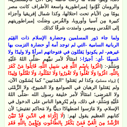
والرومان كَوَّنوا إمبراطورية واسعة الأطراف كانت مصر
يومًا مِن الأيام تحت احتلالها، وكذا شمال إفريقيا وأجزاء
كبيرة مِن آسيا وأوروبا، والفُرس وصَلَت إمبراطوريتهم
إلى القُدس ومصر، وامتدت شرقًا كذلك.
ولما جاء دَور المسلمين وحضارة الإسلام ذات القِيَم
الربانية السامية -التي لم توجد أمة أو حضارة التزمت بها
غيرهم- لم يكونوا يَقتُلون في فتوحاتهم امرأةً ولا وليدًا ولا
عَسيفًا -أي: أجيرًا-؛
امتثالًا لأمر نبيِّهم -صَلَّى اللهُ عَلَيْهِ
وَسَلَّمَ-: (
اغْزُوا بِاسْمِ اللَّهِ فِي سَبِيلِ اللَّهِ، قَاتِلُوا مَنْ كَفَرَ
بِاللَّهِ، اغْزُوا وَلَا تَغُلُّوا وَلَا تَغْدِرُوا وَلَا تَمْثُلُوا، وَلَا تَقْتُلُوا وَلِيدًا
)
، وكذا لم يَقتلوا "المَدَنيين" كما يُسَمّون الآن،
(رواه مسلم)
ولم يَقتلوا الرهبان في الصوامع ولا الشيوخ، ولا الزَّمْنَى
ولا المَرضى؛ امتثالًا لأمر خليفة رسول الله -صَلَّى اللهُ
عَلَيْهِ وَسَلَّمَ- في ذلك، ولم يُكرِهوا الناس على الدخول في
الإسلام، ولا مَارَسوا اضطهادًا دينيًّا ولا مَحاكم تفتيش؛ لأن
كتابهم العظيم يقول لهم: (
لَا إِكْرَاهَ فِي الدِّينِ قَدْ تَبَيَّنَ
الرُّشْدُ مِنَ الْغَيِّ فَمَنْ يَكْفُرْ بِالطَّاغُوتِ وَيُؤْمِنْ بِاللَّهِ فَقَدِ