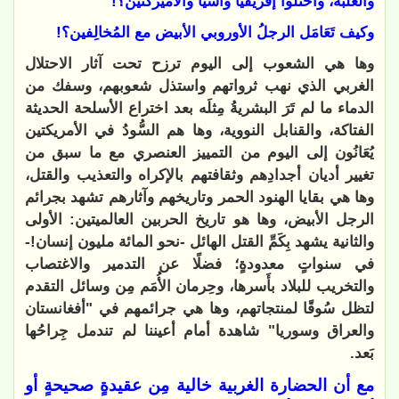
والغلبة، واحتلوا إفريقيا وآسيا والأميركتين؟!
وكيف تَعَامَل الرجلُ الأوروبي الأبيض مع المُخالِفين؟!
وها هي الشعوب إلى اليوم ترزح تحت آثار الاحتلال
الغربي الذي نهب ثرواتهم واستذل شعوبهم، وسفك من
الدماء ما لم تَرَ البشريةُ مِثلَه بعد اختراع الأسلحة الحديثة
الفتاكة، والقنابل النووية، وها هم السُّودُ في الأمريكتين
يُعَانُون إلى اليوم من التمييز العنصري مع ما سبق من
تغيير أديان أجدادِهم وثقافتهم بالإكراه والتعذيب والقتل،
وها هي بقايا الهنود الحمر وتاريخهم وآثارهم تشهد بجرائم
الرجل الأبيض، وها هو تاريخ الحربين العالميتين: الأولى
والثانية يشهد بِكَمِّ القتل الهائل -نحو المائة مليون إنسان!-
في سنواتٍ معدودةٍ؛ فضلًا عن التدمير والاغتصاب
والتخريب للبلاد بأَسرها، وحِرمان الأُمَم مِن وسائل التقدم
لتظل سُوقًا لمنتجاتهم، وها هي جرائمهم في "أفغانستان
والعراق وسوريا" شاهدة أمام أعيننا لم تندمل جِراحُها
بَعد.
مع أن الحضارة الغربية خالية مِن عقيدةٍ صحيحةٍ أو