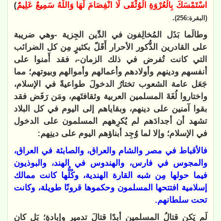
اسْتَمْسَكَ بِالْعُرْوَةِ الْوُثْقَى لَا انْفِصَامَ لَهَا وَاللَّهُ سَمِيعٌ عَلِيمٌ
)
.
(البقرة:256)
وطالَما بَذَل المُخالِفون في الدِّين الجِزية -وهي ضريبة
على القادرين الذُّكور الأحرار أَقَلّ بكثيرٍ مِن كل الضرائب
التي كانت تُفرض في ذلك الزمان-، فقد أَمنوا على
أنفسهم ودينهم وأولادهم وأعمالهم وأموالهم وبيوتهم؛ مما
جَعَل عامة الشعوب تختارُ الدخولَ طواعيةً في الإسلام،
واختاروا لُغَةَ المسلمين العربية وثقافتَهم، ومَن رَفَض فقد
بقوا آمنين على دينهم، وبقاياهم إلى اليوم في كل البلاد
تشهد أن أجدادَهم لم يُكرِههم المسلمون على الدخول
في الإسلام؛ وإلا لما وُجِد أبناؤهم اليوم على دينِهم:
فالأقباط في مصر والشام والعراق، والصابئة في العراق،
والمجوس في فارس، والهندوس في الهند، والبوذيون
فيما حولها مِن شبه القارة الهندية، وكُلُّها كانت ممالك
إسلامية افتتحها المسلمون وحكموها قرونًا طويلة، وكانت
تحت سلطانهم.
لَم يَكن قتالُ المسلمين أبدًا قتالَ تدميرٍ وإبادةٍ؛ بَل كان