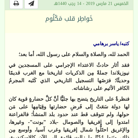
الخميس 21 مارس 2019 - 14 رجب 1440هـ
خَواطِر قلب مَكْلُوم
كتبه/ ياسر برهامي
الحمد لله، والصلاة والسلام على رسول الله، أما بعد؛
فقد أثار حادثُ الاعتداء الإجرامي على المسجدين في
نيوزيلاندا جملةً مِن الذكريات لتاريخنا مع الغرب قديمًا
وحديثًا؛ فرَضَها التسجيل التاريخي الذي كَتَبه المجرمُ
الكافر الأثيم على رشاشاته.
فنظرةٌ على التاريخ يتضح بها جليًّا أنَّ كلَّ حضارةٍ قوية كان
لها دولة سَعَتْ إلى فَرضِ حضارتها وقِيَامِها على مَن
حولها، ولم تتوقف قط عند حدود بلد المنشأ؛ فالفراعنة
امتدوا إلى إفريقيا والصومال -بلاد "بونت"- وغيرها،
والإغريق احتَلُّوا شمال إفريقيا وغرب آسيا، وأوسع مِن
ذلك، وبَنوا مُدُنًا ما زالت قائمة إلى الآن كالإسكندرية،