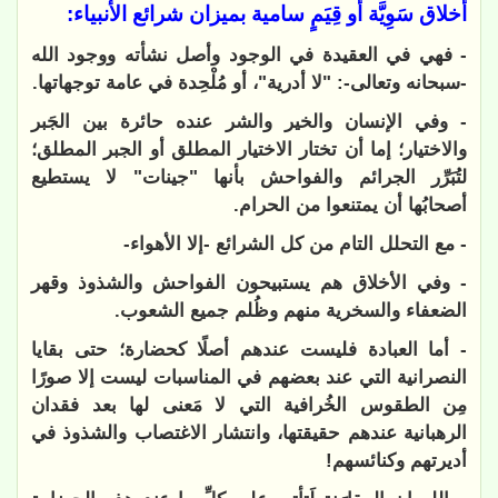
أخلاق سَوِيَّة أو قِيَمٍ سامية بميزان شرائع الأنبياء:
- فهي في العقيدة في الوجود وأصل نشأته ووجود الله
-سبحانه وتعالى-: "لا أدرية"، أو مُلْحِدة في عامة توجهاتها.
- وفي الإنسان والخير والشر عنده حائرة بين الجَبر
والاختيار؛ إما أن تختار الاختيار المطلق أو الجبر المطلق؛
لتُبَرِّر الجرائم والفواحش بأنها "جينات" لا يستطيع
أصحابُها أن يمتنعوا من الحرام.
- مع التحلل التام من كل الشرائع -إلا الأهواء-
- وفي الأخلاق هم يستبيحون الفواحش والشذوذ وقهر
الضعفاء والسخرية منهم وظُلم جميع الشعوب.
- أما العبادة فليست عندهم أصلًا كحضارة؛ حتى بقايا
النصرانية التي عند بعضهم في المناسبات ليست إلا صورًا
مِن الطقوس الخُرافية التي لا مَعنى لها بعد فقدان
الرهبانية عندهم حقيقتها، وانتشار الاغتصاب والشذوذ في
أديرتهم وكنائسهم!