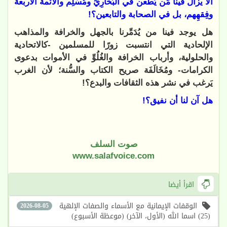
ألا يزال فينا مَن يَطعن في البُخَارِيِّ ومُسْلِم والأئمة الأربعة
وفِقهِهم، بل في الصحابة والتابعين؟!
هل يوجد فينا من يُدَمِّرنا بالجهل والخرافة والمذاهب
الإلحادية التي انتسبت زورًا للمسلمين -كالاتحادية
والحلولية، وأرباب الخرافة والغُلُوِّ في الأموات بدعوى
الكرامات- ومُخَالَفَة صريح الكتاب والسُّنة؛ لأن الغرب
يَرغب في نشر هذه الثقافات والبدع؟!
هل آن لنا أن نفيق؟!
صوت السلف
www.salafvoice.com
اقرأ أيضا
الوقفات الإيمانية مع الأسماء والصفات الإلهية
2026-08-05
(25) اسما الله (الأول، الآخر) (موعظة الأسبوع)