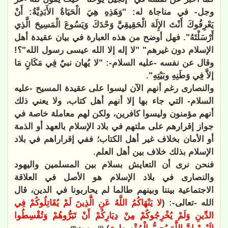
وجل- في مناجاة له: "وَهَذِهِ هِيَ الْحَيَاةُ الأَبَدِيَّةُ: أَنْ
يَعْرِفُوكَ أَنْتَ الإِلَهَ الْحَقِيقِيَّ وَحْدَكَ وَيَسُوعَ الْمَسِيحَ الَّذِي
أَرْسَلْتَهُ". فهل أوضح من هذه العبارة في بيان عقيدة أهل
الإسلام دون غيرهم" "لا إله إلا الله عيسى رسول الله"؟!
وقال عن نفسه -عليه السلام-: "لا يُهان نبيٌ فِي مَكَانٍ مَا
إلاَّ فِي وَطَنِهِ وبَيْتِهِ".
والنصارى رغم أنهم الآن ليسوا على عقيدة المسيح -عليه
السلام- التي جاء بها إلا أنهم أهل كتاب، ولا يعني ذلك
أنهم مؤمنون وليسوا كافرين، ولكن لهم معاملة خاصة في
جواز إقرارهم على ملتهم في بلاد الإسلام بالعهد أو الذمة
أو الأمان بخلاف غير أهل الكتاب؛ ففي إقراراهم في بلاد
الإسلام بذلك خلاف بين أهل العلم.
فنحن نرى أن التعايش بسلام بين المسلمين واليهود
والنصارى في بلاد الإسلام هو الأصل في العلاقة
الاجتماعية بيننا وبينهم طالما لم يحاربونا في الدين، قال
الله -تعالى-: (
لا يَنْهَاكُمُ اللَّهُ عَنِ الَّذِينَ لَمْ يُقَاتِلُوكُمْ فِي
الدِّينِ وَلَمْ يُخْرِجُوكُمْ مِنْ دِيَارِكُمْ أَنْ تَبَرُّوهُمْ وَتُقْسِطُوا