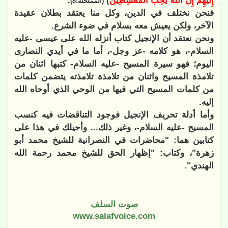
إِلَيْهِمْ إِنَّ اللَّهَ يُحِبُّ الْمُقْسِطِينَ
)
.
(الممتحنة:8)
فنحن نختلف في الدين، وكل منا يعتقد بطلان عقيدة
الآخر، ولكن يعيش معه بسلام في ضوء الشرع.
ونحن نعتقد أن الإنجيل كتاب أنزله الله على عيسى -عليه
السلام-، هو كلامه -عز وجل-، أما ما في أيدي النصارى
اليوم؛ فهو سيرة المسيح -عليه السلام- كتبها اثنان من
تلامذة المسيح واثنان من تلامذة تلامذته يتضمن كلمات
من كلمات المسيح التي فيها من الوحي الذي أوحاه الله
إليه.
وأما أدلة تحريف الإنجيل فوجود التناقضات فيه كنسب
المسيح -عليه السلام-، وغير ذلك... وأحيلك في هذا على
كتابين هما: "محاضرات في النصرانية للشيخ محمد أبو
زهرة"، وكتاب: "إظهار الحق للشيخ محمد رحمة الله
الهندي".
صوت السلف
www.salafvoice.com