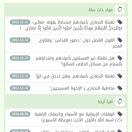
مواد ذات صلة
تهنئة النصارى بأعيادهم استدلالاً بقوله -تعالى-:
2012-12-31
(وَلَتَجِدَنَّ أَقْرَبَهُمْ مَوَدَّةً لِلَّذِينَ آمَنُوا الَّذِينَ قَالُوا إِنَّا نَصَارَى.. )
القول الفصل حول "حضور القداس" وفتاوى
2012-12-31
العصر
هل تهنئة غير المسلمين بأعيادهم وابتداؤهم
2012-12-31
بالسلام من مسائل الخلاف السائغ؟
تهنئة النصارى بأعيادهم، وهل تدخل في البِرِّ
2012-12-31
مخاطبة النصارى بـ"الإخوة المسيحيين"
2012-12-31
اقرأ أيضا
الوقفات الإيمانية مع الأسماء والصفات الإلهية
2026-08-05
(25) اسما الله (الأول، الآخر) (موعظة الأسبوع)
2026-08-03