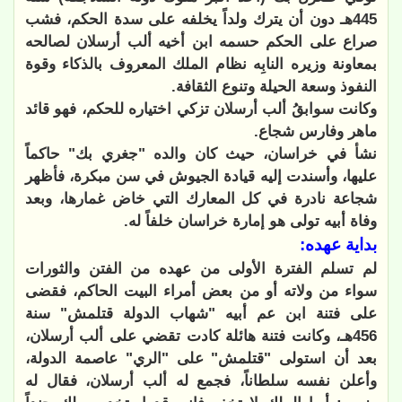
445هـ دون أن يترك ولداً يخلفه على سدة الحكم، فشب
صراع على الحكم حسمه ابن أخيه ألب أرسلان لصالحه
بمعاونة وزيره النابِه نظام الملك المعروف بالذكاء وقوة
النفوذ وسعة الحيلة وتنوع الثقافة.
وكانت سوابقُ ألب أرسلان تزكي اختياره للحكم، فهو قائد
ماهر وفارس شجاع.
نشأ في خراسان، حيث كان والده "جغري بك" حاكماً
عليها، وأسندت إليه قيادة الجيوش في سن مبكرة، فأظهر
شجاعة نادرة في كل المعارك التي خاض غمارها، وبعد
وفاة أبيه تولى هو إمارة خراسان خلفاً له.
بداية عهده:
لم تسلم الفترة الأولى من عهده من الفتن والثورات
سواء من ولاته أو من بعض أمراء البيت الحاكم، فقضى
على فتنة ابن عم أبيه "شهاب الدولة قتلمش" سنة
456هـ، وكانت فتنة هائلة كادت تقضي على ألب أرسلان،
بعد أن استولى "قتلمش" على "الري" عاصمة الدولة،
وأعلن نفسه سلطاناً، فجمع له ألب أرسلان، فقال له