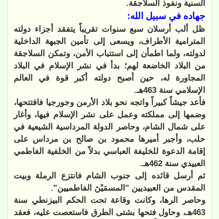
السنية ونفوذ السلاجقة.
جهاده في سبيل الله:
ظل ألب أرسلان سبع سنوات تقريباً يتفقد أجزاء دولته
المترامية الأطراف، ويسعى إلى تأمين الجبهة الداخلية
لدولته، ولما اطمأن إلى استتباب الأمن، وتمكن السلاجقة
من البلاد الخاضعة لهم؛ بدأ في نشر الإسلام في البلاد
المجاورة له، حين أصبح دولته أكبر قوة في العالم
الإسلامي سنة 463هـ.
فأعد جيشاً كبيراً واتجه نحو بلاد الأرمن وجورجيا فافتتحها،
وضمها إلى مملكته وعمل على نشر الإسلام فيها، وأغار
على شمال الشام، وحاصر الدولة المرداسية الشيعية في
حلب، وأجبر أميرها محمود بن صالح بن مرداس على
إقامة الدعوة للخليفة العباسي بدلاً من الخلفية الفاطمي
العبيدي سنة 462هـ.
ثم أرسل قائده إلى جنوب الشام فانتزع الرملة وبيت
المقدس من العبيديين "المسمَيْنَ الفاطميين".
وحاصر الرها، وكانت وقاعة تحت الحكم البيزنطي سنة
463هـ، وحاول فتحها بشتى الطرق فاستعصت عليه، فعقد