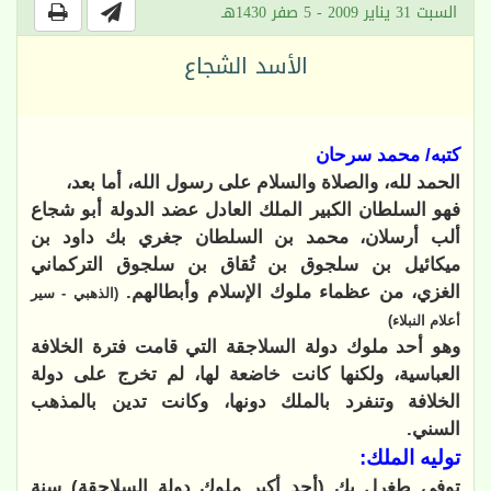
السبت 31 يناير 2009 - 5 صفر 1430هـ
الأسد الشجاع
كتبه/ محمد سرحان
الحمد لله، والصلاة والسلام على رسول الله، أما بعد،
فهو السلطان الكبير الملك العادل عضد الدولة أبو شجاع
ألب أرسلان، محمد بن السلطان جغري بك داود بن
ميكائيل بن سلجوق بن تُقاق بن سلجوق التركماني
الغزي، من عظماء ملوك الإسلام وأبطالهم.
(الذهبي - سير
أعلام النبلاء)
وهو أحد ملوك دولة السلاجقة التي قامت فترة الخلافة
العباسية، ولكنها كانت خاضعة لها، لم تخرج على دولة
الخلافة وتنفرد بالملك دونها، وكانت تدين بالمذهب
السني.
توليه الملك:
توفي طغرل بك (أحد أكبر ملوك دولة السلاجقة) سنة