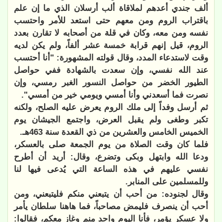
ألف جندي أعدهم لملاقاة ألب أرسلان الذي ما إن علم
باقتراب الروم ومن معهم حتى استعد للأمر واحتسب
نفسه ومن معه، وكان في قلة من أصحابه لا تقارن بعدد
الروم، قيل إنهم قرابة خمسة عشر ألفاً، ولم يكن لديه
وقت لاستدعاء المدد، وقال قولته المشهورة: "أنا أحتسب
عند الله نفسي، وإن سعدت بالشهادة ففي حواصل
الطيور الخضر من حواصل النسور الغبر رمسي، وإن
نصرت فما أسعدني وأنا أمسي ويومي خير من أمسي".
ثم أرسل وفداً إلى ملك الروم يعرض عليه الصلح، ولكنه
تكبر وطغى ولم يقبل العرض، واجتمع الجيشان يوم
الخميس الخامس والعشرين من ذي القعدة سنة 463هـ.
فلما كان وقت الصلاة من يوم الجمعة صلى بالعسكر،
ودعا الله وابتهل وبكى وتضرع، وقال: أريد أن أطرح
نفسي عليهم في هذه الساعة التي يُدعى فيها لنا
وللمسلمين على المنابر.
وقال لجنوده: من أحب أن يتبعني منكم فليتبعني، ومن
أحب أن ينصرف فليمض مصاحباً، فما هاهنا سلطان يأمر
ولا عسكر يؤمر، فأنا اليوم واحد منم وغاز معكم، فقالوا: