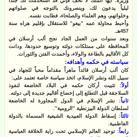
وزيره: أيها الملك لا تخف فإني قد استخدمت لك جنداً
ليلياً يدعون لك، وينصرونك بالتوجه في صلواتهم
وخلواتهم، وهم العلماء والصلحاء، فطابت نفسه.
وأحبط محاولة عمه "بيغو" للاستقلال بإقليم هراه سنة
457هـ.
وبعد سنوات من العمل الجاد نجح ألب أرسلان في
المحافظة على ممتلكات دولته وتوسيع حدودها، ودانت
كل الأقاليم بالطاعة والولاء، وأخمدت الفتن والثورات.
سياسته في حكمه وأهدافه:
كان ألب أرسلان قائداً ماهراً مقداماً محباً للجهاد في
سبيل الله ونشر الإسلام، اتخذ سياسة خاصة تعتمد على:
أولاً:
تثبيت أركان حكمه في البلاد الخاضعة لنفوذ
السلاجقة قبل التطلع إلى إخضاع أقاليم جديدة إلى دولته.
ثانياً:
نشر الإسلام في الدول المجاورة له الخاضعة
لسلطان الدولة البيزنطية "الرومية".
ثالثاً:
إسقاط الدولة العبيدية الشيعية المسماة بالدولة
الفاطمية.
رابعاً:
توحيد العالم الإسلامي تحت راية الخلافة العباسية