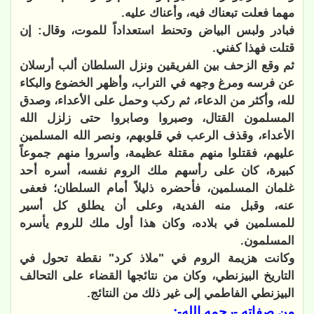
مهما فعلت تبعناك فيه، وأعناك عليه.
فبادر ولبس البياض وتحنط استعداداً للموت، وقال: إن
قتلت فهذا كفني.
ثم وقع الزحف بين الفريقين ونزل السلطان ألب أرسلان
عن فرسه ومرغ وجهه في التراب، وأظهر الخضوع والبكاء
لله، وأكثر من الدعاء، ثم ركب وحمل على الأعداء، وصدق
المسلمون القتال، وصبروا وصابروا حتى زلزل الله
الأعداء، وقذف الرعب في قلوبهم، ونصر الله المسلمين
عليهم، فقتلوا منهم مقتلة عظيمة، وأسروا منهم جموعاً
كبيرة، كان على رأسهم ملك الروم نفسه، أسره أحد
غلمان المسلمين، فأحضره ذليلاً أمام السلطان؛ فعفى
عنه، وقبل منه الفدية، وعلى أن يطلق كل أسير
للمسلمين في بلاده، وكان هذا أول ملك للروم يأسره
المسلمون.
وكانت هزيمة الروم في "ملاذ كرد" نقطة تحول في
التاريخ البيزنطي، وكان من نتائجها القضاء على التحالف
البيزنطي الفاطمي إلى غير ذلك من النتائج.
من صفاته -رحمه الله-: