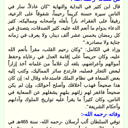
قال ابن كثير في البداية والنهاية "كان عادلاً، سار في
الناس سيرة حسنة كريماً رحيماً، شفوقاً على الرعية،
رفيقاً على الفقراء، باراً بأهله وأصحابه ومماليكه، كثير
الدعاء بدوام ما أنعم الله عليه، كثير الصدقات، يتصدق في
كل رمضان بخمس عشر ألف دينار، ولا يعرف في زمانه
جناية ولا مصادرة."
وزاد في الكامل: "وكان رحيم القلب، مقراً بأنعم الله
عليه، وكان حريصاً على إقامة العدل في رعاياه وحفظ
أموالهم وأعراضهم، بلغه أن غلاماً من غلمانه أخذ إزاراً
لبعض التجار فصلبه، فارتدع سائر المماليك، وكتب إليه
بعض السعاة في نظام الملك فاستدعاه وقال له: إن كان
هذا صحيحاً فهذب أخلاقك وأصلح أحوالك، وإن لم يكن
صحيحاً فاغفر لهم زلتهم بمُهمٍ يشغلهم عن السعاية في
الناس، وكان كثيراً ما يقرأ عليه تواريخ الملوك وآدابهم
وأحكام الشريعة".
وفاته -رحمه الله-:
توفي السلطان ألب أرسلان -رحمه الله- سنة 465هـ في