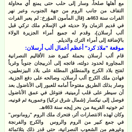
مع أهلها صلحاً، وسار إلى حلب حتى يمنع أي محاولة
التفاف من جانب الروم من جهة الجنوب، وعبر نهر
الفرات سنة 463هـ (قال المأمون المؤرخ: لم يعبر الفرات
في قديم الزمان ولا حديثه في الإسلام ملك تركي قبل
ألب أرسلان)، وقدم له جميع أمراء الجزيرة الولاء
بالإضافة إلى أمراء الترك والديلم.
موقعة "ملاذ كرد" أعظم أعمال ألب أرسلان:
قام ألب أرسلان بحملة كبيرة ضد الأقاليم النصرانية
المجاورة لحدود دولته، فاتجه إلى أذربيجان جنوباً وغرباً
لفتح بلاد الكرج والمنطلق المطلة على بلاد البيزنطيين،
فهادن ملك الكرج ألب أرسلان، وصالحه على دفع الجزية،
وصار بذلك الطريق مفتوحاً أمامه للعبور إلى الأناضول بعد
أن سيطر على قلب أرمينية، فتوغل في عمق الأناضول
فوصل إلى نيكسار (شمال شرق تركيا) وعمورية ثم قونيه،
ثم خونيه القريبة من بحر إيجه سنة 463هـ.
وكان لهذه الانتصارات أثر، فتحرك ملك الروم "رومانوس"
في جمع كبير من الروم والروس
والكرج والفرنجة
وغيرهم من الشعوب النصرانية، حتى قدر ذلك بثلاثمائة