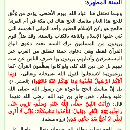
السنة المطهرة:
وبينما نحتفل هنا -عباد الله- بيوم الأضحى، يؤدي من وُفِّق
للحج هذا العام مناسك الحج هناك في مكة في أم القرى؛
فالحج هو ركن الإسلام العظيم وأحد المباني الخمسة التي
بُني عليها الإسلام والثابتة بالكتاب والسنة. وقد ضلَّ قوم
يريدون من المسلمين ترك السنة تحت دعوى اتباع
القرآن فقط، وهي دعاوى خبيثة تنطلق من الغرب عبر
المستشرقين وأذنابهم، يريدون بها صرف الناس عن سنة
نبيهم بل عن دين الله كله، ولو كانوا يعظِّمون القرآن -كما
يزعمون-؛ لاستجابوا لقول الله -سبحانه وتعالى-: (
وَمَا
آتَاكُمُ الرَّسُولُ فَخُذُوهُ وَمَا نَهَاكُمْ عَنْهُ فَانْتَهُوا
)
،
(الحشر: 7)
بل إنَّ مناسك الحج مأخوذة عن رسول الله -صلى الله
عليه وسلم-، فعن جابر بن عبد الله -رضي الله عنهما-
قال: (
رَأَيْتُ النَّبِيَّ -صَلَّى اللَّهُ عَلَيْهِ وَسَلَّمَ- يَرْمِي عَلَى
رَاحِلَتِهِ يَوْمَ النَّحْرِ، وَيَقُولُ: لِتَأْخُذُوا مَنَاسِكَكُمْ؛ فَإِنِّي لَا أَدْرِي
لَعَلِّي لَا أَحُجُّ بَعْدَ حَجَّتِي هَذِهِ
)
.
(رواه مسلم)
وفي الحج تسليم مطلق لله -سبحانه وتعالى-، وإقبال على