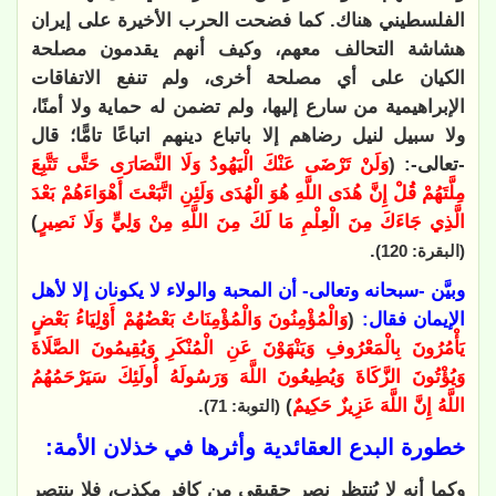
الفلسطيني هناك. كما فضحت الحرب الأخيرة على إيران
هشاشة التحالف معهم، وكيف أنهم يقدمون مصلحة
الكيان على أي مصلحة أخرى، ولم تنفع الاتفاقات
الإبراهيمية من سارع إليها، ولم تضمن له حماية ولا أمنًا،
ولا سبيل لنيل رضاهم إلا باتباع دينهم اتباعًا تامًّا؛ قال
-تعالى-: (
وَلَنْ تَرْضَى عَنْكَ الْيَهُودُ وَلَا النَّصَارَى حَتَّى تَتَّبِعَ
مِلَّتَهُمْ قُلْ إِنَّ هُدَى اللَّهِ هُوَ الْهُدَى وَلَئِنِ اتَّبَعْتَ أَهْوَاءَهُمْ بَعْدَ
الَّذِي جَاءَكَ مِنَ الْعِلْمِ مَا لَكَ مِنَ اللَّهِ مِنْ وَلِيٍّ وَلَا نَصِيرٍ
)
.
(البقرة: 120)
وبيَّن -سبحانه وتعالى- أن المحبة والولاء لا يكونان إلا لأهل
الإيمان فقال:
(
وَالْمُؤْمِنُونَ وَالْمُؤْمِنَاتُ بَعْضُهُمْ أَوْلِيَاءُ بَعْضٍ
يَأْمُرُونَ بِالْمَعْرُوفِ وَيَنْهَوْنَ عَنِ الْمُنْكَرِ وَيُقِيمُونَ الصَّلَاةَ
وَيُؤْتُونَ الزَّكَاةَ وَيُطِيعُونَ اللَّهَ وَرَسُولَهُ أُولَئِكَ سَيَرْحَمُهُمُ
اللَّهُ إِنَّ اللَّهَ عَزِيزٌ حَكِيمٌ
)
.
(التوبة: 71)
خطورة البدع العقائدية وأثرها في خذلان الأمة:
وكما أنه لا يُنتظر نصر حقيقي من كافر مكذب، فلا ينتصر