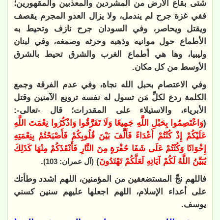
شتى بقاع الأرض من المشردين والمعذبين والمقهورين؛
ففي غزة جرح لم يندمل، ولا يزال العدو المجرم يقصف
ويقتل ويحاصر، وفي السودان جرح نازف وتحيط به
الأطماع حول موانيه وذهبه وحرثه وصمغه، وفي لبنان
وليبيا، وها هي أطماع الغرب والشرق تحيط بالشرق
الأوسط من كل مكان.
وفي الاعتصام بحبل الله نجاة، وفي عدم الفرقة وجمع
الكلمة ردع لكلِّ مَن تسول له نفسه ترويع الآمنين وقتل
الأبرياء، والاستيلاء على المقدرات؛ قال -تعالى-:
(
وَاعْتَصِمُوا بِحَبْلِ اللَّهِ جَمِيعًا وَلَا تَفَرَّقُوا وَاذْكُرُوا نِعْمَتَ اللَّهِ
عَلَيْكُمْ إِذْ كُنْتُمْ أَعْدَاءً فَأَلَّفَ بَيْنَ قُلُوبِكُمْ فَأَصْبَحْتُمْ بِنِعْمَتِهِ
إِخْوَانًا وَكُنْتُمْ عَلَى شَفَا حُفْرَةٍ مِنَ النَّارِ فَأَنْقَذَكُمْ مِنْهَا كَذَلِكَ
يُبَيِّنُ اللَّهُ لَكُمْ آيَاتِهِ لَعَلَّكُمْ تَهْتَدُونَ
)
.
(آل عمران: 103)
فاللهم نجِّ المستضعفين من المؤمنين، اللهم اشدد وطأتك
على أعداء الإسلام، اللهم اجعلها عليهم سنين كسني
يوسف.