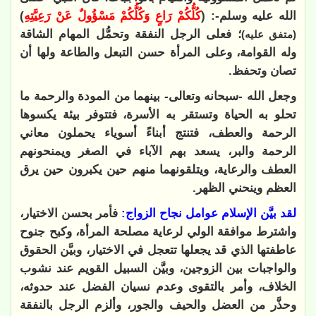
الله عليه وسلم-: (
كُلُّكُمْ رَاعٍ وَكُلُّكُمْ مَسْؤُولٌ عَنْ رَعِيَّتِهِ
)
؛ فعلى الرجل النفقة وتحمُّل المهام الشاقة
(متفق عليه)
وله القوامة، وعلى المرأة حسن التبعل والطاعة ولها أن
تصان وتحفظ.
وجعل الله -سبحانه وتعالى- بينهما من المودة والرحمة ما
تحلو به الحياة وتستقر به الأسرة، فتتوفر بيئة يكسوها
الرحمة والعطف، فتنتج أبناءً أسوياء يحملون معاني
الرحمة والبر، يسعد بهم الآباء في الصغر
ويمنحونهم
العطف والرعاية، ويتلقونهما منهم حين يكبرون حين يرق
العظم وينحني الظهر.
لقد بيَّن الإسلام عوامل نجاح الزواج:
فأمر بحسن الاختيار،
واشترط موافقة الولي لرعاية مصلحة المرأة، وكبح جنوح
عاطفتها الذي قد يجعلها تتعجل في الاختيار، وبيَّن الحقوق
والواجبات بين الزوجين، وبيَّن السبيل القويم عند نشوب
الخلاف، وأمر بالتقوى وعدم نسيان الفضل عند حدوثه،
وحذَّر من العضل والحيف والجور، وألزم الرجل بالنفقة