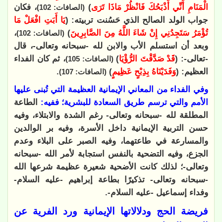
الْمَنَامِ أَنِّي أَذْبَحُكَ فَانْظُرْ مَاذَا تَرَى
)
، فكان
(الصافات: 102)
جواب الولد الصالح الذي حَسُنت تربيته: (
يَا أَبَتِ افْعَلْ مَا
تُؤْمَرُ سَتَجِدُنِي إِنْ شَاءَ اللَّهُ مِنَ الصَّابِرِينَ
)
،
(الصافات: 102)
وبعد أن استسلم الأب والابن لله -سبحانه وتعالى-، قال
-تعالى-: (
قَدْ صَدَّقْتَ الرُّؤْيَا
)
، ثم كان الفداء
(الصافات: 105)
العظيم: (
وَفَدَيْنَاهُ بِذِبْحٍ عَظِيمٍ
)
.
(الصافات: 107)
وفي الفداء من المعاني الإيمانية العظيمة التي تُبنى عليها
الأمم والتي ترسم طريق السعادة للبشرية؛ ففيه:
الطاعة
المطلقة لله -سبحانه وتعالى- رغم الشدة والابتلاء، وفيه
حسن التربية الإيمانية داخل الأسرة، وفيه بر الوالدين
والمسارعة في طاعتهما، وفيه الصبر على البلاء وعدم
الجزع، وفيه التضحية بالنفس استجابة لأمر الله -سبحانه
وتعالى-؛ لذلك كانت الأضحية شعيرة عظيمة شرعها الله
-سبحانه وتعالى- تذكيرًا بطاعة إبراهيم -عليه السلام-
وفداء إسماعيل -عليه السلام-.
فريضة الحج ودلالاتها الإيمانية ورد الفرية عن