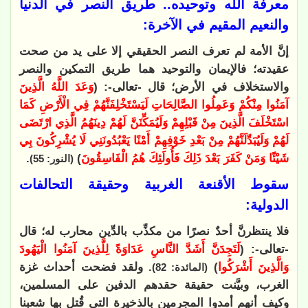
معرفة الله وتوحيده.. طريق النصر في الدنيا
والنعيم المقيم في الآخرة:
إنَّ الأمة لم تعرف النصر الحقيقي إلا على يد من صحت
عقيدته؛ فالإيمان والتوحيد هما طريق التمكين والنصر
والاستخلاف في الأرض؛ قال -تعالى-: (
وَعَدَ اللَّهُ الَّذِينَ
آمَنُوا مِنْكُمْ وَعَمِلُوا الصَّالِحَاتِ لَيَسْتَخْلِفَنَّهُمْ فِي الْأَرْضِ كَمَا
اسْتَخْلَفَ الَّذِينَ مِنْ قَبْلِهِمْ وَلَيُمَكِّنَنَّ لَهُمْ دِينَهُمُ الَّذِي ارْتَضَى
لَهُمْ وَلَيُبَدِّلَنَّهُمْ مِنْ بَعْدِ خَوْفِهِمْ أَمْنًا يَعْبُدُونَنِي لَا يُشْرِكُونَ بِي
شَيْئًا وَمَنْ كَفَرَ بَعْدَ ذَلِكَ فَأُولَئِكَ هُمُ الْفَاسِقُونَ
)
.
(النور: 55)
سقوط الأقنعة الغربية وحقيقة التحالفات
الدولية:
فلا ينتظرنَّ أحدٌ نصرًا من مكذِّب بالدِّين محارب له؛ قال
-تعالى-: (
لَتَجِدَنَّ أَشَدَّ النَّاسِ عَدَاوَةً لِلَّذِينَ آمَنُوا الْيَهُودَ
وَالَّذِينَ أَشْرَكُوا
)
. ولقد فضحت أحداث غزة
(المائدة: 82)
الغرب، وبيَّنت حقيقة حقدهم الدفين على المسلمين،
وكيف أنهم أمدوا المجرمين بالذخيرة التي قُتل بها شعبنا