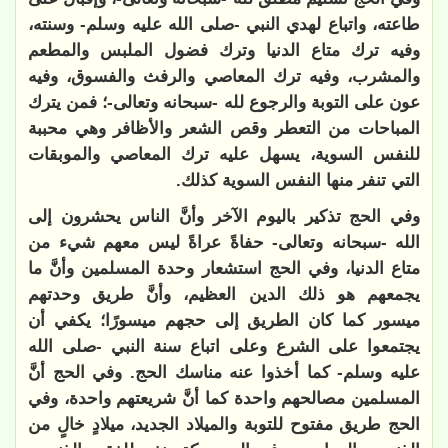
طاعته، واتباع لهدي النبي -صلى الله عليه وسلم- وسنته،
وفيه ترك متاع الدنيا وترك فضول الملبس والمطعم
والمشرب، وفيه ترك المعاصي والرفث والفسوق، وفيه
عون على التوبة والرجوع لله -سبحانه وتعالى-؛ فمن يترك
المباحات من التعطر وقص الشعر والأظافر وهي محببة
للنفس السوية، يسهل عليه ترك المعاصي والموبقات
التي تنفر منها النفس السوية كذلك.
وفي الحج تذكير باليوم الآخر وأنَّ الناس يحشرون إلى
الله -سبحانه وتعالى- حفاةً عراةً ليس معهم شيء من
متاع الدنيا، وفي الحج استشعار وحدة المسلمين وأنَّ ما
يجمعهم هو ذلك الدين العظيم، وأنَّ طريق وحدتهم
ميسور كما كان الطريق إلى حجهم ميسورًا؛ يكفي أن
يجتمعوا على الشرع وعلى اتباع سنة النبي -صلى الله
عليه وسلم- كما أخذوا عنه مناسك الحج. وفي الحج أنَّ
المسلمين مصالحهم واحدة كما أنَّ شريعتهم واحدة، وفي
الحج طريق مفتوح للتوبة والميلاد الجديد، ميلادٍ خالٍ من