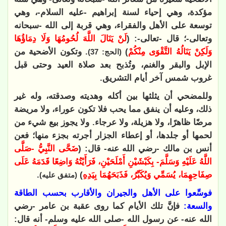
مؤكدة، وهي إحياء لسنة إبراهيم -عليه السلام-، وهي
توسعة على الأهل والفقراء، وهي قربة إلى الله -سبحانه
وتعالى-؛ قال -تعالى-: (
لَنْ يَنَالَ اللَّهَ لُحُومُهَا وَلَا دِمَاؤُهَا
وَلَكِنْ يَنَالُهُ التَّقْوَى مِنْكُمْ
)
. وتكون الأضحية من
(الحج: 37)
الإبل والبقر والغنم، وتُذبح بعد صلاة العيد وحتى قبل
غروب شمس آخر أيام التشريق.
وللمضحي أن يثلثها بين أكله وهديته وصدقته، وله غير
ذلك، وعليه أن ينفق مما يحب فلا تكون عوراء، ولا مريضة
مرضًا ظاهرًا، ولا هزيلة، ولا عرجاء. ولا يجوز بيع شيء من
لحمها أو جلدها، أو إعطاء الجزار أجرته بجزء منها؛ فعن
أنس بن مالك -رضي الله عنه- قال: (
ضَحَّى النَّبِيُّ -صَلَّى
اللَّهُ عَلَيْهِ وَسَلَّمَ- بِكَبْشَيْنِ أَمْلَحَيْنِ، فَرَأَيْتُهُ وَاضِعًا قَدَمَهُ عَلَى
صِفَاحِهِمَا، يُسَمِّي وَيُكَبِّرُ، فَذَبَحَهُمَا بِيَدِهِ
)
.
(متفق عليه)
فوسِّعوا على الأهل والجيران والأقارب بحسب الطاقة
والسعة:
فإنَّ تلك الأيام كما روى عقبة بن عامر -رضي
الله عنه- عن رسول الله -صلى الله عليه وسلم- أنه قال: