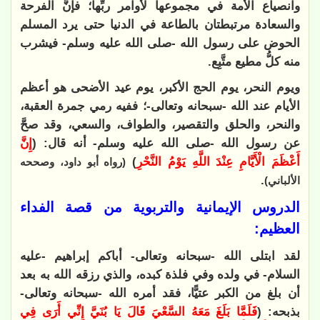
وانصياع الأمة في مجموعها لأوامر ربِّها؛ فإنَّ الفرحة
والسعادة مرتبطتان بالطاعة في الدنيا حتى يرد المسلم
الحوض على رسول الله -صلى الله عليه وسلم- فيشرب
منه كلُّ مطيع متَّبِع.
ويوم النحر، يوم الحج الأكبر، يوم عيد الأضحى هو أعظم
الأيام عند الله -سبحانه وتعالى-؛ ففيه رمي جمرة العقبة،
والنحر، والحلق والتقصير، والطواف، والسعي، وقد صحَّ
عن رسول الله -صلى الله عليه وسلم- أنه قال: (
إِنَّ
أَعْظَمَ الْأَيَّامِ عِنْدَ اللَّهِ يَوْمُ النَّحْرِ
)
(رواه أبو داود، وصححه
.
الألباني)
الدروس الإيمانية والتربوية من قصة الفداء
العظيم:
لقد ابتلى الله -سبحانه وتعالى- أباكم إبراهيم -عليه
السلام- في ولده وفي فلذة كبده، والذي رزقه الله به بعد
أن بلغ من الكبر عتيًّا، فقد أمره الله -سبحانه وتعالى-
بذبحه: (
فَلَمَّا بَلَغَ مَعَهُ السَّعْيَ قَالَ يَا بُنَيَّ إِنِّي أَرَى فِي