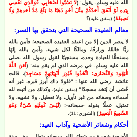
الله عليه وسلم- يقول: (
لَا تَسُبُّوا أَصْحَابِي، فَوَالَّذِي نَفْسِي
بِيَدِهِ لَوْ أَنْفَقَ أَحَدُكُمْ مِثْلَ أُحُدٍ ذَهَبًا مَا بَلَغَ مُدَّ أَحَدِهِمْ وَلَا
نَصِيفَهُ
)
؟
(متفق عليه)
معالم العقيدة الصحيحة التي يتحقق بها النصر:
لا ينصر الدين إلا من اعتقد العقيدة الصحيحة؛ فآمن بالله
ربًّا خالقًا، ورازقًا، ومالكًا لكل شيء، وآمن بالله إلهًا
مستحقًّا للعبادة وحده، مستجيبًا لقول رسول الله -صلى
الله عليه وسلم- في مرضه الذي لم يقم منه: (
لَعَنَ اللَّهُ
الْيَهُودَ وَالنَّصَارَى؛ اتَّخَذُوا قُبُورَ أَنْبِيَائِهِمْ مَسَاجِدَ
)، قالت
عائشة -رضي الله عنها-: "فلولا ذاك أُبرز قبره، غير أنه
خُشي أن يُتخذ مسجدًا"
. وكذلك من أثبت لله
(متفق عليه)
أسماءه وصفاته من غير تأويل، ولا تعطيل، ولا تشبيه، ولا
تمثيل، عملًا بقوله -سبحانه-: (
لَيْسَ كَمِثْلِهِ شَيْءٌ وَهُوَ
السَّمِيعُ الْبَصِيرُ
)
.
(الشورى: 11)
أحكام وشعائر الأضحية وآداب العيد:
الأضحية شعيرة من شعائر الله -سبحانه وتعالى- وهي سنة