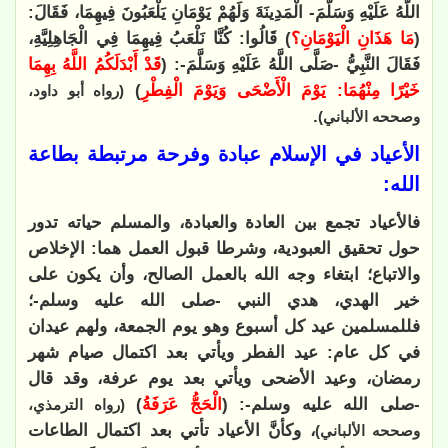
اللَّهُ عَلَيْهِ وَسَلَّمَ- الْمَدِينَةَ وَلَهُمْ يَوْمَانِ يَلْعَبُونَ فِيهِمَا، فَقَالَ:
(
مَا هَذَانِ الْيَوْمَانِ؟
) قَالُوا: كُنَّا نَلْعَبُ فِيهِمَا فِي الْجَاهِلِيَّةِ،
فَقَالَ النَّبِيُّ -صَلَّى اللَّهُ عَلَيْهِ وَسَلَّمَ-: (
قَدْ أَبْدَلَكُمُ اللَّهُ بِهِمَا
خَيْرًا مِنْهُمَا: يَوْمَ الْأَضْحَى وَيَوْمَ الْفِطْرِ
)
(رواه أبو داود،
.
وصححه الألباني)
الأعياد في الإسلام عبادة وفرحة مرتبطة بطاعة
الله:
فالأعياد تجمع بين العادة والعبادة، والمسلم حياته تدور
حول تحقيق العبودية، وشرطا قبول العمل هما: الإخلاص
والاتباع؛ ابتغاء وجه الله بالعمل الصالح، وأن يكون على
خير الهدي، هدي النبي -صلى الله عليه وسلم-؛
فللمسلمين عيد كل أسبوع وهو يوم الجمعة، ولهم عيدان
في كل عام: عيد الفطر ويأتي بعد اكتمال صيام شهر
رمضان، وعيد الأضحى ويأتي بعد يوم عرفة، وقد قال
-صلى الله عليه وسلم-: (
الْحَجُّ عَرَفَةُ
)
(رواه الترمذي،
، وكأنَّ الأعياد تأتي بعد اكتمال الطاعات
وصححه الألباني)