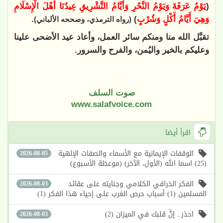
(
يَوْمُ عَرَفَةَ وَيَوْمُ النَّحْرِ وَأَيَّامُ التَّشْرِيقِ عِيدُنَا أَهْلَ الْإِسْلَامِ
وَهِيَ أَيَّامُ أَكْلٍ وَشُرْبٍ
)
.
(رواه الترمذي، وصححه الألباني)
تقبَّل الله منا ومنكم سائر العمل، وأعاد عيد الأضحى علينا
وعليكم بالخير واليُمن، والفرح والسرور.
صوت السلف
www.salafvoice.com
اقرأ أيضا
الوقفات الإيمانية مع الأسماء والصفات الإلهية
2026-08-05
(25) اسما الله (الأول، الآخر) (موعظة الأسبوع)
الفكر الخرافي الكلامي وجنايته على عقائد
2026-08-03
المسلمين (1) أسباب حرص الغرب على إحياء هذا الفكر (1)
احذر.. إنَّ قلبك في الميزان (2)
2026-08-03