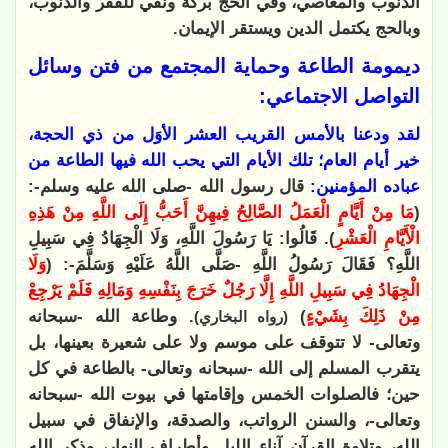
الذنوب والمعاصي، وفي الحج بركة ونفي للفقر والذنوب،
وبالحج يكتمل الدين ويستقر الإيمان.
ديمومة الطاعة وحماية المجتمع من فتن وسائل
التواصل الاجتماعي:
لقد ودعنا بالأمس القريب العشر الأوَل من ذي الحجة،
خير أيام العام؛ تلك الأيام التي يحب الله فيها الطاعة من
عباده المؤمنين:
قال رسول الله -صلى الله عليه وسلم-:
(
مَا مِنْ أَيَّامٍ الْعَمَلُ الصَّالِحُ فِيهِنَّ أَحَبُّ إِلَى اللَّهِ مِنْ هَذِهِ
الْأَيَّامِ الْعَشْرِ
). قَالُوا: يَا رَسُولَ اللَّهِ، وَلَا الْجِهَادُ فِي سَبِيلِ
اللَّهِ؟ فَقَالَ رَسُولُ اللَّهِ -صَلَّى اللَّهُ عَلَيْهِ وَسَلَّمَ-: (
وَلَا
الْجِهَادُ فِي سَبِيلِ اللَّهِ إِلَّا رَجُلٌ خَرَجَ بِنَفْسِهِ وَمَالِهِ فَلَمْ يَرْجِعْ
مِنْ ذَلِكَ بِشَيْءٍ
)
. وطاعة الله -سبحانه
(رواه البخاري)
وتعالى- لا تتوقف على موسم ولا على شعيرة بعينها، بل
يتقرب المسلم إلى الله -سبحانه وتعالى- بالطاعة في كل
حين؛ فالصلوات الخمس وإقامتها في بيوت الله -سبحانه
وتعالى-، والسنن الرواتب، والصدقة، والإنفاق في سبيل
الله، وتلاوة القرآن آناء الليل وأطراف النهار، وذكر الله