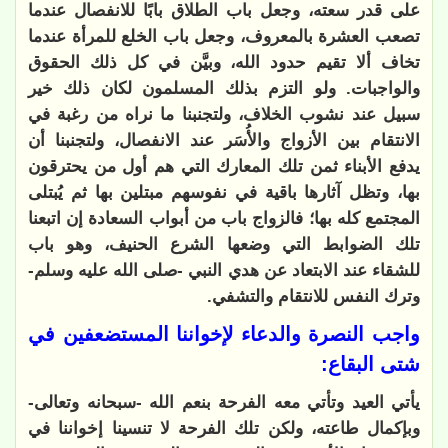
على قدر سعته، وجعل باب الطلاق بابًا للانفصال عندما
تصعب العشرة بالمعروف، وجعل باب الخلع للمرأة عندما
تخاف ألا تقيم حدود الله، وبيَّن في كل ذلك الحقوق
والواجبات. ولو التزم بذلك المسلمون لكان ذلك خير
سبيل عند نشوب الخلاف، ولتجنبنا ما نراه من رغبة في
الانتقام بين الأزواج والأُسَر عند الانفصال، ولتجنبنا أن
يدفع الأبناء ثمن تلك المعارك التي هم أول من يحترقون
بها، وتظل آثارها باقية في نفوسهم مبتلين بها ثم يُبتلى
المجتمع كله بها؛ فالزواج باب من أبواب السعادة إن اتبعنا
تلك الضوابط التي وضعها الشرع الحنيف، وهو باب
للشقاء عند الابتعاد عن هدي النبي -صلى الله عليه وسلم-
وترك النفس للانتقام والتشفي.
واجب النصرة والدعاء لإخواننا المستضعفين في
شتى البقاع:
يأتي العيد وتأتي معه الفرحة بنعم الله -سبحانه وتعالى-
وبإكمال طاعته، ولكن تلك الفرحة لا تنسينا إخواننا في