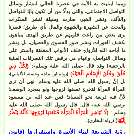
ومما ابتليت به الأمة في عصرنا الحالي انتشار وسائل
التواصل الاجتماعي، والتي بدلًا من أن تكون بابًا للتواصل
والتآلف ونشر الخير، صارت وسيلة لنشر المنكرات
والبحث عن الشهرة والشهوة والمال بأي طريق؛ فصرنا
نرى بعض من زاغت قلوبهم عن طريق الهدى يتباهون
بكشف العورات ونشر صور الفسوق والعصيان، بل ونشر
ما أباحه الله للأزواج خلف الأبواب المغلقة والستر على
وسائل التواصل، واتهام من يرفض تلك التصرفات العبثية
بالرجعية! وقد قال -صلى الله عليه وسلم-: (
لِكُلِّ دِينٍ
خُلُقٌ وَخُلُقُ الْإِسْلَامِ الْحَيَاءُ
)
،
(رواه ابن ماجه وحسنه الألباني)
بل إنَّ رسول الله -صلى الله عليه وسلم- نهى أن ترى
المرأةُ المرأةَ فتخرج تصفها لزوجها ولو بمجرد الوصف؛
لأنَّ فيه ذريعة نحو الفساد؛ فعن عبد الله بن مسعود
-رضي الله عنه- قال: قال رسول الله -صلى الله عليه
وسلم-: (
لَا تُبَاشِرِ الْمَرْأَةُ الْمَرْأَةَ فَتَنْعَتَهَا لِزَوْجِهَا كَأَنَّهُ يَنْظُرُ
إِلَيْهَا
)
.
(رواه البخاري)
رؤية الشريعة لبناء الأسرة واستقرارها (قانون