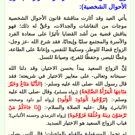
الأحوال الشخصية):
يأتي العيد وقد أثارت مناقشة قانون الأحوال الشخصية
موجات من النقاشات والجدالات، وحُقَّ له ذلك؛ فهو
يناقش قضية من أشد القضايا تأثيرًا على سعادة الفرد
والأسرة والمجتمع سلبًا وإيجابًا، فقد شرع الله -عز وجل-
الزواج قضاءً للوطر، وسكينةً للنفس، وإعانةً على الطاعة،
وغضًّا للبصر، وحفظًا للفرج، وصيانةً للنسل.
إنَّ الزواج السعيد يبدأ بحسن الاختيار، وقد دلنا الله
-سبحانه وتعالى- على معايير الاختيار في شريعته؛ فقد
قال رسول الله -صلى الله عليه وسلم-: (
الدُّنْيَا مَتَاعٌ وَخَيْرُ
مَتَاعِهَا الْمَرْأَةُ الصَّالِحَةُ
)
، وقال -صلى الله عليه
(رواه مسلم)
وسلم-: (
تَزَوَّجُوا الْوَدُودَ الْوَلُودَ
)
(رواه أبو داود وصححه
، وقال -عليه الصلاة والسلام-: (
إِذَا جَاءَكُمْ مَنْ
الألباني)
تَرْضَوْنَ دِينَهُ وَخُلُقَهُ فَزَوِّجُوهُ
)
؛
(رواه الترمذي وحسنه الألباني)
فباب الزواج السعيد هو الاختيار السديد.
ثم تحمل المسؤولية والقيام بالواجبات؛ قال النبي -صلى