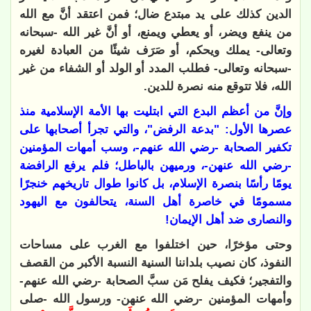
الدين كذلك على يد مبتدع ضال؛ فمن اعتقد أنَّ مع الله
من ينفع ويضر، أو يعطي ويمنع، أو أنَّ غير الله -سبحانه
وتعالى- يملك ويحكم، أو صَرَف شيئًا من العبادة لغيره
-سبحانه وتعالى- فطلب المدد أو الولد أو الشفاء من غير
الله، فلا تتوقع منه نصرة للدين.
وإنَّ من أعظم البدع التي ابتليت بها الأمة الإسلامية منذ
عصرها الأول: "بدعة الرفض"، والتي تجرأ أصحابها على
تكفير الصحابة -رضي الله عنهم-، وسب أمهات المؤمنين
-رضي الله عنهن-، ورميهن بالباطل؛ فلم يرفع الرافضة
يومًا رأسًا بنصرة الإسلام، بل كانوا طوال تاريخهم خنجرًا
مسمومًا في خاصرة أهل السنة، يتحالفون مع اليهود
والنصارى ضد أهل الإيمان!
وحتى مؤخرًا، حين اختلفوا مع الغرب على مساحات
النفوذ، كان نصيب بلداننا السنية النسبة الأكبر من القصف
والتفجير؛ فكيف يفلح مَن سبَّ الصحابة -رضي الله عنهم-
وأمهات المؤمنين -رضي الله عنهن- ورسول الله -صلى