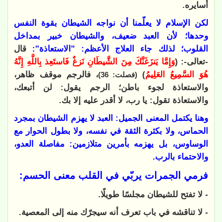
أسايره.
لكن الإسلام لا يعلّمنا أن نواجه الشيطان بقوة النفس
وحدها؛ لأن العبد ضعيف، والشيطان خبير بمداخل
القلوب؛ لذلك جاء العلاج الأعظم: "الاستعاذة":
قال
-تعالى-: (
وَإِمَّا يَنزَغَنَّكَ مِنَ الشَّيطَانِ نَزغٌ فَاستَعِذ بِاللَّهِ إِنَّهُ
هُوَ السَّمِيعُ العَلِيمُ
)
، فالرجم موقف ظاهر،
(فصلت: 36)
والاستعاذة لجوء باطن؛ الرجم يقول: لن أتبعك،
والاستعاذة تقول: يا رب، لا أقدر عليه إلا بك.
وهنا يكتمل المعنى الجميل: العبد لا يهزم الشيطان بمجرد
الحماس، ولا بكثرة الثقة في نفسه، ولا بطول الحوار مع
الوساوس، بل يهزمه بأمرين متلازمين: مفاصلة العدو،
والاحتماء بالرب.
فرمي الجمرات يربّي في القلب معنى الحسم:
- لا تفتح للشيطان مجلسًا طويلًا.
- لا تناقشه في باب تعرف أنه سيجرّك منه إلى المعصية.