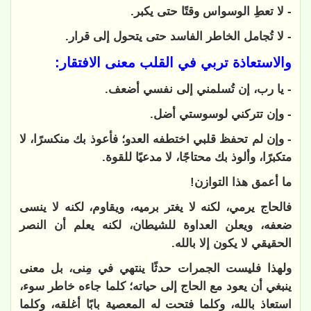
- لا تعطِ الوسواس وقتًا حتى يكبر.
- لا تُجامل الخاطر الفاسد حتى يتحول إلى قرار.
والاستعاذة تربي في القلب معنى الافتقار:
- يا رب، إن تُسلمني إلى نفسي أضعف.
- وإن تتركني لوسوستي أضل.
- وإن لم تحفظ قلبي اختطفه العدو؛ فأعوذ بك منكسرًا، لا
متكبرًا، وألوذ بك محتاجًا، لا مدعيًا للقوة.
ما أعمق هذا التوازن!
فالحاج يرمي، لكنه لا يغتر برميه، ويقاوم، لكنه لا ينسى
ضعفه، ويعلن العداوة للشيطان، لكنه يعلم أن النصر
الحقيقي لا يكون إلا بالله.
ولهذا فليست الجمرات حدثًا ينتهي في مِنى، بل معنى
ينبغي أن يعود مع الحاج إلى حياته؛ كلما جاءه خاطر سوء،
استعاذ بالله، وكلما فتحت له المعصية بابًا أغلقه، وكلما