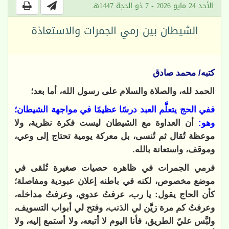
الأحد 24 مايو 2026 - 7 ذو الحجة 1447هـ
الشيطان بين رمي الجمرات والاستعاذة
كتبه/ محمد صادق
الحمد لله، والصلاة والسلام على رسول الله، أما بعد؛
ففي الحج يتعلَّم العبد درسًا عظيمًا في مواجهة الشيطان؛
وهو:
أن العداوة مع الشيطان ليست فكرة نظرية، ولا
موعظة تُقال ثم تُنسى، بل معركة يومية تحتاج إلى وعي،
وموقف، واستعانة بالله.
فرمي الجمرات في ظاهره حصيات صغيرة تُلقى في
موضع مخصوص، لكنه في باطنه إعلان عبودية ومفاصلة؛
كأن الحاج يقول: يا رب، عرفتُ عدوي، وعرفتُ مداخله،
وعرفتُ كم مرة زيَّن لي الذنب، وفتح لي أبواب التسويف،
ولبَّس عليّ الطريق، فأنا اليوم لا أتبعه، ولا أستمع إليه، ولا