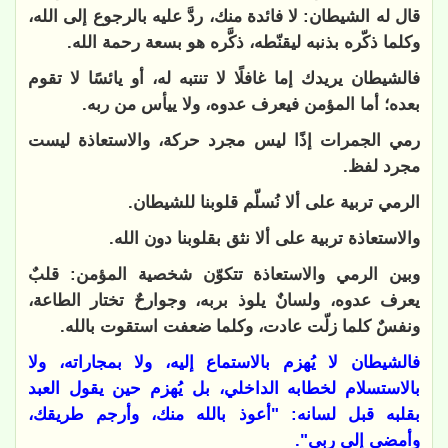
قال له الشيطان: لا فائدة منك، ردَّ عليه بالرجوع إلى الله،
وكلما ذكّره بذنبه ليقنّطه، ذكَّره هو بسعة رحمة الله.
فالشيطان يريدك إما غافلًا لا تنتبه له، أو يائسًا لا تقوم
بعده؛ أما المؤمن فيعرف عدوه، ولا ييأس من ربه.
رمي الجمرات إذًا ليس مجرد حركة، والاستعاذة ليست
مجرد لفظ.
الرمي تربية على ألا نُسلّم قلوبنا للشيطان.
والاستعاذة تربية على ألا نثق بقلوبنا دون الله.
وبين الرمي والاستعاذة تتكوّن شخصية المؤمن: قلبٌ
يعرف عدوه، ولسانٌ يلوذ بربه، وجوارحٌ تختار الطاعة،
ونفسٌ كلما زلّت عادت، وكلما ضعفت استقوت بالله.
فالشيطان لا يُهزم بالاستماع إليه، ولا بمجاراته، ولا
بالاستسلام لخطابه الداخلي، بل يُهزم حين يقول العبد
بقلبه قبل لسانه: "أعوذ بالله منك، وأرجم طريقك،
وأمضي إلى ربي".