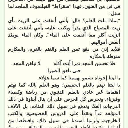
في فن من الفنون، فهذا "سقراط" الفيلسوف الملحد لما
سئل:
"بماذا نلت العلم؟ قال: بأنني أنفقت على الزيت -أي
زيت المصباح الذي يقرأ ويكتب عليه- بأنني أنفقت على
الزيت أكثر مما أنفقت على الماء". وكان الماء يومئذ
أنفس أموالهم.
فلابد إذن من دفع ثمن العلم والغنم بالغرم، والمكارم
منوطة بالمكاره
فلا تحسبن المجد تمرا أنت آكله
لا تبلغن المجد
حتى تلعق الصبرا
يا ليتنا إخوتاه نسمو بهممنا كما سما هؤلاء.
يا ليتنا نهتم بالعلم الحقيقي؛ وهو العلم بالله كما نهتم
اهتماما غير عادي بالعلم الدنيوي من رياضة وكيمياء
وفيزياء، ونحرص كل الحرص على أن ينال أبناؤنا في ذلك
الدرجات العلا، وندفع في سبيل ذلك المئات، بل الآلاف
المؤلفة عداً ونقداً على الدروس الخصوصية، والكتب
الخارجية، ولربما استدنا في سبيل ذلك، واقتطعنا من
أقواتنا وتكبدنا لأجله التعب والنصب والمشاق، ومن ثمَّ