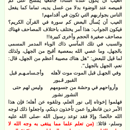
العيب أن يكون عندنا أستاذا جامعيا يمسح على كم
قميصه عند الوضوء بدلا من غسل يديه، تماما كما يفعل
الناس بجواربهم التي تكون في أقدامهم!
العيب أن يُسأل البعض كم سورة في القرآن الكريم؟
فيكون الجواب: هذا أمر يختلف باختلاف المصاحف فهناك
مصاحف صغيرة الحجم وأخرى كبيرة!!
والسبب في تلك المآسي ذاك الوباء المدمر المسمى
بالجهل، وما عصي الله بمعصية أقبح من الجهل، ولذلك
لما قيل للبعض: "هل هناك مصيبة أعظم من الجهل، قال:
نعم، الجهل بالجهل".
وفي الجهـل قبل الموت موت لأهله
وأجـسامـهـم قبل
القبور قـبور
وأرواحهم في وحشة من جسومهم
وليس لهم حتى
النشور نشور
فهلموا إخوتاه إلى نور العلم، وتلقوه عن أهله؛ فإن هذا
الأمر دين فانظروا عمن تأخذون دينكم، واجعلوا ذلك لوجه
الله خالصا؛ وإلا فقد توعد رسول الله -صلى الله عليه
وسلم- قائلا:
(من تعلم علما مما يبتغى به وجه الله لا