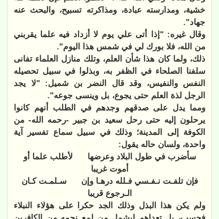
خشية، ومدارسته عبادة، ومذاكرته تسبيح، والبحث عنه
جهاد".
وقال غيره: "إذا أتى علي يوم لا أزداد فيه علما يقربني
من الله، فلا بورك لي في شمس هذا اليوم".
ذلك، ولما كان هذا شأن العلم، وتلك منازل العلماء تفانى
سلفنا الصلحاء في الظفر به، وبذلوا في سبيل تحصيله
النفس والنفيس، وقد قال النضر بن شميل: "لا يجد
الرجل لذة العلم حتى يجوع، بل وينسى جوعه".
ومما يدل على صدقهم وجدهم في الطلب أنهم كانوا
يرحلون إليه حتى رحل سعيد بن جبير -رحمه الله- من
الكوفة إلى المدينة؛ وذلك في سبيل سماع تفسير آية
واحدة، ولسان حاله يقول:
سأضرب في طول البلاد وعرضها
لأطلب علما أو
أموت غريبا
فإن تلفـت نـفـسي فـلله درهـا وإن
سـلمـت كـان
الـرجوع قريبا
ولم يكن هذا البذل وذلك الجد حكرا على هؤلاء النبلاء
فحسب، بل تعداهم ليشمل من لمع نجمه من الكافرين