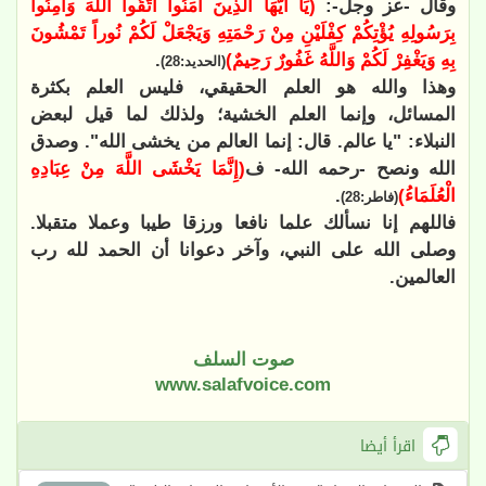
وقال -عز وجل-:
(يَا أَيُّهَا الَّذِينَ آمَنُوا اتَّقُوا اللَّهَ وَآمِنُوا
بِرَسُولِهِ يُؤْتِكُمْ كِفْلَيْنِ مِنْ رَحْمَتِهِ وَيَجْعَلْ لَكُمْ نُوراً تَمْشُونَ
بِهِ وَيَغْفِرْ لَكُمْ وَاللَّهُ غَفُورٌ رَحِيمٌ)
.
(الحديد:28)
وهذا والله هو العلم الحقيقي، فليس العلم بكثرة
المسائل، وإنما العلم الخشية؛ ولذلك لما قيل لبعض
النبلاء: "يا عالم. قال: إنما العالم من يخشى الله". وصدق
الله ونصح -رحمه الله- ف
(إِنَّمَا يَخْشَى اللَّهَ مِنْ عِبَادِهِ
الْعُلَمَاءُ)
.
(فاطر:28)
فاللهم إنا نسألك علما نافعا ورزقا طيبا وعملا متقبلا.
وصلى الله على النبي، وآخر دعوانا أن الحمد لله رب
العالمين.
صوت السلف
www.salafvoice.com
اقرأ أيضا