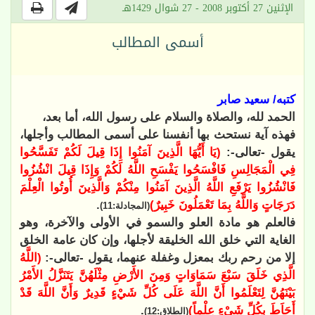
الإثنين 27 أكتوبر 2008 - 27 شوال 1429هـ
أسمى المطالب
كتبه/ سعيد صابر
الحمد لله، والصلاة والسلام على رسول الله، أما بعد،
فهذه آية نستحث بها أنفسنا على أسمى المطالب وأجلها،
يقول -تعالى-:
(يَا أَيُّهَا الَّذِينَ آمَنُوا إِذَا قِيلَ لَكُمْ تَفَسَّحُوا
فِي الْمَجَالِسِ فَافْسَحُوا يَفْسَحِ اللَّهُ لَكُمْ وَإِذَا قِيلَ انْشُزُوا
فَانْشُزُوا يَرْفَعِ اللَّهُ الَّذِينَ آمَنُوا مِنْكُمْ وَالَّذِينَ أُوتُوا الْعِلْمَ
دَرَجَاتٍ وَاللَّهُ بِمَا تَعْمَلُونَ خَبِيرٌ)
.
(المجادلة:11)
فالعلم هو مادة العلو والسمو في الأولى والآخرة، وهو
الغاية التي خلق الله الخليقة لأجلها، وإن كان عامة الخلق
إلا من رحم ربك بمعزل وغفلة عنهما، يقول -تعالى-:
(اللَّهُ
الَّذِي خَلَقَ سَبْعَ سَمَاوَاتٍ وَمِنَ الأَرْضِ مِثْلَهُنَّ يَتَنَزَّلُ الأَمْرُ
بَيْنَهُنَّ لِتَعْلَمُوا أَنَّ اللَّهَ عَلَى كُلِّ شَيْءٍ قَدِيرٌ وَأَنَّ اللَّهَ قَدْ
أَحَاَطَ بِكُلِّ شَيْءٍ عِلْماً)
.
(الطلاق:12)