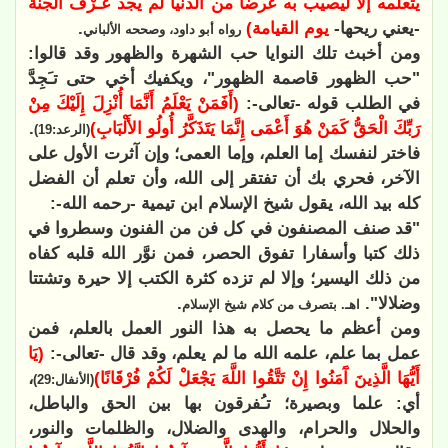
يتعلمه إلا ليصيب به عرضا من الدنيا لم يجد عـَرْفَ الجنة
-يعني ريحها-
يوم القيامة)
.
رواه أبو داود، وصححه الألباني
ومن أخبث تلك النوايا حب الشهرة والظهور وقد قالوا:
"حب الظهور قاصمة الظهور"، ويكفيك أخي حتى تـَجِدَّ
في الطلب قوله -تعالى-:
(أَفَمَنْ يَعْلَمُ أَنَّمَا أُنْزِلَ إِلَيْكَ مِنْ
رَبِّكَ الْحَقُّ كَمَنْ هُوَ أَعْمَى إِنَّمَا يَتَذَكَّرُ أُولُو الأَلْبَابِ)
.
(الرعد:19)
فاختر لنفسك إما العلم، وإما العمى؛ وإن آثرت الأول على
الآخر، فحري بك أن تفتقر إلى الله، وأن تعلم أن الفضل
كله بيد الله، يقول شيخ الإسلام ابن تيمية -رحمه الله-:
"قد صنف المصنفون في كل فن من الفنون وسطروا في
ذلك كتبا وأسفارا تفوق الحصر، فمن نوَّر الله قلبه كفاه
من ذلك اليسير؛ وإلا لم تزده كثرة الكتب إلا حيرة وتشتتا
وضلالا".
.
اهـ. بتصرف من كلام شيخ الإسلام
ومن أعظم ما يحصل به هذا النور العمل بالعلم، فمن
عمل بما علم، علمه الله ما لم يعلم، وقد قال -تعالى-:
(يَا
أَيُّهَا الَّذِينَ آَمَنُوا إِنْ تَتَّقُوا اللَّهَ يَجْعَلْ لَكُمْ فُرْقَانًا)
،
(الأنفال:29)
أي: علما وبصيرة؛ تـُفرقون بها بين الحق والباطل،
والحلال والحرام، والهدى والضلال، والظلمات والنور،