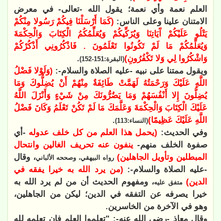
العلم نعمة وأي نعمة؛ يقول الله -تعالى- في معرض
الامتنان علينا وعلى الناس:
(كَمَا أَرْسَلْنَا فِيكُمْ رَسُولا مِنْكُمْ
يَتْلُو عَلَيْكُمْ آَيَاتِنَا وَيُزَكِّيكُمْ وَيُعَلِّمُكُمُ الْكِتَابَ وَالْحِكْمَةَ
وَيُعَلِّمُكُمْ مَا لَمْ تَكُونُوا تَعْلَمُونَ . فَاذْكُرُونِي أَذْكُرْكُمْ
وَاشْكُرُوا لِي وَلا تَكْفُرُونِ)
.
(البقرة:151-152)
ويقول ممتنا على نبيه -عليه الصلاة والسلام-:
(وَلَوْلا فَضْلُ
اللَّهِ عَلَيْكَ وَرَحْمَتُهُ لَهَمَّتْ طَائِفَةٌ مِنْهُمْ أَنْ يُضِلُّوكَ وَمَا
يُضِلُّونَ إِلا أَنْفُسَهُمْ وَمَا يَضُرُّونَكَ مِنْ شَيْءٍ وَأَنْزَلَ اللَّهُ
عَلَيْكَ الْكِتَابَ وَالْحِكْمَةَ وَعَلَّمَكَ مَا لَمْ تَكُنْ تَعْلَمُ وَكَانَ فَضْلُ
اللَّهِ عَلَيْكَ عَظِيمًا)
.
(النساء:113)
وفي الحديث:
(يحمل هذا العلم من كل خلف عدوله
-أي
صفوة الخلف منهم-
ينفون عنه تحريف الغالين وانتحال
المبطلين وتأويل الجاهلين)
، وقال
رواه البيهقي، وصححه الألباني
-عليه الصلاة والسلام-:
(من يرد الله به خيرا يفقه في
الدين)
،
ومفهوم الحديث أن من لم يرد الله به
متفق عليه
خيرا يصرفه عن
التفقه في الدين؛ ليكن من الجاهلين،
وهو في الآخرة من الخاسرين.
وقال معاذ -رضي الله عنه-: "تعلموا العلم فإن تعلمه لله