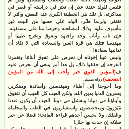
فليس للولد عندنا عذر إن تعثر في دراسته أو قصر في
مذاكرته، بل تلك هي الخطيئة الكبرى عند البعض، والتي لا
تغتفر، ولربما طـُرد الولد على حسها من البيت غير
مأسوف عليه، وذلك لمصلحته وحرصا منا على مستقبله،
فإن تاب وأناب وجد واجتهد وتفوق وتخرج طبيبا أو
مهندسا فتلك هي قرة العين والسعادة التي لا تكاد أن
تدانيها سعادة!
وليس عيبا إخوتاه أن نحرص على تفوق أبنائنا وتغمرنا
الفرحة إن حققوا ذلك، بل هذا أمر ينبغي أن نحرص عليه
ف
(المؤمن القوي خير وأحب إلى الله من المؤمن
الضعيف)
.
رواه مسلم
وما أحوجنا إلى أطباء ومهندسين وأساتذة ومفكرين
يعمرون الدنيا بدين الله، ولكن العيب كل العيب أن نتفوق
وأبناؤنا في دنيانا ونفشل في ديننا، العيب أن يكون عندنا
مُبَرَزونَ ومتخصصون واستشاريون في الطب والمحاماة
والفلك، ولا يحسن أحدهم قراءة الفاتحة؛ فضلا عن جبر
صلاته إن حدث بها خلل!