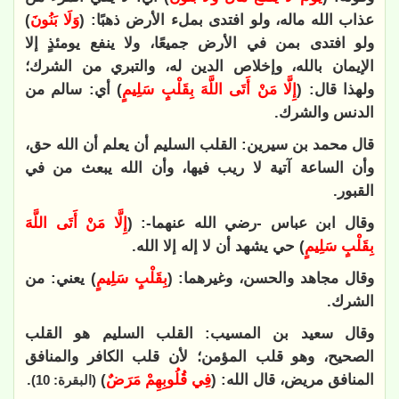
عذاب الله ماله، ولو افتدى بملء الأرض ذهبًا: (
وَلَا بَنُونَ
)
ولو افتدى بمن في الأرض جميعًا، ولا ينفع يومئذٍ إلا
الإيمان بالله، وإخلاص الدين له، والتبري من الشرك؛
ولهذا قال: (
إِلَّا مَنْ أَتَى اللَّهَ بِقَلْبٍ سَلِيمٍ
) أي: سالم من
الدنس والشرك.
قال محمد بن سيرين: القلب السليم أن يعلم أن الله حق،
وأن الساعة آتية لا ريب فيها، وأن الله يبعث من في
القبور.
وقال ابن عباس -رضي الله عنهما-: (
إِلَّا مَنْ أَتَى اللَّهَ
بِقَلْبٍ سَلِيمٍ
) حي يشهد أن لا إله إلا الله.
وقال مجاهد والحسن، وغيرهما: (
بِقَلْبٍ سَلِيمٍ
) يعني: من
الشرك.
وقال سعيد بن المسيب: القلب السليم هو القلب
الصحيح، وهو قلب المؤمن؛ لأن قلب الكافر والمنافق
المنافق مريض، قال الله: (
فِي قُلُوبِهِمْ مَرَضٌ
)
.
(البقرة: 10)