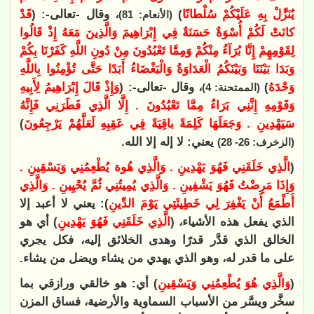
يُنَزِّلْ بِهِ عَلَيْكُمْ سُلْطانًا
)
، وقال -تعالى-: (
قَدْ
(الأنعام: 81)
كانَتْ لَكُمْ أُسْوَةٌ حَسَنَةٌ فِي إِبْرَاهِيمَ وَالَّذِينَ مَعَهُ إِذْ قَالُوا
لِقَوْمِهِمْ إِنَّا بُرَآءُ مِنْكُمْ وَمِمَّا تَعْبُدُونَ مِنْ دُونِ اللَّهِ كَفَرْنَا بِكُمْ
وَبَدَا بَيْنَنَا وَبَيْنَكُمُ الْعَدَاوَةُ وَالْبَغْضَاءُ أَبَدًا حَتَّى تُؤْمِنُوا بِاللَّهِ
وَحْدَهُ
)
، وقال -تعالى-: (
وَإِذْ قَالَ إِبْرَاهِيمُ لِأَبِيهِ
(الممتحنة: 4)
وَقَوْمِهِ إِنَّنِي بَرَاءٌ مِمَّا تَعْبُدُونَ . إِلَّا الَّذِي فَطَرَنِي فَإِنَّهُ
سَيَهْدِينِ . وَجَعَلَهَا كَلِمَةً باقِيَةً فِي عَقِبِهِ لَعَلَّهُمْ يَرْجِعُونَ
)
يعني: لا إله إلا الله.
(الزخرف: 26- 28)
(
الَّذِي خَلَقَنِي فَهُوَ يَهْدِينِ . وَالَّذِي هُوة يُطْعِمُنِي وَيَسْقِينِ .
وَإِذَا مَرِضْتُ فَهُوَ يَشْفِينِ . وَالَّذِي يُمِيتُنِي ثُمَّ يُحْيِينِ . وَالَّذِي
أَطْمَعُ أَنْ يَغْفِرَ لِي خَطِيئَتِي يَوْمَ الدِّينِ
): يعني لا أعبد إلا
الذي يفعل هذه الأشياء، (
الَّذِي خَلَقَنِي فَهُوَ يَهْدِينِ
) أي هو
الخالق الذي قدَّر قدرًا وهدى الخلائق إليه، فكل يجري
على ما قدر له، وهو الذي يهدي من يشاء ويضل من يشاء.
(
وَالَّذِي هُوَ يُطْعِمُنِي وَيَسْقِينِ
) أي: هو خالقي ورازقي بما
سخَّر ويسَّر من الأسباب السماوية والأرضية، فساق المزن