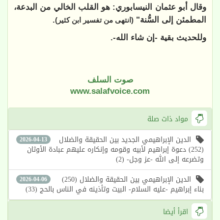
وقال أبو عثمان النيسابوري: هو القلب الخالي من البدعة،
المطمئن إلى السُّنة"
.
(انتهى من تفسير ابن كثير)
وللحديث بقية -إن شاء الله-.
صوت السلف
www.salafvoice.com
مواد ذات صلة
الدين الإبراهيمي الجديد بين الحقيقة والضلال
2026-04-13
(252) دعوة إبراهيم لأبيه وقومه وإنكاره عليهم عبادة الأوثان
وتضرعه إلى الله -عز وجل- (2)
الدين الإبراهيمي بين الحقيقة والضلال (250)
2026-04-06
بناء إبراهيم -عليه السلام- البيت وتأذينه في الناس بالحج (33)
اقرأ أيضا