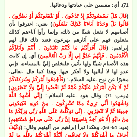
. أي: مقيمين على عبادتها ودعائها.
71)
(
قَالَ هَلْ يَسْمَعُونَكُمْ إِذْ تَدْعُونَ . أَوْ يَنْفَعُونَكُمْ أَوْ يَضُرُّونَ .
قَالُوا بَلْ وَجَدْنَا آبَاءَنَا كَذَلِكَ يَفْعَلُونَ
) يعني: اعترفوا بأن
أصنامهم لا تفعل شيئًا من ذلك، وإنما رأوا آباءهم كذلك
يفعلون فهم على آثارهم يهرعون فعند ذلك قال لهم
إبراهيم: (
قَالَ أَفَرَأَيْتُمْ مَا كُنْتُمْ تَعْبُدُونَ . أَنْتُمْ وَآبَاؤُكُمُ
الْأَقْدَمُونَ . فَإِنَّهُمْ عَدُوٌّ لِي إِلَّا رَبَّ الْعَالَمِينَ
) أي: إن كانت
هذه الأصنام شيئًا ولها تأثير، فلتخلص إليَّ بالمساءة، فإني
عدو لها لا أباليها ولا أفكر فيها. وهذا كما قال -تعالى-
مخبرًا عن نوح -عليه السلام-: (
فَأَجْمَعُوا أَمْرَكُمْ وَشُرَكاءَكُمْ
ثُمَّ لَا يَكُنْ أَمْرُكُمْ عَلَيْكُمْ غُمَّةً ثُمَّ اقْضُوا إِلَيَّ وَلَا تُنْظِرُونِ
)
. وقال هود -عليه السلام-: (
إِنِّي أُشْهِدُ اللَّهَ
(يونس: 71)
وَاشْهَدُوا أَنِّي بَرِيءٌ مِمَّا تُشْرِكُونَ . مِنْ دُونِهِ فَكِيدُونِي
جَمِيعًا ثُمَّ لَا تُنْظِرُونِ . إِنِّي تَوَكَّلْتُ عَلَى اللَّهِ رَبِّي وَرَبِّكُمْ مَا
مِنْ دابَّةٍ إِلَّا هُوَ آخِذٌ بِنَاصِيَتِهَا إِنَّ رَبِّي عَلَى صِراطٍ مُسْتَقِيمٍ
)
، وهكذا تبرأ إبراهيم من آلهتهم وقال: (
وَكَيْفَ
(هود: 54- 56)
أَخافُ ما أَشْرَكْتُمْ وَلَا تَخافُونَ أَنَّكُمْ أَشْرَكْتُمْ بِاللَّهِ ما لَمْ