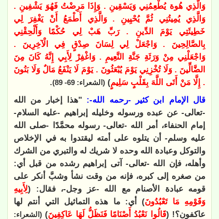
وَالَّذِي هُوة يُطْعِمُنِي وَيَسْقِينِ . وَإِذَا مَرِضْتُ فَهُوَ يَشْفِينِ .
وَالَّذِي يُمِيتُنِي ثُمَّ يُحْيِينِ . وَالَّذِي أَطْمَعُ أَنْ يَغْفِرَ لِي
خَطِيئَتِي يَوْمَ الدِّينِ . رَبِّ هَبْ لِي حُكْمًا وَأَلْحِقْنِي
بِالصَّالِحِينَ . وَاجْعَلْ لِي لِسَانَ صِدْقٍ فِي الْآخِرِينَ .
وَاجْعَلْنِي مِنْ وَرَثَةِ جَنَّةِ النَّعِيمِ . وَاغْفِرْ لِأَبِي إِنَّهُ كَانَ مِنَ
الضَّالِّينَ . وَلَا تُخْزِنِي يَوْمَ يُبْعَثُونَ . يَوْمَ لَا يَنْفَعُ مَالٌ وَلَا بَنُونَ
. إِلَّا مَنْ أَتَى اللَّهَ بِقَلْبٍ سَلِيمٍ
)
.
(الشعراء: 69- 89)
قال الإمام ابن كثير -رحمه الله-:
"هذا إخبار من الله
-تعالى- عن عبده ورسوله وخليله إبراهيم -عليه السلام-
إمام الحنفاء، أمر الله -تعالى- رسوله محمَّدًا -صلى الله
عليه وسلم- أن يتلوه على أمته ليقتدوا به في الإخلاص
والتوكل وعبادة الله وحده لا شريك له والتبري من الشرك
وأهله، فإن الله -تعالى- آتى إبراهيم رشده من قبل أي:
من صغره إلى كبره، فإنه من وقت نشأ وشبَّ أنكر على
قومه عبادة الأصنام مع الله -عز وجل-، فقال: (
لِأَبِيهِ
وَقَوْمِهِ مَا تَعْبُدُونَ
) أي: ما هذه التماثيل التي أنتم لها
عاكفون؟! (
قَالُوا نَعْبُدُ أَصْنَامًا فَنَظَلُّ لَهَا عَاكِفِينَ
)
(الشعراء: