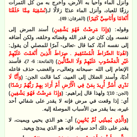
وأنزل الماء وأحيا به الأرض، وأخرج به من كل الثمرات
رزقًا للعباد، وأنزل الماء عذبًا زلالًا لـ(
نُسْقِيَهُ مِمَّا خَلَقْنَا
أَنْعَامًا وَأَنَاسِيَّ كَثِيرًا
)
.
(الفرقان: 49)
وقوله: (
وَإِذَا مَرِضْتُ فَهُوَ يَشْفِينِ
) أسند المرض إلى
نفسه، وإن كان عن قدر الله وقضائه وخلقه، ولكن أضافه
إلى نفسه أدبًا، كما قال -تعالى- آمرًا للمصلي أن يقول:
(
اهْدِنَا الصِّرَاطَ الْمُسْتَقِيمَ . صِرَاطَ الَّذِينَ أَنْعَمْتَ عَلَيْهِمْ
غَيْرِ الْمَغْضُوبِ عَلَيْهِمْ وَلَا الضَّالِّينَ
)
، فأسند
(الفاتحة: 6- 7)
الإنعام إلى الله -سبحانه وتعالى-، والغضب حذف فاعله
أدبًا، وأسند الضلال إلى العبيد، كما قالت الجن: (
وَأَنَّا لَا
نَدْرِي أَشَرٌّ أُرِيدَ بِمَنْ فِي الْأَرْضِ أَمْ أَرَادَ بِهِمْ رَبُّهُمْ رَشَدًا
)
؛ ولهذا قال إبراهيم: (
وَإِذَا مَرِضْتُ فَهُوَ يَشْفِينِ
)
(الجن: 10)
أي: إذا وقعت في مرض فإنه لا يقدر على شفائي أحد
غيره، بما يقدر من الأسباب الموصلة إليه.
(
وَالَّذِي يُمِيتُنِي ثُمَّ يُحْيِينِ
) أي: هو الذي يحيي ويميت، لا
يقدر على ذلك أحد سواه، فإنه هو الذي يبدئ ويعيد.