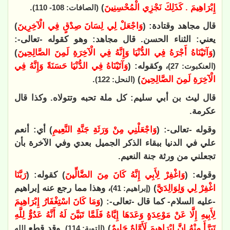
إِبْرَاهِيمَ . كَذَلِكَ نَجْزِي الْمُحْسِنِينَ
)
.
(الصافات: 108- 110)
قال مجاهد وقتادة: (
وَاجْعَلْ لِي لِسَانَ صِدْقٍ فِي الْآخِرِينَ
)
يعني: الثناء الحسن. قال مجاهد: وهو كقوله -تعالى-:
(
وَآتَيْنَاهُ أَجْرَهُ فِي الدُّنْيَا وَإِنَّهُ فِي الْآخِرَةِ لَمِنَ الصَّالِحِينَ
)
، وكقوله: (
وَآتَيْنَاهُ فِي الدُّنْيَا حَسَنَةً وَإِنَّهُ فِي
(العنكبوت: 27)
الْآخِرَةِ لَمِنَ الصَّالِحِينَ
)
.
(النحل: 122)
قال ليث بن أبي سليم: كل ملة تحبه وتتولاه. وكذا قال
عكرمة.
وقوله -تعالى-: (
وَاجْعَلْنِي مِنْ وَرَثَةِ جَنَّةِ النَّعِيمِ
) أي: أنعم
علي في الدنيا ببقاء الذكر الجميل بعدي وفي الآخرة بأن
تجعلني من ورثة جنة النعيم.
وقوله: (
وَاغْفِرْ لِأَبِي إِنَّهُ كَانَ مِنَ الضَّالِّينَ
) كقوله: (
رَبَّنَا
اغْفِرْ لِي وَلِوَالِدَيَّ
)
، وهذا مما رجع عنه إبراهيم
(إبراهيم: 41)
-عليه السلام- كما قال -تعالى-: (
وَمَا كَانَ اسْتِغْفَارُ إِبْرَاهِيمَ
لِأَبِيهِ إِلَّا عَنْ مَوْعِدَةٍ وَعَدَهَا إِيَّاهُ فَلَمَّا تَبَيَّنَ لَهُ أَنَّهُ عَدُوٌّ لِلَّهِ
تَبَرَّأَ مِنْهُ إِنَّ إِبْرَاهِيمَ لَأَوَّاهٌ حَلِيمٌ
)
. وقد قطع
(التوبة: 114)
الله