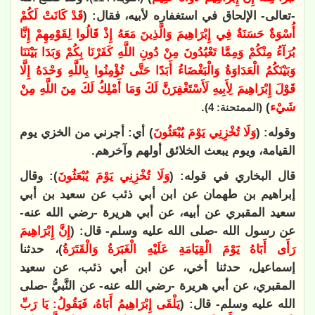
-تعالى- الإلحاق في استغفاره لأبيه، فقال: (
قَدْ كَانَتْ لَكُمْ
أُسْوَةٌ حَسَنَةٌ فِي إِبْرَاهِيمَ وَالَّذِينَ مَعَهُ إِذْ قَالُوا لِقَوْمِهِمْ إِنَّا
بُرَآءُ مِنْكُمْ وَمِمَّا تَعْبُدُونَ مِنْ دُونِ اللَّهِ كَفَرْنَا بِكُمْ وَبَدَا بَيْنَنَا
وَبَيْنَكُمُ الْعَدَاوَةُ وَالْبَغْضَاءُ أَبَدًا حَتَّى تُؤْمِنُوا بِاللَّهِ وَحْدَهُ إِلَّا
قَوْلَ إِبْرَاهِيمَ لِأَبِيهِ لَأَسْتَغْفِرَنَّ لَكَ وَمَا أَمْلِكُ لَكَ مِنَ اللَّهِ مِنْ
شَيْء
)
.
(الممتحنة: 4)
وقوله: (
وَلَا تُخْزِنِي يَوْمَ يُبْعَثُونَ
) أي: أجرني من الخزي يوم
القيامة، ويوم يبعث الخلائق أولهم وآخرهم.
قال البخاري في قوله: (
وَلَا تُخْزِنِي يَوْمَ يُبْعَثُونَ
): وقال
إبراهيم بن طهمان عن ابن أبي ذئب عن سعيد بن أبي
سعيد المقبري عن أبيه، عن أبي هريرة -رضي الله عنه-
عن رسول الله -صلى الله عليه وسلم- قال: (
إِنَّ إِبْرَاهِيمَ
رَأَى أَبَاهُ يَوْمَ الْقِيَامَةِ عَلَيْهِ الْغَبَرَةُ وَالْقَتَرَةُ
)، حدثنا
إسماعيل، حدثنا أخي، عن ابن أبي ذئب، عن سعيد
المقبري، عن أبي هريرة -رضي الله عنه- عن النَّبيُّ -صلى
الله عليه وسلم- قال: (
يَلْقَى إِبْرَاهِيمُ أَبَاهُ، فَيَقُولُ: يَا رَبِّ