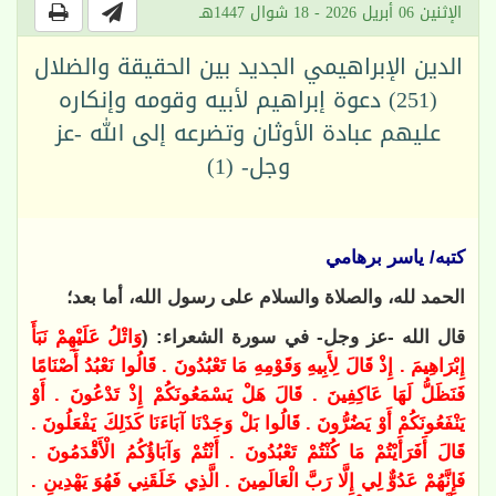
الإثنين 06 أبريل 2026 - 18 شوال 1447هـ
الدين الإبراهيمي الجديد بين الحقيقة والضلال
(251) دعوة إبراهيم لأبيه وقومه وإنكاره
عليهم عبادة الأوثان وتضرعه إلى الله -عز
وجل- (1)
كتبه/ ياسر برهامي
الحمد لله، والصلاة والسلام على رسول الله، أما بعد؛
قال الله -عز وجل- في سورة الشعراء: (
وَاتْلُ عَلَيْهِمْ نَبَأَ
إِبْرَاهِيمَ . إِذْ قَالَ لِأَبِيهِ وَقَوْمِهِ مَا تَعْبُدُونَ . قَالُوا نَعْبُدُ أَصْنَامًا
فَنَظَلُّ لَهَا عَاكِفِينَ . قَالَ هَلْ يَسْمَعُونَكُمْ إِذْ تَدْعُونَ . أَوْ
يَنْفَعُونَكُمْ أَوْ يَضُرُّونَ . قَالُوا بَلْ وَجَدْنَا آبَاءَنَا كَذَلِكَ يَفْعَلُونَ .
قَالَ أَفَرَأَيْتُمْ مَا كُنْتُمْ تَعْبُدُونَ . أَنْتُمْ وَآبَاؤُكُمُ الْأَقْدَمُونَ .
فَإِنَّهُمْ عَدُوٌّ لِي إِلَّا رَبَّ الْعَالَمِينَ . الَّذِي خَلَقَنِي فَهُوَ يَهْدِينِ .