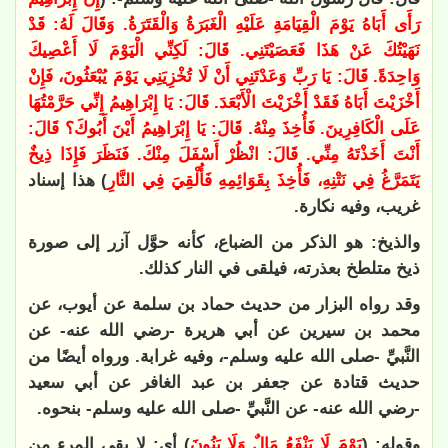
رَأَى أَبَاهُ يَوْمَ الْقِيَامَةِ عَلَيْهِ الْغَبَرَةُ وَالْقَتَرَةُ. وَقَالَ لَهُ: قَدْ
نَهَيْتُكَ عَنْ هَذَا فَعَصَيْتَنِي. قَالَ: لَكِنِّي الْيَوْمَ لَا أَعْصِيكَ
وَاحِدَةً. قَالَ: يَا رَبِّ وَعَدْتَنِي أَنْ لَا تُخْزِيَنِي يَوْمَ يُبْعَثُونَ، فَإِنْ
أَخْزَيْتَ أَبَاهُ فَقَدْ أَخْزَيْتَ الْأَبْعَدَ. قَالَ: يَا إِبْرَاهِيمُ إِنِّي حَرَّمْتُهَا
عَلَى الْكَافِرِينَ. فَأُخِذَ مِنْهُ. قَالَ: يَا إِبْرَاهِيمُ أَيْنَ أَبُوكَ؟ قَالَ:
أَنْتَ أَخَذْتَهُ مِنِّي. قَالَ: انْظُرْ أَسْفَلَ مِنْكَ. فَنَظَرَ فَإِذَا ذِيخٌ
يَتَمَرَّغُ فِي نَتْنِهِ، فَأُخِذَ بِقَوَائِمِهِ فَأُلْقِيَ فِي النَّارِ
) هذا إسناد
غريب، وفيه نكارة.
والذيخ: هو الذكر من الضباع، كأنه حوَّل آزر إلى صورة
ذيخ متلطخ بعذرته، فيلقى في النار كذلك.
وقد رواه البزار من حديث حماد بن سلمة عن أيوب، عن
محمد بن سيرين عن أبي هريرة -رضي الله عنه- عن
النَّبيِّ -صلى الله عليه وسلم-، وفيه غرابة. ورواه أيضًا من
حديث قتادة عن جعفر بن عبد الغافر عن أبي سعيد
-رضي الله عنه- عن النَّبيِّ -صلى الله عليه وسلم- بنحوه.
وقوله: (
يَوْمَ لَا يَنْفَعُ مَالٌ وَلَا بَنُونَ
) أي: لا يقي المرء من