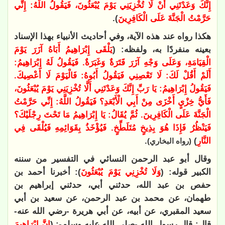
إِنَّكَ وَعَدْتَنِي أَنْ لَا تُخْزِيَنِي يَوْمَ يُبْعَثُونَ، فَيَقُولُ اللَّهُ: إِنِّي
حَرَّمْتُ الْجَنَّةَ عَلَى الْكَافِرِينَ
).
هكذا رواه عند هذه الآية، وفي أحاديث الأنبياء بهذا الإسناد
بعينه منفردًا به، ولفظه: (
يَلْقَى إِبْرَاهِيمُ أَبَاهُ آزَرَ يَوْمَ
الْقِيَامَةِ، وَعَلَى وَجْهِ آزَرَ قَتَرَةٌ وَغَبَرَةٌ. فَيَقُولُ لَهُ إِبْرَاهِيمُ:
أَلَمْ أَقُلْ لَكَ: لَا تَعْصِنِي فَيَقُولُ أَبُوهُ: فَالْيَوْمَ لَا أَعْصِيكَ.
فَيَقُولُ إِبْرَاهِيمُ: يَا رَبِّ إِنَّكَ وَعَدْتَنِي أَلَّا تُخْزِيَنِي يَوْمَ يُبْعَثُونَ،
فَأَيُّ خِزْيٍ أَخْزَى مِنْ أَبِي الْأَبْعَدِ؟ فَيَقُولُ اللَّهُ: إِنِّي حَرَّمْتُ
الْجَنَّةَ عَلَى الْكَافِرِينَ. ثُمَّ يُقَالُ: يَا إِبْرَاهِيمُ مَا تَحْتَ رِجْلَيْكَ؟
فَيَنْظُرُ فَإِذَا هُوَ بِذِيخٍ مُتَلَطِّخٍ. فَيُؤْخَذُ بِقَوَائِمِهِ فَيُلْقَى فِي
النَّارِ
)
.
(رواه البخاري)
وقال أبو عبد الرحمن النسائي في التفسير من سننه
الكبير قوله: (
وَلَا تُخْزِنِي يَوْمَ يُبْعَثُونَ
): أخبرنا أحمد بن
حفص بن عبد الله، حدثني أبي، حدثني إبراهيم بن
طهمان، عن محمد بن عبد الرحمن، عن سعيد بن أبي
سعيد المقبري، عن أبيه، عن أبي هريرة -رضي الله عنه-
قال: قال رسول الله -صلى الله عليه وسلم-: (
إِنَّ إِبْرَاهِيمَ