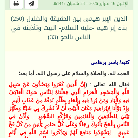
الإثنين 16 فبراير 2026 - 28 شعبان 1447هـ
الدين الإبراهيمي بين الحقيقة والضلال (250)
بناء إبراهيم -عليه السلام- البيت وتأذينه في
الناس بالحج (33)
كتبه/ ياسر برهامي
الحمد لله، والصلاة والسلام على رسول الله، أما بعد؛
فقال الله -تعالى-: (
إِنَّ الَّذِينَ كَفَرُوا وَيَصُدُّونَ عَنْ سَبِيلِ
اللَّهِ وَالْمَسْجِدِ الْحَرَامِ الَّذِي جَعَلْنَاهُ لِلنَّاسِ سَوَاءً الْعَاكِفُ
فِيهِ وَالْبَادِ وَمَنْ يُرِدْ فِيهِ بِإِلْحَادٍ بِظُلْمٍ نُذِقْهُ مِنْ عَذَابٍ أَلِيمٍ .
وَإِذْ بَوَّأْنَا لِإِبْرَاهِيمَ مَكَانَ الْبَيْتِ أَنْ لَا تُشْرِكْ بِي شَيْئًا وَطَهِّرْ
بَيْتِيَ لِلطَّائِفِينَ وَالْقَائِمِينَ وَالرُّكَّعِ السُّجُودِ . وَأَذِّنْ فِي
النَّاسِ بِالْحَجِّ يَأْتُوكَ رِجَالًا وَعَلَى كُلِّ ضَامِرٍ يَأْتِينَ مِنْ كُلِّ فَجٍّ
عَمِيقٍ . لِيَشْهَدُوا مَنَافِعَ لَهُمْ وَيَذْكُرُوا اسْمَ اللَّهِ فِي أَيَّامٍ