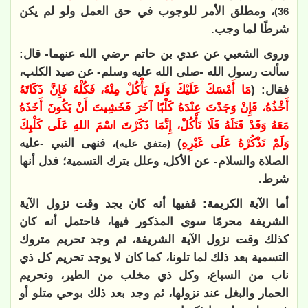
، ومطلق الأمر للوجوب في حق العمل ولو لم يكن
36)
شرطًا لما وجب.
وروى الشعبي عن عدي بن حاتم -رضي الله عنهما- قال:
سألت رسول الله -صلى الله عليه وسلم- عن صيد الكلب،
فقال: (
‌مَا ‌أَمْسَكَ ‌عَلَيْكَ ‌وَلَمْ ‌يَأْكُلْ ‌مِنْهُ، ‌فَكُلْهُ فَإِنَّ ذَكَاتَهُ
أَخْذُهُ، فَإِنْ وَجَدْتَ عِنْدَهُ كَلْبًا آخَرَ فَخَشِيتَ أَنْ يَكُونَ أَخَذَهُ
مَعَهُ وَقَدْ قَتَلَهُ فَلَا تَأْكُلْ، إِنَّمَا ذَكَرْتَ اسْمَ اللهِ عَلَى كَلْبِكَ
وَلَمْ تَذْكُرْهُ عَلَى غَيْرِهِ
)
، فنهى النبي -عليه
(متفق عليه)
الصلاة والسلام- عن الأكل، وعلل بترك التسمية؛ فدل أنها
شرط.
أما الآية الكريمة: ففيها أنه كان يجد وقت نزول الآية
الشريفة محرمًا سوى المذكور فيها، فاحتمل أنه كان
كذلك وقت نزول الآية الشريفة، ثم وجد تحريم متروك
التسمية بعد ذلك لما تلونا، كما كان لا يوجد تحريم كل ذي
ناب من السباع، وكل ذي مخلب من الطير، وتحريم
الحمار والبغل عند نزولها، ثم وجد بعد ذلك بوحي متلو أو