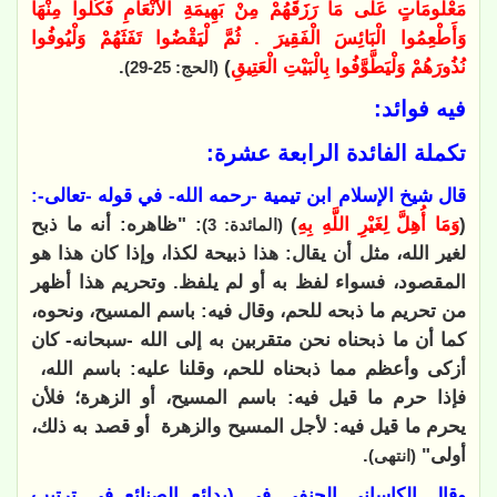
مَعْلُومَاتٍ عَلَى مَا رَزَقَهُمْ مِنْ بَهِيمَةِ الْأَنْعَامِ فَكُلُوا مِنْهَا
وَأَطْعِمُوا الْبَائِسَ الْفَقِيرَ . ثُمَّ لْيَقْضُوا تَفَثَهُمْ وَلْيُوفُوا
نُذُورَهُمْ وَلْيَطَّوَّفُوا بِالْبَيْتِ الْعَتِيقِ
)
.
(الحج: 25-29)
فيه فوائد:
تكملة الفائدة الرابعة عشرة:
قال شيخ الإسلام ابن تيمية -رحمه الله- في قوله -تعالى-:
(
وَمَا أُهِلَّ لِغَيْرِ اللَّهِ بِهِ
)
: "ظاهره: أنه ما ذبح
(المائدة: 3)
لغير الله، مثل أن يقال: هذا ذبيحة لكذا، وإذا كان هذا هو
المقصود، فسواء لفظ به أو لم يلفظ. وتحريم هذا أظهر
من تحريم ما ذبحه للحم، وقال فيه: باسم المسيح، ونحوه،
كما أن ما ذبحناه نحن متقربين به إلى الله -سبحانه- كان
أزكى وأعظم مما ذبحناه للحم، وقلنا عليه: باسم الله،
فإذا حرم ما قيل فيه: باسم المسيح، أو الزهرة؛ فلأن
يحرم ما قيل فيه: لأجل المسيح والزهرة أو قصد به ذلك،
أولى"
.
(انتهى)
وقال الكاساني الحنفي في (بدائع الصنائع في ترتيب