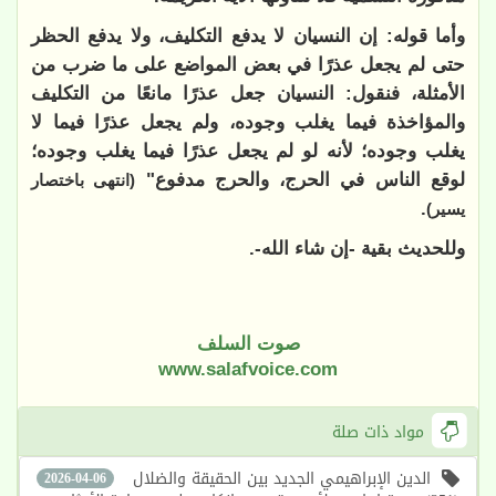
وأما قوله: إن النسيان لا يدفع التكليف، ولا يدفع الحظر
حتى لم يجعل عذرًا في بعض المواضع على ما ضرب من
الأمثلة، فنقول: النسيان جعل عذرًا مانعًا من التكليف
والمؤاخذة فيما يغلب وجوده، ولم يجعل عذرًا فيما لا
يغلب وجوده؛ لأنه لو لم يجعل عذرًا فيما يغلب وجوده؛
لوقع الناس في الحرج، والحرج مدفوع"
(انتهى باختصار
.
يسير)
وللحديث بقية -إن شاء الله-.
صوت السلف
www.salafvoice.com
مواد ذات صلة
الدين الإبراهيمي الجديد بين الحقيقة والضلال
2026-04-06