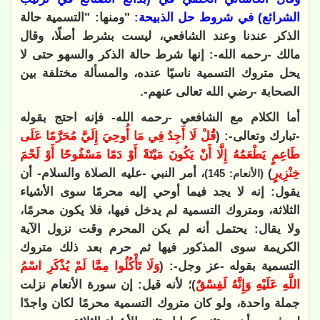
الشرائع) في شروط حل الذبيحة:
"ومنها: "التسمية حالة
الذكر عندنا وعند الشافعي، ليست بشرط أصلًا، وقال
مالك -رحمه الله-: إنها شرط حالة الذكر والسهو حتى لا
يحل متروك التسمية ناسيًا عنده، والمسألة مختلفة بين
الصحابة -رضي الله تعالى عنهم-.
أما الكلام مع الشافعي -رحمه الله- فإنه احتج بقوله
-تبارك وتعالى-: (
قُلْ لَا أَجِدُ فِي مَا أُوحِيَ إِلَيَّ مُحَرَّمًا عَلَى
طَاعِمٍ يَطْعَمُهُ إِلَّا أَنْ يَكُونَ مَيْتَةً أَوْ دَمًا مَسْفُوحًا أَوْ لَحْمَ
خِنْزِيرٍ
)
، أمر النبي -عليه الصلاة والسلام- أن
(الأنعام: 145)
يقول: إنه لا يجد فيما أوحي إليه محرمًا سوى الأشياء
الثلاثة، ومتروك التسمية لم يدخل فيها، فلا يكون محرمًا،
ولا يقال: يحتمل أنه لم يكن المحرم وقت نزول الآية
الكريمة سوى المذكور فيها ثم حرم بعد ذلك متروك
التسمية بقوله -عز وجل-: (
وَلَا تَأْكُلُوا مِمَّا لَمْ يُذْكَرِ اسْمُ
اللَّهِ عَلَيْهِ وَإِنَّهُ لَفِسْقٌ
)؛ لأنه قيل: إن سورة الأنعام نزلت
جملة واحدة، ولو كان متروك التسمية محرمًا لكان واجدًا