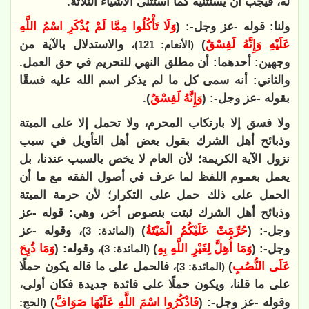
له، فيجب أن يستثنيه كما استثنى الأشياء الثلاثة.
ولنا: قوله -عز وجل-: (
وَلَا تَأْكُلُوا مِمَّا لَمْ يُذْكَرِ اسْمُ اللَّهِ
عَلَيْهِ وَإِنَّهُ لَفِسْقٌ
)
، والاستدلال بالآية من
(الأنعام: 121)
وجهين: أحدهما: أن مطلق النهي للتحريم في حق العمل.
والثاني: أنه سمى كل ما لم يذكر اسم الله عليه فسقًا
بقوله -عز وجل-: (
وَإِنَّهُ لَفِسْقٌ
).
ولا فسق إلا بارتكاب المحرم، ولا تحمل إلا على الميتة
وذبائح أهل الشرك بقول بعض أهل التأويل في سبب
نزول الآية الكريمة؛ لأن العام لا يخص بالسبب عندنا، بل
يعمل بعموم اللفظ لما عرف في أصول الفقه مع ما أن
الحمل على ذلك حمل على التكرار؛ لأن حرمة الميتة
وذبائح أهل الشرك ثبتت بنصوص أخر، وهي: قوله -عز
وجل-: (
حُرِّمَتْ عَلَيْكُمُ الْمَيْتَةُ
)
، وقوله -عز
(المائدة: 3)
وجل-: (
وَمَا أُهِلَّ لِغَيْرِ اللَّهِ بِهِ
)
، وقوله: (
وَمَا ذُبِحَ
(المائدة: 3)
عَلَى النُّصُبِ
)
، فالحمل على ما قاله يكون حملًا
(المائدة: 3)
على ما قلنا، ويكون حملًا على فائدة جديدة فكان أولى،
وقوله -عز وجل-: (
فَاذْكُرُوا اسْمَ اللَّهِ عَلَيْهَا صَوَافَّ
)
(الحج: