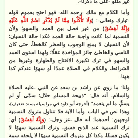
غير متلو -على ما ذكرنا-.
وأما الكلام مع مالك -رحمه الله- فهو احتج بعموم قوله
-تبارك وتعالى-: (
وَلَا تَأْكُلُوا مِمَّا لَمْ يُذْكَرِ اسْمُ اللَّهِ عَلَيْهِ
وَإِنَّهُ لَفِسْقٌ
) من غير فصل بين العمد والسهو؛ ولأن
التسمية لما كانت واجبة حالة العمد فكذا حالة النسيان؛
لأن النسيان لا يمنع الوجوب والحظر كالخطأ، حتى كان
الناسي والخاطئ جائز المؤاخذة عقلًا؛ ولهذا استوى العمد
والسهو في ترك تكبيرة الافتتاح والطهارة وغيرها من
الشرائط، والكلام في الصلاة عمدًا أو سهوًا عندكم كذا
ههنا.
ولنا: ما روي عن راشد بن سعد عن النبي -عليه الصلاة
والسلام- أنه قال: "ذبيحة المسلم حلال؛ سمَّى أو لم
يسمٍّ، ما لم يتعمد"
،
(أخرجه أبو داود في مراسيله بسند ضعيف)
وهذا نص في الباب. وأما الآية فلا تتناول متروك التسمية
لوجهين: أحدهما: أنه قال -عز وجل-: (
وَإِنَّهُ لَفِسْقٌ
) أي:
ترك التسمية عند الذبح فسق، وترك التسمية سهوًا لا
يكون فسقًا، وكذا كل متروك التسمية سهوًا لا يلحقه سمة