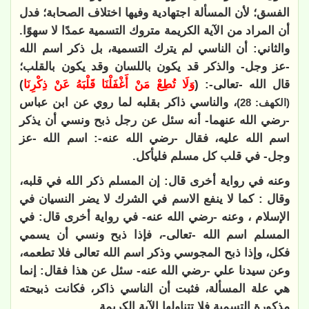
الفسق؛ لأن المسألة اجتهادية وفيها اختلاف الصحابة؛ فدل
أن المراد من الآية الكريمة متروك التسمية عمدًا لا سهوًا.
والثاني: أن الناسي لم يترك التسمية، بل ذكر اسم الله
-عز وجل- والذكر قد يكون باللسان وقد يكون بالقلب؛
قال الله -تعالى-: (
وَلَا تُطِعْ مَنْ أَغْفَلْنَا قَلْبَهُ عَنْ ذِكْرِنَا
)
، والناسي ذاكر بقلبه لما روي عن ابن عباس
(الكهف: 28)
-رضي الله عنهما- أنه سئل عن رجل ذبح ونسي أن يذكر
اسم الله عليه، فقال -رضي الله عنه-: اسم الله -عز
وجل- في قلب كل مسلم فليأكل.
وعنه في رواية أخرى قال: إن المسلم ذكر الله في قلبه،
وقال : كما لا ينفع الاسم في الشرك لا يضر النسيان في
الإسلام ، وعنه -رضي الله عنه- في رواية أخرى قال: في
المسلم اسم الله -تعالى-، فإذا ذبح ونسي أن يسمي
فكل، وإذا ذبح المجوسي وذكر اسم الله تعالى فلا تطعمه،
وعن سيدنا علي -رضي الله عنه- سئل عن هذا فقال: إنما
هي علة المسألة، فثبت أن الناسي ذاكر، فكانت ذبيحته
مذكورة التسمية فلا تتناولها الآية الكريمة.