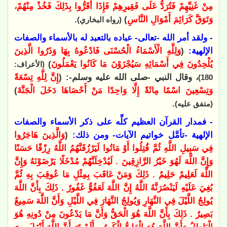
مِنْ غَنِيِّهِمْ فَتُرَدُّ عَلَى فَقِيرِهِمْ فَإِذَا أَقَرُّوا بِذَلِكَ فَخُذْ مِنْهُمْ،
وَتَوَقَّ كَرَائِمَ أَمْوَالِ النَّاسِ
)
.
(رواه البخاري)
- ولقد أمر الله -تعالى- عباده بالتعبد له بالأسماء والصفات
الإلهية:
(
وَلِلَّهِ الْأَسْمَاءُ الْحُسْنَى فَادْعُوهُ بِهَا وَذَرُوا الَّذِينَ
يُلْحِدُونَ فِي أَسْمَائِهِ سَيُجْزَوْنَ مَا كَانُوا يَعْمَلُونَ
)
(الأعراف:
، وقال النبي -صلى الله عليه وسلم-: (
إِنَّ لِلَّهِ تِسْعَةً
180)
وَتِسْعِينَ اسْمًا مِائَةً إِلَّا وَاحِدًا مَنْ أَحْصَاهَا دَخَلَ الْجَنَّةَ
)
.
(متفق عليه)
- فمدار القرآن العظيم كلِّه على ذكر الأسماء والصفات
الإلهية -تأمَّل خواتيم الآيات- ومن ذلك:
(
وَالَّذِينَ هَاجَرُوا
فِي سَبِيلِ اللَّهِ ثُمَّ قُتِلُوا أَوْ مَاتُوا لَيَرْزُقَنَّهُمُ اللَّهُ رِزْقًا حَسَنًا
وَإِنَّ اللَّهَ لَهُوَ خَيْرُ الرَّازِقِينَ . لَيُدْخِلَنَّهُمْ مُدْخَلًا يَرْضَوْنَهُ وَإِنَّ
اللَّهَ لَعَلِيمٌ حَلِيمٌ . ذَلِكَ وَمَنْ عَاقَبَ بِمِثْلِ مَا عُوقِبَ بِهِ ثُمَّ
بُغِيَ عَلَيْهِ لَيَنْصُرَنَّهُ اللَّهُ إِنَّ اللَّهَ لَعَفُوٌّ غَفُورٌ . ذَلِكَ بِأَنَّ اللَّهَ
يُولِجُ اللَّيْلَ فِي النَّهَارِ وَيُولِجُ النَّهَارَ فِي اللَّيْلِ وَأَنَّ اللَّهَ سَمِيعٌ
بَصِيرٌ . ذَلِكَ بِأَنَّ اللَّهَ هُوَ الْحَقُّ وَأَنَّ مَا يَدْعُونَ مِنْ دُونِهِ هُوَ