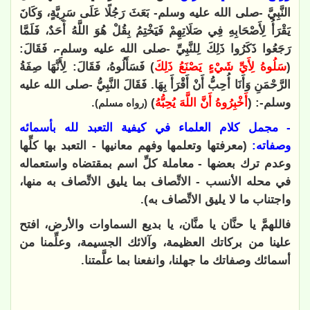
النَّبِيَّ -صلى الله عليه وسلم- بَعَثَ رَجُلًا عَلَى سَرِيَّةٍ، وَكَانَ
يَقْرَأُ لِأَصْحَابِهِ فِي صَلَاتِهِمْ فَيَخْتِمُ بِقُلْ هُوَ اللَّهُ أَحَدٌ، فَلَمَّا
رَجَعُوا ذَكَرُوا ذَلِكَ لِلنَّبِيِّ -صلى الله عليه وسلم-، فَقَالَ:
(
سَلُوهُ لِأَيِّ شَيْءٍ يَصْنَعُ ذَلِكَ
) فَسَأَلُوهُ، فَقَالَ: لِأَنَّهَا صِفَةُ
الرَّحْمَنِ وَأَنَا أُحِبُّ أَنْ أَقْرَأَ بِهَا. فَقَالَ النَّبِيُّ -صلى الله عليه
وسلم-: (
أَخْبِرُوهُ أَنَّ اللَّهَ يُحِبُّهُ
)
.
(رواه مسلم)
- مجمل كلام العلماء في كيفية التعبد لله بأسمائه
وصفاته:
(معرفتها وتعلمها وفهم معانيها - التعبد بها كلِّها
وعدم ترك بعضها - معاملة كلِّ اسم بمقتضاه واستعماله
في محله الأنسب - الاتِّصاف بما يليق الاتِّصاف به منها،
واجتناب ما لا يليق الاتِّصاف به).
فاللهمَّ يا حنَّان يا منَّان، يا بديع السماوات والأرض، افتح
علينا من بركاتك العظيمة، وآلائك الجسيمة، وعلِّمنا من
أسمائك وصفاتك ما جهلنا، وانفعنا بما علَّمتنا.