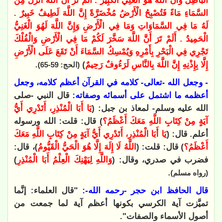
الْبَاطِلُ وَأَنَّ اللَّهَ هُوَ الْعَلِيُّ الْكَبِيرُ . أَلَمْ تَرَ أَنَّ اللَّهَ أَنْزَلَ مِنَ
السَّمَاءِ مَاءً فَتُصْبِحُ الْأَرْضُ مُخْضَرَّةً إِنَّ اللَّهَ لَطِيفٌ خَبِيرٌ .
لَهُ مَا فِي السَّمَاوَاتِ وَمَا فِي الْأَرْضِ وَإِنَّ اللَّهَ لَهُوَ الْغَنِيُّ
الْحَمِيدُ .
أَلَمْ تَرَ أَنَّ اللَّهَ سَخَّرَ لَكُمْ مَا فِي الْأَرْضِ وَالْفُلْكَ
تَجْرِي فِي الْبَحْرِ بِأَمْرِهِ وَيُمْسِكُ السَّمَاءَ أَنْ تَقَعَ عَلَى الْأَرْضِ
إِلَّا بِإِذْنِهِ إِنَّ اللَّهَ بِالنَّاسِ لَرَءُوفٌ رَحِيمٌ
)
.
(الحج: 59-65)
- وجعل الله -تعالى- كلامه في القرآن أعظم كلامه، وجعل
أعظمه ما اشتمل على أسمائه وصفاته:
قال النبي -صلى
الله عليه وسلم- لمعاذ بن جبل: (
يَا أَبَا الْمُنْذِرِ، أَتَدْرِي أَيُّ
آيَةٍ مِنْ كِتَابِ اللَّهِ مَعَكَ أَعْظَمُ؟
) قال: قلت: الله ورسوله
أعلم. قال: (
يَا أَبَا الْمُنْذِرِ، أَتَدْرِي أَيُّ آيَةٍ مِنْ كِتَابِ اللَّهِ مَعَكَ
أَعْظَمُ؟
) قال: قلت: (
اللَّهُ لَا إِلَهَ إِلَّا هُوَ الْحَيُّ الْقَيُّومُ
)، قال:
فضرب في صدري، وقال: (
وَاللَّهِ لِيَهْنِكَ الْعِلْمُ أَبَا الْمُنْذِرِ
)
.
(رواه مسلم)
قال الحافظ ابن حجر -رحمه الله-:
"قال العلماء: إنَّما
تميَّزت آية الكرسي بكونها أعظم آية لما جمعت من
أصول الأسماء والصفات".