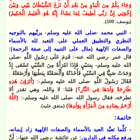
وَجَاءَ بِكُمْ مِنَ الْبَدْوِ مِنْ بَعْدِ أَنْ نَزَغَ الشَّيْطَانُ بَيْنِي وَبَيْنَ
إِخْوَتِي إِنَّ رَبِّي لَطِيفٌ لِمَا يَشَاءُ إِنَّهُ هُوَ الْعَلِيمُ الْحَكِيمُ
)
.
(يوسف: 100)
- النبي محمد -صلى الله عليه وسلم- يربِّيهم بالتوجيه
النظري والتطبيق العملي على التعبد لله بالأسماء
والصفات الإلهية (مثال على التنبيه إلى صفة الرحمة):
قال عمر -رضي الله عنه-: قَدِمَ عَلَى رَسُولِ اللَّهِ -صلى
الله عليه وسلم- بِسَبْيٍ فَإِذَا امْرَأَةٌ مِنَ السَّبْيِ تَسْعَى إِذْ
وَجَدَتْ صَبِيًّا فِي السَّبْيِ فَأَخَذَتْهُ وَأَلْصَقَتْهُ بِبَطْنِهَا وَأَرْضَعَتْهُ .
فَقَالَ رَسُولُ اللَّهِ -صلى الله عليه وسلم-: (
أَتَرَوْنَ هَذِهِ
طَارِحَةً وَلَدَهَا فِي النَّارِ؟
) قلنا: لا والله، وهي تقدر ألا
تطرحَه، فقال رسول الله -صلى الله عليه وسلم-: (
اللَّهُ
أَرْحَمُ بِعِبَادِهِ مِنَ الْمَرْأَةِ بِوَلَدِهَا
)
.
(متفق عليه)
خاتمة:
- كلَّما تعبَّد العبد بالأسماء والصفات الإلهية زاد إيمانه،
ورفع مكانه في الدارين:
عن عائشة -رضي الله عنها-: أَنَّ