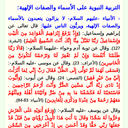
التربية النبوية على الأسماء والصفات الإلهية:
- الأنبياء -عليهم السلام- لا يزالون يتعبدون بالأسماء
والصفات الإلهية، ويربُّون الناس عليها:
قال تعالى عن
إبراهيم وإسماعيل: (
وَإِذْ يَرْفَعُ إِبْرَاهِيمُ الْقَوَاعِدَ مِنَ الْبَيْتِ
وَإِسْمَاعِيلُ رَبَّنَا تَقَبَّلْ مِنَّا إِنَّكَ أَنْتَ السَّمِيعُ الْعَلِيمُ
)
(البقرة:
. وقال عن توبة آدم وحواء -عليهما السلام-: (
قَالَا رَبَّنَا
127)
ظَلَمْنَا أَنْفُسَنَا وَإِنْ لَمْ تَغْفِرْ لَنَا وَتَرْحَمْنَا لَنَكُونَنَّ مِنَ
الْخَاسِرِينَ
)
. وقال عن موسى -عليه السلام-:
(الأعراف: 23)
(
فَسَقَى لَهُمَا ثُمَّ تَوَلَّى إِلَى الظِّلِّ فَقَالَ رَبِّ إِنِّي لِمَا أَنْزَلْتَ
إِلَيَّ مِنْ خَيْرٍ فَقِيرٌ
)
. وقال عن أيوب: (
وَأَيُّوبَ
(القصص: 24)
إِذْ نَادَى رَبَّهُ أَنِّي مَسَّنِيَ الضُّرُّ وَأَنْتَ أَرْحَمُ الرَّاحِمِينَ .
فَاسْتَجَبْنَا لَهُ فَكَشَفْنَا مَا بِهِ مِنْ ضُرٍّ وَآتَيْنَاهُ أَهْلَهُ وَمِثْلَهُمْ
مَعَهُمْ رَحْمَةً مِنْ عِنْدِنَا وَذِكْرَى لِلْعَابِدِينَ
)
.
(الأنبياء: 83-84)
وقال عن يوسف -عليه السلام-: (
وَرَفَعَ أَبَوَيْهِ عَلَى الْعَرْشِ
وَخَرُّوا لَهُ سُجَّدًا وَقَالَ يَا أَبَتِ هَذَا تَأْوِيلُ رُؤْيَايَ مِنْ قَبْلُ قَدْ
جَعَلَهَا رَبِّي حَقًّا وَقَدْ أَحْسَنَ بِي إِذْ أَخْرَجَنِي مِنَ السِّجْنِ