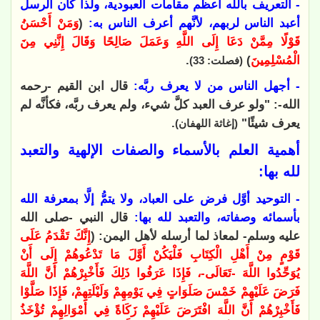
- التعريف بالله أعظم مقامات العبودية، ولذا كان الرسل
أعبد الناس لربهم، لأنَّهم أعرف الناس به:
(
وَمَنْ أَحْسَنُ
قَوْلًا مِمَّنْ دَعَا إِلَى اللَّهِ وَعَمَلَ صَالِحًا وَقَالَ إِنَّنِي مِنَ
الْمُسْلِمِينَ
)
.
(فصلت: 33)
- أجهل الناس من لا يعرف ربَّه:
قال ابن القيم -رحمه
الله-: "ولو عرف العبد كلَّ شيء، ولم يعرف ربَّه، فكأنَّه لم
يعرف شيئًا"
.
(إغاثة اللهفان)
أهمية العلم بالأسماء والصفات الإلهية والتعبد
لله بها:
- التوحيد أوَّل فرض على العباد، ولا يتمُّ إلَّا بمعرفة الله
بأسمائه وصفاته، والتعبد لله بها:
قال النبي -صلى الله
عليه وسلم- لمعاذ لما أرسله لأهل اليمن: (
إِنَّكَ تَقْدَمُ عَلَى
قَوْمٍ مِنْ أَهْلِ الْكِتَابِ فَلْيَكُنْ أَوَّلَ مَا تَدْعُوهُمْ إِلَى أَنْ
يُوَحِّدُوا اللَّهَ -تَعَالَى-، فَإِذَا عَرَفُوا ذَلِكَ فَأَخْبِرْهُمْ أَنَّ اللَّهَ
فَرَضَ عَلَيْهِمْ خَمْسَ صَلَوَاتٍ فِي يَوْمِهِمْ وَلَيْلَتِهِمْ، فَإِذَا صَلَّوْا
فَأَخْبِرْهُمْ أَنَّ اللَّهَ افْتَرَضَ عَلَيْهِمْ زَكَاةً فِي أَمْوَالِهِمْ تُؤْخَذُ