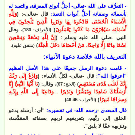
- التعرُّف على الله -تعالى- أجلُّ أنواع المعرفة، والتعبد له
بأسمائه وصفاته أجلُّ أبواب التعبد:
قال -تعالى-: (
وَلِلَّهِ
الْأَسْمَاءُ الْحُسْنَى فَادْعُوهُ بِهَا وَذَرُوا الَّذِينَ يُلْحِدُونَ فِي
أَسْمَائِهِ سَيُجْزَوْنَ مَا كَانُوا يَعْمَلُونَ
)
، وقال
(الأعراف: 180)
النبي -صلى الله عليه وسلم-: (
إِنَّ لِلَّهِ تِسْعَةً وَتِسْعِينَ
اسْمًا مِائَةً إِلَّا وَاحِدًا، مَنْ أَحْصَاهَا دَخَلَ الْجَنَّةَ
)
.
(متفق عليه)
التعريف بالله خلاصة دعوة الأنبياء:
- قامت دعوة الرسل جميعًا على هذا الأصل العظيم
"اعرفوا الله":
قال -تعالى- لكلِّ الأنبياء: (
وَادْعُ إِلَى رَبِّكَ
إِنَّكَ لَعَلَى هُدًى مُسْتَقِيمٍ
)
، وقال: (
يَا أَيُّهَا النَّبِيُّ إِنَّا
(الحج: 67)
أَرْسَلْنَاكَ شَاهِدًا وَمُبَشِّرًا وَنَذِيرًا . وَدَاعِيًا إِلَى اللَّهِ بِإِذْنِهِ
وَسِرَاجًا مُنِيرًا
)
.
(الأحزاب: 45-46)
قال السعدي -رحمه الله- في تفسيره:
"أي: أرسله يدعو
الخلق إلى ربِّهم، بتعريفهم لربهم بصفاته المقدَّسة،
وتنزيهه عمَّا لا يليق".