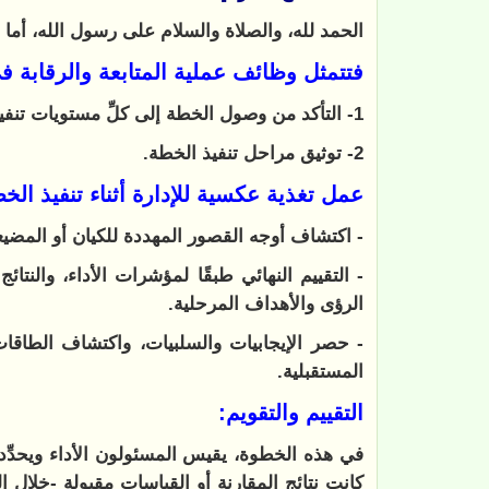
الحمد لله، والصلاة والسلام على رسول الله، أما ب
فتتمثل وظائف عملية المتابعة والرقابة ف
1- ال
تأكد من وصول الخطة إلى كلِّ مستويات تنفيذ
2- توثيق مراحل تنفيذ الخطة.
عمل تغذية عكسية للإدارة أثناء تنفيذ الخ
-
اكتشاف أوجه القصور المهددة للكيان أو المضيع
-
التقييم النهائي طبقًا لمؤشرات الأداء، والنتائج
الرؤى والأهداف المرحلية.
- حصر الإيجابيات والسلبيات، واكتشاف الطاق
المستقبلية.
التقييم والتقويم:
في هذه الخطوة، يقيس المسئولون الأداء ويحدِّدو
كانت نتائج المقارنة أو القياسات مقبولة -خلال ا