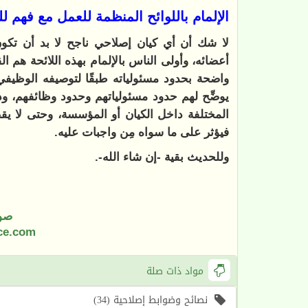
الإلمام باللوائح المنظمة للعمل مع فهم 
لا شك أن أي كيان إصلاحي ناجح لا بد أن تكو
أعضائه، وأولى الناس بالإلمام بهذه اللائحة هم ا
واضحة بحدود مسئولياته طبقًا لتوصيفه الوظيفي 
يوضِّح لهم حدود مسئولياتهم وحدود وظائفهم، وذ
المختلفة داخل الكيان أو المؤسسة، وحتى لا يقص
فيؤثر على ما سواه مِن واجبات عليه.
وللحديث بقية -إن شاء الله-.
صو
ce.com
مواد ذات صلة
نصائح وضوابط إصلاحية (34)