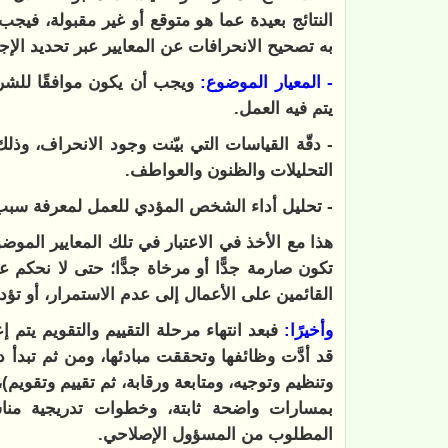
النتائج بعيدة عما هو متوقع أو غير مقبولة، فيجب
به تصحيح الانحرافات عن المعايير عبر تحديد الإج
- المعيار الموضوع:
ويجب أن يكون موافقًا للشرع 
يتم فيه العمل.
- دقّة القياسات التي بيّنت وجود الانحراف، وذ
التحليلات والظنون والعواطف.
- تحليل أداء الشخص المؤدي للعمل لمعرفة سبب
هذا مع الأخذ في الاعتبار في تلك المعايير الموض
تكون صارمة جدًّا أو مرخاة جدًّا؛ حتى لا نحكم ع
القائمين على الأعمال إلى عدم الاستمرار، أو تؤدي
وأخيرًا:
فبعد انتهاء مرحلة التقييم والتقويم يتم إ
قد أدَّت وظائفها وتحققت مبادئها، ومن ثم تبدأ د
وتنظيم وتوجيه، ومتابعة ورقابة، ثم تقييم وتقويم
بمسارات واضحة ثابتة، وخطوات تدريجية مناسب
المطلوب من المسؤول الإصلاحي.