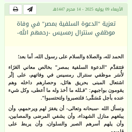
الأربعاء 09 يوليه 2025 - 14 محرم 1447هـ
تعزية "الدعوة السلفية بمصر" في وفاة
موظفي سنترال رمسيس -رحمهم الله-
الحمد لله، والصلاة والسلام على رسول الله، أما بعد؛
فتتقدَّم "الدعوة السلفية بمصر" بخالص معاني العَزَاء
لأُسَر موظفي سنترال رمسيس في وفاتهم، على إثْر
اشتعال المبنى بحريق هائل، وحصارهم داخله وهم
يقومون بواجبهم: "فـلله ما أخذ وله ما أعطى، وكل شيء
عنده بأجل ‌مُسَمًّى؛ فلتصبروا ولتحتسبوا".
ونسأل الله -سبحانه وتعالى- أن يغفرَ لهم ويرحمهم، وأن
يبلغهم منازل الشهداء، وأن يشفي المرضى والمصابين،
وأن يلهم أسرهم الصبر والسلوان، وأن يربط على
قلوبهم.