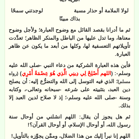
لولا الملامة أو حذار مسبة لوجدتني سمحًا
بذاك مبينًا
ثم ما أدرانا بقصد القائل مع وضوح العبارة؛ ولأجل وضوح
معناها، وما تدل عليها من الباطل والمنكر الظاهر؛ تعدَّدت
تأويلاتهم التعسفية لها، وكلها من أبعد ما يكون عن ظاهر
العبارة.
فأين هذه العبارة الشركية من دعاء
النبي -صلى الله عليه
وسلم-: (
اللهم أَصْلِحْ لِي دِينِي الَّذِي هُوَ عِصْمَةُ أَمْرِي
)
(رواه
؛ الذي فيه التوسل إلى الله والتضرُّع إليه: أن يصلح
مسلم)
دين العبد، بتثبيته على شرعه -سبحانه وتعالى-، وكتابه
وسنة -صلى الله عليه وسلم-؛ إذ لا صلاح لدين العبد إلا
بذلك.
ثم هل يجوز أن يقال: اللهم انشلني من أوحال سنة
رسول الله، أو أوحال الإسلام، أو أوحال القرآن؟!
اللهم إنا نبرأ إليك من هذا الضلال، وممَّن يجوِّزه بالتأويل!