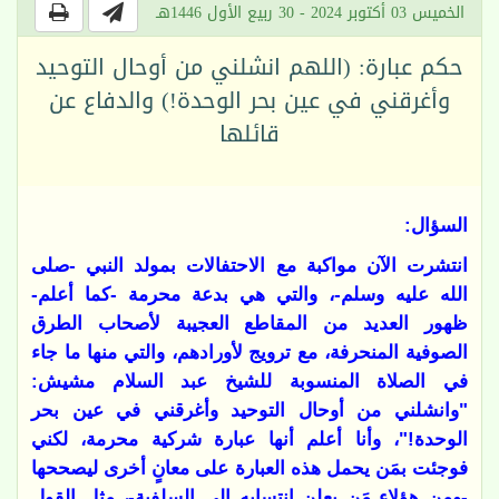
الخميس 03 أكتوبر 2024 - 30 ربيع الأول 1446هـ
حكم عبارة: (اللهم انشلني من أوحال التوحيد
وأغرقني في عين بحر الوحدة!) والدفاع عن
قائلها
السؤال:
انتشرت الآن مواكبة مع الاحتفالات بمولد النبي -صلى
الله عليه وسلم-، والتي هي بدعة محرمة -كما أعلم-
ظهور العديد من المقاطع العجيبة لأصحاب الطرق
الصوفية المنحرفة، مع ترويج لأورادهم، والتي منها ما جاء
في الصلاة المنسوبة للشيخ عبد السلام مشيش:
"وانشلني من أوحال التوحيد وأغرقني في عين بحر
الوحدة!"، وأنا أعلم أنها عبارة شركية محرمة، لكني
فوجئت بمَن يحمل هذه العبارة على معانٍ أخرى ليصححها
-ومِن هؤلاء مَن يعلن انتسابه إلى السلفية-، مثل القول