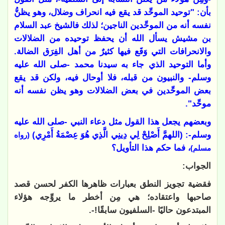
بأن: "توحيد الموحِّد قد يقع فيه انحراف وضلال، وهو يظنُّ
نفسه أنه من الموحِّدين الناجين؛ لذلك فالشيخ عبد السلام
بن مشيش يسأل الله أن يحفظ توحيده من الضلالات
والانحرافات التي وَقَع فيها كثيرٌ من أهل الفِرَق الضالة.
وأما التوحيد الذي جاء به سيدنا محمد -صلى الله عليه
وسلم- والنبيون من قبله، فلا أوحال فيه، ولكن قد يقع
بعض الموحِّدين في بعض الضلالات وهو يظن نفسه أنه
موحِّد".
وبعضهم يجعل هذا القول مثل دعاء النبي -صلى الله عليه
وسلم-: (اللهمَّ أَصْلِحْ لِي دِينِي الَّذِي هُوَ عِصْمَةُ أَمْرِي)
(رواه
، فما حكم هذا التأويل؟
مسلم)
الجواب:
فقضية تجويز النطق بعبارات ظاهرها الكفر لحسن قصد
صاحبها واعتقاده؛ هي مِن أخطر ما يروِّجه هؤلاء
المبتدعون حاليًا -السلفيون سابقًا!-.