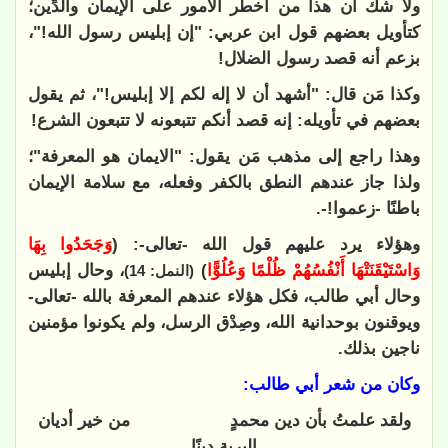
ولا شك أن هذا من أخطر الأمور على الإيمان والدِّين؛
كتأويل بعضهم قول ابن عربي: "إن إبليس رسول الله!"،
بزعم أنه قصد رسول الضلال!
وكذا مَن قال: "أشهد أن لا إله لكم إلا إبليس!"، ثم يقول
بعضهم في تأويله: إنه قصد أنكم تتبعونه لا تتبعون الشرع!
وهذا راجع إلى مذهب مَن يقول: "الايمان هو المعرفة"؛
ولذا جاز عندهم النطق بالكفر وفعله، مع سلامة الإيمان
باطنًا -زعموا!-.
وهؤلاء يرد عليهم قول الله -تعالى-: (
‌وَجَحَدُوا ‌بِهَا
‌وَاسْتَيْقَنَتْهَا ‌أَنْفُسُهُمْ ‌ظُلْمًا ‌وَعُلُوًّا
)
،
وحال إبليس
(النمل: 14)
وحال أبي طالب، فكل هؤلاء عندهم المعرفة بالله -تعالى-
ويوقنون بوحدانية الله، وصِدْق الرسل، ولم يكونوا مؤمنين
ناجين بذلك.
وكان من شعر أبي طالب:
ولقد علمتُ بأن دين محمدٍ من خير أديان
البرية دينًا