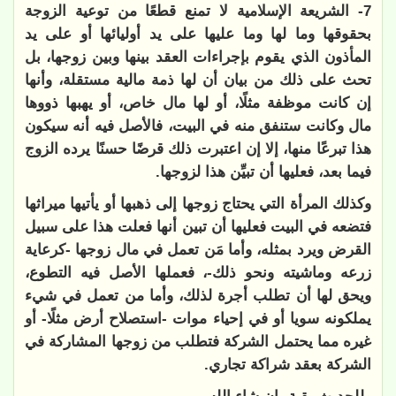
7- الشريعة الإسلامية لا تمنع قطعًا من توعية الزوجة
بحقوقها وما لها وما عليها على يد أوليائها أو على يد
المأذون الذي يقوم بإجراءات العقد بينها وبين زوجها، بل
تحث على ذلك من بيان أن لها ذمة مالية مستقلة، وأنها
إن كانت موظفة مثلًا، أو لها مال خاص، أو يهبها ذووها
مال وكانت ستنفق منه في البيت، فالأصل فيه أنه سيكون
هذا تبرعًا منها، إلا إن اعتبرت ذلك قرضًا حسنًا يرده الزوج
فيما بعد، فعليها أن تبيِّن هذا لزوجها.
وكذلك المرأة التي يحتاج زوجها إلى ذهبها أو يأتيها ميراثها
فتضعه في البيت فعليها أن تبين أنها فعلت هذا على سبيل
القرض ويرد بمثله، وأما مَن تعمل في مال زوجها -كرعاية
زرعه وماشيته ونحو ذلك-، فعملها الأصل فيه التطوع،
ويحق لها أن تطلب أجرة لذلك، وأما من تعمل في شيء
يملكونه سويا أو في إحياء موات -استصلاح أرض مثلًا- أو
غيره مما يحتمل الشركة فتطلب من زوجها المشاركة في
الشركة بعقد شراكة تجاري.