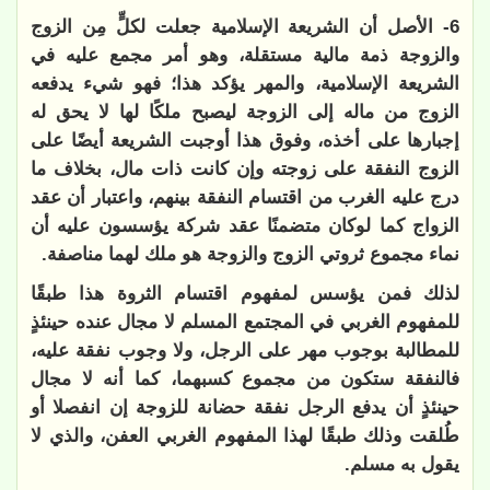
6- الأصل أن الشريعة الإسلامية جعلت لكلٍّ مِن الزوج
والزوجة ذمة مالية مستقلة، وهو أمر مجمع عليه في
الشريعة الإسلامية، والمهر يؤكد هذا؛ فهو شيء يدفعه
الزوج من ماله إلى الزوجة ليصبح ملكًا لها لا يحق له
إجبارها على أخذه، وفوق هذا أوجبت الشريعة أيضًا على
الزوج النفقة على زوجته وإن كانت ذات مال، بخلاف ما
درج عليه الغرب من اقتسام النفقة بينهم، واعتبار أن عقد
الزواج كما لوكان متضمنًا عقد شركة يؤسسون عليه أن
نماء مجموع ثروتي الزوج والزوجة هو ملك لهما مناصفة.
لذلك فمن يؤسس لمفهوم اقتسام الثروة هذا طبقًا
للمفهوم الغربي في المجتمع المسلم لا مجال عنده حينئذٍ
للمطالبة بوجوب مهر على الرجل، ولا وجوب نفقة عليه،
فالنفقة ستكون من مجموع كسبهما، كما أنه لا مجال
حينئذٍ أن يدفع الرجل نفقة حضانة للزوجة إن انفصلا أو
طُلقت وذلك طبقًا لهذا المفهوم الغربي العفن، والذي لا
يقول به مسلم.