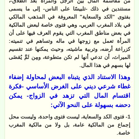
من مقاسمة المال بين الرجل والمرأة بعد الطلاق-،
مستندين في ذلك -تلبيسًا على الناس- إلى ما يسمى
بفتوى "الكد والسعاية" المعروفة في المذهب المالكي
في بلاد المغرب العربي، وهي فتوى خاصة لبعض المالكية
في بعض مناطق المغرب التي يقوم العرف فيها على أن
المرأة تعمل مع زوجها في ماله وتساهم في تنميته:
كزراعة أرضه، وتربية ماشيته، وحيث يمكنها عند تقسيم
الميراث، أن تدعي أنها لم تكن متطوعة، ومِن ثَمَّ يُقضَى
لها بسهم في هذا المال.
وهذا الاستناد الذي يتبناه البعض لمحاولة إضفاء
غطاء شرعي ديني على الغرض الأساسي -فكرة
اقتسام المال التي تزهد في الزواج- يمكن
دحضه بسهولة على النحو الآتي:
1- فتوى الكد والسعاية، ليست فتوى واحدة، وليست محل
إجماع من المالكية عامة، بل ولا من مالكية المغرب
خاصة.