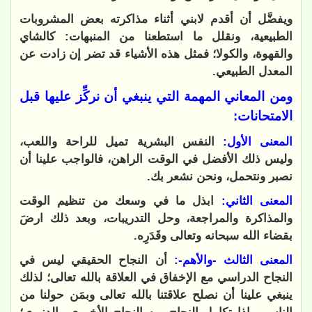
ويفضَّل أن أقدم لابني أثناء مذاكرته بعض المشروبات
الطبيعية، ونقلل ما استطعنا من المنبهات: كالشاي
والقهوة، والكولا؛ فمثل هذه الأشياء قد تضر إن زادت عن
المعدل الطبيعي.
ومن المعاني المهمة التي ينبغي أن نركِّز عليها قبل
الامتحانات:
المعنى الأول:
النفس البشرية تميل للراحة واللعب،
وليس ذلك الأفضل في الوقت الراهن، فالواجب علينا أن
نصبر ونتحمل، ونحن نشعر بك.
المعنى الثاني:
ابذل ما في وسعك من تنظيم الوقت
والمذاكرة والمراجعة، وحل التدريبات، وبعد ذلك ارضَ
بقضاء الله سبحانه وتعالى وقَدَرِه.
المعنى الثالث -والأهم-:
أن النجاح الحقيقي ليس في
النجاح الدراسي مع الإخفاق في العلاقة بالله تعالى؛ لذلك
ينبغي علينا أن نصلح علاقتنا بالله تعالى وبمَن حولنا من