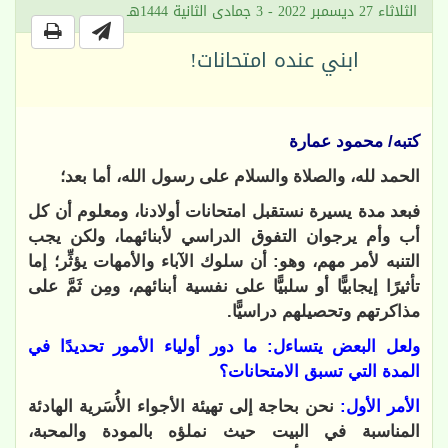
الثلاثاء 27 ديسمبر 2022 - 3 جمادى الثانية 1444هـ
ابني عنده امتحانات!
كتبه/ محمود عمارة
الحمد لله، والصلاة والسلام على رسول الله، أما بعد؛
فبعد مدة يسيرة نستقبل امتحانات أولادنا، ومعلوم أن كل
أب وأم يرجوان التفوق الدراسي لأبنائهما، ولكن يجب
التنبه لأمر مهم، وهو: أن سلوك الآباء والأمهات يؤثِّر؛ إما
تأثيرًا إيجابيًّا أو سلبيًّا على نفسية أبنائهم، ومِن ثَمَّ على
مذاكرتهم وتحصيلهم دراسيًّا.
ولعل البعض يتساءل: ما دور أولياء الأمور تحديدًا في
المدة التي تسبق الامتحانات؟
الأمر الأول:
نحن بحاجة إلى تهيئة الأجواء الأُسَرية الهادئة
المناسبة في البيت حيث نملؤه بالمودة والمحبة،