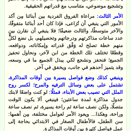
وتشجيع موضوعي، متناسب مع قدراتهم الحقيقية.
الأمر الثالث:
مراعاة الفروق الفردية بين أبنائنا مِن آكد
الأمور التي ينبغي أن تُرَاعى، فإذا كان أحد أبنائنا متفوقًا،
والآخر متوسطًا، والثالث ضعيفًا؛ فلا ينبغي أن نقارن بين
عدد ساعات مذاكرتهم ودرجاتهم وتحصيلهم، بل نضع لكلٍّ
منهم خطة تصلح له وَفْق قدراته وإمكاناته، ودوافعه،
وقطعًا تختلف تلك الخطة من ابن لآخر، ونحاول تحفيز
الجميع؛ فنحفز ونشجع لكي يبذل الجميع ما في وسعه،
وقد يتميز أحدهم في جانب، ويخفق في آخر.
وينبغي كذلك وضع فواصل يسيرة بين أوقات المذاكرة،
تشتمل على بعض وسائل الترفيه والمرح؛ لكسر روح
الملل التي تصيب بعض الأبناء، فمثلًا:
لو كنت واضعًا لابنك
جدول مذاكرة لمدة ساعتين؛ فينبغي ألا يكون الوقت
متصلًا، ولكن نصف ساعة ثم راحة يسيرة، ثم نصف ساعة
وراحة، وهكذا... ويعود الأمر لعوامل مختلفة، مِن أهمها:
سن الطفل، فالأطفال الصغار في الابتدائي بحاجة إلى
عمل فواصل كثيرة بين أوقات المذاكرة.