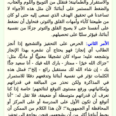
والاستقرار والطمأنينة؛ فنقلل من التوبيخ واللوم والعتاب،
والضغط المستمر على أبنائنا؛ لأن مثل هذه الأجواء لا
تساعدنا في تحقيق الهدف الذي نسعى إليه حتى لو كان
من طبيعتنا كآباء وأمهات القلق والتوتر، فنحاول أن نضغط
على أنفسنا حتى لا يصبح القلق والتوتر جزءًا من نفسية
أبنائنا، فيؤثر سلبًا على تحصيلهم.
الأمر الثاني:
الحرص على التحفيز والتشجيع إذا أنجز
الطالب أي إنجاز؛ فهو يحتاج أن نشعره بهذا الإنجاز
ونشجعه عليه؛ سواء كان تشجيعًا معنويًّا أو ماديًّا، مثل:
"جزاك الله خيرًا - ممتاز - بارك الله فيك - أنا سعيد جدًّا
بك - إن شاء الله لك مستقبل رائع - إلخ"؛ فمثل هذه
الكلمات تؤثر في نفسية أبنائنا وتدفعهم دفعًا للاستمرار
في المذاكرة ولكن نحذر من المبالغة في قدراتهم
وإمكانياتهم، ورفع مستوى التوقع لنتائجهم؛ خاصة إذا كنا
نعرف أن قدراتهم متوسطة أو ضعيفة، فلا تقل له: "أنا
أتوقع أن تكون الأول على المدرسة أو على المركز أو
المحافظة أو الجمهورية"؛ لأن هذا الكلام من الممكن أن
يحبط أبناءنا أكثر من أن يشجعهم، فنحن بحاجة إلى تحفيز