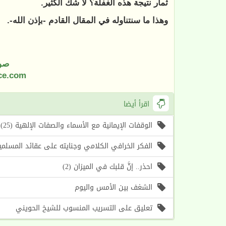
ثمار نتيجة هذه الغفلة؟ لا شك الكثير.
وهذا ما سنتناوله في المقال القادم -بإذن الله-.
صو
ce.com
اقرأ أيضا
الوقفات الإيمانية مع الأسماء والصفات الإلهية (25) اسما الله (الأول، الآخر) (موعظة الأسبوع)
الفكر الخرافي الكلامي وجنايته على عقائد المسلمين (1) أسباب حرص الغرب على إحياء هذا الف
احذر.. إنَّ قلبك في الميزان (2)
الشغف بين الأمس واليوم
تعليق على التسريب المنسوب للشيخ الحويني