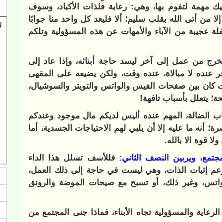
ك مهمة لتقوم بها، وهي: رعاية فلذات الأكباد، وسوف
ا من أتى الله بقلب سليم؛ ألا فليعد كل واحد منا جوابًا
 عجيبة من الآباء والأمهات عن هذه المسؤولية وتلكم
رج من عمل إلى آخر ليسد حاجة أبنائه، وإذا عاد إلى
ر عنده لا مبالاة، عنده وقت، ولكن يضيعه على المقهى
ت كان بين صفحات الفيس والواتس والتويتر والسوشيال،
ة؛ يتعلل بأسباب تافهة!
اب الضالة، المهم عنده أليس لديكم مال موجود وعندكم
أنه ما عليه إلا أن يلبي لهم الاحتياجات الجسدية، أما
لا قوة الا بالله.
جتمع، ويربين النصف الثاني:
فللأسف تسلل هذا الداء
بزعم إثبات الذات، وهي ليست في حاجة إلى ذلك العمل،
اتس، وغير ذلك، أو تسبح مع صيحات الموضة والرونق
لرعاية والمسؤولية تجاه الأبناء، فماذا جنى المجتمع من