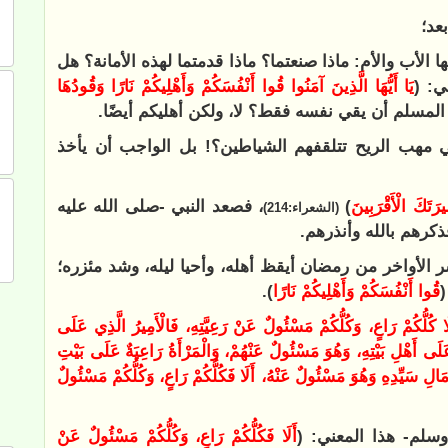
عد؛
ها الأب والأم: ماذا صنعتما؟ ماذا قدمتما لهذه الأمانة؟ هل
ي: (
يَا أَيُّهَا الَّذِينَ آمَنُوا ‌قُوا ‌أَنْفُسَكُمْ وَأَهْلِيكُمْ نَارًا وَقُودُهَا
لمسلم أن يقي نفسه فقط؟ لا، ولكن أهليكم أيضًا.
ي مهب الريح تتلقفهم الشياطين؟! بل الواجب أن يأخذ
ِيرَتَكَ الْأَقْرَبِينَ
)
، فصعد النبي -صلى الله عليه
(الشعراء:214
)
كرهم بالله وأنذرهم.
 الأواخر من رمضان أيقظ أهله، وأحيا ليله، وشد مئزره؛
(
‌قُوا ‌أَنْفُسَكُمْ وَأَهْلِيكُمْ نَارًا
).
َا ‌كُلُّكُمْ ‌رَاعٍ، ‌وَكُلُّكُمْ ‌مَسْئُولٌ ‌عَنْ ‌رَعِيَّتِهِ، فَالْأَمِيرُ الَّذِي عَلَى
َى أَهْلِ بَيْتِهِ، وَهُوَ مَسْئُولٌ عَنْهُمْ، وَالْمَرْأَةُ رَاعِيَةٌ عَلَى بَيْتِ
مَالِ سَيِّدِهِ وَهُوَ مَسْئُولٌ عَنْهُ، أَلَا فَكُلُّكُمْ رَاعٍ، وَكُلُّكُمْ مَسْئُولٌ
وسلم- هذا المعني: (
أَلَا فَكُلُّكُمْ رَاعٍ، وَكُلُّكُمْ مَسْئُولٌ عَنْ