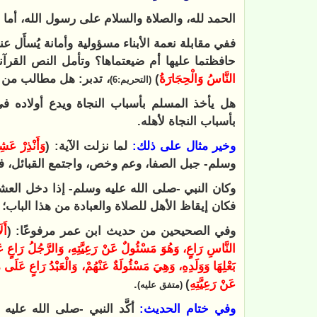
الحمد لله، والصلاة والسلام على رسول الله، أما ب
ففي مقابلة نعمة الأبناء مسؤولية وأمانة يُسأَل عن
حافظتما عليها أم ضيعتماها؟ وتأمل النص القرآن
النَّاسُ وَالْحِجَارَةُ
)
، تدبر: هل مطالب من ا
(التحريم:6
)
هل يأخذ المسلم بأسباب النجاة ويدع أولاده ف
بأسباب النجاة لأهله.
وخير مثال على ذلك:
لما نزلت الآية: (
‌وَأَنْذِرْ ‌عَش
وسلم- جبل الصفا، وعم وخص، واجتمع القبائل، فذ
وكان النبي -صلى الله عليه وسلم- إذا دخل العشر
فكان إيقاظ الأهل للصلاة والعبادة من هذا الباب؛ 
وفي الصحيحين من حديث ابن عمر مرفوعًا: (
أَل
النَّاسِ رَاعٍ، وَهُوَ مَسْئُولٌ عَنْ رَعِيَّتِهِ، وَالرَّجُلُ رَاعٍ عَل
بَعْلِهَا وَوَلَدِهِ، وَهِيَ مَسْئُولَةٌ عَنْهُمْ، وَالْعَبْدُ رَاعٍ عَلَى 
عَنْ رَعِيَّتِهِ
)
.
(متفق عليه)
وفي ختام الحديث:
أكَّد النبي -صلى الله عليه 