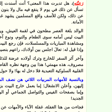
رَعِيَّتِهِ
)، هل تدبرت هذا المعنى؟ أنت أسندت إلي
تسأل عن ذلك في يوم لا ينفع فيه مال ولا بنون إل
عن ذلك، ولكن للأسف واقع المسلمين يشهد غفلة
الأمانة.
الوالد بلغة العصر مطحون في لقمة العيش، ويخ
البيت ليس أمامه سوى الطعام والنوم، ونوع آخ
ومشاهدة المباريات والمسلسلات، فإن رجع البي
وإذا قيل له: تعالَ اجلس بين أولادك، راعهم بنصيح
وآخر آثر السفر للخارج وترك أولاده عرضة للذئ
مصروف، هذه مهمتي! هذا مِن وجهة نظره القاصرة؛ 
القلبية السلوكية التعبدية فلا دخل له بها! ولا حول و
وبالنسبة للأمهات المربيات اللاتي هن نصف الم
إليهن، وأعلن الانشغال؛ إما بعمل خارج البيت 
وإما بصفحات الفيس والتواصل الجماعي أو الو
الجديد!
فجاءت من هنا الغفلة، غفلة الآباء والأمهات عن ا