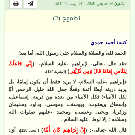
الإثنين 09 مارس 2020 - 14 رجب 1441هـ
الطموح (2)
كتبه/ أحمد حمدي
الحمد لله، والصلاة والسلام على رسول الله، أما بعد؛
فقد قال -تعالى- لإبراهيم -عليه السلام-: (
إِنِّي جَاعِلُكَ
لِلنَّاسِ إِمَامًا قَالَ وَمِن ذُرِّيَّتِي
)
.
(البقرة:124)
فإبراهيم -عليه السلام- لا يريد فقط أن يكون إمامًا، بل
يريد ذريته أيضًا أئمة وفعلًا جعل الله خليل الرحمن أبًا
لكل الأنبياء؛ فكل الأنبياء مِن بعده مِن ذريته: إسماعيل،
وإسحاق ويعقوب، ويوسف، وموسى، وداود وسليمان
وزكريا، ويحيى وعيسى، ومحمد -عليهم صلوات الله
وسلامه-؛ إلا لوط -عليه السلام-.
قال الله -تعالى-: (
إِنَّ إِبْرَاهِيمَ كَانَ أُمَّةً
)
، أي:
(النحل:120)