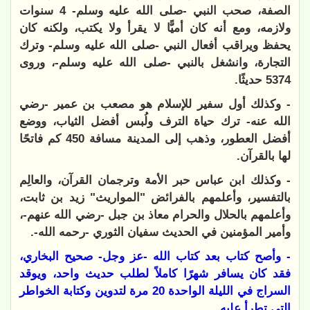
الصفة، صحب النبي -صلى الله عليه وسلم- 4 سنوات
ولازمه، ومع أنه كان أميًّا لا يقرأ ولا يكتب، ولكنه كان
يحفظ ويراقب أفعال النبي -صلى الله عليه وسلم- وترك
التجارة، وانشغل بالنبي -صلى الله عليه وسلم-، وروى
5374 حديثًا.
- وكذلك أول سفير للإسلام هو مصعب بن عمير -رضي
الله عنه- ترك حياة الترف ولُبس أفضل الثياب، ووضع
أفضل العطور، وذهب إلى المدينة مسافة 450 كم فاتحًا
لها بالقرآن.
- وكذلك ابن عباس حبر الأمة وترجمان القرآن، والعالِم
بالتفسير، وأعلمهم بالفرائض "المواريث" زيد بن ثابت،
وأعلمهم بالحلال والحرام معاذ بن جبل -رضي الله عنهم-،
وأمير المؤمنين في الحديث سفيان الثوري -رحمه الله-.
- وأصح كتاب بعد كتاب الله -عز وجل- صحيح البخاري،
فقد كان يسافر شهرًا كاملاً لطلب حديث واحد، ويوقد
السراج في الليلة الواحدة 20 مرة لتدوين وكتابة الخواطر
التي تطرأ عليه.