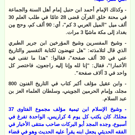
- وكذلك الإمام أحمد ابن حنبل إمام أهل السنة والجماعة
في محنة خلق القرآن قضى 28 عامًا في طلب العلم 30
ألف ميل "الميل العربي 3 كم"، أي: 90 ألف كم، وحج مِن
بغداد إلى مكة ماشيًا 3 مرات.
- وشيخ المفسرين وشيخ المؤرخين ابن جرير الطبري
الذي قال لتلامذته: "هل تنهضون لكتابة التفسير والتاريخ
عني في 30 ألف صفحة"، فقالوا: "هذا ما تفنى فيه
الأعمار!"، فقال: "إنا لله وإنا إليه راجعون، فاختصر كل
واحد في 3 آلاف صفحة".
- وابن عقيل مؤلف أكبر كتاب في التاريخ الفنون 800
مجلد، وإمام الحرمين الجويني، وسلطان العلماء العز بن
عبد السلام.
- وشيخ الإسلام ابن تيمية مؤلف مجموع الفتاوى 37
مجلدًا، كان يكتب كل يوم 4 كراريس، الواحدة تفرغ في
أسبوع، وجده المجد أبو البركات صاحب منتقى الأخبار في
الفقه الحديثي يجعل ابنه يقرأ عليه الحديث وهو في قضاء