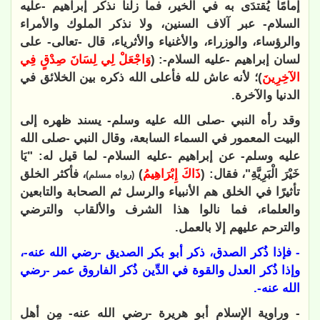
إمامًا يُقتدَى به في الخير، فما زلنا نذكر إبراهيم -عليه
السلام- عبر آلاف السنين، ولا نذكر الملوك والأمراء
والرؤساء، والوزراء، والأغنياء والأثرياء، قال -تعالى- على
لسان إبراهيم -عليه السلام-: (
وَاجْعَلْ لِي لِسَانَ صِدْقٍ فِي
الآخِرِينَ
)؛ لأنه عاش لله فأعلى الله ذكره بين الخلائق في
الدنيا والآخرة.
وقد رأه النبي -صلى الله عليه وسلم- يسند ظهره إلى
البيت المعمور في السماء السابعة، وقال النبي -صلى الله
عليه وسلم- عن إبراهيم -عليه السلام- لما قيل له: "يَا
خَيْرَ الْبَرِيَّةِ"، فقال: (
ذَاكَ إِبْرَاهِيمُ
)
، فأكثر الخلق
(رواه مسلم)
تأثيرًا في الخلق هم الأنبياء والرسل ثم الصحابة والتابعين
والعلماء، فما نالوا هذا الشرف والألقاب والترضي
والترحم عليهم إلا بالعمل.
- فإذا ذُكر الصدق، ذكر أبو بكر الصديق -رضي الله عنه-،
وإذا ذُكر العدل والقوة في الدِّين ذُكر الفاروق عمر -رضي
الله عنه-.
- وراوية الإسلام أبو هريرة -رضي الله عنه- مِن أهل