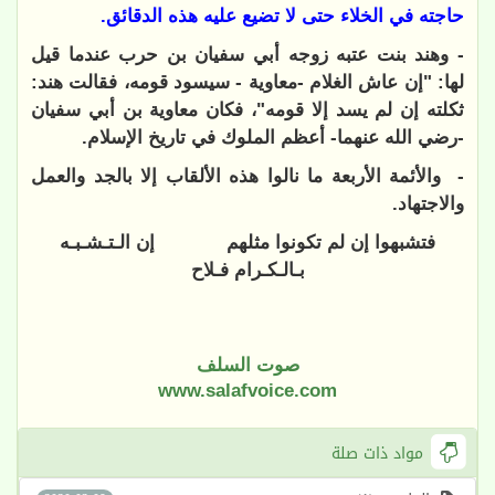
حاجته في الخلاء حتى لا تضيع عليه هذه الدقائق.
- وهند بنت عتبه زوجه أبي سفيان بن حرب عندما قيل
لها: "إن عاش الغلام -معاوية - سيسود قومه، فقالت هند:
ثكلته إن لم يسد إلا قومه"، فكان معاوية بن أبي سفيان
-رضي الله عنهما- أعظم الملوك في تاريخ الإسلام.
- والأئمة الأربعة ما نالوا هذه الألقاب إلا بالجد والعمل
والاجتهاد.
فتشبهوا إن لم تكونوا مثلهم إن الـتـشـبـه
بـالـكـرام فـلاح
صوت السلف
www.salafvoice.com
مواد ذات صلة