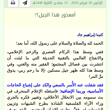
الإثنين 18 فبراير 2019 - 13 جمادى الثانية 1440هـ
أمعذور هذا الجيل؟!
كتبه/ إبراهيم جاد
الحمد لله والصلاة والسلام على رسول الله، أما بعد؛
ففي وسط هذا الركام العصري والزخم الإعلامي،
والانفتاح العالمي بالتقنية الحديثة التي ما لبثت أن
انتشرت بين فصائل المجتمع؛ الفقير منه والغني، وفي
وسط هذا كله ظهر جيل مسكين -إلا ما رحم ربي- يذوق
مرَّ المر!
فقد شغلت عنه الأُسر بالسعي والكد على إشباع الحاجات
الأساسية، وربما الإضافية؛
فاستغله الإعلام المنحرف في
بث سمومه مِن الانحلال الأخلاقي، وتغيير فكره بالجري
وراء الآراء الفلسفية الشاذة بطرح الشبهات وتزيين
الشهوات له، فغيَّر نظرته للاتزان المجتمعي الذي يعرف