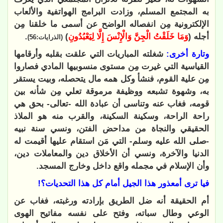
به المجتمع المسلم، وزادت البرامج الهواتفية والألعاب
الإلكترونية مِن انفصاله الواضح عن أسمى ما خلقنا مِن
أجله (
وَمَا خَلَقْتُ الْجِنَّ وَالْإِنْسَ إِلَّا لِيَعْبُدُونِ
)
.
(الذرايات:56)
وتارة أخرى:
شغلته المباريات التي علقت بقلبه وأرقامها
القياسية التي غيرت مِن مستوى منسوبيها المادي فصاروا
مِن علية القوم، فنشأ وكل همه مال يتحصله، وبيت يستقر
به، وشهوة تشبعه ووظيفة مرموقة تعلي مِن شأنه بين
قومه، فغاب عنه وتناسى أن عبادة الله -تعالى- بحق هي
راحة الراحة، وسكينة السكينة، والقرب منه هو الملاذ
الحقيقي والنجاة من مداحض الفتن، ونسي سنة نبيه
-صلى الله عليه وسلم- التي مَن استقام عليها أقيمت له
الدنيا والآخرة، ونسي أن الأخلاق دين والمعاملات دين،
وأن الإسلام في مجمله واقع داخل وخارج المسجد.
فيا ترى أمعذور هذا الجيل أمام كل هذا التحديات؟!
أم الحقيقة أنه ضل الطريق بإرادته ورغبته، فغاب عن
الوعي وطال سباته، وفتح على نفسه مفاتيح الهوى