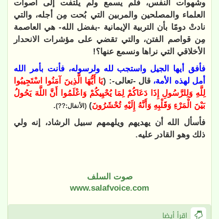
وشهوات النفس، فلم يسمع ولم يلتفت إلى أصوات
العلماء والمصلحين والمربين التي بُحت مِن أجله، والتي
نادتْ دومًا بأن التربية الإيمانية -بفضل الله- هي العاصمة
مِن قواصم الفتن، والتي تقضي على مؤشرات الانحدار
الأخلاقي التي نراها ونسمع عنها؟!
فأفق أيها الجيل واستجب لله ولرسوله، فأنت بأمر الله
أمل لهذه الأمة،
قال -تعالى-: (
يَا أَيُّهَا الَّذِينَ آمَنُوا اسْتَجِيبُوا
لِلَّهِ وَلِلرَّسُولِ إِذَا دَعَاكُمْ لِمَا يُحْيِيكُمْ وَاعْلَمُوا أَنَّ اللَّهَ يَحُولُ
بَيْنَ الْمَرْءِ وَقَلْبِهِ وَأَنَّهُ إِلَيْهِ تُحْشَرُونَ
)
.
(الأنفال:??)
فأسأل الله أن يهديهم ويلهمهم سبيل الرشاد، إنه ولي
ذلك وهو القادر عليه.
صوت السلف
www.salafvoice.com
اقرأ أيضا