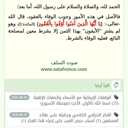
الحمد لله، والصلاة والسلام على رسول الله، أما بعد؛
فالأصل في هذه الأمور وجوب الوفاء بالعقود، قال الله
-تعالى-: (
يَا أَيُّهَا الَّذِينَ آمَنُوا أَوْفُوا بِالْعُقُودِ
)
، وهو
(المائدة:1)
لم يشترِ "الأيفون" بهذا الثمن إلا بشرط معين لمصلحة
البائع، فعليه الوفاء بالشرط.
صوت السلف
www.salafvoice.com
اقرأ أيضا
الوقفات الإيمانية مع الأسماء والصفات الإلهية
2026-08-05
(25) اسما الله (الأول، الآخر) (موعظة الأسبوع)
الفكر الخرافي الكلامي وجنايته على عقائد
2026-08-03
المسلمين (1) أسباب حرص الغرب على إحياء هذا الفكر (1)