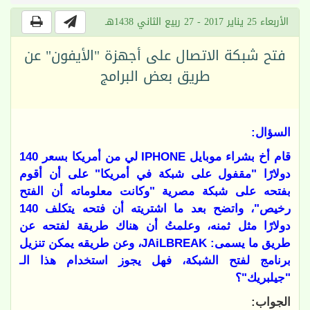
الأربعاء 25 يناير 2017 - 27 ربيع الثاني 1438هـ
فتح شبكة الاتصال على أجهزة "الأيفون" عن
طريق بعض البرامج
السؤال:
قام أخ بشراء موبايل
IPHONE
لي من أمريكا بسعر 140
دولارًا "مقفول على شبكة في أمريكا" على أن أقوم
بفتحه على شبكة مصرية "وكانت معلوماته أن الفتح
رخيص"، واتضح بعد ما اشتريته أن فتحه يتكلف 140
دولارًا مثل ثمنه، وعلمتُ أن هناك طريقة لفتحه عن
طريق ما يسمى:
JAiLBREAK
، وعن طريقه يمكن تنزيل
برنامج لفتح الشبكة، فهل يجوز استخدام هذا الـ
"جيلبريك"؟
الجواب: