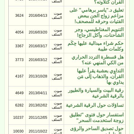
السلف
القرآن كتلاوته؟
تعليق د."ياسر برهامي" على
صوت
مزاعم زواج الجن ببعض
3624
2016/04/13
السلف
الفتيات وحرقه للمصحف!
التنويم المغناطيسي، وجر
صوت
4054
2016/03/20
السلف
الشاحنات، وأكل الزجاج!
حكم شراء ميدالية عليها حِكَم
صوت
3367
2016/03/17
السلف
وكلمات طيبة
هل قسطرة التردد الحراري
صوت
3773
2016/03/12
السلف
من الكي المنهي عنه؟
التداوي بعشبة يقرأ عليها
صوت
القرآن، والذهاب إلى مَن
4167
2013/10/28
السلف
يداوي بها
رقية البيت والسيارة والطيور
صوت
4649
2013/04/11
السلف
بالرقية الشرعية
صوت
تساؤلات حول الرقية الشرعية
6282
2013/02/02
السلف
استفسار حول فتوى "تطليق
صوت
10237
2011/12/05
السلف
زوجة استخدمت السحر"
حول تصديق الساحر والرؤى
صوت
10030
2011/10/22
السلف