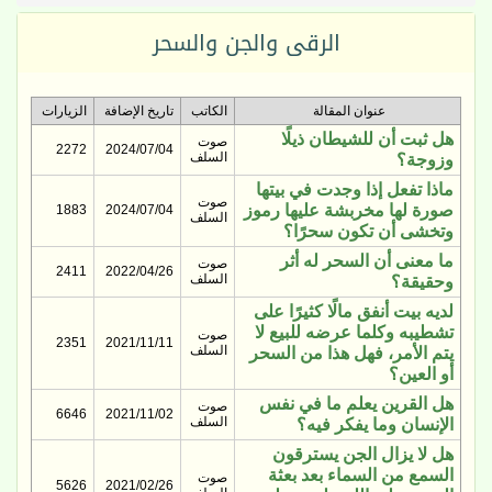
الرقى والجن والسحر
عنوان المقالة
الكاتب
تاريخ الإضافة
الزيارات
هل ثبت أن للشيطان ذيلًا
صوت
2272
2024/07/04
السلف
وزوجة؟
ماذا تفعل إذا وجدت في بيتها
صوت
صورة لها مخربشة عليها رموز
1883
2024/07/04
السلف
وتخشى أن تكون سحرًا؟
ما معنى أن السحر له أثر
صوت
2411
2022/04/26
السلف
وحقيقة؟
لديه بيت أنفق مالًا كثيرًا على
تشطيبه وكلما عرضه للبيع لا
صوت
2351
2021/11/11
السلف
يتم الأمر، فهل هذا من السحر
أو العين؟
هل القرين يعلم ما في نفس
صوت
6646
2021/11/02
السلف
الإنسان وما يفكر فيه؟
هل لا يزال الجن يسترقون
السمع من السماء بعد بعثة
صوت
5626
2021/02/26