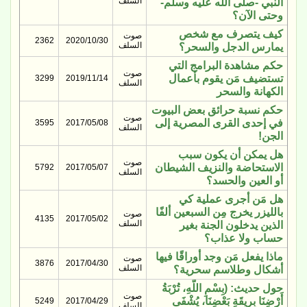
السلف
النبي -صلى الله عليه وسلم-
وحتى الآن؟
كيف يتصرف مع شخص
صوت
2362
2020/10/30
السلف
يمارس الدجل والسحر؟
حكم مشاهدة البرامج التي
صوت
تستضيف مَن يقوم بأعمال
3299
2019/11/14
السلف
الكهانة والسحر
حكم نسبة حرائق بعض البيوت
صوت
في إحدى القرى المصرية إلى
3595
2017/05/08
السلف
الجن!
هل يمكن أن يكون سبب
صوت
الاستحاضة والنزيف الشيطان
5792
2017/05/07
السلف
أو العين والحسد؟
هل مَن أجرى عملية كي
بالليزر يخرج مِن السبعين ألفًا
صوت
4135
2017/05/02
السلف
الذين يدخلون الجنة بغير
حساب ولا عذاب؟
ماذا يفعل مَن وجد أوراقًا فيها
صوت
3876
2017/04/30
السلف
أشكال وطلاسم سحرية؟
حول حديث: (بِسْمِ اللَّهِ، تُرْبَةُ
صوت
أَرْضِنَا بِرِيقَةِ بَعْضِنَا، يُشْفَى
5249
2017/04/29
السلف