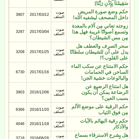
سَقِيمُنَا بِإِذْنِ رَبِّنَا)
حكم وضع صورة المريض
صوت
3907
2017/03/12
السلف
داخل المصحف ليشفيه الله!
زوجته تعاني مِن آلام بالمعدة
صوت
وتسمع أصواتًا غريبة فهل هذا
3287
2017/03/04
السلف
مِن مس الشيطان؟
سحر الصرف والعطف هل
صوت
يدل على أن للشيطان سلطانًا
3208
2017/01/25
السلف
على القلوب؟!
حكم الامتناع عن سكب الماء
صوت
الساخن في الحمامات
6730
2017/01/16
السلف
والبالوعات خشية الجن!
هل امتناع الرضيع عن
صوت
الرضاعة يمكن أن يكون
3903
2016/12/06
السلف
بسبب العين؟
حكم الرقية على موضع الألم
صوت
6366
2016/11/20
السلف
مِن فوق الثياب
حكم رقية البهائم بالآيات
صوت
4046
2016/11/18
السلف
والأذكار
هل يشرع الاسترقاء بسماع
صوت
3718
2016/06/26