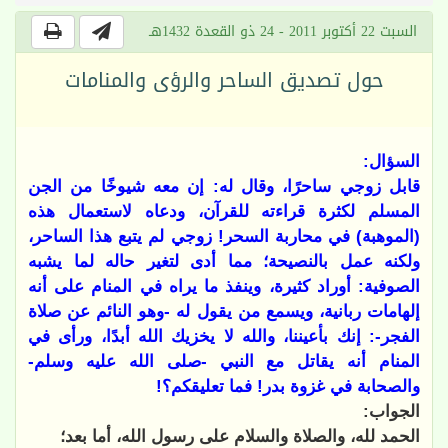
السبت 22 أكتوبر 2011 - 24 ذو القعدة 1432هـ
حول تصديق الساحر والرؤى والمنامات
السؤال:
قابل زوجي ساحرًا، وقال له: إن معه شيوخًا من الجن
المسلم لكثرة قراءته للقرآن، ودعاه لاستعمال هذه
(الموهبة) في محاربة السحر! زوجي لم يتبع هذا الساحر،
ولكنه عمل بالنصيحة؛ مما أدى لتغير حاله لما يشبه
الصوفية: أوراد كثيرة، وينفذ ما يراه في المنام على أنه
إلهامات ربانية، ويسمع من يقول له -وهو النائم عن صلاة
الفجر-: إنك بأعيننا، والله لا يخزيك الله أبدًا، ورأى في
المنام أنه يقاتل مع النبي -صلى الله عليه وسلم-
والصحابة في غزوة بدر! فما تعليقكم؟!
الجواب:
الحمد لله، والصلاة والسلام على رسول الله، أما بعد؛