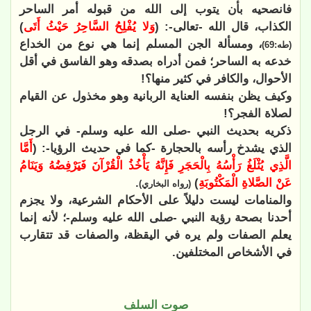
فانصحيه بأن يتوب إلى الله من قبوله أمر الساحر
الكذاب، قال الله -تعالى-: (
وَلا يُفْلِحُ السَّاحِرُ حَيْثُ أَتَى
)
، ومسألة الجن المسلم إنما هي نوع من الخداع
(طه:69)
خدعه به الساحر؛ فمن أدراه بصدقه وهو الفاسق في أقل
الأحوال، والكافر في كثير منها؟!
وكيف يظن بنفسه العناية الربانية وهو مخذول عن القيام
لصلاة الفجر؟!
ذكريه بحديث النبي -صلى الله عليه وسلم- في الرجل
الذي يشدخ رأسه بالحجارة -كما في حديث الرؤيا-: (
أَمَّا
الَّذِي يُثْلَغُ رَأْسُهُ بِالْحَجَرِ فَإِنَّهُ يَأْخُذُ الْقُرْآنَ فَيَرْفِضُهُ وَيَنَامُ
عَنْ الصَّلاةِ الْمَكْتُوبَةِ
)
.
(رواه البخاري)
والمنامات ليست دليلاً على الأحكام الشرعية، ولا يجزم
أحدنا بصحة رؤية النبي -صلى الله عليه وسلم-؛ لأنه إنما
يعلم الصفات ولم يره في اليقظة، والصفات قد تتقارب
في الأشخاص المختلفين.
صوت السلف