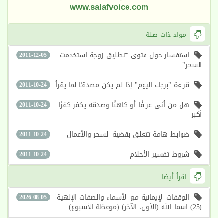
www.salafvoice.com
مواد ذات صلة
استفسار حول فتوى "تطليق زوجة استخدمت
2011-12-05
السحر"
قراءة "برجك اليوم" إذا لم يكن مصدقـًا لما يقرأ
2011-10-24
هل من أتى عرافًا أو كاهنًا وصدقه يكفر كفرًا
2011-10-24
أكبر
ضوابط هامة تتعلق بقضية السحر والأعمال
2011-10-24
شروط تفسير الأحلام
2011-10-24
اقرأ أيضا
الوقفات الإيمانية مع الأسماء والصفات الإلهية
2026-08-05
(25) اسما الله (الأول، الآخر) (موعظة الأسبوع)