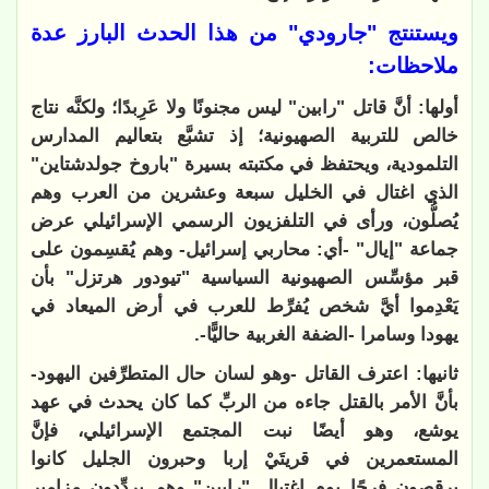
ويستنتج "جارودي" من هذا الحدث البارز عدة
ملاحظات:
أولها: أنَّ قاتل "رابين" ليس مجنونًا ولا عَرِبدًا؛ ولكنَّه نتاج
خالص للتربية الصهيونية؛ إذ تشبَّع بتعاليم المدارس
التلمودية، ويحتفظ في مكتبته بسيرة "باروخ جولدشتاين"
الذي اغتال في الخليل سبعة وعشرين من العرب وهم
يُصلُّون، ورأى في التلفزيون الرسمي الإسرائيلي عرض
جماعة "إيال" -أي: محاربي إسرائيل- وهم يُقسِمون على
قبر مؤسِّس الصهيونية السياسية "تيودور هرتزل" بأن
يَعْدِموا أيَّ شخص يُفرِّط للعرب في أرض الميعاد في
يهودا وسامرا -الضفة الغربية حاليًّا-.
ثانيها: اعترف القاتل -وهو لسان حال المتطرِّفين اليهود-
بأنَّ الأمر بالقتل جاءه من الربِّ كما كان يحدث في عهد
يوشع، وهو أيضًا نبت المجتمع الإسرائيلي، فإنَّ
المستعمرين في قريتَيْ إربا وحبرون الجليل كانوا
يرقصون فرحًا يوم اغتيال "رابين" وهم يردِّدون مزامير