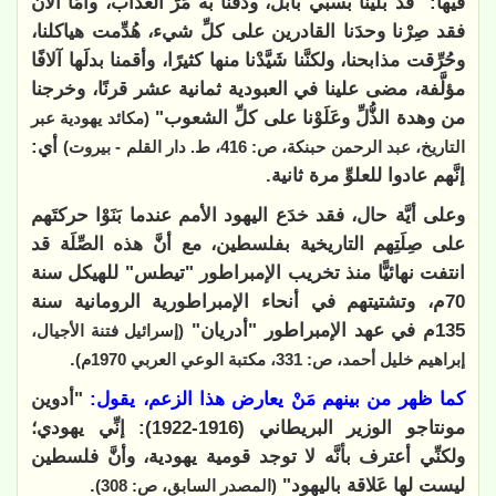
فيها: "قد بُلينا بسبي بابل، وذُقنا به مَرَّ العذاب، وأمَّا الآن
فقد صِرْنا وحدَنا القادرين على كلِّ شيء، هُدِّمت هياكلنا،
وحُرِّقت مذابحنا، ولكنَّنا شَيَّدْنا منها كثيرًا، وأقمنا بدلَها آلافًا
مؤلَّفة، مضى علينا في العبودية ثمانية عشر قرنًا، وخرجنا
من وهدة الذُّلِّ وعَلَوْنا على كلِّ الشعوب"
(مكائد يهودية عبر
أي:
التاريخ، عبد الرحمن حبنكة، ص: 416، ط. دار القلم - بيروت)
إنَّهم عادوا للعلوِّ مرة ثانية.
وعلى أيَّة حال، فقد خدَع اليهود الأمم عندما بَنَوْا حركتَهم
على صِلَتِهم التاريخية بفلسطين، مع أنَّ هذه الصِّلَة قد
انتفت نهائيًّا منذ تخريب الإمبراطور "تيطس" للهيكل سنة
70م، وتشتيتهم في أنحاء الإمبراطورية الرومانية سنة
135م في عهد الإمبراطور "أدريان"
(إسرائيل فتنة الأجيال،
.
إبراهيم خليل أحمد، ص: 331، مكتبة الوعي العربي 1970م)
كما ظهر من بينهم مَنْ يعارض هذا الزعم، يقول:
"أدوين
مونتاجو الوزير البريطاني (1916-1922): إنِّي يهودي؛
ولكنِّي أعترف بأنَّه لا توجد قومية يهودية، وأنَّ فلسطين
ليست لها عَلاقة باليهود"
.
(المصدر السابق، ص: 308)