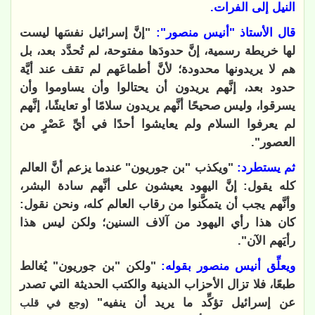
النيل إلى الفرات.
قال الأستاذ "أنيس منصور":
"إنَّ إسرائيل نفسَها ليست
لها خريطة رسمية، إنَّ حدودَها مفتوحة، لم تُحدَّد بعد، بل
هم لا يريدونها محدودة؛ لأنَّ أطماعَهم لم تقف عند أيَّة
حدود بعد، إنَّهم يريدون أن يحتالوا وأن يساوموا وأن
يسرقوا، وليس صحيحًا أنَّهم يريدون سلامًا أو تعايشًا، إنَّهم
لم يعرفوا السلام ولم يعايشوا أحدًا في أيِّ عَصْرٍ من
العصور".
ثم يستطرد:
"ويكذب "بن جوريون" عندما يزعم أنَّ العالم
كله يقول: إنَّ اليهود يعيشون على أنَّهم سادة البشر،
وأنَّهم يجب أن يتمكَّنوا من رقاب العالم كله، ونحن نقول:
كان هذا رأي اليهود من آلاف السنين؛ ولكن ليس هذا
رأيَهم الآن".
ويعلِّق أنيس منصور بقوله:
"ولكن "بن جوريون" يُغالط
طبعًا، فلا تزال الأحزاب الدينية والكتب الحديثة التي تصدر
عن إسرائيل تؤكِّد ما يريد أن ينفيه"
(وجع في قلب