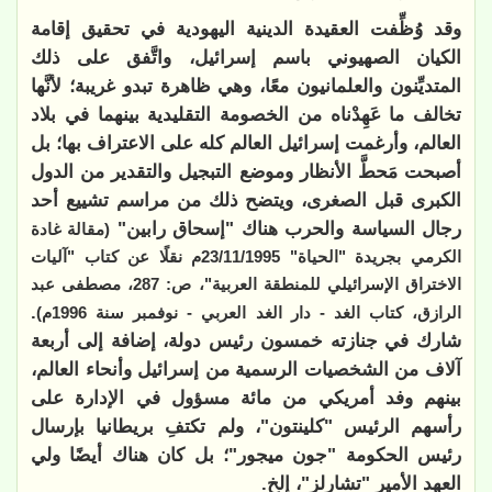
وقد وُظِّفت العقيدة الدينية اليهودية في تحقيق إقامة
الكيان الصهيوني باسم إسرائيل، واتَّفق على ذلك
المتديِّنون والعلمانيون معًا، وهي ظاهرة تبدو غريبة؛ لأنَّها
تخالف ما عَهِدْناه من الخصومة التقليدية بينهما في بلاد
العالم، وأرغمت إسرائيل العالم كله على الاعتراف بها؛ بل
أصبحت مَحطَّ الأنظار وموضع التبجيل والتقدير من الدول
الكبرى قبل الصغرى، ويتضح ذلك من مراسم تشييع أحد
رجال السياسة والحرب هناك "إسحاق رابين"
(مقالة غادة
الكرمي بجريدة "الحياة" 23/11/1995م نقلًا عن كتاب "آليات
الاختراق الإسرائيلي للمنطقة العربية"، ص: 287، مصطفى عبد
.
الرازق، كتاب الغد - دار الغد العربي - نوفمبر سنة 1996م)
شارك في جنازته خمسون رئيس دولة، إضافة إلى أربعة
آلاف من الشخصيات الرسمية من إسرائيل وأنحاء العالم،
بينهم وفد أمريكي من مائة مسؤول في الإدارة على
رأسهم الرئيس "كلينتون"، ولم تكتفِ بريطانيا بإرسال
رئيس الحكومة "جون ميجور"؛ بل كان هناك أيضًا ولي
العهد الأمير "تشارلز"، إلخ.