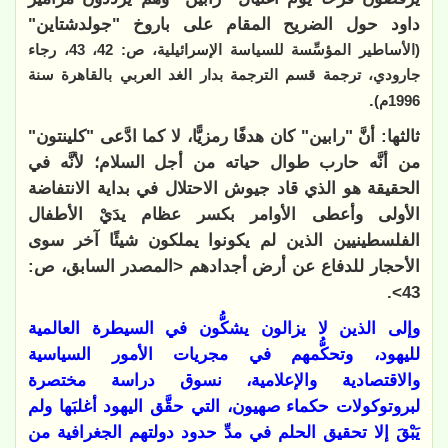
داود حول الضريح المقام على باروخ "جولدشتاين"
(الأساطير المؤسِّسة للسياسة الإسرائيلية، ص: 42، 43، رجاء
جارودي، ترجمة قسم الترجمة بدار الغد العربي بالقاهرة سنة
.
1996م)
ثالثها: أنَّ "رابين" كان هدفًا رمزيًّا، لا كما ادَّعى "كلينتون"
من أنَّه حارب طوال حياته من أجل السلام؛ لأنَّه في
الحقيقة هو الذي قاد جيوش الاحتلال في بداية الانتفاضة
الأولى وأعطى الأوامر بكسر عظام يدَيْ الأطفال
الفلسطينيين الذين لم يكونوا يملكون شيئًا آخر سوى
الأحجار للدفاع عن أرض أجدادهم <المصدر السابق، ص:
43>.
وإلى الذين لا يزالون يشكُّون في السيطرة العالمية
لليهود، وتحكُّمهم في مجريات الأمور السياسية
والاقتصادية والإعلامية، نسوق دراسة مختصرة
لبروتوكولات حكماء صهيون، التي حقَّق اليهود أغلبَها ولم
يَبْقَ إلا تحقيق الحلم في مدِّ حدود دولتهم الجغرافية من