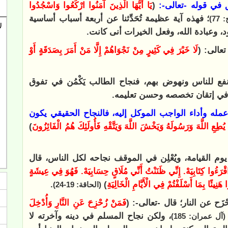
حق في قوله -تعالى-:
(
يَا أَيُّهَا الَّذِينَ آمَنُوا ارْكَعُوا وَاسْجُدُوا
؛ فهذه آية عظيمة تُحَدِّثنا عن أربعة أسباب أساسية
77)
د، وعبادة الله، وفعل الخيرات أنى كانت.
تعالى: (
لَا خَيْرَ فِي كَثِيرٍ مِنْ نَجْوَاهُمْ إِلَّا مَنْ أَمَرَ بِصَدَقَةٍ أَوْ
نفع للناس ونهوض بهم، فنجاح الطالب يَكْمُن في تفوق
علم في إتقان تخصصه وحسن تعليمه.
ه وأداء الواجب الموكل إليه، فالنجاح الحقيقي يكون
يُطِعِ اللَّهَ وَرَسُولَهُ وَيَخْشَ اللَّهَ وَيَتَّقْهِ فَأُولَئِكَ هُمُ الْفَائِزُونَ
)
ه يوم القيامة، ويُعْلِن في الموقف نجاحه لكل الناس، قال
ُ اقْرَءُوا كِتَابِيَهْ. إِنِّي ظَنَنْتُ أَنِّي مُلَاقٍ حِسَابِيَهْ. فَهُوَ فِي عِيشَةٍ
نِيئًا بِمَا أَسْلَفْتُمْ فِي الْأَيَّامِ الْخَالِيَةِ
)
.
(الحاقة: 19-24)
ْزَح عن النار؛ قال -تعالى-: (
فَمَنْ زُحْزِحَ عَنِ النَّارِ وَأُدْخِلَ
، ولكن نجاح المسلم في دينه وآخرته لا
(آل عمران: 185)