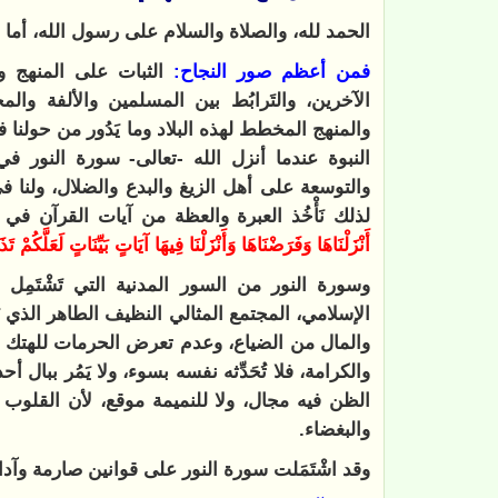
الحمد لله، والصلاة والسلام على رسول الله، أما 
فمن أعظم صور النجاح:
الثبات على المنهج و
الآخرين، والتَرابُط بين المسلمين والألفة وال
والمنهج المخطط لهذه البلاد وما يَدُور من حولنا 
النبوة عندما أنزل الله -تعالى- سورة النور 
والتوسعة على أهل الزيغ والبدع والضلال، ولنا ف
لذلك نَأْخُذ العبرة والعظة من آيات القرآن في 
أَنْزَلْنَاهَا وَفَرَضْنَاهَا وَأَنْزَلْنَا فِيهَا آيَاتٍ بَيِّنَاتٍ لَعَلَّكُمْ تَذ
وسورة النور من السور المدنية التي تَشْتَمِل ع
الإسلامي، المجتمع المثالي النظيف الطاهر الذي يَ
والمال من الضياع، وعدم تعرض الحرمات للهتك وال
والكرامة، فلا تُحَدِّثه نفسه بسوء، ولا يَمُر ببال أح
الظن فيه مجال، ولا للنميمة موقع، لأن القلو
والبغضاء.
وقد اشْتَمَلت سورة النور على قوانين صارمة وآد