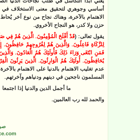
يعني أبدًا التكاسل في طلب نجاحات الدنيا الص
أساسي وجوهري لتحقيق معنى الاستخلاف في الأر
الاهتمام بالآخرة، وهناك نجاح من نوع آخر يُحاط با
حزن ولا كدر، هو النجاح الأخروي.
يقول تعالى: (
قَدْ أَفْلَحَ الْمُؤْمِنُونَ. الَّذِينَ هُمْ فِي صَ
لِلزَّكَاةِ فَاعِلُونَ. وَالَّذِينَ هُمْ لِفُرُوجِهِمْ حَافِظُونَ. إِلَّ
فَمَنِ ابْتَغَى وَرَاءَ ذَلِكَ فَأُولَئِكَ هُمُ الْعَادُونَ. وَالَّذِين
يُحَافِظُونَ. أُولَئِكَ هُمُ الْوَارِثُونَ. الَّذِينَ يَرِثُونَ الْفِ
عدم تغليب الاهتمام بالدنيا على الاهتمام بالآخر
المسلمون ناجحين في دينهم ودنياهم وآخرتهم.
ما أجمل الدين والدنيا إذا اج
والحمد لله رب العالمين.
صو
ce.com