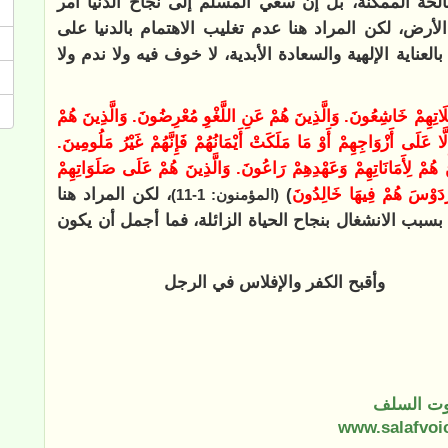
الحة الممكنة، بل إن سعي المسلم إلى نجاح الدنيا أمر
ض، لكن المراد هنا عدم تغليب الاهتمام بالدنيا على
لعناية الإلهية والسعادة الأبدية، لا خوف فيه ولا ندم ولا
لَاتِهِمْ خَاشِعُونَ. وَالَّذِينَ هُمْ عَنِ اللَّغْوِ مُعْرِضُونَ. وَالَّذِينَ هُمْ
ا عَلَى أَزْوَاجِهِمْ أَوْ مَا مَلَكَتْ أَيْمَانُهُمْ فَإِنَّهُمْ غَيْرُ مَلُومِينَ.
َ هُمْ لِأَمَانَاتِهِمْ وَعَهْدِهِمْ رَاعُونَ. وَالَّذِينَ هُمْ عَلَى صَلَوَاتِهِمْ
رْدَوْسَ هُمْ فِيهَا خَالِدُونَ
)
، لكن المراد هنا
(المؤمنون: 1-11)
ة بسبب الانشغال بنجاح الحياة الزائلة، فما أجمل أن يكون
تمعا وأقبح الكفر والإفلاس في الرجل
ت السلف
www.salafvoi