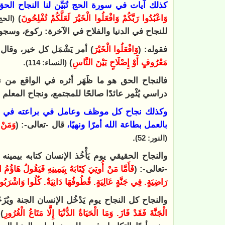
كذلك آيات في سورة الحج تُبَيِّن لنا النجاح ال
وَاعْبُدُوا رَبَّكُمْ وَافْعَلُوا الْخَيْرَ لَعَلَّكُمْ تُفْلِحُونَ
)
(الحج: 
للنجاح في الدنيا والفلاح في الآخرة: ركوع، وسجو
فقوله: (
وَافْعَلُوا الْخَيْرَ
) أمر يَشْمَل كل خير، وقال 
مَعْرُوفٍ أَوْ إِصْلَاحٍ بَيْنَ النَّاسِ
)
.
(النساء: 114)
فالنجاح الحق هو ما ظَهَر أثره في الواقع من 
دراسي يُثْمِر عائدًا صالحًا للمجتمع، ونجاح الم
وكذلك نجاح كل موظف وعامل في براعته في عمل
بالعمل بطاعة الله أمرًا ونهيًا،
قال -تعالى-: (
وَمَنْ 
.
(النور: 52)
والنجاح الحقيقي يوم يَأْخُذ الإنسان كتابه بيمين
-تعالى-: (
فَأَمَّا مَنْ أُوتِيَ كِتَابَهُ بِيَمِينِهِ فَيَقُولُ هَاؤُم
رَاضِيَةٍ. فِي جَنَّةٍ عَالِيَةٍ. قُطُوفُهَا دَانِيَةٌ. كُلُوا وَاشْرَبُوا هَ
والنجاح كل النجاح يوم يَدْخُل الإنسان الجنة ويُزَح
الْجَنَّةَ فَقَدْ فَازَ. وَمَا الْحَيَاةُ الدُّنْيَا إِلَّا مَتَاعُ الْغُرُورِ
)