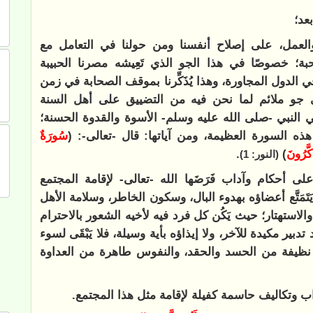
بعد؛
العمل، على إصلاح أنفسنا ومن حولنا في التعامل مع
محبة؛ خصوصًا في هذا الجو الذي تَعِيشه مصرنا الحبيبة
في الدول المجاورة، وهذا يُذَكِّرنا بموقف الصحابة في زمن
في جو ملائم لما نحن فيه من التضييق على أهل السنة
ي النبي -صلى الله عليه وسلم- الأسوة والقدوة الحسنة؛
هذه السورة العظيمة، ومن آياتها: قال -تعالى-: (
سُورَةٌ
َكَّرُونَ
)
.
(النور: 1)
لى أحكام وآداب فَرَضَها الله -تعالى- لإقامة المجتمع
تَمَتَّع أعضاؤه بهدوء البال، وسكون الخاطر، وسلامة الأهل
استهتار؛ حيث يَكُن كل فرد فيه لأخيه الشعور بالاحترام
د تدبير مكيدة للآخر، ولا إيذاؤه بأية وسيلة، فلا يَبْقَى لسوء
ب نظيفة من الحسد والحقد، والنفوس طاهرة من العداوة
اب وتكاليف حاسمة كفيلة لإقامة مثل هذا المجتمع.