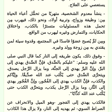
يستعصي على العلاج.
- ينشأ معدوم الشخصية، متهربًا من تحمُّل أعباء الحياة
مِن: وظيفة وزواج، وتربية أولاد، ونحو ذلك، فيهرب مِن
تحمل هذه المسئوليات متسترًا بالكذب، واختلاق
الحكايات، والتمارض وغيره ليهرب من الواقع.
ومِن ثَمَّ يُصبح عضوًا فاسدًا في المجتمع، وقدوة سيئة لمن
يقتدي به مِن زوجة وولد وغيره.
- وفوق ذلك، يكون طريقه إلى النار كما قال النبي صلى
الله عليه وسلم: "عليكم بالصِّدق، فإنَّ الصِّدق يهدي إلى
البرِّ، وإنَّ البرَّ يهدي إلى الجنَّة، وما يزال الرَّجل يصدق،
ويتحرَّى الصِّدق حتى يُكْتَب عند الله صدِّيقًا. وإيَّاكم
والكذب، فإنَّ الكذب يهدي إلى الفُجُور، وإنَّ الفُجُور يهدي
إلى النَّار، وما يزال الرَّجل يكذب، ويتحرَّى الكذب حتى
يُكْتَب عند الله كذَّابًا".
فالكذب يهدي إلى الفجور -وهو الميل والانحراف عن
الصراط السوي- ثم يهديه إلى النار، ولا يزال هذا الكاذب