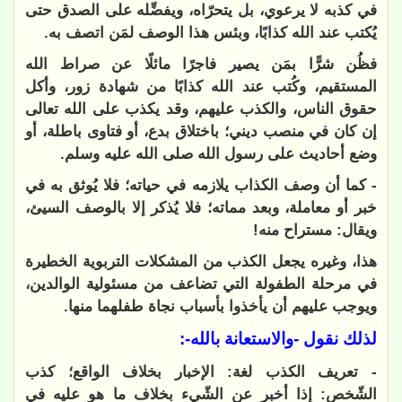
في كذبه لا يرعوي، بل يتحرّاه، ويفضِّله على الصدق حتى
يُكتب عند الله كذابًا، وبئس هذا الوصف لمَن اتصف به.
فظُن شرًّا بمَن يصير فاجرًا مائلًا عن صراط الله
المستقيم، وكُتب عند الله كذابًا من شهادة زور، وأكل
حقوق الناس، والكذب عليهم، وقد يكذب على الله تعالى
إن كان في منصب ديني؛ باختلاق بدع، أو فتاوى باطلة، أو
وضع أحاديث على رسول الله صلى الله عليه وسلم.
- كما أن وصف الكذاب يلازمه في حياته؛ فلا يُوثق به في
خبر أو معاملة، وبعد مماته؛ فلا يُذكر إلا بالوصف السيئ،
ويقال: مستراح منه!
هذا، وغيره يجعل الكذب من المشكلات التربوية الخطيرة
في مرحلة الطفولة التي تضاعف من مسئولية الوالدين،
ويوجب عليهم أن يأخذوا بأسباب نجاة طفلهما منها.
لذلك نقول -والاستعانة بالله-:
- تعريف الكذب لغة: الإخبار بخلاف الواقع؛ كذب
الشّخص: إذا أخبر عن الشّيء بخلاف ما هو عليه في