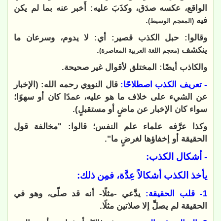
الواقع، عكسه صدَق، وكذَبَ عليه: أَخبر عنه بما لم يكن
فيه
.
(المعجم الوسيط)
وقالوا: حبل الكذب قصير: أي: لا يدوم، وسرعان ما
ينكشف
.
(معجم اللغة العربية المعاصرة)
والكاذب أيضًا: المختلق لأقوال غير صحيحة.
- تعريف الكذب اصطلاحًا:
قال النووي رحمه الله: (الإخبار
عن الشيء على خلاف ما هو عليه، عمدًا كان أو سهوًا؛
سواء كان الإخبار عن ماضٍ أو مستقبلٍ).
وكذا عرَّفه علماء علم النفس؛ قالوا: "مخالفة قول
الحقيقة أو إخفاؤها لغرضٍ ما".
- أشكال الكذب:
يأخذ الكذب أشكالاً عِدَّة، فمِن ذلك:
1- قلب الحقيقة:
يدَّعي -مثلًا- أنه قد صلّى، وهو في
الحقيقة لم يصلِّ إلا صلاتين مثلًا.