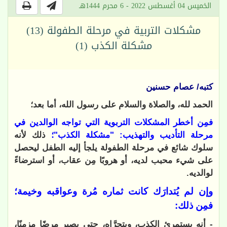
الخميس 04 أغسطس 2022 - 6 محرم 1444هـ
مشكلات التربية في مرحلة الطفولة (13)
مشكلة الكذب (1)
كتبه/ عصام حسنين
الحمد لله، والصلاة والسلام على رسول الله، أما بعد؛
فمِن أخطر المشكلات التربوية التي تواجه الوالدين في
مرحلة التأديب والتهذيب: "مشكلة الكذب"؛
ذلك لأنه
سلوك شائع في مرحلة الطفولة يلجأ إليه الطفل ليحصل
على شيء محبب لديه، أو هروبًا مِن عقاب، أو استرضاءً
لوالديه.
وإن لم يُتدارَك كانت ثماره مُرة وعواقبه وخيمة؛
فمِن ذلك:
- أنه يستمرئ الكذب، ويتحرَّاه، حتى يصير مرضًا مزمنًا،