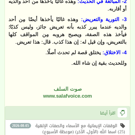
2- المبالغة في الحديث:
وهذه غالبًا يأخذها من أحد والديه
أو أقاربه.
3- التورية والتعريض:
وهذه غالبًا يأخذها أيضًا مِن أحد
والديه عندما يبرر كذبه بأنه تعريض جائز، وليس كذبًا؛
فيأخذ هذه الصفة، ويصبح هروبه مِن المواقف كلها
بالتعريض، وإن قيل له: إن هذا كذب. قال: هذا تعريض.
4- الاختلاق:
يختلق قصة لم تحدث أصلًا.
وللحديث بقية إن شاء الله.
صوت السلف
www.salafvoice.com
اقرأ أيضا
الوقفات الإيمانية مع الأسماء والصفات الإلهية
2026-08-05
(25) اسما الله (الأول، الآخر) (موعظة الأسبوع)