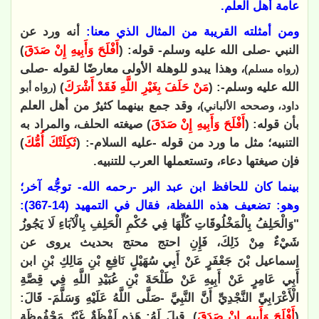
عامة أهل العلم
.
ومن أمثلته القريبة من المثال الذي معنا:
أنه ورد عن
النبي -صلى الله عليه وسلم- قوله: (
أَفْلَحَ وَأَبِيهِ إِنْ صَدَقَ
)
، وهذا يبدو للوهلة الأولى معارضًا لقوله -صلى
(رواه مسلم)
الله عليه وسلم-: (
مَنْ حَلَفَ بِغَيْرِ اللَّهِ فَقَدْ أَشْرَكَ
)
(رواه أبو
، وقد جمع بينهما كثيرٌ من أهل العلم
داود، وصححه الألباني)
بأن قوله: (
أَفْلَحَ وَأَبِيهِ إِنْ صَدَقَ
) صيغته الحلف، والمراد به
التنبيه؛ مثل ما ورد من قوله -عليه السلام-: (
ثَكِلَتْكَ أُمُّكَ
)
فإن صيغتها دعاء، وتستعملها العرب للتنبيه
.
بينما كان للحافظ ابن عبد البر -رحمه الله- توجُّه آخر؛
وهو: تضعيف هذه اللفظة، فقال في التمهيد (14-367):
"وَالْحَلِفُ بِالْمَخْلُوقَاتِ كُلِّهَا فِي حُكْمِ الْحَلِفِ بِالْآبَاءِ لَا يَجُوزُ
شَيْءٌ مِنْ ذَلِكَ، فَإِنِ احتج محتج بحديث يروى عن
إسماعيل بْنَ جَعْفَرٍ عَنْ أَبِي سُهَيْلٍ نَافِعِ بْنِ مَالِكِ بْنِ ابن
أَبِي عَامِرٍ عَنْ أَبِيهِ عَنْ طَلْحَةَ بْنِ عُبَيْدِ اللَّهِ فِي قِصَّةِ
الْأَعْرَابِيِّ النَّجْدِيِّ أَنَّ النَّبِيَّ -صَلَّى اللَّهُ عَلَيْهِ وَسَلَّمَ- قَالَ:
(
أَفْلَحَ وَأَبِيهِ إِنْ صَدَقَ
). قِيلَ لَهُ: هَذِهِ لَفْظَةٌ غَيْرُ مَحْفُوظَةٍ