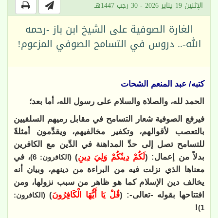
الإثنين 19 يناير 2026 - 30 رجب 1447هـ
الغارة الصوفية على الشيخ ابن باز -رحمه
الله-.. دروس في التسامح الصوفي المزعوم!
كتبه/ عبد المنعم الشحات
الحمد لله، والصلاة والسلام على رسول الله، أما بعد؛
ف
يرفع الصوفية شعار التسامح في مقابل رميهم السلفيين
بالتعصب لأقوالهم، وتكفير مخالفيهم، ويقدِّمون أمثلةً
للتسامح تصل إلى حدِّ المداهنة في الدِّين مع الكافرين
بدلاً من إعمال: (
لَكُمْ دِينُكُمْ وَلِيَ دِينِ
)
، في
(الكافرون: 6)
معناها الذي نزلت فيه من البراءة من دينهم، وبيان أنه
يخالف دين الإسلام كما هو ظاهر من سبب نزولها، ومن
افتتاحها بقوله -تعالى-: (
قُلْ يَا أَيُّهَا الْكَافِرُونَ
)
(الكافرون:
!
1)