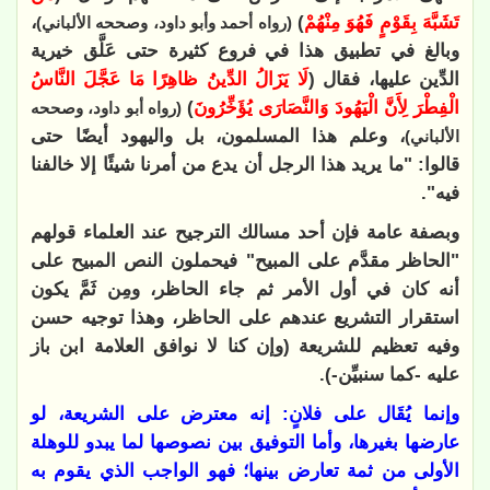
تَشَبَّهَ بِقَوْمٍ فَهُوَ مِنْهُمْ
)
،
(رواه أحمد وأبو داود، وصححه الألباني)
وبالغ في تطبيق هذا في فروع كثيرة حتى عَلَّق خيرية
الدِّين عليها، فقال (
لَا يَزَالُ الدِّينُ ظاهِرًا مَا عَجَّلَ النَّاسُ
الْفِطْرَ لِأَنَّ الْيَهُودَ وَالنَّصَارَى يُؤَخِّرُونَ
)
(رواه أبو داود، وصححه
، وعلم هذا المسلمون، بل واليهود أيضًا حتى
الألباني)
قالوا: "ما يريد هذا الرجل أن يدع من أمرنا شيئًا إلا خالفنا
فيه
".
وبصفة عامة فإن أحد مسالك الترجيح عند العلماء قولهم
"الحاظر مقدَّم على المبيح" فيحملون النص المبيح على
أنه كان في أول الأمر ثم جاء الحاظر، ومِن ثَمَّ يكون
استقرار التشريع عندهم على الحاظر
،
وهذا توجيه حسن
وفيه تعظيم للشريعة (وإن كنا لا نوافق العلامة ابن باز
عليه -كما سنبيِّن-)
.
وإنما يُقَال على فلانٍ: إنه معترض على الشريعة، لو
عارضها بغيرها، وأما التوفيق بين نصوصها لما يبدو للوهلة
الأولى من ثمة تعارض بينها؛ فهو الواجب الذي يقوم به