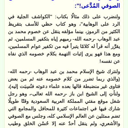
الصوفي المُدَّعى!":
ولنضرب على ذلك مثالًا بكتاب: "الكواشف الجلية في
الرد على الوهابية"، وهو كتاب حظي للأسف بتقريظ
الكثير من الرموز، بينما مؤلفه ينقل عن خصوم محمد بن
عبد الوهاب -رحمه الله- رميهم إياه بتكفير المسلمين، ثم
يقرِّر أنه قرأ له كلامًا يتبرأ فيه من تكفير عوام المسلمين،
ومع هذا فهو يرى إثبات التهمة بكلام خصومه الذي نفاه
عن نفسه
!
ولنترك شيخ الإسلام محمد بن عبد الوهاب -رحمه الله-
(والذي ربما تضرر من كلام خصومه عنه ثم من بعض
فتاوى غير منضبطة قالها بعده علماء دعوته فنُسِبَت إليه
)،
ولنأتِ إلى الشيخ ابن باز -رحمه الله تعالى-، وهو رجل
شغل موقع مفتي المملكة العربية السعودية وقتًا طويلًا
شارك فيها في اجتماعات كثيرة للمحافل والمجامع التي
تضم ممثلين عن العالم الإسلامي كله، وجلس مع الصوفي
والأشعري، ولم ينقل أحدٌ عنه إلا حُسْن الخلق وطيب