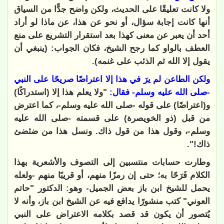
ولا كانت تعليقًا على الحديث، ولكن واضح جدًّا من السياق
أنها كانت إجابة سؤال، أو نحو عن هذا، عن ماذا لو أراد
أحد أن يعبر عن معنى كهذا بعد استقرار التشريع على منع
العطف بالواو كما رجح الشيخ، فكان الجواب: (ينبغي أن
يقول إلا الله ثم الذئب على غنمه)
.
ولكن الطاعن لم يرَ في هذا إلا اعتراضًا صريحًا على النبي
-صلى الله عليه وسلم- فقال
:
"
ولا يعلم هذا إلا (استدراكًا)
و(اعتراضًا) على قوله -صلى الله عليه وسلم-، كما اعترض
من قبل (ذو الخويصرة) على قسمته -صلى الله عليه
وسلم-، وقول هذا من قول ذاك. ونسل هذا من ضئضئ
ذاك
!".
وطارت حسابات منتسبين إلى التصوف والأشعرية بهذا
الكلام فَرَحًا به؛ حتى إن رمزًا منهم، أو قريبًا منهم -ولعله
يحمل للشيخ ابن باز بعض الجميل- وهو: الدكتور "حاتم
العوني" كتب منشورًا يدافع فيه عن الشيخ ابن باز، وأنه لا
يُتصور أن يكون قد قصد بكلامه الاعتراض على النبي