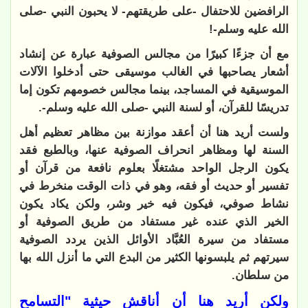
الرافضين للاحتفال -على طريقتهم- لا يحبون النبي -صلى
الله عليه وسلم-!
مع أن جزءًا كبيرًا من مجالس الصوفية عبارة عن إنشاد
أشعار يصاحبها في الغالب موسيقى حتى أدخلوا الآلات
الموسيقية في المساجد، بينما مجالس خصومهم تكون إما
تدريسًا للقرآن، أو لسنة النبي -صلى الله عليه وسلم
-.
ولست أريد هنا أن أعقد موازنة بين مظاهر تعظيم أهل
السنة لها ومظاهر انحراف الصوفية عنها، وبالطبع فقد
يكون الرجل الواحد مشتغلًا بعلوم نافعة من قرآن أو
تفسير أو حديث أو فقه، وهو في ذات الوقت منخرط في
نشاط صوفي، فيكون فيه خير وشر، ولكن يكاد يكون
الخير الذي عنده غير مستفاد من طريق الصوفية أو
مستفاد من سيرة العُبَّاد الأوائل الذين يردد الصوفية
سيرتهم ثم يلبسونها الكثير من البدع التي ما أنزل الله بها
من سلطان
.
ولكن أريد هنا أن أناقش حيثية "التسامح