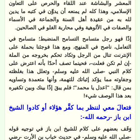
المعشر والبشاشة عند اللقاء والحرص على التعاون
الإسلامي، وهذا كله لم يمنعه أن يدوِّن في كتبه ما يدين
لله به من عقيدة أهل السنة والجماعة في الأسماء
والصفات في الألوهية وفي محاربة الغلو في الصالحين
.
إذًا فهو رجل متسامح التسامح المنضبط؛ متسامح في
التعامل، ناصح في المنهج
،
ومع هذا فوجئنا بحملة على
الإنترنت تنال من الرجل وتكاد تحكم بخروجه من الملة
-إن لم تكن فعلت-، فحينما تصف أحدًا بأنه اعترض على
كلام النبي -صلى الله عليه وسلم- وتعلل هذا بغلظته
وجفاوته مما يؤكد إثباتك للتهمة، وأنها متعمدة وتساويه
بمن قال: "اعدل يا محمد"؛ فلم يبقَ إذًا بينك وبين تكفيره
بعد هذا الوصف شيء
!
فتعالَ معي لننظر بما كفَّر هؤلاء أو كادوا الشيخ
ابن باز -رحمه الله-:
وَقَف بعضهم على كلام للشيخ ابن باز في توجيه قوله
-صلى الله عليه وسلم- في حديث خباب بن الأرت -رضي