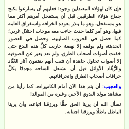
فإن كان لهؤلاء المعتدلين وجود؛ فعليهم أن يسارعوا بكبح
جماح هؤلاء الطرقيين قبل أن يستفحل أمرهم أكثر مما
هو مستفحل، وهو ما ينذر بعودة الخرافة واستغراق العامة
فيها، وهو أمر كلما حدث جاءت معه موجات احتلال غربي؛
كما حصل في الحروب الصليبية، وحصل في العصور
الحديثة، ولم يوقفه إلا نهضة حاربت كلَّ هذه البدع حتى
خفتت أصوات أصحاب الطرق، ولم تعد يعبر عن الصوفية
إلا أصوات تحاول جاهدة أن تثبت أنهم يقتفون آثار العُبَّاد
والزُّهَّاد الأوائل قبل أن تشتعل الساحة مجددًا بكلِّ
خرافات أصحاب الطرق وانحرافاتهم.
والعجيب:
أن يتم هذا الآن أمام الكاميرات، كما رأينا من
مشاهد مولد البدوي الأخير، وغيره من الموالد
!
نسأل الله أن يرينا الحق حقًّا ويرزقنا اتباعه، وأن يرينا
الباطل باطلًا ويرزقنا اجتنابه
.