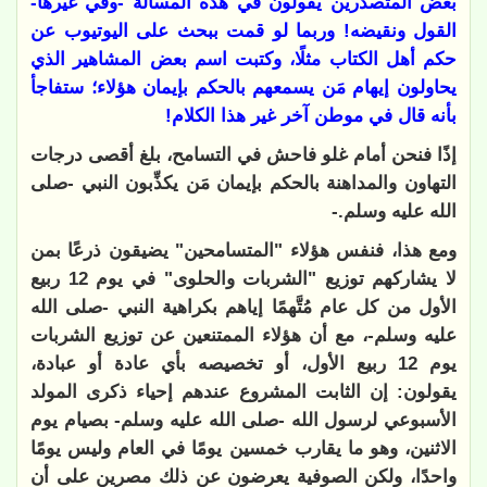
بعض المتصدرين يقولون في هذه المسألة -وفي غيرها-
القول ونقيضه! وربما لو قمت ببحث على اليوتيوب عن
حكم أهل الكتاب مثلًا، وكتبت اسم بعض المشاهير الذي
يحاولون إيهام مَن يسمعهم بالحكم بإيمان هؤلاء؛ ستفاجأ
بأنه قال في موطن آخر غير هذا الكلام!
إذًا فنحن أمام غلو فاحش في التسامح، بلغ أقصى درجات
التهاون والمداهنة بالحكم بإيمان مَن يكذِّبون النبي -صلى
الله عليه وسلم
-.
ومع هذا، فنفس هؤلاء "المتسامحين" يضيقون ذرعًا بمن
لا يشاركهم توزيع "الشربات والحلوى" في يوم 12 ربيع
الأول من كل عام مُتَّهمًا إياهم بكراهية النبي -صلى الله
عليه وسلم-، مع أن هؤلاء الممتنعين عن توزيع الشربات
يوم 12 ربيع الأول، أو تخصيصه بأي عادة أو عبادة،
يقولون: إن الثابت المشروع عندهم إحياء ذكرى المولد
الأسبوعي لرسول الله -صلى الله عليه وسلم- بصيام يوم
الاثنين، وهو ما يقارب خمسين يومًا في العام وليس يومًا
واحدًا، ولكن الصوفية يعرضون عن ذلك مصرين على أن