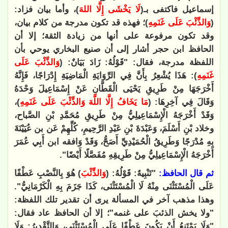
إسماعيل فاكتفى بـ(
لَا يَخْشَى إِلَّا اللهَ
)، وأما بيان فزاد:
(
وَالذِّئْبَ عَلَى غَنَمِهِ
)؛ فهذه قد تكون مدرجة من كلام بيان،
وقد تكون مرفوعة على أنها من زيادة الثقة؛ إلا أن
الحافظ ابن حجر أشار إلى أن صنيع البخاري يوحي بأن
اللفظة مدرجة، فقال: "قَوْلُهُ: زَادَ بَيَانٌ: (
وَالذِّئْبَ عَلَى
غَنَمِهِ
): هَذَا يُشْعِرُ بِأَنَّ فِي الرِّوَايَةِ الْمَاضِيَةِ إِدْرَاجًا، فَإِنَّهُ
أَخْرَجَهَا مِنْ طَرِيقِ يَحْيَى الْقَطَّانِ عَنْ إِسْمَاعِيلَ وَحْدَهُ
وَقَالَ فِي آخِرِهَا: (
مَا يَخَافُ إِلَّا اللَّهَ وَالذِّئْبَ عَلَى غَنَمِهِ
)،
وَقَدْ أَخْرَجَهُ الْإِسْمَاعِيلِيُّ مِنْ طَرِيقِ مُحَمَّدِ بْنِ الصَّباح،
وخلاد بْنِ أَسْلَمَ، وَعَبْدَةَ بْنِ عَبْدِ الرَّحِيمِ، كُلِّهِمْ عَن بن عُيَيْنَةَ
بِهِ مُدْرَجًا وَطَرِيقُ الْحُمَيْدِيِّ أَصَحُّ، وَقَدْ وَافقه ابن أَبِي عُمَرَ
أَخْرَجَهُ الْإِسْمَاعِيلِيُّ مِنْ طَرِيقِهِ مُفَصَّلًا أَيْضًا"
.
ثم قال الحافظ:
"تَنْبِيهٌ: قَوْلُهُ: (
وَالذِّئْبَ
) هُوَ بِالنَّصْبِ عَطْفًا
عَلَى الْمُسْتَثْنَى مِنْهُ لَا الْمُسْتَثْنَى، كَذَا جَزَمَ بِهِ الْكَرْمَانِيُّ".
وهذا مذهب آخر في المسألة يرى أن تقدير تلك اللفظة:
"ولا يخش الذئبَ على غنمه
"؛
إلا أن الحافظ عاد فقال:
"وَلَا يَمْتَنِعُ أَنْ يَكُونَ عَطْفًا عَلَى الْمُسْتَثْنَى، وَالتَّقْدِيرُ: وَلَا