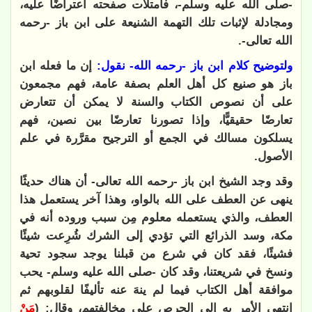
-صلى الله عليه وسلم-، فامتلأت صفحته اعتراضًا عليه،
ومجادلة لإثبات تلك التهمة الشنيعة على ابن باز -رحمه
الله تعالى-
.
ولتوضيح كلام ابن باز -رحمه الله
-
نقول:
إن ما فعله ابن
باز هو صنيع كل أهل العلم بصفة عامة، فهم مجمعون
على أن نصوص الكتاب والسنة لا يمكن أن تتعارض
تعارضًا حقيقيًّا، وإذا تصورنا تعارضًا بين نصين، فهم
يسلكون مسالك في الجمع أو الترجيح مقرَّرة في علم
الأصول
.
وقد وجد الشيخ ابن باز -رحمه الله تعالى- أن هناك حديثًا
ينهى عن العطف على الله بالواو، وهذا آخر يستعمل هذا
العطف، والذي يستعمله معلوم مِن سبب وروده أنه في
مكة
،
وسد الذرائع التي تؤدي إلى الشرك شُرِعت شيئًا
فشيئًا، فقد كان في شرع من قبلنا يوجد سجود تحية
ونسخ في شريعتنا، وقد كان -صلى الله عليه وسلم- يحب
موافقة أهل الكتاب فيما لم ينهَ عنه تأليفًا لقلوبهم ثم
انتهى الأمر به إلى الحرص على مخالفتهم، وقال: (
مَنْ