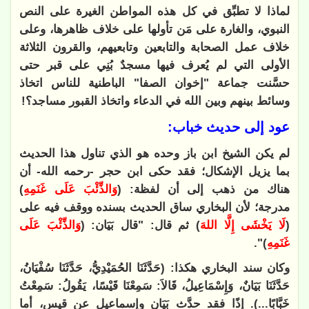
لماذا لا تطبِّق في كل هذه المواطن الغيرة على النص
النبوي، والغارة على مَن تأولها على خلاف ظاهرها، وعلى
خلاف عمل الصحابة والتابعين وتابعيهم، والقرون الثلاثة
الأولى التي لم يُعرف فيها مسجدٌ بُنِي على قبر حتى
حسَّنت جماعة "إخوان الصفا" الباطنية للناس اتخاذ
وسائط بينهم وبين الله في الدعاء واتخاذ القبور مساجد؟
!
عود إلى حديث خباب
:
لم يكن الشيخ ابن باز وحده هو الذي تناول هذا الحديث
بما يزيل الإشكال؛ فقد حكى ابن حجر -رحمه الله- أن
هناك من ذهب إلى أن لفظة: (
وَالذِّئْبَ عَلَى غَنَمِهِ
)
مدرجة؛ لأن البخاري ساق الحديث بسنده ووقف فيه على
(
لَا يَخْشَى إِلَّا اللهَ
) ثم قال: "قال بَيَان: (
وَالذِّئْبَ عَلَى
غَنَمِهِ
)
."
وكان سند البخاري هكذا: (حَدَّثَنَا الحُمَيْدِيُّ، حَدَّثَنَا سُفْيَانُ،
حَدَّثَنَا بَيَانٌ، وَإِسْمَاعِيلُ، قَالاَ: سَمِعْنَا قَيْسًا، يَقُولُ: سَمِعْتُ
خَبَّابًا...). إذًا فقد حدَّث بَيَان وإسماعيل عن قيس، أما