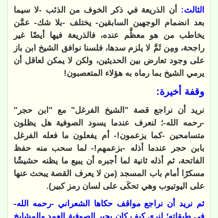
الثالث:
أن الذريعة في ذكر الخوف من الذئب -لا سيما
بعد انضمام الوجهين السابقين- يختلف -بلا شك- عمَّن
يخاطب من هو معظَّم عنده، فالذريعة فيها أيضًا غير
راجحة، ومِن ثَمَّ لا يلزم سدها
،
فلسنا نوافق الشيخ ابن باز
على وجود تعارض بين الحديثين، ولكن لا يمكن لعاقل أن
يرمي الشيخ بما رماه به هؤلاء المتعصبون
!
وقفة أخيرة
:
نريد أن نراجع قصة "الشيخ الفرغل" مع "ابن حجر"
-رحمه الله-؛ لنعرف عندما يسود الصوفية هل يظلون
متسامحين -كما يزعمون!- أم يفعلون ما فعله الفرغل
بابن حجر عندما أذله -بزعمهم!- لما سحب منه حفظ
الفاتحة، ثم أذله ثانية لما أجبره أن يبيع ما يظنه حشيشًا
مسكرًا أمام باب المسجد (من لا يعرف القصة يبحث عنها
على اليوتيوب وهي تحكَى على لسان رمز كبير)
.
ثم نريد أن نراجع مواقف حكاها الشعراني -رحمه الله-
في طبقاته؛ لنرى كيف كان يجبر الصوفية العمد والمشايخ