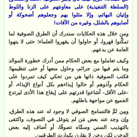
(السلطة التنفيذية) على معاونتهم على الزنا واللوط
وإتيان البهائم، وإلا مثلوا بهم وجعلوهم أضحوكة أو
أصابوهم بالشلل، وغيره من الآفات!
ومن خلال هذه الحكايات سندرك أن الطرق الصوفية لما
تمكَّنوا قهروا، أو حاولوا أن يقهروا العلماء؛ حتى لا ينهوا
العامة عن بدعهم
.
وكيف تعاملوا مع بعض الحكام ممن أدرك خطورة الموالد
وما يتم فيها من جرائم، وحاول منعها أو حتى تنظيمها؛
فكتب الصوفية ذاتها هي من تحكي كيف تمردوا على
الحكام وآذوهم أو حالوا إيذاءهم بكل أنواع الإيذاء، أو
-على الأقل- أشاعوا قدرتهم على إيقاع هذا الأذى ليرتدع
الجميع عن مواجهة باطلهم
.
ومِن ثَمَّ فالتسامح الصوفي لا وجود له عند هذه الطرق،
وإن وجد عند بعض مَن لم يتوغل في التصوف، واكتفى
بالتهذيب السني وسمَّاه تصوفًا، أو أضاف إليه بعض
الدخن، لكن دخن لا يقارن بكوارث الطرقيين
.