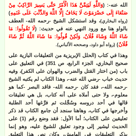
الله عنه-: (
وَاللَّهِ لَيَتِمَّنَّ هَذَا الْأَمْرُ حَتَّى يَسِيرَ الرَّاكِبُ مِنْ
صَنْعَاءَ إِلَى حَضْرَمَوْتَ لَا يَخَافُ إِلَّا اللَّهَ وَالذِّئْبَ عَلَى غَنَمِهِ
)
،
وقد استشكل الشيخ -رحمه الله- العطف
(رواه البخاري)
بالواو هنا مع ورود النهي عنه في حديث: (
لَا تَقُولُوا: مَا
شَاءَ اللَّهُ وَشَاءَ فُلَانٌ، وَلَكِنْ قُولُوا: مَا شَاءَ اللَّهُ ثُمَّ شَاءَ
فُلَانٌ
)
.
(رواه أبو داود، وصححه الألباني)
وهذا في كتاب (الحلل الإبريزية من التعليقات البازية على
صحيح البخاري، الجزء الرابع، ص 351
)
في التعليق على
باب (من اختار القتل والضرب والهوان على الكفر)، وفيه
حديث خباب -رضي الله عنه-، وهذا الكتاب لم يكتبه الشيخ
-رحمه الله-، فقد كان -رحمه الله- فاقد البصر -كما هو
معلوم-، ولا حتى أملاه على أنه كتاب، بل هي تعليقات
قالها في أحد دروسه وسُجِّلت ثم فرَّغها أحد الطلبة
وأخرجها في كتاب، وهاهنا سنجد أن جامع الكتاب قد ذكر
تعليقين على الكتاب؛ أما الأول: فقد وضع رقم (1) على
الحديث ليشير إلى وجود تعليق للشيخ عليه، وهو إنما
يذكر التعليقات في الهامش، وكان نص هذا التعليق