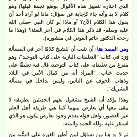
الذي اختاره لتمييز هذه الأقوال بوضع نجمة قبلها) وهو
كلام لا بد وأنه جاء كإجابة عن سؤال: ماذا لو أراد أحد أن
يقول هذا الكلام الآن؟ أو ماذا لو كان النبي -صلى الله
عليه وسلم- قد ذكر هذا الكلام في آخر البعثة؟ (وهذا ما
رجحه الدكتور حاتم العوني في منشوره)
.
ومن المفيد هنا:
أن نثبت أن للشيخ كلامًا آخر في المسألة
وَرَد في كتاب "التعليقات البازية على كتاب التوحيد"، وهو
مفرغ من تعليقاته على كتاب التوحيد، قال فيه تعليقًا على
حديث خباب: "المراد أنه من كمال الأمن في البلاد
وذهاب الخوف عن الناس، وليس بداخل في مسألة
التشريك"
.
وهذا يؤكد أن الشيخ مشغول بفهم الحديثين بطريقة لا
يبقى معها أي تعارض بينهما كما هي طريقة أهل العلم
عبر العصور، ولعل قوله بعدم وجود تعارض يكون هو الذي
استقر عليه -ولله الحمد والمنة
-.
ثم لا بد هنا من تساؤل لمن أظهر الغيرة على السُّنة من