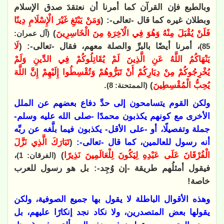
وبالطبع فإن القرآن كما أمرنا أن نعتقدَ صدق الإسلام
وبطلان غيره كما قال -تعالى-: (
وَمَنْ يَبْتَغِ غَيْرَ الْإِسْلَامِ دِينًا
فَلَنْ يُقْبَلَ مِنْهُ وَهُوَ فِي الْآخِرَةِ مِنَ الْخَاسِرِينَ
)
(آل عمران:
، أمرنا أيضًا بالبرِّ والصلة معهم، فقال -تعالى-: (
لَا
85)
يَنْهَاكُمُ اللَّهُ عَنِ الَّذِينَ لَمْ يُقَاتِلُوكُمْ فِي الدِّينِ وَلَمْ
يُخْرِجُوكُمْ مِنْ دِيَارِكُمْ أَنْ تَبَرُّوهُمْ وَتُقْسِطُوا إِلَيْهِمْ إِنَّ اللَّهَ
يُحِبُّ الْمُقْسِطِينَ
)
.
(الممتحنة: 8)
ولكن القوم يتسامحون إلى حدِّ دفاع بعضهم عن الملل
الأخرى مع كونهم يكذبون محمدًا -صلى الله عليه وسلم-
جملة وتفصيلًا، أو -على الأقل- يكذبون فيما بلَّغه عن ربِّه
أنه رسول للعالمين، كما قال -تعالى-:
(
تَبَارَكَ الَّذِي نَزَّلَ
الْفُرْقَانَ عَلَى عَبْدِهِ لِيَكُونَ لِلْعَالَمِينَ نَذِيرًا
)
،
(الفرقان: 1)
فيقول أمثلُهم طريقة -إن وُجِد-: بل هو رسول للعرب
خاصة
!
وهذه الأقوال الباطلة لا يقول بها جميع الصوفية، ولكن
يقولها بعض المتصدرين، ولا نكاد نجد إنكارًا عليهم، بل