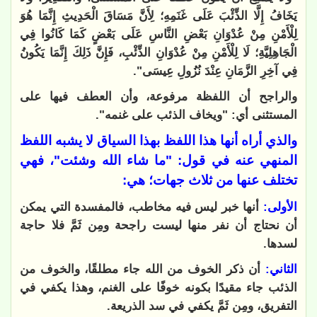
يَخَافُ إِلَّا الذِّئْبَ عَلَى غَنَمِهِ؛ لِأَنَّ مَسَاقَ الْحَدِيثِ إِنَّمَا هُوَ
لِلْأَمْنِ مِنْ عُدْوَانِ بَعْضِ النَّاسِ عَلَى بَعْضٍ كَمَا كَانُوا فِي
الْجَاهِلِيَّةِ؛ لَا لِلْأَمْنِ مِنْ عُدْوَانِ الذِّئْبِ، فَإِنَّ ذَلِكَ إِنَّمَا يَكُونُ
فِي آخِرِ الزَّمَانِ عِنْدَ نُزُولِ عِيسَى".
والراجح أن اللفظة مرفوعة، وأن العطف فيها على
المستثنى أي: "ويخاف الذئب على غنمه
".
والذي أراه أنها هذا اللفظ بهذا السياق لا يشبه اللفظ
المنهي عنه في قول: "ما شاء الله وشئت"، فهي
تختلف عنها من ثلاث جهات؛ هي
:
الأولى:
أنها خبر ليس فيه مخاطب، فالمفسدة التي يمكن
أن نحتاج أن نفر منها ليست راجحة ومِن ثَمَّ فلا حاجة
لسدها
.
الثاني:
أن ذكر الخوف من الله جاء مطلقًا، والخوف من
الذئب جاء مقيدًا بكونه خوفًا على الغنم، وهذا يكفي في
التفريق، ومِن ثَمَّ يكفي في سد الذريعة
.