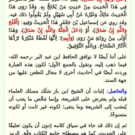
فِي هَذَا الْحَدِيثِ مِنْ حَدِيثِ مَنْ يُحْتَجُّ بِهِ. وَقَدْ رَوَى هَذَا
الْحَدِيثَ مَالِكٌ وَغَيْرُهُ عَنْ أَبِي سُهَيْلٍ ولَمْ يَقُولُوا ذلك فيه.
وقد روي عن إسماعيل بْنَ جَعْفَرٍ هَذَا الْحَدِيثُ وَفِيهِ: (
أَفْلَحَ
وَاللَّهِ إِنْ صَدَقَ
)، أَوْ (
دَخَلَ الْجَنَّةَ وَاللَّهِ إِنْ صَدَقَ
)، وَهَذَا
أَوْلَى مِنْ رِوَايَةِ مَنْ رَوَى (
وَأَبِيهِ
)؛ لِأَنَّهَا لَفْظَةٌ مُنْكِرَةٌ تَرُدُّهَا
الْآثَارُ الصِّحَاحُ. وَبِاللَّهِ التَّوْفِيقُ
.
على أننا أيضًا لا نوافق الحافظ ابن عبد البر -رحمه الله-
فيما ذهب إليه، ونقول بالجمع الأول؛ لكون هذه العبارة
وردت أيضًا في أحاديث أخرى لا مجال للطعن عليها من
جهة السند
.
والحاصل:
إثبات أن الشيخ ابن باز سَلَك مسلك العلماء
قبله ولم يعترض على الشريعة، وإنما مَحَّص ما يجب أن
يُنسَب إلى الشريعة وما ينفى؛ لكونه غير ثابت أو لكونه
منسوخًا
.
ثم إن ذلك قد جاء في سياق كلامه (دون أن يكون تعليقًا
على الحديث، كما هو مصطلح جامع الكتاب وَفْق الرمز