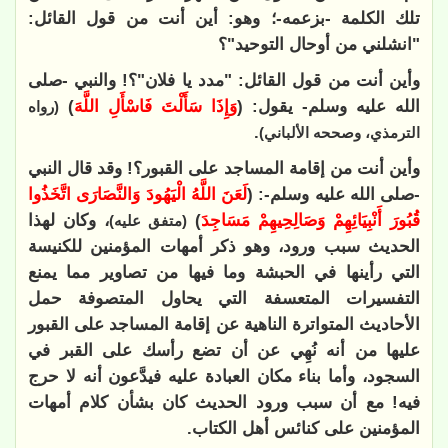
تلك الكلمة -بزعمه
-؛ وهو:
أين أنت من قول القائل:
"انشلني من أوحال التوحيد"؟
وأين أنت من قول القائل: "مدد يا فلان"؟! والنبي -صلى
الله عليه وسلم- يقول: (
وَإِذَا سَأَلْتَ فَاسْأَلِ اللَّهَ
)
(رواه
.
الترمذي، وصححه الألباني)
وأين أنت من إقامة المساجد على القبور؟! وقد قال النبي
-صلى الله عليه وسلم-: (
لَعَنَ اللَّهُ الْيَهُودَ وَالنَّصَارَى اتَّخَذُوا
قُبُورَ أَنْبِيَائِهِمْ وَصَالِحِيهِمْ مَسَاجِدَ
)
، وكان لهذا
(متفق عليه)
الحديث سبب ورود، وهو ذكر أمهات المؤمنين للكنيسة
التي رأينها في الحبشة وما فيها من تصاوير مما يمنع
التفسيرات المتعسفة التي يحاول المتصوفة حمل
الأحاديث المتواترة الناهية عن إقامة المساجد على القبور
عليها من أنه نُهِي عن أن تضع رأسك على القبر في
السجود، وأما بناء مكان العبادة عليه فيدَّعون أنه لا حرج
فيه! مع أن سبب ورود الحديث كان بشأن كلام أمهات
المؤمنين على كنائس أهل الكتاب.