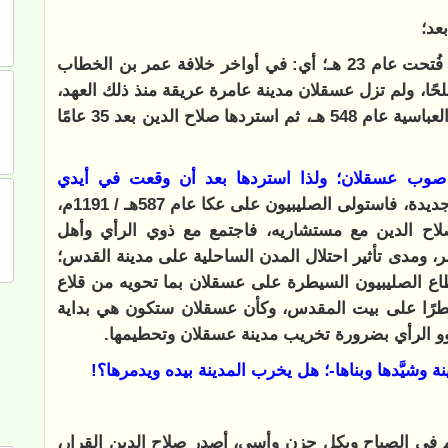
بعد؛
فقد ذَكَر ابن كثير -رحمه الله- أن مدينة عسقلان فُتحت عام 23 هـ؛ أي: في أواخر خلافة عمر بن الخطاب
حًا، ولم تزل عسقلان مدينة عامرة عريقة منذ ذلك العهد،
وحتى استولى عليها الصليبيون في عصر الخلافة العباسية عام 548 هـ، ثم استردها صلاح الدين بعد 35 عامًا
ر صوب عسقلان؛ ولذا استردها بعد أن وقعت في أيدي
ثم تغيَّرت الأحوال وأتت حملة صليبية جديدة، فاستولى الصليبيون على عكا عام 587هـ / 1191م،
صلاح الدين مع مستشاريه، فاجتمع مع ذوي الرأي وأهل
، ومدى تأثير احتلال المدن الساحلية على مدينة القدس؛
طاع الصليبيون السيطرة على عسقلان بما تحويه من قلاع
خطرًا على بيت المقدس، وكأن عسقلان ستكون هي بداية
و الرأي بضرورة تخريب مدينة عسقلان وتحطيمها.
ة وشيَّدها وبناها-؛ هل يخرب المدينة بيده ويدمرها؟!
ثم في الصباح وبكل حزن وأسى، أصدر صلاح الدين القرار،