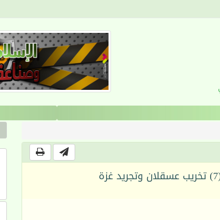
القرآن والانضباط السلوكي
ة