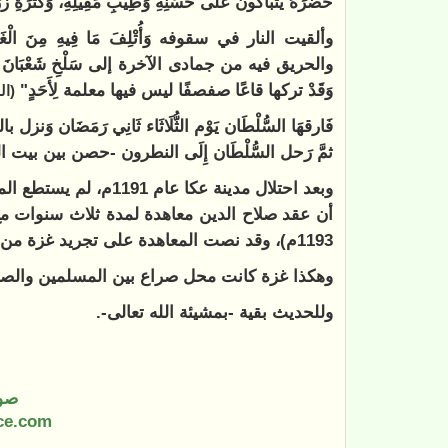
حَضَرَهُ يَتَبَاكُونَ عَلَى حُسْنِهِ وَطِيبِ مَقِيلِهِ، وَكَثْ
وألقيت النار في سقوفه وَأُتْلِفَ مَا فِيهِ مِنَ الْغَلَّاتِ الّ
والحريق فيه من جمادى الآخرة إلى سَلْخِ شَعْبَانَ مِنْ هَذِه
وَقَدْ تركها قاعًا صفصفًا ليس فيها معلمة لِأَحَدٍ"
(ال
فَارقهَا السُّلْطَان يَوْم الثُّلَاثَاء ثَانِي رَمَضَان وَن
ثمَّ رَحل السُّلْطَان إِلَى النطرون -حصن بين بيت
وبعد احتلال مدينة عكا
1193م)، وقد نصت المعاهدة على تجريد غزة من حصونها ووسائل دفاعها.
وهكذا غزة كانت محل صراع بين المسلمين والصلي
وللحديث بقية -بمشيئة الله تعالى-.
صو
ce.com