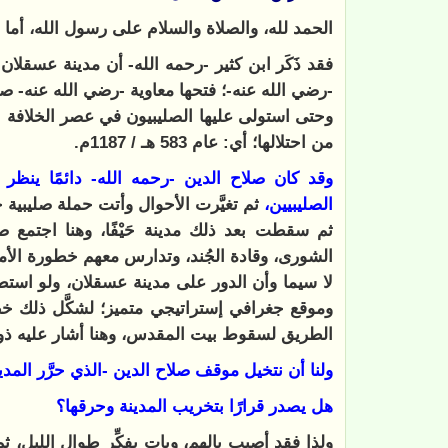
الحمد لله، والصلاة والسلام على رسول الله، أما 
-رضي الله عنه-؛ فتحها معاوية -رضي الله عنه- صل
من احتلالها؛ أي: عام 583 هـ / 1187م.
وقد كان صلاح الدين -رحمه الله- دائمًا ينظ
الصليبيين،
ثم سقطت بعد ذلك مدينة حَيْفًا، وهنا اجتمع 
الشورى، وقادة الجُند، وتدارس معهم خطورة الأمر
لا سيما وأن الدور على مدينة عسقلان، ولو است
وموقع جغرافي إستراتيجي متميز؛ لشكَّل ذلك 
الطريق لسقوط بيت المقدس، وهنا أشار عليه ذو
ولنا أن نتخيل موقف صلاح الدين -الذي حرَّر المدين
هل يصدر قرارًا بتخريب المدينة وحرقها؟
ولذا فقد أصيب بالهم، وبات يفكِّر طوال الليل، 