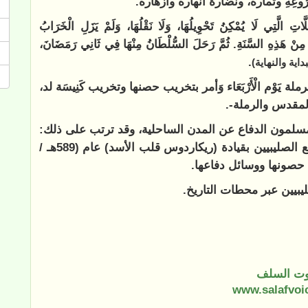
رَةِ زُرُوعِهِ وثماره، ونضارة أنهاره وأزهاره.
َتِي لَا يُمْكِنُ تَحْوِيلُهَا، وَلَا نَقْلُهَا، وَلَمْ يَزَلِ الْخَرَابُ
ِ السَّنَةِ. ثُمَّ رَحَلَ السُّلْطَانُ مِنْهَا فِي ثَانِي رَمَضَانَ،
.
بداية والنهاية)
زل بالرملة يَوْم الْأَرْبَعَاء وَأمر بتخريب حصنها وتخريب كَنِيسَة لد،
 المقدس والرملة-.
 عام 1191م، لم يستطع المسلمون الدفاع عن المدن الساحلية، وقد ترتب على ذلك:
أن عقد صلاح الدين معاهدة لمدة ثلاث سنوات مع الصليبيين بقيادة (ريكاردوس قلب الأسد) عام (589هـ /
بيين عبر محطات التاريخ.
ت السلف
www.salafvoi