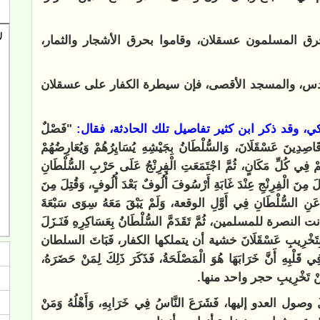
رق المسلمون عسقلان، وقاموا بحرق الأشجار والثمار،
س، والمسجد الأقصى، فإن سيطرة الكفار على عسقلان
ي، وقد ذكر ابن كثير تفاصيل تلك الحادثة، فقال:
"فَصْلٌ
اصِدِينَ عَسْقَلَانَ، وَالسُّلْطَانُ بِجَيْشِهِ يُسَايِرُهُمْ وَيُعَارِضُهُمْ
ونَهُمْ فِي كُلِّ مَكَانٍ، ثُمَّ اجْتَمَعَتِ الْفِرِنْجُ عَلَى حَرْبِ السُّلْطَانِ
لَ مِنَ الْفِرِنْجِ عِنْدَ غَابَةِ أَرْسُوفَ أُلُوفٌ بَعْدَ أُلُوفٍ، وَقُتِلَ مِنَ
َّ عَنِ السُّلْطَانِ فِي أَوَّلِ الوقعة، وَلَمْ يَبْقَ مَعَهُ سِوَى سَبْعَةَ
نت النصرة للمسلمين، ثُمَّ تَقَدَمَّ السُّلْطَانُ بِعَسَاكِرِهِ فَنَـزَلَ
طَانِ بِتَخْرِيبِ عَسْقَلَانَ خشية أن يتملكها الكفار، فَبَاتَ السلطان
لْبِهِ أَنَّ خَرَابَهَا هُوَ الْمَصْلَحَةُ، فَذَكَرَ ذَلِكَ لِمَنْ حَضَرَهُ،
يَّ مِنْ تَخْرِيبِ حجر واحد منها.
ا قَبْلَ وصول العدو إليها، فَشَرَعَ النَّاسُ فِي خَرَابِهِ، وَأَهْلُهُ وَمَنْ