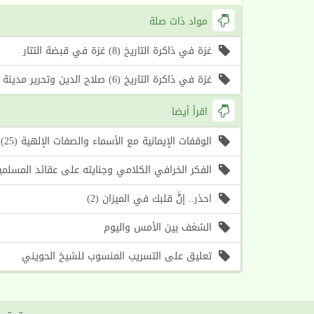
مواد ذات صلة
غزة في ذاكرة التاريخ (8) غزة في قبضة التتار
غزة في ذاكرة التاريخ (6) صلاح الدين وتحرير مدينة غزة
اقرأ أيضا
الوقفات الإيمانية مع الأسماء والصفات الإلهية (25) اسما الله (الأول، الآخر) (موعظة الأسبوع)
الفكر الخرافي الكلامي وجنايته على عقائد المسلمين (1) أسباب حرص الغرب على إحياء هذا الف
احذر.. إنَّ قلبك في الميزان (2)
الشغف بين الأمس واليوم
تعليق على التسريب المنسوب للشيخ الحويني