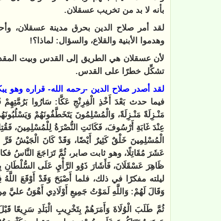
بأنه لا بد من تخريب عسقلان.
لقد أمر صلاح الدين بحرق مدينة عسقلان، وأح
وهدموا الأبنية والقلاع، والسؤال: لماذا؟!
لأن عسقلان هي الطريق إلى القدس وبيت المقد
تشكِّل خطرًا على القدس.
لقد أصدر صلاح الدين -رحمه الله- قراره وهو يبك
فيما حدث بَعْدَ أَخْذِ الْفِرِنْجِ عَكَّا: سَارُوا بَرُمَّتِهِمْ قَ
مَنْـزِلَةً مَنْـزِلَةً، وَالْمُسْلِمُونَ يَتَخَطَّفُونَهُمْ وَيَسْلُبُ
عِنْدَ غَابَةِ أَرْسُوفَ، فَكَانَتِ النُّصْرَةُ لِلْمُسْلِمِينَ، فَقُتِ
الْمُسْلِمِينَ خَلْقٌ كَثِيرٌ أَيْضًا، وَقَدْ كَانَ الْجَيْشُ فَر
عَشَرَ مُقَاتِلًا، وهو ثابت صابر، ثُمَّ تَرَاجَعَ النَّاسُ فكا
ظَاهِرَ عَسْقَلَانَ، فَأَشَارَ ذَوُو الرَّأْيِ عَلَى السُّلْ
ليلته مفكرًا في ذلك، فلما أَصْبَحَ وَقَدْ أَوْقَعَ اللَّهُ فِي قَ
وَقَالَ لَهُمْ: وَاللَّهِ لَمَوْتُ جَمِيعِ أَوْلَادِي أَهْوَنُ عل
ثُمَّ طَلَبَ الْوُلَاةَ وَأَمَرَهُمْ بِتَخْرِيبِ الْبَلَدِ سَرِيعً