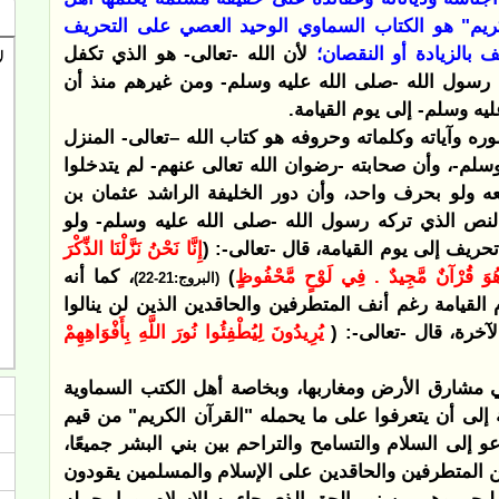
لكريم" هو الكتاب السماوي الوحيد العصي على التحريف
ف بالزيادة أو النقصان؛
لأن الله -تعالى- هو الذي تكفل
سول الله -صلى الله عليه وسلم- ومن غيرهم منذ أن
يه وسلم- إلى يوم القيامة.
ره وآياته وكلماته وحروفه هو كتاب الله –تعالى- المنزل
لم-، وأن صحابته -رضوان الله تعالى عنهم- لم يتدخلوا
ه ولو بحرف واحد، وأن دور الخليفة الراشد عثمان بن
لنص الذي تركه رسول الله -صلى الله عليه وسلم- ولو
ريف إلى يوم القيامة، قال -تعالى-: (
إِنَّا نَحْنُ نَزَّلْنَا الذِّكْرَ
ُوَ قُرْآنٌ مَّجِيدٌ
. فِي لَوْحٍ مَّحْفُوظٍ
)
، كما أنه
(البروج:21-22)
القيامة رغم أنف المتطرفين والحاقدين الذين لن ينالوا
خرة، قال -تعالى-: (
يُرِيدُونَ لِيُطْفِئُوا نُورَ اللَّهِ بِأَفْوَاهِهِمْ
ي مشارق الأرض ومغاربها، وبخاصة أهل الكتب السماوية
ة إلى أن يتعرفوا على ما يحمله "القرآن الكريم" من قيم
عو إلى السلام والتسامح والتراحم بين بني البشر جميعًا،
ا من المتطرفين والحاقدين على الإسلام والمسلمين يقودون