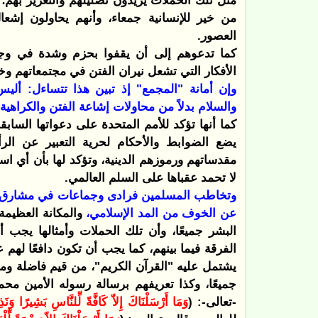
مثل تلك الحملات يريدون تضليلهم والتغرير بهم؛ 
من خير للإنسانية جمعاء، وأنهم يحاولون إشعا
العصور.
كما تدعوهم إلى أن يقفوا بحزم وشدة في وجه 
الأفكار التي تشعل نيران الفتن في مجتمعاتهم وخ
وإن أمانة "المجمع" إذ تبين هذا تتساءل: أل
والسلام بدلاً من محاولات إشاعة الفتن والكراهية
كما أنها تؤكد للأمم المتحدة على دعواتها السابقة
يضع الضوابط والأحكام لحرية التعبير عن الر
مقدساتهم ورموزهم الدينية، وتؤكد لها بأن أي ا
لا تحمد عقباها على السلم العالمي.
وتخاطب المسلمين فرادى وجماعات في مشارق الأرض
عن الخوف من المد الإسلامي،
والمكانة العظيمة 
البشر جميعًا، وأن تلك الحملات وأمثالها يجب 
الفرقة فيما بينهم، كما يجب أن تكون دافعًا لهم 
يشتمل عليه "القرآن الكريم"، من قيم فاضلة ومث
جميعًا، وكذا تعريفهم برسالة رسوله الأمين مح
-تعالى-: (
وَمَا أَرْسَلْنَاكَ إِلاّ كَافَّةً لِّلنَّاسِ بَشِيرًا وَنَذ