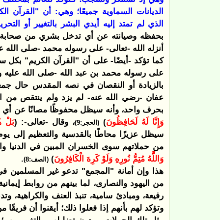
الديانات السماوية جميعًا؛ وهي: أن "القرآن ا
الذي لم تمتد إليه أيدي البشر بالتغيير أو التحري
بحفظه وصيانته عن أي تدخل بشري من صحابة ر
أنزله الله -تعالى- على رسوله محمد -صلى الله عل
كما تؤكد -أيضًا- على أن "القرآن الكريم" بكل سو
على رسوله محمد بن عبد الله -صلى الله عليه وس
بالزيادة أو النقصان في نصه المقدس حال جمع
عفان -رضي الله عنه- لم يزد ولم ينتقص من ا
بحرف واحد، وأنه سيظل محفوظًا مصانًا عن أي تح
وَإِنَّا لَهُ لَحَافِظُونَ
)
، وقال -تعالى-: (
بَلْ ه
(الحجر:9)
سيظل عزيزًا محاطًا بالقدسية والتعظيم إلى يوم 
من حملاتهم سوى الخسران المبين في الدنيا والآ
وَاللَّهُ مُتِمُّ نُورِهِ وَلَوْ كَرِهَ الْكَافِرُونَ
)
.
(الصف:8)
هذا وإن أمانة "المجمع" تدعو غير المسلمين ف
من اليهود والنصارى، لما بينهم من روابط إيماني
رفيعة، ومبادئ سامية، تنبذ العنف والكراهية، وتد
وتؤكد لهم بأنهم إذا فعلوا ذلك؛ أيقنوا أن فريقً