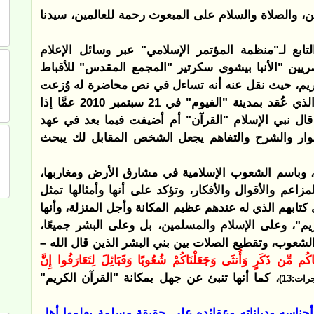
ين، والصلاة والسلام على المبعوث رحمة للعالمين، سيدنا
تابع لـ"منظمة المؤتمر الإسلامي" عبر وسائل الإعلام
صريين
"
الأنبا بيشوى سكرتير "المجمع المقدس" للأقباط
ريم، حيث نقل عنه أنه تساءل في نص محاضرة له وُزعت
ضمن الكتيب الرسمي لمؤتمر "تثبيت العقيدة" الذي عُقد بمدينة "الفيوم" في 21 سبتمبر 2010 عمَّا إذا
قال نبي الإسلام "القرآن" أم أضيفت فيما بعد في عهد
الحوار والشرح والتفاهم يجعل الشخص المقابل لك يبحث
ة، وباسم الشعوب الإسلامية في مشارق الأرض ومغاربها،
زاعم والأقوال والأفكار، وتؤكد على أنها وأمثالها تمثل
كتابهم الذي له عندهم عظيم المكانة وأجل المنزلة، وأنها
م"، وعلى الإسلام والمسلمين، بل وعلى البشر جميعًا،
والشعوب، وتقطيع الصلات بين بني البشر الذين قال الله –
ْنَاكُم مِّن ذَكَرٍ وَأُنثَى وَجَعَلْنَاكُمْ شُعُوبًا وَقَبَائِلَ لِتَعَارَفُوا إِنَّ
، كما أنها تنبئ عن جهل بمكانة "القرآن الكريم"
رات:13)
أجناسه ودياناته وعقائده على حقيقة مسلمة يعلمها أهل