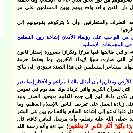
ليحرموهم من نور الحق الذي جاء به الإسلام، وما يحمله
ل نار الفتن والعداوات بينهم وبين المسلمين على مر
التطرف والمتطرفين، وأن لا يتركوهم يقودونهم إلى
ارجها.
يس من الواجب على رؤساء الأديان إشاعة روح التسامح
 في المجتمعات الإنسانية.
، والتي طالبتها فيها مرارًا وتكرارًا بضرورة إصدار قانون
أي التي صارت سببًا لإيذاء الآخرين، بما يحفظ حرمة
ستهانة بمشاعر المسلمين في هذا الصدد سيؤدي إلى نتائج
 ومغاربها بأن أمثال تلك المزاعم والأفكار إنما تعبر
التي للقرآن الكريم والتي تزداد يومًا بعد يوم في نفوس
أن تكون دافعًا لهم إلى جمع الكلمة وتوحيد الصف ونبذ
على زيادة العمل على تعريف الناس بالإسلام العظيم، وما
ل عليا تدعو إلى إشاعة السلام والتسامح بين بني البشر
مد -صلى الله عليه وسلم- وأنه مرسل للناس كافة، قال
ِيرًا وَلَكِنَّ أَكْثَرَ النَّاسِ لاَ يَعْلَمُونَ
)
، وأنه رحمة الله
(سبأ:28)