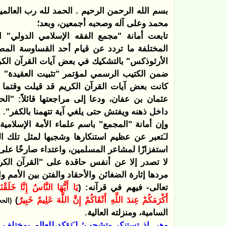
بسم الله الرحمن الرحيم
. الحمد لله رب العالم
محمد وعلى آله وصحبه أجمعين، وبعد؛
تابعت أمانة "مجمع الفقه الإسلامي الدولي" ال
المختلفة ما تردد عن قيام أحد القساوسة الم
الأرثوذكس
"
بالتشكيك في بعض آيات القرآن الك
كانت بعض آيات القرآن الكريم قد قيلت وقتما 
عثمان بن عفان، ودعا إلى مراجعتها قائلاً: "
داخل ذهنه ويفتش حتى يلغي آية تتهمنا بالكفر".
وإن أمانة "المجمع" باسم علماء الأمة الإسلامي
لـَتعبر عن عظيم استنكارها وشجبها لمثل تلك الم
استفزازًا لمشاعر المسلمين، واعتداء صارخًا على 
لا تصدر إلا عن أنفس حاقدة على "القرآن الكري
مردها إثارة الضغائن والأحقاد والفتن بين الأمم 
تعالى- فيهم في قرآنه: (
يَا أَيُّهَا النَّاسُ إِنَّا خَلَق
أَكْرَمَكُمْ عِندَ اللَّهِ أَتْقَاكُمْ إِنَّ اللَّهَ عَلِيمٌ خَبِيرٌ
)
(الحج
السامية، ومنزلته العالية.
وهي إذ تستنكر وتشجب؛ لـَتؤكد للعالم بمختلف 