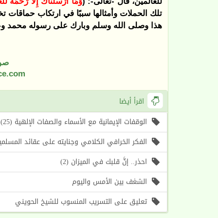
للعالمين، قال -تعالى-: (
وَمَا أَرْسَلْنَاكَ إِلاّ رَحْمَةً لِّلْ
تلك الحملات وأمثالها سببًا في ارتكاب حماقات تخا
هذا وصلى الله وسلم وبارك على رسوله محمد وع
صو
ce.com
اقرأ أيضا
الوقفات الإيمانية مع الأسماء والصفات الإلهية (25) اسما الله (الأول، الآخر) (موعظة الأسبوع)
الفكر الخرافي الكلامي وجنايته على عقائد المسلمين (1) أسباب حرص الغرب على إحياء هذا الف
احذر.. إنَّ قلبك في الميزان (2)
الشغف بين الأمس واليوم
تعليق على التسريب المنسوب للشيخ الحويني