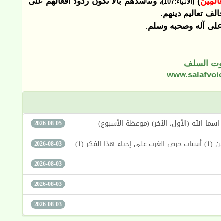
عَالَمِينَ
)
، وتناشدهم بألا تكون ردود أفعالهم على
(الأنبياء:107)
لف تعاليم دينهم.
لى آله وصحبه وسلم.
ت السلف
www.salafvoi
2026-08-05
كر (1)
2026-08-03
2026-08-03
2026-08-03
2026-08-03