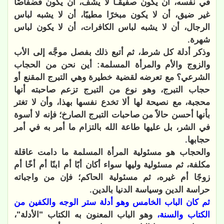
في نفسه، أن يكون صفيقـًا لا يشف، أن يكون فضفاضًا
غير ضيق، أن لا يكون مبخرًا مطيبًا، أن لا يشبه لباس
الرجال، أن لا يشبه لباس الكافرات، أن لا يكون لباس
شهرة.
وذكر أدلة كل شرط، ثم أتبع ذلك بفصل موجَّه إلى الأب
والزوج والأم والمرأة المسلمة: أين نحن من الحجاب
الشرعي؟ مع تعرضه لقضية خطيرة وهي التبرج المقنع أو
حجاب التبرج، وهو نوع من التبرج تزعم صاحبته أنها
محجبة، مع نصيحة لها ألا تخدع نفسها بهذا، وأن لا تغتر
بأنها أحسن حالاً من صاحبات التبرج الصارخ؛ فإنه لا أسوة
في الشر، بل عليها طاعة الله بالتزام ما أمر به في أمر
حجابها.
والحجاب هو مسئولية المرأة المسلمة ما دامت عاقلة
مكلفة، ثم مسئولية وليها سواء أكان أبًا أم ابنًا أم أخًا أم
زوجًا أم غيره، ثم مسئولية الحاكم؛ فإن من واجباته
حراسة الدين وسياسة الدنيا بالدين.
ثم كان الباب الخامس وهو أدلة ستر الوجه والكفين من
الكتاب والسنة،
وهو الباب المعنون به الكتاب "الأدلة"،