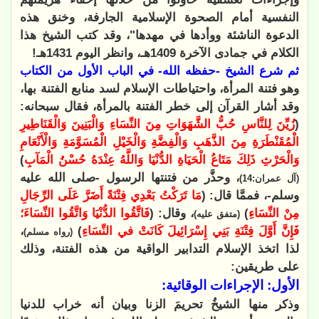
النفسية أمام الصحوة الإسلامية الجارفة، وخنق هذه
الدعوة الناشئة ووأدها في مهدها"، وقد كتب الشيخ هذا
الكلام في جمادى الآخرة 1409هـ، وانظر اليوم 1431هـ!
ثم شرع الشيخ -حفظه الله- في الباب الأول من الكتاب
وهو فتنة المرأة، واحتياطات الإسلام لسد منابع الفتنة بها،
وقد أشار القرآن إلى خطر الفتنة بالمرأة، فقال سبحانه:
(
زُيِّنَ لِلنَّاسِ حُبُّ الشَّهَوَاتِ مِنَ النِّسَاءِ وَالْبَنِينَ وَالْقَنَاطِيرِ
الْمُقَنْطَرَةِ مِنَ الذَّهَبِ وَالْفِضَّةِ وَالْخَيْلِ الْمُسَوَّمَةِ وَالْأَنْعَامِ
وَالْحَرْثِ ذَلِكَ مَتَاعُ الْحَيَاةِ الدُّنْيَا وَاللَّهُ عِنْدَهُ حُسْنُ الْمَآبِ
)
، وحذَّر من فتنتها الرسول -صلى الله عليه
(آل عمران:14)
وسلم-، فممَّا قال: (
مَا تَرَكْتُ بَعْدِي فِتْنَةً أَضَرَّ عَلَى الرِّجَالِ
مِنْ النِّسَاءِ
)
، وقال: (
فَاتَّقُوا الدُّنْيَا وَاتَّقُوا النِّسَاءَ؛
(متفق عليه)
فَإِنَّ أَوَّلَ فِتْنَةِ بَنِي إِسْرَائِيلَ كَانَتْ في النِّسَاءِ
)
،
(رواه مسلم)
لذا اتخذ الإسلام التدابير الواقية من هذه الفتنة، وذلك
على طريقين:
الأول: الإجراءات الوقائية:
وذكر منها الشيخُ تحريمَ الزنا وبيان أنه خراب للدنيا