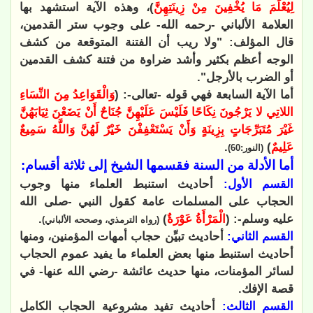
لِيُعْلَمَ مَا يُخْفِينَ مِنْ زِينَتِهِنَّ
)، وهذه الآية استشهد بها
العلامة الألباني -رحمه الله- على وجوب ستر القدمين،
قال المؤلف: "ولا ريب أن الفتنة المتوقعة من كشف
الوجه أعظم بكثير وأشد ضراوة من فتنة كشف القدمين
أو الضرب بالأرجل".
أما الآية السابعة فهي قوله -تعالى-: (
وَالْقَوَاعِدُ مِنَ النِّسَاءِ
اللاتِي لا يَرْجُونَ نِكَاحًا فَلَيْسَ عَلَيْهِنَّ جُنَاحٌ أَنْ يَضَعْنَ ثِيَابَهُنَّ
غَيْرَ مُتَبَرِّجَاتٍ بِزِينَةٍ وَأَنْ يَسْتَعْفِفْنَ خَيْرٌ لَهُنَّ وَاللَّهُ سَمِيعٌ
عَلِيمٌ
)
.
(النور:60)
أما الأدلة من السنة فقسمها الشيخ إلى ثلاثة أقسام:
القسم الأول:
أحاديث استنبط العلماء منها وجوب
الحجاب على المسلمات عامة كقول النبي -صلى الله
عليه وسلم-: (
الْمَرْأَةُ عَوْرَةٌ
)
.
(رواه الترمذي، وصححه الألباني)
القسم الثاني:
أحاديث تبيِّن حجاب أمهات المؤمنين، ومنها
أحاديث استنبط منها بعض العلماء ما يفيد عموم الحجاب
لسائر المؤمنات، منها حديث عائشة -رضي الله عنها- في
قصة الإفك.
القسم الثالث:
أحاديث تفيد مشروعية الحجاب الكامل