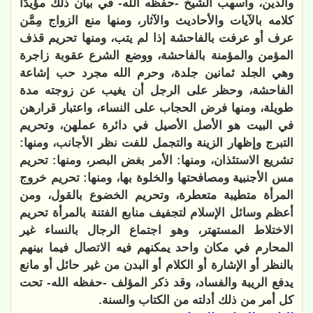
والدين، وأسهب الشيخ -حفظه الله- في بيان ذلك مؤيدًا
كلامه بالآيات والأحاديث والآثار، ومنها منع الزواج مِمَّن
عرف أو عرفت بالفاحشة إذا لم يتب، ومنها تحريم قذف
المؤمن والمؤمنة بالفاحشة، ووضع الشرع عقوبة زاجرة
وهي الجلد ثمانين جلدة، وحرم الله مجرد حب إشاعة
الفاحشة، وحظر على الرجل أن يغيب عن زوجته مدة
طويلة، ومنها فرض الحجاب على النساء، واعتبار قرارهن
في البيت هو الأصل الأصيل في دائرة عملهن، وتحريم
التبرج وإظهار الزينة والتجمل للفت نظر الأجانب، ومنها:
تشريع الاستئذان، ومنها: الأمر بغض البصر، ومنها: تحريم
مس الأجنبية ومصافحتها والخلوة بها، ومنها: تحريم خروج
المرأة متطيبة متعطرة، وتحريم الخضوع بالقول، ومن
أعظم وسائل الإسلام لتجفيف منابع الفتنة بالمرأة تحريم
الاختلاط المستهتر، وهو اجتماع الرجال بالنساء غير
المحارم في مكان واحد يمكنهم فيه الاتصال فيما بينهم
بالنظر أو الإشارة أو الكلام أو البدن من غير حائل أو مانع
يدفع الريبة والفساد، وقد ذكر المؤلف -حفظه الله- تحت
كل أمر من ذلك أدلته من الكتاب والسنة.