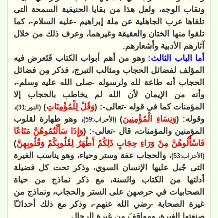
ونقاب الوجه، ولعل هذا من بقايا الحنيفية السمحة التى
تلقاها عرب الجاهلية عن ملة إبراهيم -عليه السلام-، كما
تلقوا منها الختان والعقيقة وغيرهما، وعرف ذلك من خلال
آثارهم الأدبية وأشعارهم.
أما الباب الثالث:
وهو من أهم أبواب الكتاب فَتَعرض فيه
المؤلف لفضائل الحجاب ومثالب التبرج، فذكر مِن فضائل
الحجاب أنه طاعة لله ولرسوله -صلى الله عليه وسلم-،
وأنه من الإيمان لأن الله لم يخاطب بالحجاب إلا
المؤمنات كما في قوله -تعالى-: (
وَقُلْ لِلْمُؤْمِنَاتِ
)
،
(النور:31)
وقوله: (
وَنِسَاءِ الْمُؤْمِنِينَ
)
، وهو طهارة لقلوب
(الأحزاب:59)
المؤمنين والمؤمنات، قال -تعالى-: (
وَإِذَا سَأَلْتُمُوهُنَّ مَتَاعًا
فَاسْأَلُوهُنَّ مِنْ وَرَاءِ حِجَابٍ ذَلِكُمْ أَطْهَرُ لِقُلُوبِكُمْ وَقُلُوبِهِنَّ
)
، والحجاب عفة وستر وحياء، وهو يناسب الغيرة
(الأحزاب:53)
التى جُبل عليها الإنسان السوي، وذكر تحت كل فضيلة
أدلتها من الكتاب والسنة، مع ذكر نماذج من حياة
الصحابيات في حرصهن على الستر والحجاب، ونماذج من
غيرة الصحابة -رضي الله عنهم-، وذكر مع ذلك أحداثـًا
صنعتها الغيرة، ومواقفَ من غيرة الرجال.