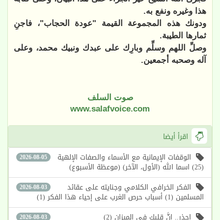
هذا وغيره ونفع به.
ودونك هذه المجموعة القيمة "عودة الحجاب"، فاجنِ
ثمارها الطيبة.
وصلِّ اللهم وسلِّم وبارِك على عبدك ونبيك محمد، وعلى
آله وصحبه أجمعين.
صوت السلف
www.salafvoice.com
اقرأ أيضا
الوقفات الإيمانية مع الأسماء والصفات الإلهية
2026-08-05
(25) اسما الله (الأول، الآخر) (موعظة الأسبوع)
الفكر الخرافي الكلامي وجنايته على عقائد
2026-08-03
المسلمين (1) أسباب حرص الغرب على إحياء هذا الفكر (1)
احذر.. إنَّ قلبك في الميزان (2)
2026-08-03