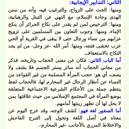
الثاني: التدابير الإيجابية:
ومنها: الحث على الزواج، والترغيب فيه، وأنه من سنن
الهدى وجادة الإسلام، مع النهي عن التبتل والرهبانية،
ومنها: الترخيص لمن لم يقدر على نكاح الحرائر أن ينكح
الإماء، ومنها: وجوب التعاون بين المسلمين على تزويج
عزابهم من نساء ورجال حتى لا يبقى في القرية أو الحي
عزب تخشى فتنته، ومنها: أمر الله -عز وجل- من لم يجد
النكاح بالاستعفاف.
أما الباب الثاني:
فكان عن معنى الحجاب وتاريخه، فذكر
من معاني الحجاب أنه ساتر يستر الجسم فلا يشف ولا
يصف، أي هو: حجب المرأة المسلمة من غير القواعد من
النساء عن أنظار الرجال غير المحارم لها، فالحجاب لفظ
ينتظم جملة من الأحكام الشرعية الاجتماعية المتعلقة
بوضع المرأة في المجتمع الإسلامي من حيث علاقتها بمن
لا يحل لها أن تظهر زينتها أمامهم.
أما السفور لغة فهو:
كشف الوجه، وقد خرج اليوم عن
معناه في أصل اللغة وتحول إلى التبرج الفاحش
والاختلاط المزري بالأجانب -غير المحارم-.