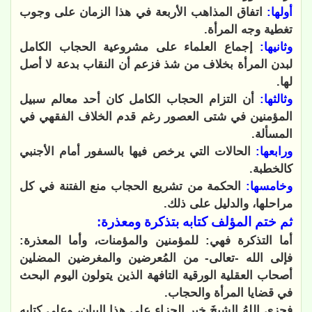
أولها:
اتفاق المذاهب الأربعة في هذا الزمان على وجوب
تغطية وجه المرأة.
وثانيها:
إجماع العلماء على مشروعية الحجاب الكامل
لبدن المرأة بخلاف من شذ فزعم أن النقاب بدعة لا أصل
لها.
وثالثها:
أن التزام الحجاب الكامل كان أحد معالم سبيل
المؤمنين في شتى العصور رغم قدم الخلاف الفقهي في
المسألة.
ورابعها:
الحالات التي يرخص فيها بالسفور أمام الأجنبي
كالخطبة.
وخامسها:
الحكمة من تشريع الحجاب منع الفتنة في كل
مراحلها، والدليل على ذلك.
ثم ختم المؤلف كتابه بتذكرة ومعذرة:
أما التذكرة فهي: للمؤمنين والمؤمنات، وأما المعذرة:
فإلى الله -تعالى- من المُعرضين والمغرضين المضلين
أصحاب العقلية الورقية التافهة الذين يتولون اليوم البحث
في قضايا المرأة والحجاب.
فجزى اللهُ الشيخَ خير الجزاء على هذا البيان، وعلى كتابه