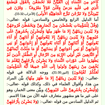
كَأَحَدٍ مِنَ النِّسَاءِ إِنِ اتَّقَيْتُنَّ فَلا تَخْضَعْنَ بِالْقَوْلِ فَيَطْمَعَ
الَّذِي فِي قَلْبِهِ مَرَضٌ وَقُلْنَ قَوْلاً مَعْرُوفـًا . وَقَرْنَ فِي
بُيُوتِكُنَّ وَلا تَبَرَّجْنَ تَبَرُّجَ الْجَاهِلِيَّةِ الأُولَى
)
.
(الأحزاب:32-33)
أما الدليل الرابع والخامس والسادس: قوله -تعالى-:
(
وَقُلْ لِلْمُؤْمِنَاتِ يَغْضُضْنَ مِنْ أَبْصَارِهِنَّ وَيَحْفَظْنَ فُرُوجَهُنَّ
وَلا يُبْدِينَ زِينَتَهُنَّ إِلا مَا ظَهَرَ مِنْهَا وَلْيَضْرِبْنَ بِخُمُرِهِنَّ عَلَى
جُيُوبِهِنَّ وَلا يُبْدِينَ زِينَتَهُنَّ إِلا لِبُعُولَتِهِنَّ أَوْ آبَائِهِنَّ أَوْ آبَاءِ
بُعُولَتِهِنَّ أَوْ أَبْنَائِهِنَّ أَوْ أَبْنَاءِ بُعُولَتِهِنَّ أَوْ إِخْوَانِهِنَّ أَوْ بَنِي
إِخْوَانِهِنَّ أَوْ بَنِي أَخَوَاتِهِنَّ أَوْ نِسَائِهِنَّ أَوْ مَا مَلَكَتْ أَيْمَانُهُنَّ
أَوِ التَّابِعِينَ غَيْرِ أُولِي الإِرْبَةِ مِنَ الرِّجَالِ أَوِ الطِّفْلِ الَّذِينَ لَمْ
يَظْهَرُوا عَلَى عَوْرَاتِ النِّسَاءِ وَلا يَضْرِبْنَ بِأَرْجُلِهِنَّ لِيُعْلَمَ مَا
يُخْفِينَ مِنْ زِينَتِهِنَّ وَتُوبُوا إِلَى اللَّهِ جَمِيعًا أَيُّهَ الْمُؤْمِنُونَ
لَعَلَّكُمْ تُفْلِحُونَ
)
، ووجه الدلالة في قوله
(النور:30-31)
-تعالى-: (
وَلا يُبْدِينَ زِينَتَهُنَّ إِلا مَا ظَهَرَ مِنْهَا
)، بيَّن المراد
من هذا، وأقوال العلماء في ذلك، وكذلك قوله -تعالى-:
(
وَلْيَضْرِبْنَ بِخُمُرِهِنَّ عَلَى جُيُوبِهِنَّ
)، وبيَّن معنى الخمار، وهو
على غير ما هو مشهور متعارف عليه الآن من هذا الاسم.
ثم الدليل السادس من قوله -تعالى-: (
وَلا يَضْرِبْنَ بِأَرْجُلِهِنَّ