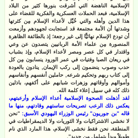
الإسلامية الناهضة التي أشرقت بنورها كثير من البلاد
الإسلامية، فبعد الحملات العسكرية والفكرية للقضاء على
هذا الدين وأهله والتي خُيِّل لأعداء الإسلام مِن كثرتها
وشدتها أن الأمة مجتمعة قد استجابت لجهودهم وأزمعت
أن تودع الإسلام نهائيًّا إلى غير رجعة؛ إذ بالطائفة الظاهرة
المنصورة مِن علماء الأمة الربانيين يتصدون عن وعي
واقتدار في كل عصر ومصر لأعداء الإسلام، وإذ بشباب
في ريعان الصبا وفتيات في عمر الورود ينسابون مِن كل
حدب وصوب ينضمون إلى ركب الإيمان, ينادون بالعودة
إلى كتاب ربهم وتحكيم شرعه, حاملين أنفسهم وأنفاسهم
وأموالهم وأوقاتهم وزهرات شبابهم على أكفهم، باذلين
ذلك كله في سبيل إعلاء كلمة الله.
لقد أذهلت الصحوة الإسلامية أعداء الإسلام وأرعبتهم،
يعكس ذلك الرعب تصريحات ساستهم وقادتهم، منها ما
قاله "بن جوريون" رئيس الوزراء اليهودي الأسبق:
"نحن
لا نخشى الاشتراكيات ولا الثوريات ولا الديمقراطيات في
المنطقة، نحن فقط نخشى الإسلام، هذا المارد الذي نام
طويلاً وبدأ يتململ من جديد".