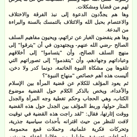
لهم من قضايا ومشكلات.
وها هم يجدِّدون الدعوة إلى نبذ الفرقة والاختلاف
والاعتصام بحبل الله والائتلاف بالتمسك بالسنة والبراءة
من البدعة.
وها هم ينفضون الغبار عن تراثهم، ويحيون مفاهيم السلف
الصالح -رضي الله عنهم- ويجتهدون في أن "يترقوا" إلى
منهج السلف الصالح، وأن "يتساموا" إلى أخلاقهم
وعباداتهم وجهادهم، وأن "يتقدموا" إلى تصوراتهم التي
تلقوها مِن مشكاة النبوة الخاتمة، دونما كدر ولا دخن،
أليست هذه أهم خصائص "منهاج النبوة"؟
ثم يعود المؤلف للكلام عن قضية المرأة بين الإسلام
والأعداء، ويخص بالذكر الكلام حول القضية موضوع
الكتاب، وهي الحجاب وحكم تغطية وجه المرأة والجدل
المثار حولها، وربط المؤلف بين الجدل حول هذه القضية
ووقت إثارتها، فقال: "لقد راجت هذه القضية في توقيت
لافت للنظر من حيث اقترانه بأحداث سياسية جذرية،
وتحركات فكرية علمانية، وحملات قمع محمومة،
وإجراءات تعسفية حاولوا من خلالها إخفاء هزيمتهم