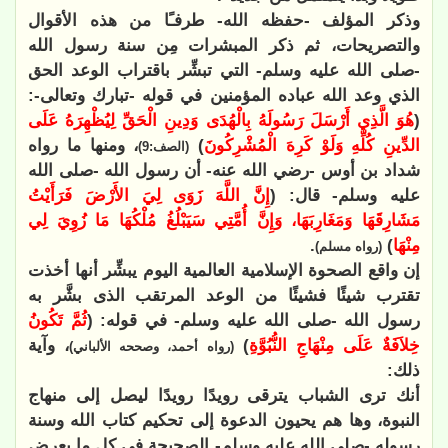
وذكر المؤلف -حفظه الله- طرفـًا من هذه الأقوال
والتصريحات، ثم ذكر المبشرات مِن سنة رسول الله
-صلى الله عليه وسلم- التي تبشِّر باقتراب الوعد الحق
الذي وعد الله عباده المؤمنين في قوله -تبارك وتعالى-:
(
هُوَ الَّذِي أَرْسَلَ رَسُولَهُ بِالْهُدَى وَدِينِ الْحَقِّ لِيُظْهِرَهُ عَلَى
الدِّينِ كُلِّهِ وَلَوْ كَرِهَ الْمُشْرِكُونَ
)
، ومنها ما رواه
(الصف:9)
شداد بن أوس -رضي الله عنه- أن رسول الله -صلى الله
عليه وسلم- قال: (
إِنَّ اللَّهَ زَوَى لِيَ الأَرْضَ فَرَأَيْتُ
مَشَارِقَهَا وَمَغَارِبَهَا، وَإِنَّ أُمَّتِي سَيَبْلُغُ مُلْكُهَا مَا زُوِيَ لِي
مِنْهَا
)
.
(رواه مسلم)
إن واقع الصحوة الإسلامية العالمية اليوم يبشِّر أنها أخذت
تقترب شيئًا فشيئًا من الوعد المرتقب الذى بشَّر به
رسول الله -صلى الله عليه وسلم- في قوله: (
ثُمَّ تَكُونُ
خِلاَفَةٌ عَلَى مِنْهَاجِ النُّبُوَّةِ
)
، وآية
(رواه أحمد، وصححه الألباني)
ذلك:
أنك ترى الشباب يترقى رويدًا رويدًا ليصل إلى منهاج
النبوة، وها هم يحيون الدعوة إلى تحكيم كتاب الله وسنة
رسوله -صلى الله عليه وسلم- الصحيحة في كل ما يعرض