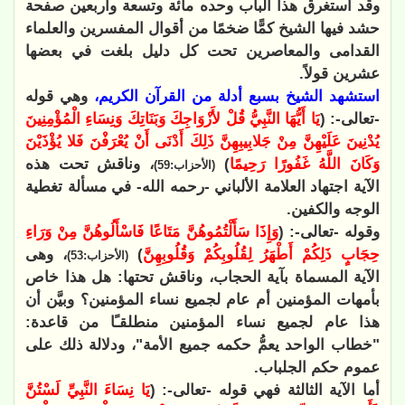
وقد استغرق هذا الباب وحده مائة وتسعة وأربعين صفحة
حشد فيها الشيخ كمًّا ضخمًا من أقوال المفسرين والعلماء
القدامى والمعاصرين تحت كل دليل بلغت في بعضها
عشرين قولاً.
استشهد الشيخ بسبع أدلة من القرآن الكريم،
وهي قوله
-تعالى-: (
يَا أَيُّهَا النَّبِيُّ قُلْ لأَزْوَاجِكَ وَبَنَاتِكَ وَنِسَاءِ الْمُؤْمِنِينَ
يُدْنِينَ عَلَيْهِنَّ مِنْ جَلابِيبِهِنَّ ذَلِكَ أَدْنَى أَنْ يُعْرَفْنَ فَلا يُؤْذَيْنَ
وَكَانَ اللَّهُ غَفُورًا رَحِيمًا
)
، وناقش تحت هذه
(الأحزاب:59)
الآية اجتهاد العلامة الألباني -رحمه الله- في مسألة تغطية
الوجه والكفين.
وقوله -تعالى-: (
وَإِذَا سَأَلْتُمُوهُنَّ مَتَاعًا فَاسْأَلُوهُنَّ مِنْ وَرَاءِ
حِجَابٍ ذَلِكُمْ أَطْهَرُ لِقُلُوبِكُمْ وَقُلُوبِهِنَّ
)
، وهى
(الأحزاب:53)
الآية المسماة بآية الحجاب، وناقش تحتها: هل هذا خاص
بأمهات المؤمنين أم عام لجميع نساء المؤمنين؟ وبيَّن أن
هذا عام لجميع نساء المؤمنين منطلقـًا من قاعدة:
"خطاب الواحد يعمُّ حكمه جميع الأمة"، ودلالة ذلك على
عموم حكم الجلباب.
أما الآية الثالثة فهي قوله -تعالى-: (
يَا نِسَاءَ النَّبِيِّ لَسْتُنَّ