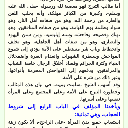
أما مثالب التبرج فهو معصية لله ورسوله -صلى الله عليه
وسلم-، وكبيرة من الكبائر مهلكة، وأنه يجلب اللعن
والطرد من رحمة الله، وهو من صفات أهل النار، وهو
سواد وظلمة يوم القيامة، وهو من صفات المنافقين، وهو
تهتك وفضيحة وفاحشة وسنة إبليسية، ومن سنن اليهود
والنصارى، وهو من صفات أهل الجاهلية، وهو تخلف
وانحطاط وباب شر مستطير على الأمة يؤدي إلى شيوع
الفواحش وسيطرة الشهوات وانعدام الغيرة واضمحلال
الحياء وكثرة الجرائم وفساد أخلاق الرجال خاصة الشباب
والمراهقين، ودفعهم إلى الفواحش المحرمة بأنواعها،
وغير ذلك من شره على الأمة.
وقد أسهب الشيخ -سلمت يمينه- في بيان هذه المثالب
وخطورة التبرج على الأمة وعلى المجتمع وعلى المرأة
نفسها وعلى أسرتها.
ويأخذنا المؤلف في الباب الرابع إلى شروط
الحجاب، وهي ثمانية:
استيعاب جميع بدن المرأة -على الراجح-، ألا يكون زينة