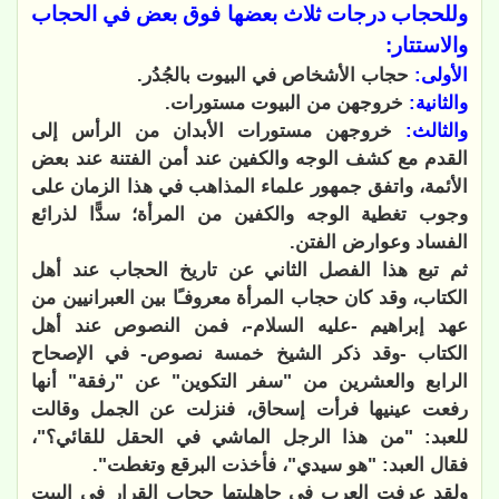
وللحجاب درجات ثلاث بعضها فوق بعض في الحجاب
والاستتار:
الأولى:
حجاب الأشخاص في البيوت بالجُدُر.
والثانية:
خروجهن من البيوت مستورات.
والثالث:
خروجهن مستورات الأبدان من الرأس إلى
القدم مع كشف الوجه والكفين عند أمن الفتنة عند بعض
الأئمة، واتفق جمهور علماء المذاهب في هذا الزمان على
وجوب تغطية الوجه والكفين من المرأة؛ سدًّا لذرائع
الفساد وعوارض الفتن.
ثم تبع هذا الفصل الثاني عن تاريخ الحجاب عند أهل
الكتاب، وقد كان حجاب المرأة معروفـًا بين العبرانيين من
عهد إبراهيم -عليه السلام-، فمن النصوص عند أهل
الكتاب -وقد ذكر الشيخ خمسة نصوص- في الإصحاح
الرابع والعشرين من "سفر التكوين" عن "رفقة" أنها
رفعت عينيها فرأت إسحاق، فنزلت عن الجمل وقالت
للعبد: "من هذا الرجل الماشي في الحقل للقائي؟"،
فقال العبد: "هو سيدي"، فأخذت البرقع وتغطت".
ولقد عرفت العرب في جاهليتها حجاب القرار في البيت