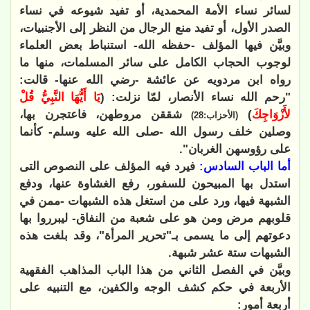
لسائر نساء الأمة المحمدية، أو تفيد شيوعه في نساء
الصدر الأول، أو تفيد منع الرجال من النظر إلى الأجنبيات،
وبيَّن فيها المؤلف -حفظه الله- استنباط بعض العلماء
لوجوب الحجاب الكامل على سائر المسلمات، منها ما
رواه ابن مردويه عن عائشة -رضي الله عنها- قالت:
"رحم الله نساء الأنصار، لمّا نزلت: (
يَا أَيُّهَا النَّبِيُّ قُلْ
لأَزْوَاجِكَ
)
شققن مروطهن، فاعتجرن بها،
(الأحزاب:28)
وصلين خلف رسول الله -صلى الله عليه وسلم- كأنما
على رؤوسهن الغربان".
أما الباب السادس:
فيرد فيه المؤلف على النصوص التى
استدل بها المبيحون للسفور، رفع الغشاوة عنها، ودفع
الشبهة فيها، ورد على من استغل هذه الشبهات -ممن في
قلوبهم مرض ومن هو على شعبة من النفاق- ليبرروا بها
دعوتهم إلى ما يسمى بـ"تحرير المرأة"، وقد بلغت هذه
الشبهات ستة عشر شبهة.
وبيَّن في الفصل الثاني من هذا الباب المذاهب الفقهية
الأربعة في حكم كشف الوجه والكفين، مع التنبيه على
أربعة أمور: