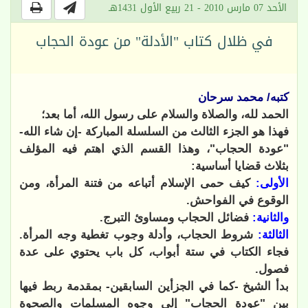
الأحد 07 مارس 2010 - 21 ربيع الأول 1431هـ
في ظلال كتاب "الأدلة" من عودة الحجاب
كتبه/ محمد سرحان
الحمد لله، والصلاة والسلام على رسول الله، أما بعد؛
فهذا هو الجزء الثالث من السلسلة المباركة -إن شاء الله-
"عودة الحجاب"، وهذا القسم الذي اهتم فيه المؤلف
بثلاث قضايا أساسية:
الأولى:
كيف حمى الإسلام أتباعه من فتنة المرأة، ومن
الوقوع في الفواحش.
والثانية:
فضائل الحجاب ومساوئ التبرج.
الثالثة:
شروط الحجاب، وأدلة وجوب تغطية وجه المرأة.
فجاء الكتاب في ستة أبواب، كل باب يحتوي على عدة
فصول.
بدأ الشيخ -كما في الجزأين السابقين- بمقدمة ربط فيها
بين "عودة الحجاب" إلى وجوه المسلمات والصحوة