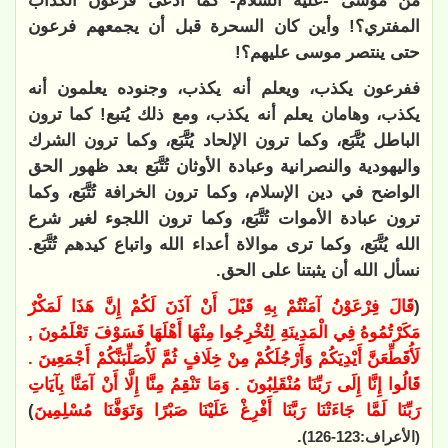
من موسى -عليه السلام- كما ادعى فرعون الكذاب
المفتري؟! وأين كان السحرة قبل أن يجمعهم فرعون
حتى ينتصر موسى عليهم؟!
ففرعون يكذب، ويعلم أنه يكذب، وجنوده يعلمون أنه
يكذب، وهامان يعلم أنه يكذب، ومع ذلك يُتبع! كما ترون
الباطل يُتَّبَع، وكما ترون الإلحاد يُتَّبَع، وكما ترون الشرك
واليهودية والنصرانية وعبادة الأوثان تُتَّبَع بعد ظهور الحق
الواضح في دين الإسلام، وكما ترون الخرافة تُتَّبَع، وكما
ترون عبادة الأموات تُتَّبَع، وكما ترون اللجوء لغير شرع
الله يُتَّبَع، وكما ترى موالاة أعداء الله واتباع كيدهم تُتَّبَع.
نسأل الله أن يثبتنا على الحق.
(
قَالَ فِرْعَوْنُ آمَنْتُمْ بِهِ قَبْلَ أَنْ آذَنَ لَكُمْ إِنَّ هَذَا لَمَكْرٌ
مَكَرْتُمُوهُ فِي الْمَدِينَةِ لِتُخْرِجُوا مِنْهَا أَهْلَهَا فَسَوْفَ تَعْلَمُونَ ,
لَأُقَطِّعَنَّ أَيْدِيَكُمْ وَأَرْجُلَكُمْ مِنْ خِلَافٍ ثُمَّ لَأُصَلِّبَنَّكُمْ أَجْمَعِينَ .
قَالُوا إِنَّا إِلَى رَبِّنَا مُنْقَلِبُونَ . وَمَا تَنْقِمُ مِنَّا إِلَّا أَنْ آمَنَّا بِآيَاتِ
رَبِّنَا لَمَّا جَاءَتْنَا رَبَّنَا أَفْرِغْ عَلَيْنَا صَبْرًا وَتَوَفَّنَا مُسْلِمِينَ
)
.
(الأعراف:123-126)