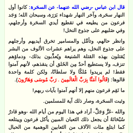
قال ابن عباس -رضي الله عنهما- عن السحَرة:
كانوا أول
النهار سحَرة، وآخر النهار شهداء بَرَرَة، وسبحان الله؛ وَجَد
فرعون من يطيعه في تقطيع أيدي السحَرة وأرجلهم،
وفي صَلبهم على جذوع النخل!
وانظر حالهم، وتأمَّل والمسامير تخرق أيديهم وأرجلهم
على جذوع النخل، وهم يراهم عشرات الألوف من البشر
يُقتلون بهذه القتلة الشنيعة ويُعذَّبون بذلك- ودماؤهم
تنزف، ولا يستطيع أحدٌ مِن الخَلق أن ينقذهم، لأنهم آمنوا
فقط! لم يريدوا مُلكًا ولا سلطانًا، ولكن كلمة واحدة
قالوها: (
قَالُوا آمَنَّا بِرَبِّ الْعَالَمِينَ . رَبِّ مُوسَى وَهَارُونَ
).
ما نَقِم فرعون منهم إلا أنهم آمنوا بآيات ربهم!
وثبت السحَرة، وصار ذلك آية للمسلمين.
والله -عَزَّ وَجَلَّ- أراد في هذا اليوم من أيام الله -وهو قادرٌ
سُبْحَانَهُ أن يجعل ذلك الثعبان المبين يأكل فرعون ويبتلعه
كما ابتلع مئات الآلاف من الثعابين الوهمية من الحبال