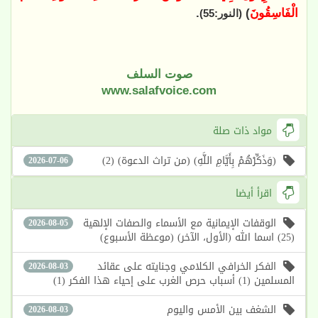
الْفَاسِقُونَ
)
.
(النور:55)
صوت السلف
www.salafvoice.com
مواد ذات صلة
(وَذَكِّرْهُمْ بِأَيَّامِ اللَّهِ) (من تراث الدعوة) (2)
2026-07-06
اقرأ أيضا
الوقفات الإيمانية مع الأسماء والصفات الإلهية
2026-08-05
(25) اسما الله (الأول، الآخر) (موعظة الأسبوع)
الفكر الخرافي الكلامي وجنايته على عقائد
2026-08-03
المسلمين (1) أسباب حرص الغرب على إحياء هذا الفكر (1)
الشغف بين الأمس واليوم
2026-08-03