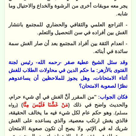
يجر معه موبقات أخرى من الرشوة والخداع والاحتيال وما
شابه.
- التراجع العلمي والثقافي والحضاري للمجتمع بانتشار
الغش بين أفراده في سن التحصيل والتعلم.
- انعدام الثقة بين أفراد المجتمع بعد أن صار الغش سمة
سائدة في أبنائه.
وقد سئل الشيخ عطية صقر -رحمه الله- رئيس لجنة
الفتوى بالأزهر: ما حكم الدين في محاولات الطلاب للغش
أثناء الامتحانات، وهل يجوز للملاحظين أن يساعدوهم
نظرًا لصعوبة الامتحان؟
فكان الجواب:
"من المقرر أنَّ الغش في أي شيء حرام،
والحديث واضح في ذلك (
مَنْ غَشَّنَا فَلَيْسَ مِنَّا
)
(رواه
. وهو حكم عام لكل شيء فيه ما يخالف الحقيقة،
مسلم)
فالذي يغش ارتكب معصية، والذي يساعده على الغش
شريك له في الإثم، ولا يصح أن تكون صعوبة الامتحان