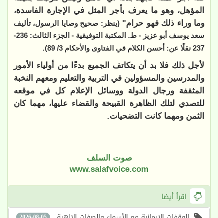
المؤهل، وهو ما يعرف بأجر المثل في الإجارة الفاسدة،
وما وراء ذلك فهو حرام"
(ينظر: صحيح وصايا الرسول، تأليف
سعد يوسف أبو عزيز - ط. المكتبة التوفيقية - الجزء الثالث: 236-
.
237 نقلًا عن: أحسن الكلام في الفتاوى والأحكام 3/ 89)
لأجل ذلك فلا بد أن يتكاتف الجميع بدءًا من أولياء الأمور
والمدرسين والمسؤولين في التربية والتعليم ومعهم النخبة
المثقفة ورجال الدولة ووسائل الإعلام كل في موقعه
للتصدي لتلك الظاهرة القبيحة والقضاء عليها، مهما كان
الثمن ومهما كانت التضحيات.
صوت السلف
www.salafvoice.com
اقرأ أيضا
الوقفات الإيمانية مع الأسماء والصفات الإلهية
2026-08-05