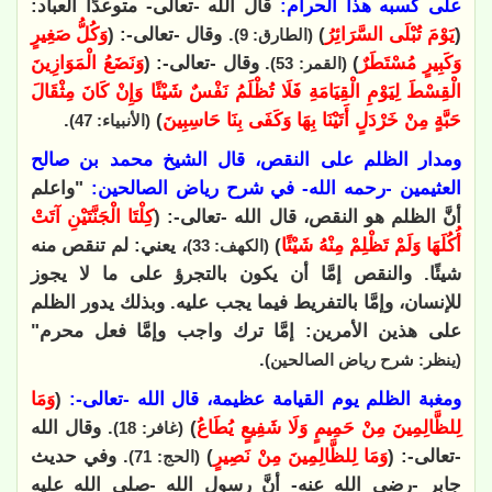
على كسبه هذا الحرام:
قال الله -تعالى- متوعدًا العباد:
(
يَوْمَ تُبْلَى السَّرَائِرُ
)
. وقال -تعالى-: (
وَكُلُّ صَغِيرٍ
(الطارق: 9)
وَكَبِيرٍ مُسْتَطَرٌ
)
. وقال -تعالى-: (
وَنَضَعُ الْمَوَازِينَ
(القمر: 53)
الْقِسْطَ لِيَوْمِ الْقِيَامَةِ فَلَا تُظْلَمُ نَفْسٌ شَيْئًا وَإِنْ كَانَ مِثْقَالَ
حَبَّةٍ مِنْ خَرْدَلٍ أَتَيْنَا بِهَا وَكَفَى بِنَا حَاسِبِينَ
)
.
(الأنبياء: 47)
ومدار الظلم على النقص، قال الشيخ محمد بن صالح
العثيمين -رحمه الله- في شرح رياض الصالحين:
"واعلم
أنَّ الظلم هو النقص، قال الله -تعالى-: (
كِلْتَا الْجَنَّتَيْنِ آتَتْ
أُكُلَهَا وَلَمْ تَظْلِمْ مِنْهُ شَيْئًا
)
، يعني: لم تنقص منه
(الكهف: 33)
شيئًا. والنقص إمَّا أن يكون بالتجرؤ على ما لا يجوز
للإنسان، وإمَّا بالتفريط فيما يجب عليه. وبذلك يدور الظلم
على هذين الأمرين: إمَّا ترك واجب وإمَّا فعل محرم"
.
(ينظر: شرح رياض الصالحين)
ومغبة الظلم يوم القيامة عظيمة، قال الله -تعالى-:
(
وَمَا
لِلظَّالِمِينَ مِنْ حَمِيمٍ وَلَا شَفِيعٍ يُطَاعُ
)
. وقال الله
(غافر: 18)
-تعالى-: (
وَمَا لِلظَّالِمِينَ مِنْ نَصِيرٍ
)
. وفي حديث
(الحج: 71)
جابر -رضي الله عنه- أنَّ رسول الله -صلى الله عليه