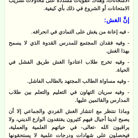
الامتحانات، وهناك عقوبات مشددة على محاولات تسريب
الامتحانات أو الشروع في ذلك بأي كيفية.
إنَّ الغش:
- فيه إعانة من يغش على التمادي في انحرافه.
- وفيه فقدان المجتمع للمدرس القدوة الذي لا يسمح
بهذا الغش.
- وفيه تخرج طلاب اعتادوا الغش طريق الفشل في
الحياة.
- وفيه مساواة الطالب المجتهد بالطالب الفاشل.
- وفيه سريان التهاون في التعليم والتعلم بين طلاب
المدارس والقائمين عليها.
وماذا ننتظر مع انتشار الغش الفردي والجماعي إلا أن
يصبح لدينا أجيال فيهم كثيرون يفتقدون الوازع الديني، ولا
يراقبون الله -تعالى- في حياتهم العلمية والعملية،
فيحصلون على شهادات ودرجات علمية لا يستحقونها