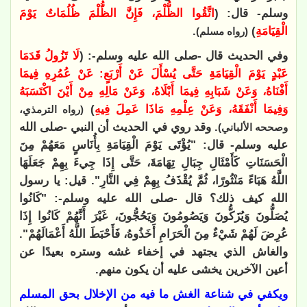
وسلم- قال: (
اتَّقُوا الظُّلْمَ، فَإِنَّ الظُّلْمَ ظُلُمَاتٌ يَوْمَ
الْقِيَامَةِ
)
.
(رواه مسلم)
وفي الحديث قال -صلى الله عليه وسلم-: (
لَا تَزُولُ قَدَمَا
عَبْدٍ يَوْمَ الْقِيَامَةِ حَتَّى يُسْأَلَ عَنْ أَرْبَعٍ: عَنْ عُمُرِهِ فِيمَا
أَفْنَاهُ، وَعَنْ شَبَابِهِ فِيمَا أَبْلَاهُ، وَعَنْ مَالِهِ مِنْ أَيْنَ اكْتَسَبَهُ
وَفِيمَا أَنْفَقَهُ، وَعَنْ عِلْمِهِ مَاذَا عَمِلَ فِيهِ
)
(رواه الترمذي،
. وقد روي في الحديث أن النبي -صلى الله
وصححه الألباني)
عليه وسلم- قال: "يُؤْتَى يَوْمَ الْقِيَامَةِ بِأُنَاسٍ مَعَهُمْ مِنَ
الْحَسَنَاتِ كَأَمْثَالِ جِبَالِ تِهَامَةَ، حَتَّى إِذَا جِيءَ بِهِمْ جَعَلَهَا
اللَّهُ هَبَاءً مَنْثُورًا، ثُمَّ يُقْذَفُ بِهِمْ فِي النَّارِ". قيل: يا رسول
الله كيف ذلك؟ قال -صلى الله عليه وسلم-: "كَانُوا
يُصَلُّونَ وَيُزَكُّونَ وَيَصُومُونَ وَيَحُجُّونَ، غَيْرَ أَنَّهُمْ كَانُوا إِذَا
عُرِضَ لَهُمْ شَيْءٌ مِنَ الْحَرَامِ أَخَذُوهُ، فَأَحْبَطَ اللَّهُ أَعْمَالَهُمْ".
والغاش الذي يجتهد في إخفاء غشه وستره بعيدًا عن
أعين الآخرين يخشى عليه أن يكون منهم.
ويكفي في شناعة الغش ما فيه من الإخلال بحق المسلم