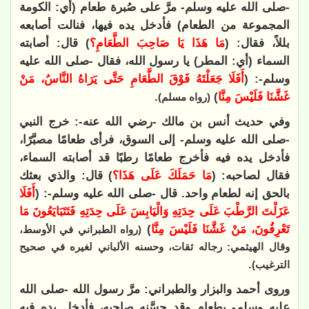
-صلى الله عليه وسلم- مرَّ على صُبرة طعام (أي: الكومة
المجموعة من الطعام) فأدخل يده فيها، فنالت أصابعه
بللاً، فقال: (
مَا هَذَا يَا صَاحِبَ الطَّعَامِ؟
) قال: أصابته
السماء (أي: المطر) يا رسول الله، فقال -صلى الله عليه
وسلم-: (
أَفَلَا جَعَلْتَهُ فَوْقَ الطَّعَامِ حَتَّى يَرَاهُ النَّاسُ، مَنْ
غَشَّنَا فَلَيْسَ مِنَّا
)
.
(رواه مسلم)
وفي حديث أنس بن مالك -رضي الله عنه-: خرج النبي
-صلى الله عليه وسلم- إلى السوق، فرأى طعامًا مصبَّرًا،
فأدخل يده فيه فأخرج طعامًا رطبًا قد أصابته السماء،
فقال لصاحبه: (
مَا حَمَلَكَ عَلَى هَذَا؟
) قال: والذي بعثك
بالحق إنه لطعام واحد. قال -صلى الله عليه وسلم-: (
أَفَلَا
عَزَلْتَ الرَّطْبَ عَلَى حِدَتِهِ وَالْيَابِسَ عَلَى حِدَتِهِ فَتَتَبَايَعُونَ مَا
تَعْرِفُونَ، مَنْ غَشَّنَا فَلَيْسَ مِنَّا
)
(رواه الطبراني في الأوسط،
وقال الهيثمي: رجاله ثقات، وحسنه الألباني لغيره في صحيح
.
الترغيب)
وروى أحمد والبزار والطبراني: مرَّ رسول الله -صلى الله
عليه وسلم- بطعام وقد حسَّنه صاحبه، فأدخل يده فيه