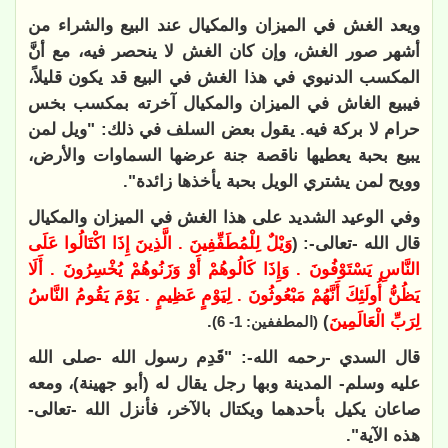
ويعد الغش في الميزان والمكيال عند البيع والشراء من
أشهر صور الغش، وإن كان الغش لا ينحصر فيه، مع أنَّ
المكسب الدنيوي في هذا الغش في البيع قد يكون قليلاً،
فيبيع الغاش في الميزان والمكيال آخرته بمكسب بخس
حرام لا بركة فيه. يقول بعض السلف في ذلك: "ويل لمن
يبيع بحبة يعطيها ناقصة جنة عرضها السماوات والأرض،
وويح لمن يشتري الويل بحبة يأخذها زائدة".
وفي الوعيد الشديد على هذا الغش في الميزان والمكيال
قال الله -تعالى-: (
وَيْلٌ لِلْمُطَفِّفِينَ . الَّذِينَ إِذَا اكْتَالُوا عَلَى
النَّاسِ يَسْتَوْفُونَ . وَإِذَا كَالُوهُمْ أَوْ وَزَنُوهُمْ يُخْسِرُونَ . أَلَا
يَظُنُّ أُولَئِكَ أَنَّهُمْ مَبْعُوثُونَ . لِيَوْمٍ عَظِيمٍ . يَوْمَ يَقُومُ النَّاسُ
لِرَبِّ الْعَالَمِينَ
)
.
(المطففين: 1- 6)
قال السدي -رحمه الله-: "قَدِم رسول الله -صلى الله
عليه وسلم- المدينة وبها رجل يقال له (أبو جهينة)، ومعه
صاعان يكيل بأحدهما ويكتال بالآخر، فأنزل الله -تعالى-
هذه الآية".