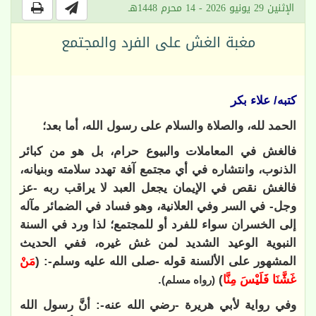
الإثنين 29 يونيو 2026 - 14 محرم 1448هـ
مغبة الغش على الفرد والمجتمع
كتبه/ علاء بكر
الحمد لله، والصلاة والسلام على رسول الله، أما بعد؛
فالغش في المعاملات والبيوع حرام، بل هو من كبائر
الذنوب، وانتشاره في أي مجتمع آفة تهدد سلامته وبنيانه،
فالغش نقص في الإيمان يجعل العبد لا يراقب ربه -عز
وجل- في السر وفي العلانية، وهو فساد في الضمائر مآله
إلى الخسران سواء للفرد أو للمجتمع؛ لذا ورد في السنة
النبوية الوعيد الشديد لمن غش غيره، ففي الحديث
المشهور على الألسنة قوله -صلى الله عليه وسلم-: (
مَنْ
غَشَّنَا فَلَيْسَ مِنَّا
)
.
(رواه مسلم)
وفي رواية لأبي هريرة -رضي الله عنه-: أنَّ رسول الله