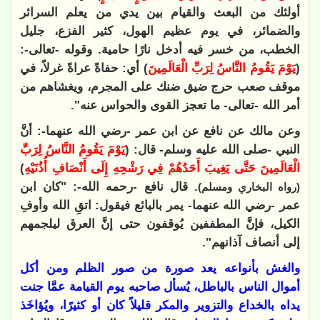
أولئك من البعث والقيام بين يدي من يعلم السرائر
والضمائر، في يوم عظيم الهول، كثير الفزع، جليل
الخطب، من خسر فيه أدخل نارًا حامية. وقوله -تعالى-:
(
يَوْمَ يَقُومُ النَّاسُ لِرَبِّ الْعَالَمِينَ
) أي: حفاةً عراةً غرلاً، في
موقف صعب حرج ضيق ضنك على المجرم، ويغشاهم من
أمر الله -تعالى- ما تعجز القوى والحواس عنه".
وعن مالك عن نافع عن ابن عمر -رضي الله عنهما-: أنَّ
النبي -صلى الله عليه وسلم- قال: (
يَوْمَ يَقُومُ النَّاسُ لِرَبِّ
الْعَالَمِينَ حَتَّى يَغِيبَ أَحَدُهُمْ فِي رَشْحِهِ إِلَى أَنْصَافِ أُذُنَيْهِ
)
. قال نافع -رحمه الله-: "كان ابن
(رواه البخاري ومسلم)
عمر -رضي الله عنهما- يمر بالبائع فيقول: اتقِ الله وأوفِ
الكيل، فإنَّ المطففين يُوقفون حتى إنَّ العرق ليلجمهم
إلى أنصاف آذانهم".
والغش بأنواعه يعد صورة من صور الظلم ومن أكل
أموال الناس بالباطل، يُسأل صاحبه يوم القيامة عمَّا جنت
يداه بالخداع والتزوير والمكر قليلاً كان أو كثيرًا، ويُؤاخَذ