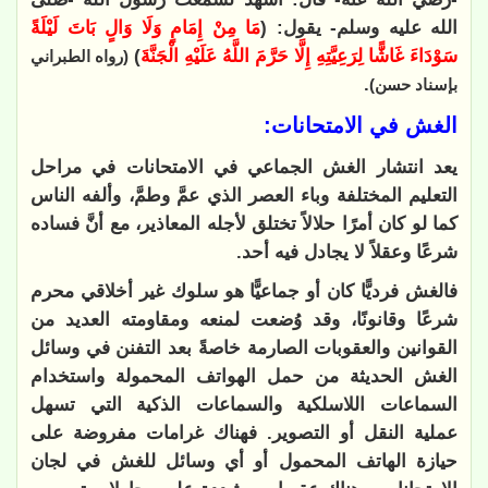
الله عليه وسلم- يقول: (
مَا مِنْ إِمَامٍ وَلَا وَالٍ بَاتَ لَيْلَةً
سَوْدَاءَ غَاشًّا لِرَعِيَّتِهِ إِلَّا حَرَّمَ اللَّهُ عَلَيْهِ الْجَنَّةَ
)
(رواه الطبراني
.
بإسناد حسن)
الغش في الامتحانات:
يعد انتشار الغش الجماعي في الامتحانات في مراحل
التعليم المختلفة وباء العصر الذي عمَّ وطمَّ، وألفه الناس
كما لو كان أمرًا حلالاً تختلق لأجله المعاذير، مع أنَّ فساده
شرعًا وعقلاً لا يجادل فيه أحد.
فالغش فرديًّا كان أو جماعيًّا هو سلوك غير أخلاقي محرم
شرعًا وقانونًا، وقد وُضعت لمنعه ومقاومته العديد من
القوانين والعقوبات الصارمة خاصةً بعد التفنن في وسائل
الغش الحديثة من حمل الهواتف المحمولة واستخدام
السماعات اللاسلكية والسماعات الذكية التي تسهل
عملية النقل أو التصوير. فهناك غرامات مفروضة على
حيازة الهاتف المحمول أو أي وسائل للغش في لجان