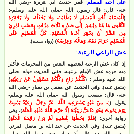
على أخيه المسلم:
ففي حديث أبي هريرة -رضي الله
عنه- قال: قال رسول الله -صلى الله عليه وسلم-:
(
الْمُسْلِمُ أَخُو الْمُسْلِمِ لَا يَظْلِمُهُ، وَلَا يَخْذُلُهُ، وَلَا يَحْقِرُهُ
التَّقْوَى هَا هُنَا وَيُشِيرُ إِلَى صَدْرِهِ ثَلَاثَ مَرَّاتٍ بِحَسْبِ امْرِئٍ
مِنَ الشَّرِّ أَنْ يَحْقِرَ أَخَاهُ الْمُسْلِمَ، كُلُّ الْمُسْلِمِ عَلَى
الْمُسْلِمِ حَرَامٌ دَمُهُ، وَمَالُهُ، وَعِرْضُهُ
)
.
(رواه مسلم)
غش الراعي للرعية:
إذا كان غش الرعية لبعضهم البعض من المحرمات فأكثر
منه حرمة غش الإمام لرعيته، ففي الحديث قوله -صلى
الله عليه وسلم-: (
كُلُّكُمْ رَاعٍ وَكُلُّكُمْ مَسْؤُولٌ عَنْ رَعِيَّتِهِ
)
. وفي الحديث عن معقل بن يسار -رضي الله
(متفق عليه)
عنه- قال: سمعت رسول الله -صلى الله عليه وسلم-
يقول: (
مَا مِنْ عَبْدٍ يَسْتَرْعِيهِ اللَّهُ -عَزَّ وَجَلَّ- رَعِيَّةً يَمُوتُ
يَوْمَ يَمُوتُ وَهُوَ غَاشٌّ رَعِيَّتَهُ إِلَّا حَرَّمَ اللَّهُ عَلَيْهِ الْجَنَّةَ
)، وفي
رواية أخرى: (
فَلَمْ يَحُطْهَا بِنُصْحِهِ لَمْ يَرَحْ رَائِحَةَ الْجَنَّةِ
)
. وفي الحديث عن عبد الله بن مغفل المزني
(متفق عليه)
-رضي الله عنه- قال: أشهد لسمعت رسول الله -صلى