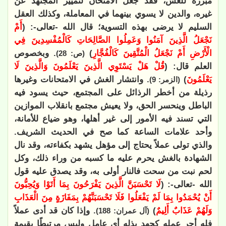
مبررة للغش، فقد جُعل الامتحان لتمييز المجتهد عن
غيره، والدين لا يسوي بينهما في المعاملة، وكذلك العقل
السليم لا يرضى بهذه التسوية؛ قال الله -تعالى-: (
أَمْ
نَجْعَلُ الَّذِينَ آمَنُوا وَعَمِلُوا الصَّالِحَاتِ كَالْمُفْسِدِينَ فِي
الْأَرْضِ أَمْ نَجْعَلُ الْمُتَّقِينَ كَالْفُجَّارِ
)
. وبخصوص
(ص: 28)
العلم قال: (
قُلْ هَلْ يَسْتَوِي الَّذِينَ يَعْلَمُونَ وَالَّذِينَ لَا
يَعْلَمُونَ
)
. وانتشار الغش في الامتحانات وغيرها
(الزمر: 9)
رذيلة من أخطر الرذائل على المجتمع، حيث يسود فيه
الباطل وينحسر الحق، ولا يعيش مجتمع بانقلاب الموازين
التي تسند فيه الأمور إلى غير أهلها، وهو ضياع للأمانة،
وأحد علامات الساعة كما صح في الحديث الشريف.
والذي تولى عملاً يحتاج إلى مؤهل يشهد بكفاءته، وقد نال
الشهادة بالغش يحرم عليه ما كسبه من وراء ذلك، وكل
لحم نبت من سحت فالنار أولى به، وقد يصدق عليه قول
الله -تعالى-: (
لَا تَحْسَبَنَّ الَّذِينَ يَفْرَحُونَ بِمَا أَتَوْا وَيُحِبُّونَ
أَنْ يُحْمَدُوا بِمَا لَمْ يَفْعَلُوا فَلَا تَحْسَبَنَّهُمْ بِمَفَازَةٍ مِنَ الْعَذَابِ
وَلَهُمْ عَذَابٌ أَلِيمٌ
)
. وإذا كان قد أدى عملاً
(آل عمران: 188)
فله أجر عمله كجهد بذله أي عامل وليس مرتبطًا بقيمة