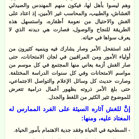
وهم ليسوا بأهل لها، فيكون منهم المهندس والصيدلي
الغشاش، والطبيب، والمحاسب غير الأمين، إذ اعتاد على
الغش والاحتيال من نعومة أظفاره، واستسهل هذه
الطريقة للنجاح والوصول، فصارت هي ديدنه الذي لا
يعرف سواها في حياته.
لقد استفحل الأمر وصار يشارك فيه وينميه كثيرون من
أولياء الأمور ومن المراقبين في لجان الامتحانات، حتى
صار الغش أزمة يعاني منها المجتمع في كل موسم من
مواسم الامتحانات وفي كل سنوات الدراسة المختلفة.
وصارت حديث كل وسائل الإعلام والتواصل الاجتماعي،
حتى بلغ الأمر ذروته بظهور أعمال درامية تتعرض
للموضوع تثير الكثير من اللغط والجدل.
إنَّ للغش آثاره السيئة على الفرد الممارس له
المعتاد عليه، ومنها:
- السطحية في الحياة وفقد جدية الاهتمام بأمور الحياة.