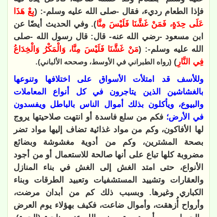
فإذا الطعام رديء، فقال -صلى الله عليه وسلم-: (
بِعْ هَذَا
عَلَى حِدَةٍ، فَمَنْ غَشَّنَا فَلَيْسَ مِنَّا
). وفي الحديث أيضًا عن
ابن مسعود -رضي الله عنه- قال: قال رسول الله -صلى
الله عليه وسلم-: (
مَنْ غَشَّنَا فَلَيْسَ مِنَّا، وَالْمَكْرُ وَالْخِدَاعُ
فِي النَّارِ
)
.
(رواه الطبراني في الأوسط، وصححه الألباني)
وللأسف قد امتلأت الأسواق على اختلافها وتنوعها
بالغشاشين الذين يتاجرون في كل أنواع المعاملات
والبيوع، ويأكلون بذلك أموال الناس بالباطل ويفسدون
في الأرض؛
فكم من سلع فاسدة أو انتهت صلاحيتها يروج
لها الأفاكون، وكم من مواد غذائية تضاف إليها مواد تضر
بصحة المشترين، وكم من أدوية مغشوشة وبضائع
مضروبة كلها تباع على أنها صالحة للاستعمال أو من أجود
الأنواع، حتى امتد الغش إلى الغش في بناء المنازل
والعقارات وتشييد المستشفيات وتعبيد الطرقات وبناء
الكباري وغيرها. وبسبب ذلك كم من أبدان مرضت،
وأرواح أُزهقت، وأموال ضاعت، فكيف بهؤلاء يوم العرض