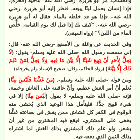
والحساب. مر أبو هريرة -رضي الله عنه- بناحية (الحرة)،
فإذا إنسان يحمل لبنًا يبيعه، فنظر إليه أبو هريرة -رضي
الله عنه-، فإذا هو قد خلطه بالماء. فقال له أبو هريرة
-رضي الله عنه-: "كيف بك إذا قيل لك يوم القيامة: خلِّص
الماء من اللبن؟"
.
(رواه البيهقي)
وفي الحديث عن واثلة بن الأسقع -رضي الله عنه- قال:
إني سمعت رسول الله -صلى الله عليه وسلم- يقول: (
لَا
يَحِلُّ لِأَحَدٍ أَنْ يَبِيعَ شَيْئًا إِلَّا بَيَّنَ مَا فِيهِ، وَلَا يَحِلُّ لِمَنْ عَلِمَ
ذَلِكَ إِلَّا بَيَّنَهُ
)
.
(رواه الحاكم، وقال: صحيح الإسناد ولم يخرجاه)
ومن قوله -صلى الله عليه وسلم-: (
مَنْ غَشَّنَا فَلَيْسَ مِنَّا
)
يُعلم أنَّ أمر الغش عظيم، وأنَّ عاقبته على الغاش وخيمة،
فإنه -صلى الله عليه وسلم- لا يقول (
لَيْسَ مِنَّا
) إلا في
شيء قبيح جدًّا. فليتأمل هذا الوعيد الذي يُخشى منه
الوقوع في الكفر كل غشاش ممن يغش في بضاعته غشًّا
يخفى على المشتري، فيقع فيه المشتري من غير أن
يشعر، ولو علم ذلك المشتري بذلك الغش لما اشتراه
بذلك الثمن الذي دفعه فيه.