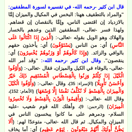
قال ابن كثير -رحمه الله- في تفسيره لسورة المطففين:
"والمراد بالتطفيف ههنا: البخس في المكيال والميزان إمَّا
بالازدياد إن اقتضى الناس، وإمَّا بالنقصان إن قضاهم.
ولهذا فسر -تعالى- المطففين الذين وعدهم بالخسار
والهلاك وهو الويل بقوله -تعالى-: (
الَّذِينَ إِذَا اكْتَالُوا عَلَى
النَّاسِ
) أي: من الناس (
يَسْتَوْفُونَ
) أي: يأخذون حقهم
بالوافي والزائد. (
وَإِذَا كَالُوهُمْ أَوْ وَزَنُوهُمْ يُخْسِرُونَ
) أي:
ينقصون".
وقال ابن كثير -رحمه الله-:
"وقد أمر الله
-تعالى- بالوفاء في الكيل والميزان، فقال -تعالى-: (
وَأَوْفُوا
الْكَيْلَ إِذَا كِلْتُمْ وَزِنُوا بِالْقِسْطَاسِ الْمُسْتَقِيمِ ذَلِكَ خَيْرٌ
وَأَحْسَنُ تَأْوِيلًا
)
، وقال -تعالى-: (
وَأَوْفُوا الْكَيْلَ
(الإسراء: 35)
وَالْمِيزَانَ بِالْقِسْطِ لَا نُكَلِّفُ نَفْسًا إِلَّا وُسْعَهَا
)
،
(الأنعام: 152)
وقال الله -تعالى-: (
وَأَقِيمُوا الْوَزْنَ بِالْقِسْطِ وَلَا تُخْسِرُوا
الْمِيزَانَ
)
، وأهلك الله قوم شعيب -عليه
(الرحمن: 9)
السلام- ودمرهم على ما كانوا يبخسون الناس في
الميزان والمكيال. ثم قال الله -تعالى- متوعدًا لهم: (
أَلَا
يَظُنُّ أُولَئِكَ أَنَّهُمْ مَبْعُوثُونَ . لِيَوْمٍ عَظِيمٍ
) أي: أما يخاف