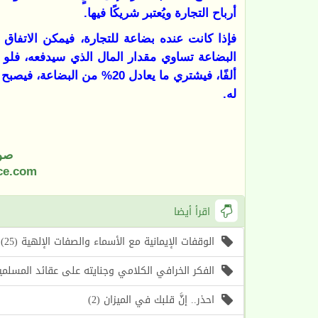
أرباح التجارة ويُعتبر شريكًا فيها
.
فإذا كانت عنده بضاعة للتجارة، فيمكن الاتفا
البضاعة تساوي مقدار المال الذي سيدفعه، فل
ألفًا، فيشتري ما يعادل 20% من
له.
صو
ce.com
اقرأ أيضا
الوقفات الإيمانية مع الأسماء والصفات الإلهية (25) اسما الله (الأول، الآخر) (موعظة الأسبوع)
الفكر الخرافي الكلامي وجنايته على عقائد المسلمين (1) أسباب حرص الغرب على إحياء هذا الف
احذر.. إنَّ قلبك في الميزان (2)