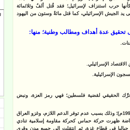
نها حرب استنزاف لإسرائيل؛ فقد قُتل ألفٌ وثلاثمائة
لى يد الجيش الإسرائيلي، كما قتل مائةٌ وستون من اليهود
ى تحقيق عدة أهداف ومطالب وطنية؛ منها:
نات.
 الاقتصاد الإسرائيلي.
سجون الإسرائيلية.
ِّك الحقيقي لقضية فلسطين؛ فهي رمز العزة، ونبض
ثم بدأت المظاهرات تنخفض وتتراجع في عام (1990م)؛ وذلك بسبب عدم توفر الدعم اللازم، وغزو العراق
فاضة ظهرت حركة حماس كحركة مقاومة إسلامية تنادي
 جباليا في قطاع غزة، ثم انتقلت إلى جميع مدن وقرى