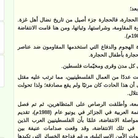
بعد؛
 الحجارة، فالحجارة جزء أصيل من تاريخ نضال أهل غزة.
لمقاومة، وشراستها، وثباتها، ومن هنا قامت الانتفاضة
ة الهجوم والدفاع التي استخدمها المقاومون ضد عناصر
حجارة بأطفال الحجارة.
إلى كل مدن وقرى ومخيّمات فلسطين.
 عددًا من العمال الفلسطينيين، مما ترتب عليه مقتل
أن هذا الحادث كان مرتبًا ولم يقع مصادفة؛ ولذا تحولت
لال.
اسعة، وأطلقت الرصاص على المتظاهرين، ثم تم فصل
القطاع عن الضفة الغربية، وهنا قرر مؤتمر القمة العربية في الجزائر في يونيو عام (1988م)، تقديم
اصلة الانتفاضة، علمًا بأن الفلسطينيين العرب الذين
ًا في تلك الانتفاضة، وقد وقعت صدامات عنيفة بين
وات الأمن الإسرائيلية، ورغم فداحة الخسائر التي تكبدها