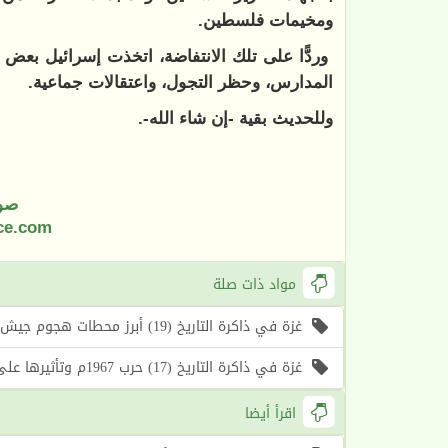
ومخيمات فلسطين.
وردًّا على تلك الانتفاضة، اتخذت إسرائيل بعض ا
المدارس، وحظر التجول، واعتقالات جماعية.
وللحديث بقية -إن شاء الله-.
صو
ce.com
مواد ذات صلة
غزة في ذاكرة التاريخ (19) أبرز محطات هجوم جيش الاحتلال على غزة
غزة في ذاكرة التاريخ (17) حرب 1967م وتأثيرها على مدينة غزة وقضية فلسطين
اقرأ أيضا