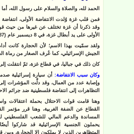
الحمد لله، والصلاة والسلام على رسول الله، أما 
فمن قلب غزة وُلدت الانتفاضة الأولى، انتفاضة
وقد ذكرنا أن غزة تختلف عن غيرها من حيث قوة ا
الأولى على يد أبطال غزة، في 8 ديسمبر عام (1987م).
ولقد سمّيت بهذا الاسم؛ لأن الحجارة كانت أدا
الجيش الإسرائيلي، كما عُرف الصغار من رماة ال
كان ذلك في جباليا، في قطاع غزة، ثمّ انتقلت 
وكان سبب الانتفاضة:
أن سيارة إسرائيلية صدمت
وإصابة عدد من العمال، وقد دلَّت المؤشرات إلى 
التظاهرات إلى انتفاضة فلسطينية ضد جرائم الاحت
وهنا قامت قوات الاحتلال بحملة اعتقالات و
المساندة والدعم المالي للشعب الفلسطيني لمو
يحملون الجنسية الإسرائيلية قد شاركوا أيض
المتظاهرين الذين لا يملكون إلا الحجارة، وبين ق