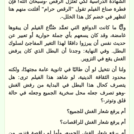
الشهادة الدراسية لكي تعتزل الرقص -وسبحان الله! فإن
فطرة صناع الفيلم تقول "الرقص حرام" أفلتت منهم هنا
لتظهر في خضم كل هذا الخلل-.
وأيًّا ما كانت الدوافع التي تعمَّد صُنَّاع الفيلم أن يبقوها
غامضة، وقد كان يسعهم بأي جملة حوارية أو تعبير عن
حديث نفس أن يبرزوا دافعًا لهذا التغير المفاجئ لسلوك
البطل. وفي النهاية: وجدنا أن البطل الذي كان يرفض
الغش يقع في التزوير.
ولنا أن نتخيل لو أن طالبًا في ثانوية عامة مجتهدًا، ولكنه
محدود الثقافة الدينية، لو شاهد هذا الفيلم ترى: هل
يتصرف كحال هذا البطل في البداية من رفض الغش
-وهو تصرف جعله محل سخرية الجميع وجعله في حالة
قلق وتوتر-؟
أم يرفع شعار الغش للجميع؟
أم يرفع شعار الغش للراقصات؟
أم يرفع شعار الغش للجميع، وأما لو راقصة فنزور من