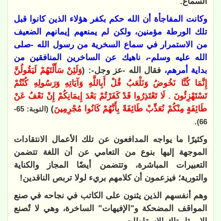
السماع.
وكانت المفاجأة أن الله حكم بكفر هؤلاء الذين كانوا قبل
تلك الورطة مؤمنين، ولكن لم يمنعهم إيمانهم الضعيف
من الاستمرار في سماع السخرية من رسول الله -صلى
الله عليه وسلم-، ناهيك عن الساخرين المنافقين من
بداية أمرهم،
فقال الله -عز وجل-: (
وَلَئِنْ سَأَلْتَهُمْ لَيَقُولُنَّ
إِنَّمَا كُنَّا نَخُوضُ وَنَلْعَبُ قُلْ أَبِاللَّهِ وَآيَاتِهِ وَرَسُولِهِ كُنْتُمْ
تَسْتَهْزِئُونَ . لَا تَعْتَذِرُوا قَدْ كَفَرْتُمْ بَعْدَ إِيمَانِكُمْ إِنْ نَعْفُ عَنْ
طَائِفَةٍ مِنْكُمْ نُعَذِّبْ طَائِفَةً بِأَنَّهُمْ كَانُوا مُجْرِمِينَ
)
(التوبة: 65-
.
66)
وكثيرًا ما يواجه المدافعون عن تلك الأعمال الانتقادات
الموجهة إليها بنوع من التعامي عن أن اللغة تتضمن
التعبيرات المباشرة، وتتضمن أيضًا المجاز والكناية
والتورية؛ فيزعمون أن كلامهم بريء لولا تربص الناقدين!
وهم أنفسهم الذين يثنون على الكاتب في نجاحه في صنع
المواقف المضحكة و"الإفيهات" الساخرة، وهي لا تٌصنع