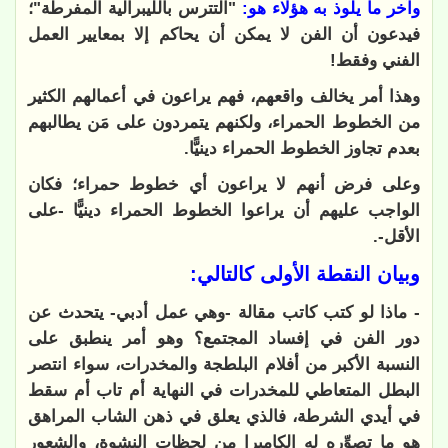
وآخر ما يلوذ به هؤلاء هو:
"التترس بالليبرالية المفرطة"؛
فيدعون أن الفن لا يمكن أن يحاكم إلا بمعايير العمل
الفني وفقط!
وهذا أمر يخالف واقعهم، فهم يراعون في أعمالهم الكثير
من الخطوط الحمراء، ولكنهم يتمردون على مَن يطالبهم
بعدم تجاوز الخطوط الحمراء دينيًّا.
وعلى فرض أنهم لا يراعون أي خطوط حمراء؛ فكان
الواجب عليهم أن يراعوا الخطوط الحمراء دينيًّا -على
الأقل-.
وبيان النقطة الأولى كالتالي:
- ماذا لو كتب كاتب مقالة -وهي عمل أدبي- يتحدث عن
دور الفن في إفساد المجتمع؟ وهو أمر ينطبق على
النسبة الأكبر من أفلام البلطجة والمخدرات، سواء انتصر
البطل المتعاطي للمخدرات في النهاية أم تاب أم سقط
في أيدي الشرطة، فالذي يعلق في ذهن الشاب المراهق
هو ما تصوِّره له الكاميرا من لحظات النشوة، والشعور