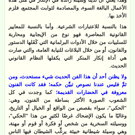
وهذا يعني أن لدينا وسيلة زائدة في الإنكار في مثل هذه
الأعمال البالغة السوء، والمصادمة لثوابت المجتمع، فلزم
الأخذ بها.
هذا بالنسبة للاعتبارات الشرعية. وأما بالنسبة للمعايير
القانونية المعاصرة فهو نوع من الإيجابية ومحاربة
للسلبيات من خلال الأدوات البرلمانية التي كَفَلها الدستور
والقانون، أو من خلال البلاغات للنيابة العامة، والتي صارت
هي أداة إنكار المنكر التي يكفلها النظام القانوني
الحديث.
ولا يظنن أحد أن هذا الفن الحديث شيء مستحدث، ومن
ثمَّ فليس عندنا نصوص تبيِّن حكمه؛ فقد كانت الفنون
معروفة في الحضارات القديمة؛
كما وجدت في كل
الشعوب الصورة الأكثر بساطة من الفنون، وهي:
"الحكي"، سواء بقصص من الواقع أو الخيال أو التاريخ،
وغالبًا ما يكون الإضحاك غرضًا لكثيرٍ من هذا "الحكي"،
ووسيلته السخرية من شخص أو فكرة أو قوم أو مهنة،
وهي وسيلة شيطانية خبيثة يرغِّب الشيطان فيها الناس