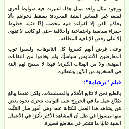
ووجود مثال واحد -مثل هذا- اعتبرت فيه ضوابط أخرى
لمنعه غير المعايير الفنية المجردة؛ يسقط دعواهم بألا
يحاكم الفن إلا لقواعد فنية محضة، إذًا فثمة خطوط
حمراء سياسية واجتماعية وأخلاقية -حتى لو كانت لا تقوى
إلا على رفض الإباحية المطلقة-.
وعلى فرض أنهم كسروا كل التابوهات، ولبسوا ثوب
المعارضين الأشاوس سياسيًّا، ولم يخافوا من النقابات
المهنية، ولا من الهيئات الكبرى؛ فهذا لا يسمح لهم البتة
في السخرية من الدِّين وشعائره.
فيلم "برشامة":
بالطبع نحن لا نتابع الأفلام والمسلسلات، ولكن عندما يبالغ
صُنَّاع عمل ما في الخروج على الثوابت تتحرك نخوة بعض
مَن يشاهد هذا العمل للكتابة عنه، وهي أمور صار التثبُّت
منها ميسورًا في ظل أن المشاهد الأكثر تأثيرًا في الأعمال
الفنية غالبًا ما تنتشر في مقاطع قصيرة.