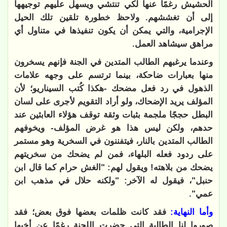
الحشيش رغمًا عنها لكي تنتشي ويسهل عليهم توجيهها
إلى أن تغششهم. ولاحظ خطورة تلقين تلك الحيل
الإجرامية، والتي يمكن أن يكون تنفيذها في متناول أي
مراهق سيشاهد العمل.
وعندما يرغبهم الطالب المتدين في الجنة فإنهم يسخرون
منها بعبارات ضاحكة، بينما ترتسم على وجهه علامات
الذهول في رد فعل مضحك -هكذا كُتب السيناريو؛ لأن
المؤلف يريد الإضحاك، ولو أراد التقويم لأجرى على لسان
البطل حججًا ملجمة بثبات وثقة توقف هؤلاء العابثين عند
حدهم، ولكن ليس هذا هو غرض المؤلف- ويخوفهم
الطالب المتدين بالنار، فيتفننون في السخرية وهو مستمر
على ردود فعله البلهاء، فمن لم يضحك من سخريتهم
يضحك من بلاهته! ويقول لهم: "الغش حرام كما قال ابن
حنبل"، فيقول له الآخر: "ولكنه حلال في مذهب ابن
عمي".
وأما النهاية:
فقد كانت ظلمات بعضها فوق بعض؛ فقد
صوروا لنا الطالبة التي حضرت اللجنة رغمًا عن أخيها