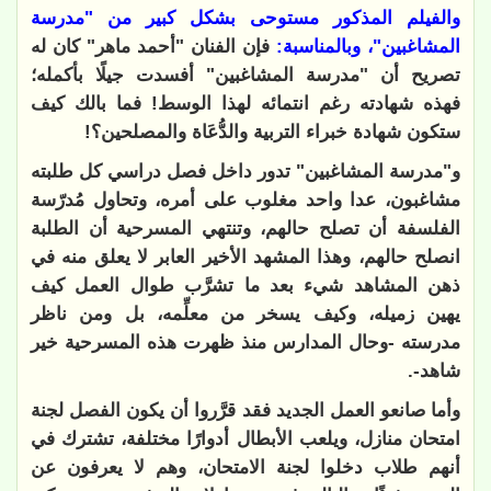
والفيلم المذكور مستوحى بشكل كبير من "مدرسة
المشاغبين"، وبالمناسبة:
فإن الفنان "أحمد ماهر" كان له
تصريح أن "مدرسة المشاغبين" أفسدت جيلًا بأكمله؛
فهذه شهادته رغم انتمائه لهذا الوسط! فما بالك كيف
ستكون شهادة خبراء التربية والدُّعَاة والمصلحين؟!
و"مدرسة المشاغبين" تدور داخل فصل دراسي كل طلبته
مشاغبون، عدا واحد مغلوب على أمره، وتحاول مُدرّسة
الفلسفة أن تصلح حالهم، وتنتهي المسرحية أن الطلبة
انصلح حالهم، وهذا المشهد الأخير العابر لا يعلق منه في
ذهن المشاهد شيء بعد ما تشرَّب طوال العمل كيف
يهين زميله، وكيف يسخر من معلِّمه، بل ومن ناظر
مدرسته -وحال المدارس منذ ظهرت هذه المسرحية خير
شاهد-.
وأما صانعو العمل الجديد فقد قرَّروا أن يكون الفصل لجنة
امتحان منازل، ويلعب الأبطال أدوارًا مختلفة، تشترك في
أنهم طلاب دخلوا لجنة الامتحان، وهم لا يعرفون عن