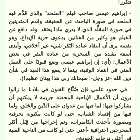
تتكرر!
- إبراهيم عيسى صاحب فيلم "الملحد" والذي قدَّم فيه
الملحد في صورة الباحث عن الحقيقة، وقدم المتدينين
في صورة المقلِّد الذي لا يدري ماذا يعتقد. وقد دافع عن
الفيلم هو وكثير من الفنانين بدعوى حرية الإبداع، وهو
نفسه يرى أن انتقاد عبادة البَقَر شيء غير أخلاقي، وأبدى
أسفه بشدة من السخرية من عبادة البقر في بعض
الأعمال! (أي: إن إبراهيم عيسى وضع قيودًا على العمل
الفني في انتقاد الوثنية، بينما لا يضع هذا القيد في شأن
دين الله -عز وجل-! سبحانك ربي هذا بهتان عظيم!).
- في حدود علمي فإن صُنَّاع الفنون في بلادنا ما زالوا
يرون أن الأعمال الإباحية المحضة جريمة لا يمكنهم أن
يشاركوا فيها؛ لما فيها من عدوان على الدِّين والخلق، ولما
فيها من إفساد الشباب، حتى لو كانت مكتوبة بحرفية
ومصورة بأحدث الكاميرات، وتم إخراجها من قِبَل أكثر
المخرجين احترافية -أعني حتى لو كانت من الناحية الفنية
في أعلى درجات الجودة-.