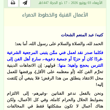
الأربعاء 03 يونيو 2026 - 17 ذو الحجة 1447هـ
الأعمال الفنية والخطوط الحمراء
كتبه/ عبد المنعم الشحات
الحمد لله، والصلاة والسلام على رسول الله، أما بعد؛
فكلما صدر نقد لعمل فني ممَّن يتبنى المرجعية الشرعية
-فردًا كان أو حزبًا أو جمعية دعوية-، سارع أهل الفن إلى
التترس بحجج واهية؛ منها:
قولهم: إن الاتجاهات الدينية
تحرِّم الفن كله (أو معظمه على الأقل)، ورفضها للعمل
محل الانتقاد ينطلق من هذا الرفض؛ فلا ينبغي أن يُلتفت
إليه!
ونحن بالفعل ندعو الفنانين -وغيرهم- إلى الالتزام
بضوابط الحلال والحرام كاملة، وفي كل الأعمال، ولكن
هناك أعمال لا تكون مشكلتها فقط في المخالفات