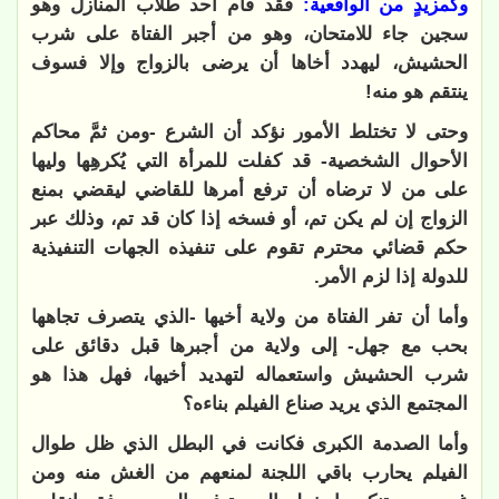
وكمزيدٍ من الواقعية:
فقد قام أحد طلاب المنازل وهو
سجين جاء للامتحان، وهو من أجبر الفتاة على شرب
الحشيش، ليهدد أخاها أن يرضى بالزواج وإلا فسوف
ينتقم هو منه!
وحتى لا تختلط الأمور نؤكد أن الشرع -ومن ثمَّ محاكم
الأحوال الشخصية- قد كفلت للمرأة التي يُكرهِها وليها
على من لا ترضاه أن ترفع أمرها للقاضي ليقضي بمنع
الزواج إن لم يكن تم، أو فسخه إذا كان قد تم، وذلك عبر
حكم قضائي محترم تقوم على تنفيذه الجهات التنفيذية
للدولة إذا لزم الأمر.
وأما أن تفر الفتاة من ولاية أخيها -الذي يتصرف تجاهها
بحب مع جهل- إلى ولاية من أجبرها قبل دقائق على
شرب الحشيش واستعماله لتهديد أخيها، فهل هذا هو
المجتمع الذي يريد صناع الفيلم بناءه؟
وأما الصدمة الكبرى فكانت في البطل الذي ظل طوال
الفيلم يحارب باقي اللجنة لمنعهم من الغش منه ومن