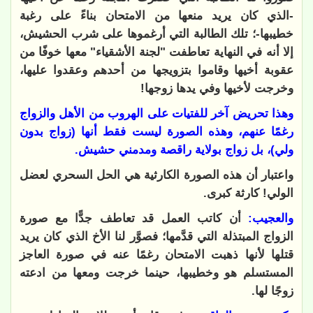
-الذي كان يريد منعها من الامتحان بناءً على رغبة
خطيبها-؛ تلك الطالبة التي أرغموها على شرب الحشيش،
إلا أنه في النهاية تعاطفت "لجنة الأشقياء" معها خوفًا من
عقوبة أخيها وقاموا بتزويجها من أحدهم وعقدوا عليها،
وخرجت لأخيها وفي يدها زوجها!
وهذا تحريض آخر للفتيات على الهروب من الأهل والزواج
رغمًا عنهم، وهذه الصورة ليست فقط أنها (زواج بدون
ولي)، بل زواج بولاية راقصة ومدمني حشيش.
واعتبار أن هذه الصورة الكارثية هي الحل السحري لعضل
الولي! كارثة كبرى.
والعجيب:
أن كاتب العمل قد تعاطف جدًّا مع صورة
الزواج المبتذلة التي قدَّمها؛ فصوَّر لنا الأخ الذي كان يريد
قتلها لأنها ذهبت الامتحان رغمًا عنه في صورة العاجز
المستسلم هو وخطيبها، حينما خرجت ومعها من ادعته
زوجًا لها.