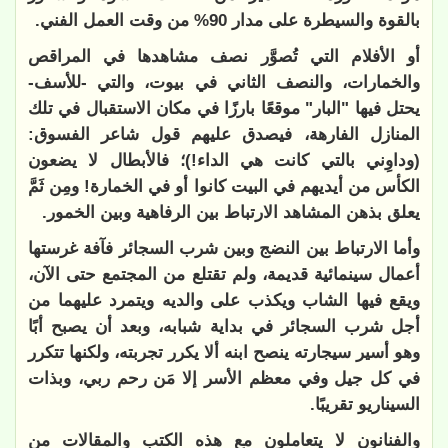
بالقوة والسيطرة على مدار 90% من وقت العمل الفني.
أو الأفلام التي تُصوَّر نصف مشاهدها في المراقص
والخمارات، والنصف الثاني في بيوت، والتي -للأسف-
يحتل فيها "البار" موقعًا بارزًا في مكان الاستقبال في تلك
المنازل الفارهة، فيصدق عليهم قول شاعر الفسوق:
(وداوِني بالتي كانت هي الداء!)؛ فالأبطال لا يضعون
الكأس من أيديهم في البيت كانوا أو في الخمارة! ومِن ثَمَّ
يعلق بذهن المشاهد الارتباط بين الرفاهية وبين الخمور.
وأما الارتباط بين النضج وبين شرب السجائر فآفة غرستها
أعمال سينمائية قديمة، ولم تقتلع من المجتمع حتى الآن،
ويقع فيها الشاب ويكذب على والديه ويتمرد عليهما من
أجل شرب السجائر في بداية شبابه، وبعد أن يصبح أبًا
وهو أسير سيجارته ينصح ابنه ألا يكرر تجربته، ولكنها تتكرر
في كل جيل وفي معظم الأسر إلا مَن رحم ربي، وبذات
السيناريو تقريبًا.
والفنانون لا يتعاملون مع هذه الكتب والمقالات من