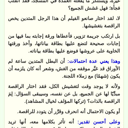
غيره، ويستنكر ما يفعله العمدة في المسجد، فقد انقلب
فجأة؛ فهل غشش الجميع؟
لا، لقد اختار صانعو الفيلم أن هذا الرجل المتدين يخص
الراقصة بتغشيشها.
بل ارتكب جريمة تزوير، فأعطاها ورقة إجابته بما فيها من
إجابات صحيحة لتضع عليها بطاقة بياناتها، وأخذ ورقتها
الخاوية على عروشها فوضع عليها بطاقة بياناته.
وهذا يعني عدة احتمالات:
أن البطل المتدين ساعة لم
الأوراق قد غيَّر موقفه من الغش، وشعر أنه كان يلزمه أن
يكون (شهمًا) مع زملاء اللجنة.
ولأنه لا يوجد وقت لتغشيش الكل، فقد اختار الراقصة
مبدِّيًا لها عن الجميع، بل عن نفسه، وسيبقى السؤال: لِمَ
الراقصة بالذات؟ (تركها المؤلف لخيال المشاهد).
أو يكون الاحتمال أنه انحرف وقرَّر أن يتودد للراقصة.
وعلى أحسن تقدير:
أنه تأثر بكلامها معه، أنها تريد