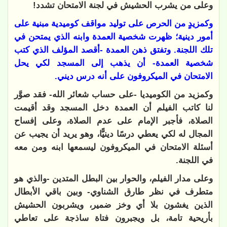
وعلى من يشرب الحشيش في لجنة الامتحان تشدد!
وكمزيدٍ من الحرص على توليد مواقف كوميدية مبنية على
أمور دينية؛ ظهرت شخصية العمدة وابنه الذي يمتحن في
تلك اللجنة. وتفتق ذهن العمدة -أقصد المؤلف الذي كتب
شخصية العمدة- أن يذهب إلى المسجد لكي يحل
الامتحان في الميكروفون على أنه درس ديني.
وكمزيد من الكوميديا -على حساب شعائر الله- فقد صوَّر
لنا كاتب الفيلم أن العمدة دخل المسجد وقد أقيمت
الصلاة، فأجبر الإمام على عدم الصلاة، وعلى إفساح
المجال له لكي يعطي درسًا دينيًّا، وهو يريد أن يجيب عن
أسئلة الامتحان في الميكروفون ليسمعها ابنه ومن معه
في اللجنة.
وعلى مدار الفيلم، والحوار بين البطل المتدين -والذي هو
متطرف في نظر طارق الشناوي- وبين باقي الأبطال
الذين يغشون بلا أي وخز ضمير، ويشربون الحشيش
بأريحية تامة، بل ويجبرون فتاة ساذجة على تعاطي