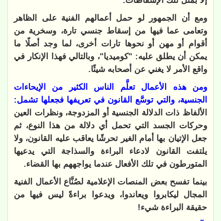
إلا بمثل تلك الإسقاطات.
ومع أن الجمهور لو حمل أعمالهم الفنية على الظاهر
وتعامى عما فيها من إسقاط جنسي تارة، وسخرية من
أقوام أو مهن أو نحوها تارات أخرى، لما وجد أصلًا ما
يمكن أن يطلق عليه: "كوميديا"، وبالتالي فهذا الإنكار في
واقع الأمر لا يغني عن أصحابه شيئًا.
ومن هذه الأعمال تعلَّم الناس الكثير من الإيحاءات
الجنسية، والتي توسَّع القانون في تعريفها فجعلها تشمل:
الألفاظ ذات الدلالة الجنسية أو المزدوجة، ونظرات العين
وحركات الجسد التي تحمل أي دلالة من هذا النوع، ثم
جعل الإتيان بها أمام الغير تحرشًا يعاقب عليه القانون، ولا
يلتفت القانون لادعاء البراءة والسذاجة التي يدعيها
المتورطون في تلك الأفعال عندما يواجههم بها القضاء.
بينما تفسح بعض المنصات الإعلامية لصُنَّاع الأعمال الفنية
المجال ليكابروا ويعاندوا، ويدعوا براءةً ليس فيها من
حقيقة البراءة شيء!