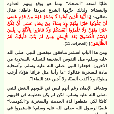
طلبًا لمتعة "الضحك" بينما هو يوقع بينهم العداوة
والبغضاء؛ ولذلك حرَّمها الشرع تحريمًا قاطعًا؛ فقال
-تعالى-: (
يَا أَيُّهَا الَّذِينَ آمَنُوا لَا يَسْخَرْ قَوْمٌ مِنْ قَوْمٍ عَسَى
أَنْ يَكُونُوا خَيْرًا مِنْهُمْ وَلَا نِسَاءٌ مِنْ نِسَاءٍ عَسَى أَنْ يَكُنَّ
خَيْرًا مِنْهُنَّ وَلَا تَلْمِزُوا أَنْفُسَكُمْ وَلَا تَنَابَزُوا بِالْأَلْقَابِ بِئْسَ
الِاسْمُ الْفُسُوقُ بَعْدَ الْإِيمَانِ وَمَنْ لَمْ يَتُبْ فَأُولَئِكَ هُمُ
الظَّالِمُونَ
)
.
(الحجرات: 11)
ومن هذا الباب استثمر منافقون مبغضون للنبي -صلى الله
عليه وسلم- ميل النفوس الضعيفة للتسلية بالسخرية من
الآخرين، فجعلوا النبي -صلى الله عليه وسلم- وأصحابه
مادة للسخرية فقالوا: "ما رأينا مثل قرائنا هؤلاء أرغب
بطونًا، ولا أكذب ألسنًا، ولا أجبن عند اللقاء!".
وضعاف الإيمان رغم أنهم ليس في قلوبهم البغض للنبي
-صلى الله عليه وسلم-، لكن لم يكن تعظيمه في قلوبهم
كافيًا لكي يقطعوا لذة الحديث والسخرية و"الكوميديا"
غضبًا لرسول الله -صلى الله عليه وسلم-؛ فاستمروا في