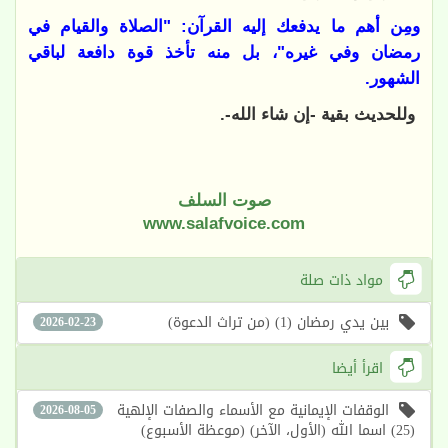
ومِن أهم ما يدفعك إليه القرآن: "الصلاة والقيام في
رمضان وفي غيره"، بل منه تأخذ قوة دافعة لباقي
الشهور.
وللحديث بقية -إن شاء الله-.
صوت السلف
www.salafvoice.com
مواد ذات صلة
بين يدي رمضان (1) (من تراث الدعوة)
2026-02-23
اقرأ أيضا
الوقفات الإيمانية مع الأسماء والصفات الإلهية
2026-08-05
(25) اسما الله (الأول، الآخر) (موعظة الأسبوع)