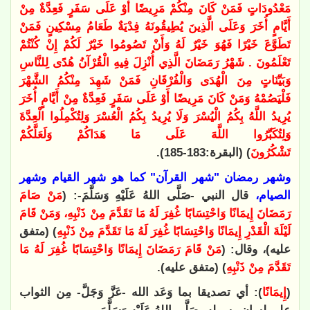
مَعْدُودَاتٍ فَمَنْ كَانَ مِنْكُمْ مَرِيضًا أَوْ عَلَى سَفَرٍ فَعِدَّةٌ مِنْ
أَيَّامٍ أُخَرَ وَعَلَى الَّذِينَ يُطِيقُونَهُ فِدْيَةٌ طَعَامُ مِسْكِينٍ فَمَنْ
تَطَوَّعَ خَيْرًا فَهُوَ خَيْرٌ لَهُ وَأَنْ تَصُومُوا خَيْرٌ لَكُمْ إِنْ كُنْتُمْ
تَعْلَمُونَ . شَهْرُ رَمَضَانَ الَّذِي أُنْزِلَ فِيهِ الْقُرْآنُ هُدًى لِلنَّاسِ
وَبَيِّنَاتٍ مِنَ الْهُدَى وَالْفُرْقَانِ فَمَنْ شَهِدَ مِنْكُمُ الشَّهْرَ
فَلْيَصُمْهُ وَمَنْ كَانَ مَرِيضًا أَوْ عَلَى سَفَرٍ فَعِدَّةٌ مِنْ أَيَّامٍ أُخَرَ
يُرِيدُ اللَّهُ بِكُمُ الْيُسْرَ وَلَا يُرِيدُ بِكُمُ الْعُسْرَ وَلِتُكْمِلُوا الْعِدَّةَ
وَلِتُكَبِّرُوا اللَّهَ عَلَى مَا هَدَاكُمْ وَلَعَلَّكُمْ
تَشْكُرُونَ
) (البقرة:183-185).
وشهر رمضان "شهر القرآن" كما هو شهر القيام وشهر
الصيام،
قال النبي -صَلَّى اللهُ عَلَيْهِ وَسَلَّمَ-: (
مَنْ صَامَ
رَمَضَانَ إِيمَانًا وَاحْتِسَابًا غُفِرَ لَهُ مَا تَقَدَّمَ مِنْ ذَنْبِهِ، وَمَنْ قَامَ
لَيْلَةَ الْقَدْرِ إِيمَانًا وَاحْتِسَابًا غُفِرَ لَهُ مَا تَقَدَّمَ مِنْ ذَنْبِهِ
) (متفق
عليه)، وقال: (
مَنْ قَامَ رَمَضَانَ إِيمَانًا وَاحْتِسَابًا غُفِرَ لَهُ مَا
تَقَدَّمَ مِنْ ذَنْبِهِ
) (متفق عليه).
(
إِيمَانًا
): أي تصديقا بما وَعَد الله -عَزَّ وَجَلَّ- مِن الثواب