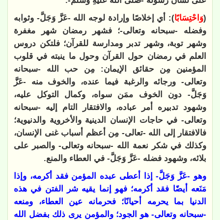
على لسان رسوله -صَلَّى اللهُ عَلَيْهِ وَسَلَّمَ-.
(
وَاحْتِسَابًا
): أي إخلاصًا وإرادة لوجه الله -عَزَّ وَجَلَّ- وثوابه
وفضله -سبحانه وتعالى-؛ فشهر رمضان شهر مغفرة
وشهر توبة، وشهر تدبر ومدارسة للقرآن؛ فلتكن دروس
العلم في رمضان حول القرآن وحول ما ينبته في قلوب
المؤمنين مِن حقائق الإيمان: مِن حب الله -سبحانه
وتعالى- ورجائه والرغبة فيما عنده، والخوف منه -عَزَّ
وَجَلَّ- دون الخوف ممَن سواه، وكمال التوكل عليه،
وشهود تدبيره أمر عباده، والافتقار التام إليه -سبحانه
وتعالى- في حاجات الإنسان الدينية والأخروية والدنيوية؛
فالافتقار إلى الله -تعالى- مِن أعظم أسباب غنى الإنسان،
وكذلك في شكر نعمة الله -سبحانه وتعالى- والصبر على
بلائه، وشهود فضله -عَزَّ وَجَلَّ- في العطاء والمنع.
وهو -عَزَّ وَجَلَّ- إذا أعطى عبده المؤمن فقد أكرمه، وإذا
مَنَعه أيضًا فقد أكرمه؛ فهو إنما يقيه شر الفتن في هذه
الدنيا بما يحرمه أحيانًا؛ فحرمانه عين العطاء، ومنعه
-سبحانه وتعالى- هو الجود؛ والمؤمن يرى ذلك بفضل الله