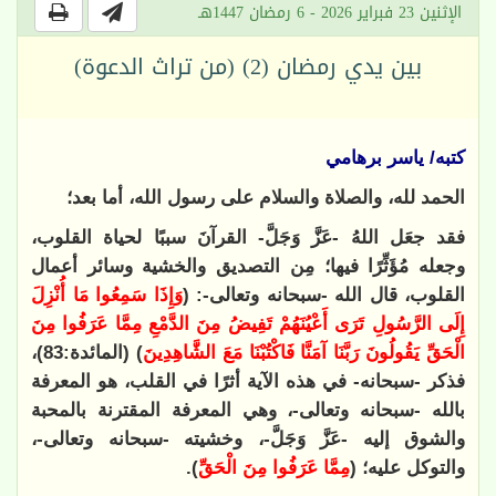
الإثنين 23 فبراير 2026 - 6 رمضان 1447هـ
بين يدي رمضان (2) (من تراث الدعوة)
كتبه/ ياسر برهامي
الحمد لله، والصلاة والسلام على رسول الله، أما بعد؛
فقد جعَل اللهُ -عَزَّ وَجَلَّ- القرآنَ سببًا لحياة القلوب،
وجعله مُؤَثِّرًا فيها؛ مِن التصديق والخشية وسائر أعمال
القلوب، قال الله -سبحانه وتعالى-: (
وَإِذَا سَمِعُوا مَا أُنْزِلَ
إِلَى الرَّسُولِ تَرَى أَعْيُنَهُمْ تَفِيضُ مِنَ الدَّمْعِ مِمَّا عَرَفُوا مِنَ
الْحَقِّ يَقُولُونَ رَبَّنَا آمَنَّا فَاكْتُبْنَا مَعَ الشَّاهِدِينَ
) (المائدة:83)،
فذكر -سبحانه- في هذه الآية أثرًا في القلب، هو المعرفة
بالله -سبحانه وتعالى-، وهي المعرفة المقترنة بالمحبة
والشوق إليه -عَزَّ وَجَلَّ-، وخشيته -سبحانه وتعالى-،
والتوكل عليه؛ (
مِمَّا عَرَفُوا مِنَ الْحَقِّ
).