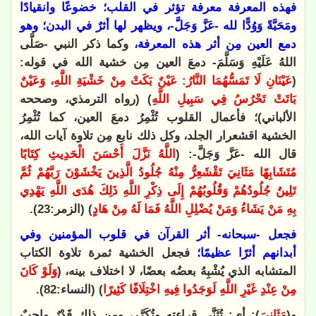
فهذه المعرفة معرفة تؤثر في القلب؛ خضوعًا وانقيادًا
ومَحَبَّةً وَوُدًّا لله -عَزَّ وَجَلَّ-، ويظهر لها أثرٌ في البدن؛ وهو
دمع العين مِن أثر هذه المعرفة،
وكما ذكر النبي -صَلَّى
اللهُ عَلَيْهِ وَسَلَّمَ- دمعَ العين مِن خشية الله في قوله:
(
عَيْنَانِ لَا تَمَسُّهُمَا النَّارُ: عَيْنٌ بَكَتْ مِنْ خَشْيَةِ اللَّهِ، وَعَيْنٌ
بَاتَتْ تَحْرُسُ فِي سَبِيلِ اللَّهِ
) (رواه الترمذي، وصححه
الألباني)؛ فأعمال القلوب تُثْمِرُ دمعَ العين، كما تُثْمِرُ
الخشية اقشعرار الجلد، وكل ذلك نابع مِن تلاوة آيات الله،
قال الله -عَزَّ وَجَلَّ-: (
اللَّهُ نَزَّلَ أَحْسَنَ الْحَدِيثِ كِتَابًا
مُتَشَابِهًا مَثَانِيَ تَقْشَعِرُّ مِنْهُ جُلُودُ الَّذِينَ يَخْشَوْنَ رَبَّهُمْ ثُمَّ
تَلِينُ جُلُودُهُمْ وَقُلُوبُهُمْ إِلَى ذِكْرِ اللَّهِ ذَلِكَ هُدَى اللَّهِ يَهْدِي
بِهِ مَنْ يَشَاءُ وَمَنْ يُضْلِلِ اللَّهُ فَمَا لَهُ مِنْ هَادٍ
) (الزمر:23).
فجعل -سبحانه- أثر القرآن في قلوب المؤمنين وفي
أبدانهم أثرًا عظيمًا؛
فجعل الخشية ثمرة تلاوة الكتاب
المتشابه الذي يُشْبِهُ بعضُه بعضًا، لا اختلاف بينه، (
وَلَوْ كَانَ
مِنْ عِنْدِ غَيْرِ اللَّهِ لَوَجَدُوا فِيهِ اخْتِلَافًا كَثِيرًا
) (النساء:82).
و(
مَثَانِيَ
): أي: تُثَنَّى قراءته وتُكَرَّر، ومِن ذلك قَدْرٌ واجبٌ