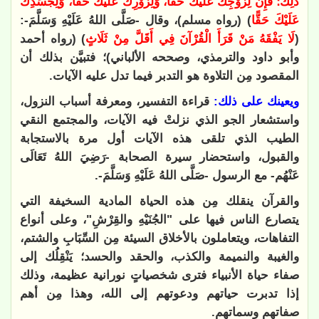
ذَلِكَ؛ فَإِنَّ لِزَوْجِكَ عَلَيْكَ حَقًّا، وَلِزَوْرِكَ عَلَيْكَ حَقًّا، وَلِجَسَدِكَ
عَلَيْكَ حَقًّا
) (رواه مسلم)، وقال -صَلَّى اللهُ عَلَيْهِ وَسَلَّمَ-:
(
لَا يَفْقَهُ مَنْ قَرَأَ الْقُرْآنَ فِي أَقَلَّ مِنْ ثَلَاثٍ
) (رواه أحمد
وأبو داود والترمذي، وصححه الألباني)؛ فتبيَّن بذلك أن
المقصود مِن التلاوة هو التدبر فيما تدل عليه الآيات.
ويعينك على ذلك:
قراءة التفسير، ومعرفة أسباب النزول،
واستشعار الجو الذي نزلتْ فيه الآيات، والمجتمع النقي
الطيب الذي تلقى هذه الآيات أول مرة بالاستجابة
والقبول، واستحضار سيرة الصحابة -رَضِيَ اللهُ تَعَالَى
عَنْهُم- مع الرسول -صَلَّى اللهُ عَلَيْهِ وَسَلَّمَ-.
والقرآن ينقلك مِن هذه الحياة المادية السخيفة التي
يتصارع الناس فيها على "الجُنَيْهِ والقِرْشِ"، وعلى أنواع
التفاهات، ويتعاملون بالأخلاق السيئة مِن السِّبَابِ والشتم،
والغيبة والنميمة والكذب، والحقد والحسد؛ يَنْقِلُك إلى
صفاء حياة الأنبياء فترى شخصياتٍ نورانية عظيمة، وذلك
إذا تدبرت حياتهم ودعوتهم إلى الله، وهذا مِن أهم
صفاتهم وسماتهم.