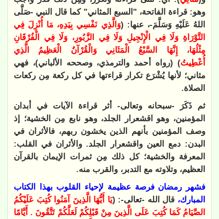
وهو: قراءة الفاتحة، "السبع المثاني" كما قال النبي -صَلَّى
اللهُ عَلَيْهِ وَسَلَّمَ-، عنها: (
وَالَّذِي نَفْسِي بِيَدِهِ، مَا أُنْزِلَ فِي
التَّوْرَاةِ وَلَا فِي الْإِنْجِيلِ وَلَا فِي الزَّبُورِ، وَلَا فِي الْفُرْقَانِ
مِثْلُهَا، إِنَّهَا السَّبْعُ الْمَثَانِي وَالْقُرْآنُ الْعَظِيمُ الَّذِي
أُعْطِيتُ
) (رواه أحمد والترمذي، وصححه الألباني)، فهي
مثاني؛ لأنها يُشْرَع تكرار قراءتها في كل ركعة مِن ركعات
الصلاة.
ثم ذَكَرَ -سبحانه وتعالى- أثر قراءة الآيات في أبدان
المؤمنين، وهو اقشعرار الجلد، وهو نابع مِن الخشية؛ إذ
وصف المؤمنين بأنهم الذين يخشون ربهم، فالأثران في
البدن: دمع العين واقشعرار الجلد. والأثران في القلب:
المعرفة والخشية؛ كل ذلك مِن ثمرات الإيمان بالقرآن
العظيم، وتلاوته مع التدبر، والقرب منه.
فشهر رمضان فرصة عظيمة لإحياء القلوب بهذا الكتاب
المبارك،
قال الله -تعالى-: (
يَا أَيُّهَا الَّذِينَ آمَنُوا كُتِبَ عَلَيْكُمُ
الصِّيَامُ كَمَا كُتِبَ عَلَى الَّذِينَ مِنْ قَبْلِكُمْ لَعَلَّكُمْ تَتَّقُونَ . أَيَّامًا