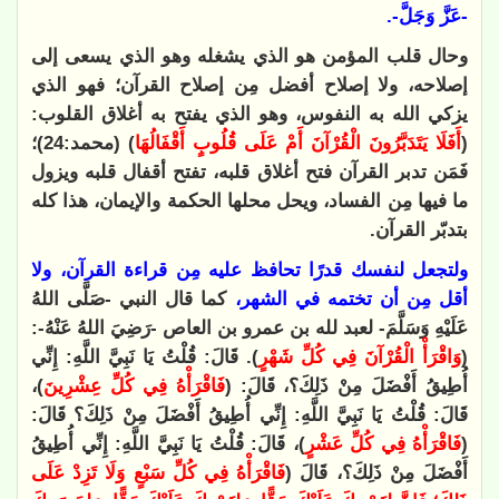
-عَزَّ وَجَلَّ-.
وحال قلب المؤمن هو الذي يشغله وهو الذي يسعى إلى
إصلاحه، ولا إصلاح أفضل مِن إصلاح القرآن؛ فهو الذي
يزكي الله به النفوس، وهو الذي يفتح به أغلاق القلوب:
(
أَفَلَا يَتَدَبَّرُونَ الْقُرْآنَ أَمْ عَلَى قُلُوبٍ أَقْفَالُهَا
) (محمد:24)؛
فَمَن تدبر القرآن فتح أغلاق قلبه، تفتح أقفال قلبه ويزول
ما فيها مِن الفساد، ويحل محلها الحكمة والإيمان، هذا كله
بتدبّر القرآن.
ولتجعل لنفسك قدرًا تحافظ عليه مِن قراءة القرآن، ولا
أقل مِن أن تختمه في الشهر،
كما قال النبي -صَلَّى اللهُ
عَلَيْهِ وَسَلَّمَ- لعبد لله بن عمرو بن العاص -رَضِيَ اللهُ عَنْهُ-:
(
وَاقْرَأْ الْقُرْآنَ فِي كُلِّ شَهْرٍ
). قَالَ: قُلْتُ يَا نَبِيَّ اللَّهِ: إِنِّي
أُطِيقُ أَفْضَلَ مِنْ ذَلِكَ؟، قَالَ: (
فَاقْرَأْهُ فِي كُلِّ عِشْرِينَ
)،
قَالَ: قُلْتُ يَا نَبِيَّ اللَّهِ: إِنِّي أُطِيقُ أَفْضَلَ مِنْ ذَلِكَ؟ قَالَ:
(
فَاقْرَأْهُ فِي كُلِّ عَشْرٍ
)، قَالَ: قُلْتُ يَا نَبِيَّ اللَّهِ: إِنِّي أُطِيقُ
أَفْضَلَ مِنْ ذَلِكَ؟، قَالَ (
فَاقْرَأْهُ فِي كُلِّ سَبْعٍ وَلَا تَزِدْ عَلَى