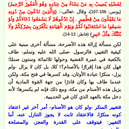
لِفَضْلِهِ يُصِيبُ بِهِ مَنْ يَشَاءُ مِنْ عِبَادِهِ وَهُوَ الْغَفُورُ الرَّحِيمُ
)
، وقال -تعالى-: (
وَالَّذِينَ تَدْعُونَ مِنْ دُونِهِ
(يونس: 106-107)
مَا يَمْلِكُونَ مِنْ قِطْمِيرٍ . إِنْ تَدْعُوهُمْ لَا يَسْمَعُوا دُعَاءَكُمْ وَلَوْ
سَمِعُوا مَا اسْتَجَابُوا لَكُمْ وَيَوْمَ الْقِيَامَةِ يَكْفُرُونَ بِشِرْكِكُمْ وَلَا
يُنَبِّئُكَ مِثْلُ خَبِيرٍ
)
.
(فاطر: 13-14)
لكن مسألة إزالة هذه الأضرحة، مسألة أخرى مبنية على
كيفية التغيير، فالرسول -صلى الله عليه وسلم- طاف
بالكعبة في عمرة القضية وحولها ثلاثمائة وستون صنمًا؛
فهل كان هذا إقرارًا بالأصنام؟! كلا، بل كان لا يزال -ولم
يزل- منكرًا عبادة الأوثان، وقد كسرها في فتح مكة، ولكن
عندما طاف بها وكان قادرًا من جهة القوة المادية أن
يزيل هذه الأصنام من مكة، ومع ذلك فإنه لم يكسرها؛ لأنه
دخل مكة بالعهد الذي كان في الحديبية.
فتغيير المنكر -ولو كان هو الأصنام- أمر آخر غير اعتقاد
كونه منكرًا، فالاعتقاد ثابت لا يجوز التنازل عنه، أما
التغيير: فيتوقف على القدرة والعجز، والمصلحة