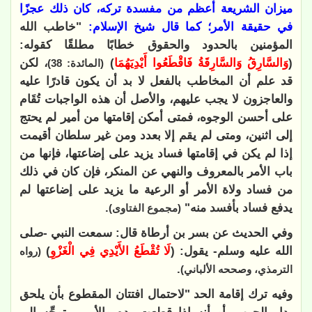
ميزان الشريعة أعظم من مفسدة تركه، كان ذلك عجزًا
في حقيقة الأمر؛ كما قال شيخ الإسلام:
"خاطب الله
المؤمنين بالحدود والحقوق خطابًا مطلقًا كقوله:
(
وَالسَّارِقُ وَالسَّارِقَةُ فَاقْطَعُوا أَيْدِيَهُمَا
)
، لكن
(المائدة: 38)
قد علم أن المخاطب بالفعل لا بد أن يكون قادرًا عليه
والعاجزون لا يجب عليهم، والأصل أن هذه الواجبات تُقَام
على أحسن الوجوه، فمتى أمكن إقامتها من أمير لم يحتج
إلى اثنين، ومتى لم يقم إلا بعدد ومن غير سلطان أقيمت
إذا لم يكن في إقامتها فساد يزيد على إضاعتها، فإنها من
باب الأمر بالمعروف والنهي عن المنكر، فإن كان في ذلك
من فساد ولاة الأمر أو الرعية ما يزيد على إضاعتها لم
يدفع فساد بأفسد منه"
.
(مجموع الفتاوى)
وفي الحديث عن بسر بن أرطاة قال: سمعت النبي -صلى
الله عليه وسلم- يقول: (
لَا ‌تُقْطَعُ ‌الأَيْدِي ‌فِي ‌الْغَزْوِ
)
(رواه
.
الترمذي، وصححه الألباني)
وفيه ترك إقامة الحد "لاحتمال افتتان المقطوع بأن يلحق