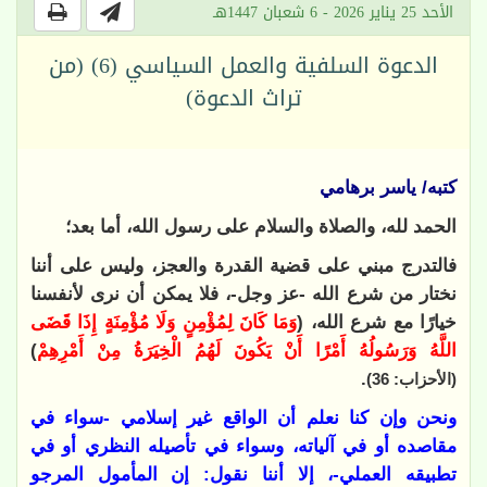
الأحد 25 يناير 2026 - 6 شعبان 1447هـ
الدعوة السلفية والعمل السياسي (6) (من
تراث الدعوة)
كتبه/ ياسر برهامي
الحمد لله، والصلاة والسلام على رسول الله، أما بعد؛
فالتدرج مبني على قضية القدرة والعجز، وليس على أننا
نختار من شرع الله -عز وجل-، فلا يمكن أن نرى لأنفسنا
خيارًا مع شرع الله، (
وَمَا كَانَ لِمُؤْمِنٍ وَلَا مُؤْمِنَةٍ إِذَا قَضَى
اللَّهُ وَرَسُولُهُ أَمْرًا أَنْ يَكُونَ لَهُمُ الْخِيَرَةُ مِنْ أَمْرِهِمْ
)
.
(الأحزاب: 36)
ونحن وإن كنا نعلم أن الواقع غير إسلامي -سواء في
مقاصده أو في آلياته، وسواء في تأصيله النظري أو في
تطبيقه العملي-، إلا أننا نقول: إن المأمول المرجو