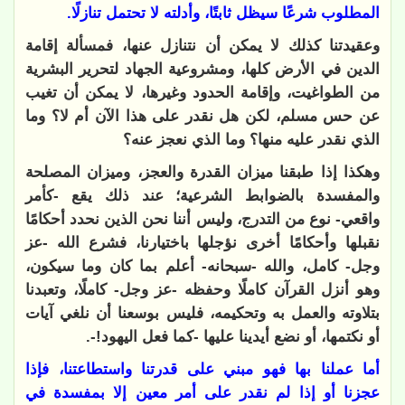
المطلوب شرعًا سيظل ثابتًا، وأدلته لا تحتمل تنازلًا.
وعقيدتنا كذلك لا يمكن أن نتنازل عنها، فمسألة إقامة
الدين في الأرض كلها، ومشروعية الجهاد لتحرير البشرية
من الطواغيت، وإقامة الحدود وغيرها، لا يمكن أن تغيب
عن حس مسلم، لكن هل نقدر على هذا الآن أم لا؟ وما
الذي نقدر عليه منها؟ وما الذي نعجز عنه؟
وهكذا إذا طبقنا ميزان القدرة والعجز، وميزان المصلحة
والمفسدة بالضوابط الشرعية؛ عند ذلك يقع -كأمر
واقعي- نوع من التدرج، وليس أننا نحن الذين نحدد أحكامًا
نقبلها وأحكامًا أخرى نؤجلها باختيارنا، فشرع الله -عز
وجل- كامل، والله -سبحانه- أعلم بما كان وما سيكون،
وهو أنزل القرآن كاملًا وحفظه -عز وجل- كاملًا، وتعبدنا
بتلاوته والعمل به وتحكيمه، فليس بوسعنا أن نلغي آيات
أو نكتمها، أو نضع أيدينا عليها -كما فعل اليهود!-.
أما عملنا بها فهو مبني على قدرتنا واستطاعتنا، فإذا
عجزنا أو إذا لم نقدر على أمر معين إلا بمفسدة في