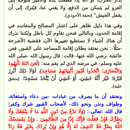
بدار الحرب، أو أنه إذا قطعت يده والأمير متوجِّه إلى
الغزو لم يتمكن من الدفع، ولا يغني عنا، فيُترك إلى أن
يقفل الجيش"
.
(تحفة الأحوذي)
وفي هذا دليل ظاهر على اعتبار المصالح والمفاسد في
إقامة الحدود، وبالتالي فنحن نقاوم كل باطل ولكننا ندرك
أن هناك أشياء لا نستطيع تغييرها الآن، فقضية الأضرحة
-مثلًا-: نحن نعتقد بطلان إقامة المساجد على القبور، فعن
عائشة -رضي الله عنها- قالت: قال رسول الله -صلى الله
عليه وسلم- في مرضه الذي لم يقم منه: (
لَعَنَ اللهُ الْيَهُودَ
وَالنَّصَارَى؛ اتَّخَذُوا قُبُورَ أَنْبِيَائِهِمْ مَسَاجِدَ
)، لَوْلَا ‌ذَلِكَ ‌أُبْرِزَ
‌قَبْرُهُ؛ ‌غَيْرَ ‌أَنَّهُ ‌خَشِيَ، ‌أَوْ ‌خُشِيَ ‌أَنْ ‌يُتَّخَذَ ‌مَسْجِدًا.
(متفق
.
عليه)
ونعتقد أن ما يصرف من عبادات -من دعاء واستغاثة،
وطواف ونذر، ونحو ذلك- لأصحاب القبور شرك وكفر؛
قال الله -تعالى-:
(
وَلَا تَدْعُ مِنْ دُونِ اللَّهِ مَا لَا يَنْفَعُكَ وَلَا
يَضُرُّكَ فَإِنْ فَعَلْتَ فَإِنَّكَ إِذًا مِنَ الظَّالِمِينَ . وَإِنْ يَمْسَسْكَ
اللَّهُ بِضُرٍّ فَلَا كَاشِفَ لَهُ إِلَّا هُوَ وَإِنْ يُرِدْكَ بِخَيْرٍ فَلَا رَادَّ