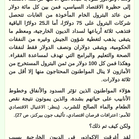
إلى حظيرة الاقتصاد السياسي، فمن بين كل مائة دولار
من عائد البترول الخام المأخوذة من الغابات تتحصل
شركات البترول على 75 دولارًا، أما الـ25 دولارًا الباقية
فتذهب ثلاثة أرباعها لسداد الديون الخارجية، ومعظم ما
يتبقى يذهب لتغطية شؤون الجيش وغيره من النفقات
الحكومية، ويتبقى دولاران ونصف الدولار فقط لنفقات
الصحة والتعليم والبرامج التي تهدف لمساعدة الفقراء.
وهكذا فمن كل 100 دولار من ثمن البترول المستخرج من
الأمازون لا ينال المواطنون المحتاجون منها إلا أقل من
ثلاثة دولارات.
هؤلاء المواطنون الذين تؤثر السدود والأنفاق وخطوط
الأنابيب على حياتهم بشدة، والذين يموتون نتيجة نقص
الطعام والماء الصالح للشرب.
(ينظر: الاغتيال الاقتصادي
.
للأمم: اعترافات قرصان اقتصادي، تأليف جون بيركنز، ص 27)
ولكن كيف تم ذلك؟
لقد أغرقت الإكوادور في الديون الخارجية بسبب