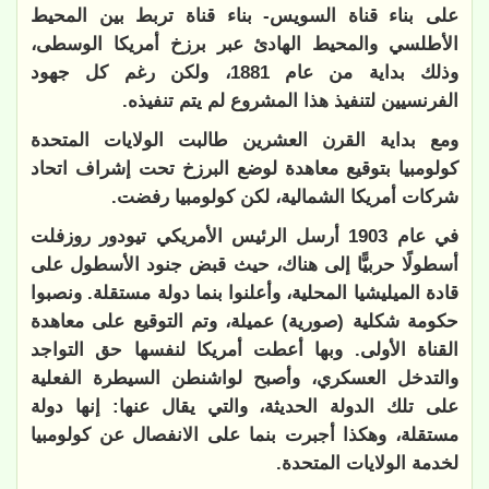
على بناء قناة السويس- بناء قناة تربط بين المحيط
الأطلسي والمحيط الهادئ عبر برزخ أمريكا الوسطى،
وذلك بداية من عام 1881، ولكن رغم كل جهود
الفرنسيين لتنفيذ هذا المشروع لم يتم تنفيذه.
ومع بداية القرن العشرين طالبت الولايات المتحدة
كولومبيا بتوقيع معاهدة لوضع البرزخ تحت إشراف اتحاد
شركات أمريكا الشمالية، لكن كولومبيا رفضت.
في عام 1903 أرسل الرئيس الأمريكي تيودور روزفلت
أسطولًا حربيًّا إلى هناك، حيث قبض جنود الأسطول على
قادة الميليشيا المحلية، وأعلنوا بنما دولة مستقلة. ونصبوا
حكومة شكلية (صورية) عميلة، وتم التوقيع على معاهدة
القناة الأولى. وبها أعطت أمريكا لنفسها حق التواجد
والتدخل العسكري، وأصبح لواشنطن السيطرة الفعلية
على تلك الدولة الحديثة، والتي يقال عنها: إنها دولة
مستقلة، وهكذا أجبرت بنما على الانفصال عن كولومبيا
لخدمة الولايات المتحدة.