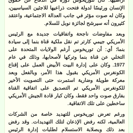
أراضيها. كان لتوريخوس دوره في الدفاع عن حقوق
الإنسان ورئيسًا لدولة فتحت ذراعيها للاجئين السياسيين،
وكان له صوت مؤثر في جانب العدالة الاجتماعية، واعتقد
كثيرون أنه سيرشح لجائزة نوبل للسلام.
وبعد مفاوضات ناجحة واتفاقيات جديدة مع الرئيس
الأمريكي جيمي كارتر تم نقل ملكية قناة بنما إلى سيادة
بنما؛ أي: أن توريخوس أرغم الولايات المتحدة على
التخلي عن قناة بنما وتركها لأصحابها، وذلك في عام
1977. وكان على إدارة البيت الأبيض العمل على إقناع
الكونغرس الأمريكي بقبول هذا الأمر، وبالفعل وبعد
معركة طويلة وضارية استمرت حتى التصويت الأخير
للكونغرس الأمريكي تم التصديق على اتفاقية القناة
بفارق صوت واحد فقط، وكان كبار قادة الجيش الأمريكي
ساخطين على تلك الاتفاقية.
ورغم تعرض توريخوس للتهديد خاصة من الشركات
العالمية، لكنه رفض الإذعان لتلك التهديدات. وقد رفض
بعد ذلك وبصلابة الاستسلام لطلبات إدارة الرئيس