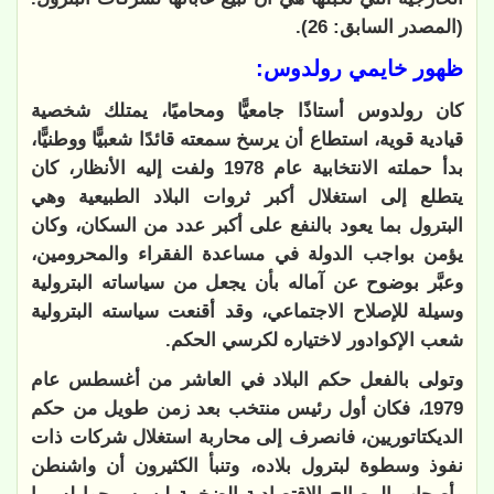
(المصدر السابق: 26).
ظهور خايمي رولدوس:
كان رولدوس أستاذًا جامعيًّا ومحاميًا، يمتلك شخصية
قيادية قوية، استطاع أن يرسخ سمعته قائدًا شعبيًّا ووطنيًّا،
بدأ حملته الانتخابية عام 1978 ولفت إليه الأنظار، كان
يتطلع إلى استغلال أكبر ثروات البلاد الطبيعية وهي
البترول بما يعود بالنفع على أكبر عدد من السكان، وكان
يؤمن بواجب الدولة في مساعدة الفقراء والمحرومين،
وعبَّر بوضوح عن آماله بأن يجعل من سياساته البترولية
وسيلة للإصلاح الاجتماعي، وقد أقنعت سياسته البترولية
شعب الإكوادور لاختياره لكرسي الحكم.
وتولى بالفعل حكم البلاد في العاشر من أغسطس عام
1979، فكان أول رئيس منتخب بعد زمن طويل من حكم
الديكتاتوريين، فانصرف إلى محاربة استغلال شركات ذات
نفوذ وسطوة لبترول بلاده، وتنبأ الكثيرون أن واشنطن