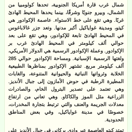
شمال غرب قارة أمريكا الجنوبية، تحدها كولومبيا من
الشمال، وبيرو جنوبًا وشرقًا، بينما يحدها المحيط الهادئ
غربًا. وهي تقع على خط الاستواء. عاصمة الإكوادور هي
كيتو، ومدينة غواياكيل أكبر مدنها. وتعد جزر غالاباغوس
في المحيط الهادئ تابعة للإكوادور، وهي تقع على بعد
حوالي ألف كيلومتر في المحيط الهادئ غرب بر
الإكوادور. وعملة الإكوادور الرسمية هي الدولار الأمريكي،
ولغتها الرسمية الإسبانية. ومساحة الإكوادور حوالي 285
ألف كيلومتر مربع. تشتهر الإكوادور بمناظرها الطبيعية
الخلابة وثرواتها النباتية والحيوانية المتنوعة، والغابات
المطيرة الرطبة في حوض الأمازون إلى جبال الأنديز.
وهي تعتمد على تصدير البترول الخام، والصادرات
الزراعية مثل الموز والكاكاو. وهي تعاني من ارتفاع
معدلات الجريمة والعنف والتي ترتبط بتجارة المخدرات،
خصوصًا في مدينة غواياكيل، وفي بعض المناطق
الحدودية.
تمتد كيتو العاصمة عبر وادي بركاني في جبال الأنديز على