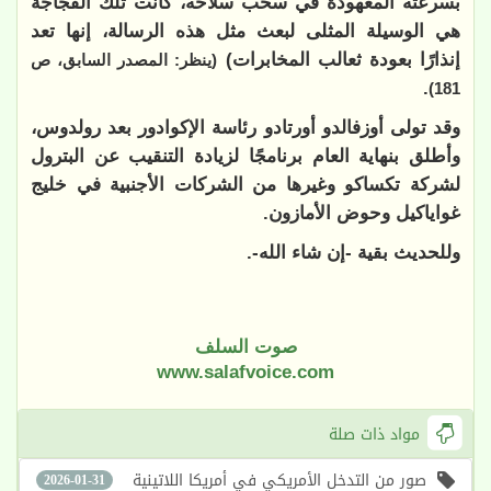
بسرعته المعهودة في سحب سلاحه، كانت تلك الفجاجة
هي الوسيلة المثلى لبعث مثل هذه الرسالة، إنها تعد
إنذارًا بعودة ثعالب المخابرات)
(ينظر: المصدر السابق، ص
.
181)
وقد تولى أوزفالدو أورتادو رئاسة الإكوادور بعد رولدوس،
وأطلق بنهاية العام برنامجًا لزيادة التنقيب عن البترول
لشركة تكساكو وغيرها من الشركات الأجنبية في خليج
غواياكيل وحوض الأمازون.
وللحديث بقية -إن شاء الله-.
صوت السلف
www.salafvoice.com
مواد ذات صلة
صور من التدخل الأمريكي في أمريكا اللاتينية
2026-01-31