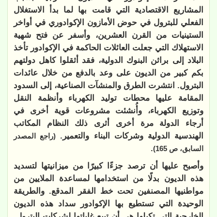
المشاريع الاقتصادية التي قامت بها لما بدأ الاستغلال
الفعلي للبترول في حوض الأمازون الإكوادوري في أواخر
الستينيات من القرن العشرين، وأسفر عن فتح شهية
الاستهلاك التي جعلت العائلات الحاكمة في الإكوادور تأخذ
البلاد إلى براثن البنوك الدولية، فقد أثقلوا كاهل دولتهم
بكم كبير من الديون على وعد بالدفع من خلال عائدات
البترول. انتشرت الطرق والمنشآت الصناعية، إلى السدود
المقامة عليها محطات توليد الكهرباء وأنظمة النقل
وتوزيع الكهرباء، وأُنشئت مشروعات قوية أخرى في
أرجاء الدولة مرة أخرى أثرى ذلك النظام المكاتب
الهندسية الدولية وشركات البناء والتعمير.
(راجع المصدر
.
السابق، ص 165)
وأصبح عليها أن ترصد جزءًا كبيرًا من ميزانيتها لتسديد
هذه الديون بدلًا من استخدامها لمساعدة الملايين من
مواطنيها المصنفين تحت خط الفقر المدقع. والطريقة
الوحيدة التي تستطيع بها الإكوادور سداد هذه الديون
الخارجية التي تكبلها هي أن تبيع غاباتها لشركات البترول.