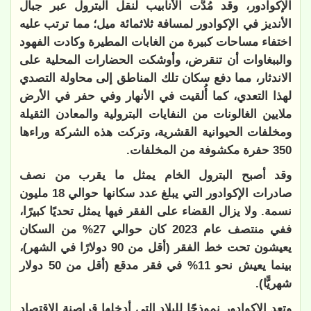
الإكوادور، وقد مُدَّت الأنابيب لنقل البترول عبر جبال
الأنديز في الإكوادور لمسافة ثلاثمائة ميل؛ مما ترتب عليه
اختفاء مساحات كبيرة من الغابات المطيرة وكادت الفهود
والببغاوات أن تنقرض، وأوشكت الحضارات المحلية على
الاندثار، مما دفع سكان تلك المناطق إلى محاولة التصدي
لهذا التعدي، كما أُلقيت في الأنهار وفي حفر في الأرض
ملايين الغالونات من النفايات البترولية والمعادن الثقيلة
ومخلفات الحيوانية القشرية، وتركت هذه الشركة وراءها
350 حفرة مكشوفة من المخلفات.
وقد أصبح البترول الخام يمثل ما يقرب من نصف
صادرات الإكوادور التي يبلغ عدد سكانها حوالي 18 مليون
نسمة. ولا يزال القضاء على الفقر فيها يمثل تحديًا كبيرًا،
ففي منتصف عام 2023 كان حوالي 27% من السكان
يعيشون تحت خط الفقر (أقل من 90 دولارًا في الشهر)،
بينما يعيش نحو 11% في فقر مدقع (أقل من 50 دولار
شهريًّا).
وتعد الإكوادور نموذجًا للبلاد التي أدخلها قراصنة الاقتصاد