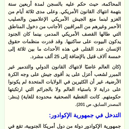
المحاكمة، حيث حكم عليه بالسجن لمدة أربعين سنة
بتهمة انتهاك القانون الأمريكي. وعلى مدى ثلاثة أيام من
الغزو لبنما منع الجيش الأمريكي الإعلاميين والصليب
الأحمر وغيرهم من المراقبين الأجانب من دخول المناطق
التي طالها القصف الأمريكي المدمر، بينما كان الجنود
يدكون البيوت على ساكنيها. وقد قدرت منظمات حقوق
الإنسان عدد القتلى في هذه الأحداث ما بين ثلاثة إلى
خمسة آلاف قتيل بالإضافة إلى 25 ألف مشرد.
(كان العالم غاضبًا لانتهاك القانون الدولي والتدمير غير
المبرر لشعب أعزل على يد أقوى جيش على وجه الكرة
الأرضية، غير أن الكثيرين في الولايات المتحدة لم يكونوا
على دراية لا باستياء العالم ولا بالجرائم التي ارتكبتها
حكومتهم. كانت التغطية الصحفية محدودة للغاية)
(ينظر:
.
المصدر السابق، ص 201)
التدخل في جمهورية الإكوادور:
جمهورية الإكوادور دولة من دول أمريكا الجنوبية، تقع في