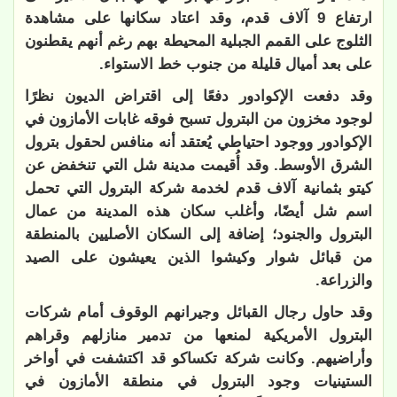
ارتفاع 9 آلاف قدم، وقد اعتاد سكانها على مشاهدة
الثلوج على القمم الجبلية المحيطة بهم رغم أنهم يقطنون
على بعد أميال قليلة من جنوب خط الاستواء.
وقد دفعت الإكوادور دفعًا إلى اقتراض الديون نظرًا
لوجود مخزون من البترول تسبح فوقه غابات الأمازون في
الإكوادور ووجود احتياطي يُعتقد أنه منافس لحقول بترول
الشرق الأوسط. وقد أُقيمت مدينة شل التي تنخفض عن
كيتو بثمانية آلاف قدم لخدمة شركة البترول التي تحمل
اسم شل أيضًا، وأغلب سكان هذه المدينة من عمال
البترول والجنود؛ إضافة إلى السكان الأصليين بالمنطقة
من قبائل شوار وكيشوا الذين يعيشون على الصيد
والزراعة.
وقد حاول رجال القبائل وجيرانهم الوقوف أمام شركات
البترول الأمريكية لمنعها من تدمير منازلهم وقراهم
وأراضيهم. وكانت شركة تكساكو قد اكتشفت في أواخر
الستينيات وجود البترول في منطقة الأمازون في