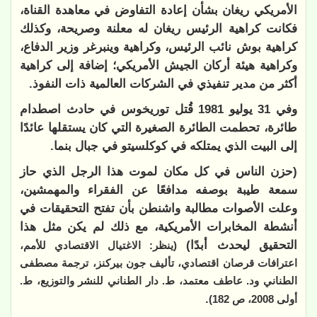
الأمريكي ريغان بشأن إعادة التفاوض في معاهدة القناة،
فكانت كراهية الرئيس ريغان له معلنة وصريحة، وكذلك
كراهية بوش نائب الرئيس، وكراهية وينبرغر وزير الدفاع،
وكراهية هيئة أركان الجيش الأمريكي؛ إضافة إلى كراهية
أكثر من مدير تنفيذي في الشركات العالمية ذات النفوذ.
وفي 31 يوليو 1981 قُتل توريخوس في حادث اصطدام
طائرة، تحطمت الطائرة الصغيرة التي كان يستقلها عائدًا
إلى البيت الذي يمتلكه في كوكلسيتو في جبال بنما.
(حزن الناس في كل مكان لموت هذا الرجل الذي حاز
سمعة طيبة بوصفه مدافعًا عن الفقراء والمهمشين،
وعلت الأصوات مطالبة واشنطن بأن تفتح التحقيقات في
أنشطة المخابرات الأمريكية، مع ذلك لم يكن مثل هذا
التحقيق ليحدث أبدًا)
(ينظر: الاغتيال الاقتصادي للأمم،
اعترافات قرصان اقتصادي، تأليف جون بيركنز، ترجمة مصطفى
الطناني ود. عاطف معتمد، ط. دار الطناني للنشر والتوزيع، ط.
.
أولى 2008، ص 182)