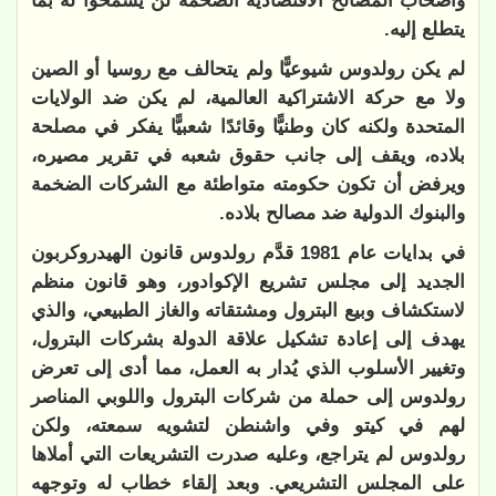
وأصحاب المصالح الاقتصادية الضخمة لن يسمحوا له بما
يتطلع إليه.
لم يكن رولدوس شيوعيًّا ولم يتحالف مع روسيا أو الصين
ولا مع حركة الاشتراكية العالمية، لم يكن ضد الولايات
المتحدة ولكنه كان وطنيًّا وقائدًا شعبيًّا يفكر في مصلحة
بلاده، ويقف إلى جانب حقوق شعبه في تقرير مصيره،
ويرفض أن تكون حكومته متواطئة مع الشركات الضخمة
والبنوك الدولية ضد مصالح بلاده.
في بدايات عام 1981 قدَّم رولدوس قانون الهيدروكربون
الجديد إلى مجلس تشريع الإكوادور، وهو قانون منظم
لاستكشاف وبيع البترول ومشتقاته والغاز الطبيعي، والذي
يهدف إلى إعادة تشكيل علاقة الدولة بشركات البترول،
وتغيير الأسلوب الذي يُدار به العمل، مما أدى إلى تعرض
رولدوس إلى حملة من شركات البترول واللوبي المناصر
لهم في كيتو وفي واشنطن لتشويه سمعته، ولكن
رولدوس لم يتراجع، وعليه صدرت التشريعات التي أملاها
على المجلس التشريعي. وبعد إلقاء خطاب له وتوجهه