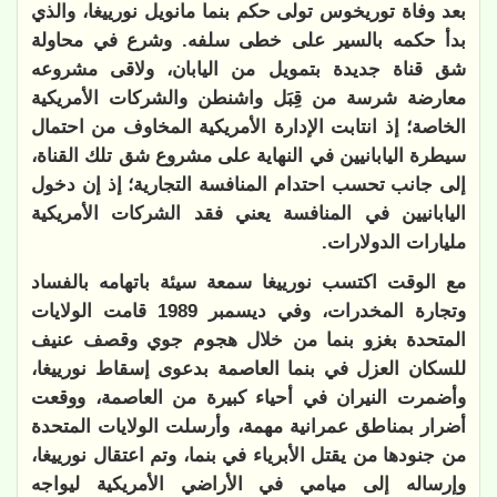
بعد وفاة توريخوس تولى حكم بنما مانويل نورييغا، والذي
بدأ حكمه بالسير على خطى سلفه. وشرع في محاولة
شق قناة جديدة بتمويل من اليابان، ولاقى مشروعه
معارضة شرسة من قِبَل واشنطن والشركات الأمريكية
الخاصة؛ إذ انتابت الإدارة الأمريكية المخاوف من احتمال
سيطرة اليابانيين في النهاية على مشروع شق تلك القناة،
إلى جانب تحسب احتدام المنافسة التجارية؛ إذ إن دخول
اليابانيين في المنافسة يعني فقد الشركات الأمريكية
مليارات الدولارات.
مع الوقت اكتسب نورييغا سمعة سيئة باتهامه بالفساد
وتجارة المخدرات، وفي ديسمبر 1989 قامت الولايات
المتحدة بغزو بنما من خلال هجوم جوي وقصف عنيف
للسكان العزل في بنما العاصمة بدعوى إسقاط نورييغا،
وأضمرت النيران في أحياء كبيرة من العاصمة، ووقعت
أضرار بمناطق عمرانية مهمة، وأرسلت الولايات المتحدة
من جنودها من يقتل الأبرياء في بنما، وتم اعتقال نورييغا،
وإرساله إلى ميامي في الأراضي الأمريكية ليواجه