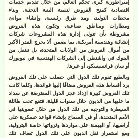
إمبراطورية كبرى تحكم العالم، من خلال تقديم خدمات
اقتصادية كمنح القروض لتنمية البنية التحتية، وبناء
محطات التوليد، ومد طرق رئيسية، وإنشاء موانئ
ومطارات ومناطق صناعية، وتكون هذه القروض
مشروطة بأن تتولى إدارة هذه المشروعات شركات
إنشائية وهندسية أمريكية، بما يضمن ألا يخرج القدر الأكبر
من أموال القروض من الولايات المتحدة، بل تنتقل من
البنوك في واشنطن إلى الشركات الهندسية في نيويورك
أو سان فرانسيسكو، أو غيرها.
وبالطبع تقوم تلك الدول التي حصلت على تلك القروض
برد أقساط هذه القروض مضافًا إليها فوائدها، وكلما كانت
تلك القروض كبيرة ازداد عجز الدول المقترضة عن سداد
ما عليها من الديون خلال سنوات قليلة، فتقع تحت طائلة
السيطرة والتوجيه من تلك الدول من خلال تصويتها في
الأمم المتحدة، أو في السماح بإنشاء قواعد عسكرية على
أراضيها، أو الهيمنة على مواردها وثرواتها خاصة البترولية،
ومع استمرار ثقل الديون على تلك الدول تضاف تلك