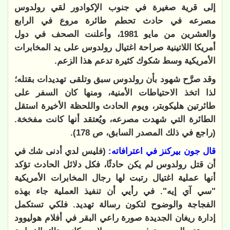
إلى قرية صغيرة في جنوب الإكوادور لقي رولدوس
مصرعه في حادث تحطم طائرة مروع في الرابع
والعشرين من مايو 1981، وأعلنت الصحف في دول
أمريكا اللاتينية صراحة اغتيال رولدوس على يد المخابرات
الأمريكية وسط شكوك كثيرة تدعم هذا الزعم.
وقد صرَّح شهود بأن رولدوس سبق وتلقى تهديدات بقتله؛
لذا اتخذ الاحتياطات الأمنية، ومنها كان السفر على
طائرتين هليكوبتر، ويوم الحادث واللحظة الأخيرة استقل
الطائرة التي شهدت مصرعه، ويُعتقد أنها كانت مفخخة.
(راجع في ذلك المصدر السابق، ص 178).
قال جون بيركنز في اعترافاته:
(فليس لدي أدنى شك في
أن قتل رولدوس لم يكن حادثًا، فكل دلائل الحادث تؤكد
أنها عملية اغتيال رتبت لها رجال المخابرات الأمريكية
"سي آي إيه". في رأيي أن تنفيذ العملية جاء بهذه
الفجاجة والوضوح لتكون رسالة تهديد. فلكي تستكمل
إدارة ريغان الجديدة صورة راعي البقر في أفلام هوليوود