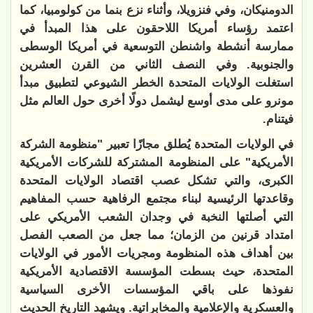
الدومنيكان، وفي فنزويلا، وأثناء نزع بنما من كولومبيا، كما
اعتمد رؤساء أمريكا اللاحقون على هذا المبدأ في
ممارسة أنشطة واشنطن التوسعية في أمريكا الوسطى
والجنوبية. وفي النصف الثاني من القرن العشرين
استغلت الولايات المتحدة الخطر الشيوعي لتطبيق مبدأ
مونرو على مدى أوسع ليشمل دولًا أخرى حول العالم مثل
فيتنام.
في الولايات المتحدة يُطلق مجازًا تعبير "منظومة الشركة
الأمريكية" على المنظومة المشتركة للشركات الأمريكية
الكبرى، والتي تشكل عصب اقتصاد الولايات المتحدة
وقاعدتها الرئيسية لبناء مجتمع الرفاهية حسب المفاهيم
التي أصلتها النخبة في وجدان الشعب الأمريكي على
امتداد قرنين من الزمان؛ مما جعل من الصعب الفصل
بين أهداف هذه المنظومة ومجريات الأمور في الولايات
المتحدة، حيث بسطت المؤسسة الاقتصادية الأمريكية
نفوذها على باقي المؤسسات الأخرى السياسية
والعسكرية والإعلامية والمخابراتية. ويشهد التاريخ الحديث